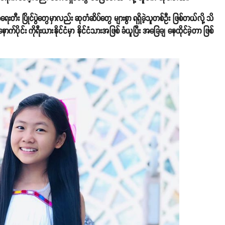
တီး ပြိုင်ပွဲတွေမှာလည်း ဆုတံဆိပ်တွေ များစွာ ရရှိခဲ့သူတစ်ဦး ဖြစ်တယ်လို့ သိ
က်ပိုင်း ကိုရီးယားနိုင်ငံမှာ နိုင်ငံသားအဖြစ် ခံယူပြီး အခြေချ နေထိုင်ခဲ့တာ ဖြစ်