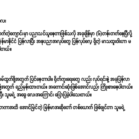
ကလေး
ွေတက်တဲ့ကျောင်းမှာ ပညာသင်ယူနေတာဖြစ်သလို အခုချိန်မှာ (၆)တန်းတက်နေပြီလို့
ြန်မာနိုင်ငံ ပြန်လာပြီး အနုပညာအလုပ်တွေ ပြန်လုပ်လေ့ ရှိတဲ့ မာသထူးဝါးဟာ မ
ပါတယ်။
လ်ဘမ်ထွက်ဖို့အတွက် ပြင်နေတာပါ။ ရိုက်ကူးရေးတွေ လည်း လုပ်ရင်းနဲ့ အခုပြန်လာ
်ဖို့အတွက် ရည်မှန်းထားတယ်။ အကောင်းဆုံးဖြစ်အောင်လည်း ကြိုးစားနေပါတယ်။
ီး သူမရဲ့ အခွေ လေးအ‌ကြောင်း ပြောပြခဲ့ပါသေးတယ်။
ံတကာအထိ အောင်မြင်တဲ့ မြန်မာအဆိုတော် တစ်ယောက် ဖြစ်ချင်တာ သူမရဲ့