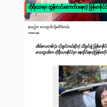
ကိုရီးယားမှာ ထွန်းလင်းတောက်ပနေတဲ့ မြန်မာနိုင်
နာမည်က မာသထူးဝါးလို့ခေါ်ပါတယ်။
5 years ago
အိမ်လေးတစ်လုံး လိုချင်တယ်ဆိုတဲ့ သီချင်းနဲ့ မြန်မာ
မာသထူးဝါးက ကိုရီးယားနိုင်ငံမှာ နေထိုင်နေတဲ့မြန်မာတိ