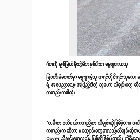
ဂီတကို ချစ်မြတ်နိုးတဲ့မိဘနှစ်ပါးက မွေးဖွားလာသူ
မြဝတီ၊မဲစောက်မှာ မွေးဖွားခဲ့သူ ကရင်တိုင်းရင်းသူလ
ရဲ့ အနုပညာသွေး အပြည့်ပါတဲ့ သူမဟာ သီချင်းတွေ ဆိုနေ
ကတည်းကပါတဲ့။
“သမီးက ငယ်ငယ်ကတည်းက သီချင်းဆိုဖြစ်ခဲ့တာ။ အပါး
ကတည်းက ဆိုတာ ။ ကျောင်းတွေမှာလည်းသီချင်းဆိုတယ် 
Cover သီချင်းတွေလည်း ပြန်ဆိုဖြစ်ပါတယ်။ ကိုရီးယာ