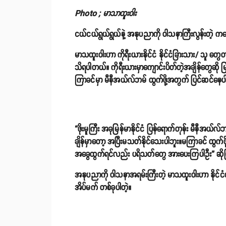
Photo ; မာသာထူးဝါး
ငယ်ငယ်ရွယ်ရွယ်နဲ့ အနုပညာကို ဝါသနာကြီးလွန်းတဲ့ 
မာသထူးဝါးဟာ ကိုရီးယားနိုင်ငံ နိုင်ငံခြားသား/ သူ တ
သိရပါတယ်။ ကိုရီးယားမှာကျောင်းပိတ်တဲ့အချိန်တွေဆို မ
ကြာခင်မှာ မီနီအယ်လ်ဘမ် ထွက်ဖို့အတွက် ပြင်ဆင်နေ
“ဖိုးမူကြီး အခုမြန်မာနိုင်ငံ ပြန်ရောက်တုန်း မီနီအယ်
ချိန်မှာတော့ အပြီးမသတ်နိုင်သေးပါဘူး။မကြာခင် ထွက
အခွေထွက်ရင်လည်း ပရိသတ်တွေ အားပေးကြပါဦး” ဆိုပြ
အနုပညာကို ဝါသနာအရမ်းကြီးတဲ့ မာသထူးဝါးဟာ နိုင်င
အိပ်မက် တစ်ခုပါတဲ့။