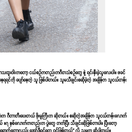
ေး မာသထူးဝါးကတော့ ငယ်စဥ်ကတည်းကဂီတသံစဥ်တွေ နဲ့ ရင်းနှီးခဲ့သူလေးပါ။ ဖခင်
ရရင်ကို ပျော်နေတဲ့ သူ ဖြစ်ပါတယ်။ သူမသီချင်းစဆိုခဲ့တဲ့ အချိန်က သူငယ်တန်း
က ဂီတာတီးပေးတယ် ဖိုးမူကြီးက ဆိုတယ်။ စဆိုတဲ့အချိန်က သူငယ်တန်းလောက်
။၇ နှစ်လောက်ကတည်းက ပွဲတွေ တက်ပြီး သီချင်းဆိုဖြစ်တာပါ။ ပြီးတော့
းရောက်တော့လည်း အော်ဒီရှင်တွေ ဝင်ဖြစ်တယ်” လို့ သူမက ဆိုပါတယ်။