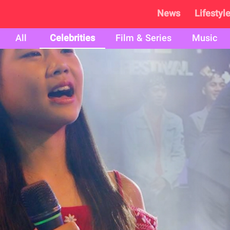
News
Lifestyl
All
Celebrities
Film & Series
Music