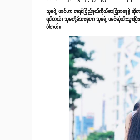
သူမရဲ့ ဖခင်ဟာ ကရင်ပြည်နယ်ကိုယ်စားပြုအနေနဲ့ ဆိုကရေး
ရပါတယ်။ သူမတို့မိသားစုဟာ သူမရဲ့ ဖခင်ဆုံးပါးသွားပြီးနော
ပါတယ်။