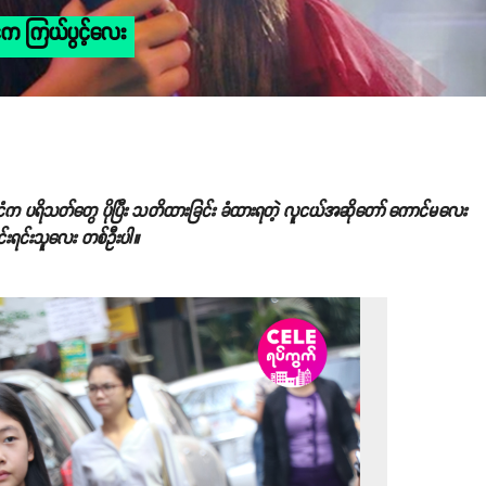
ငံက ကြယ်ပွင့်လေး
နိုင်ငံက ပရိသတ်တွေ ပိုပြီး သတိထားခြင်း ခံထားရတဲ့ လူငယ်အဆိုတော် ကောင်မလေး
ုင်းရင်းသူလေး တစ်ဦးပါ။