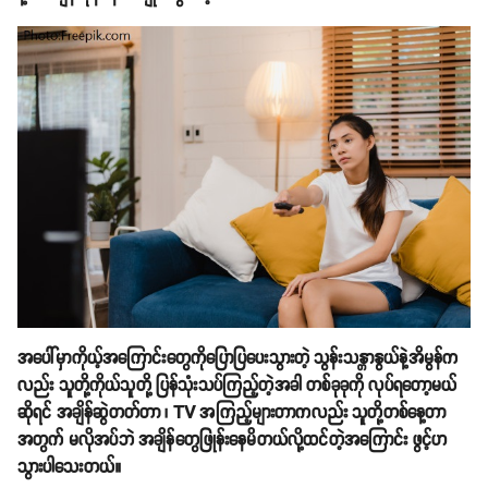
အပေါ်မှာကိုယ့်အကြောင်းတွေကိုပြောပြပေးသွားတဲ့ သွန်းသန္တာနွယ်နဲ့အိမွန်က
လည်း သူတို့ကိုယ်သူတို့ ပြန်သုံးသပ်ကြည့်တဲ့အခါ တစ်ခုခုကို လုပ်ရတော့မယ်
ဆိုရင် အချိန်ဆွဲတတ်တာ ၊ TV အကြည့်များတာကလည်း သူတို့တစ်နေ့တာ
အတွက် မလိုအပ်ဘဲ အချိန်တွေဖြုန်းနေမိတယ်လို့ထင်တဲ့အကြောင်း ဖွင့်ဟ
သွားပါသေးတယ်။