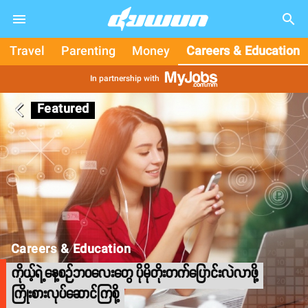
search
Travel
Parenting
Money
Careers & Education
In partnership with
Featured
arrow_back_ios
Careers & Education
ကိုယ့်ရဲ့နေ့စဉ်ဘဝလေးတွေ ပိုမိုတိုးတက်ပြောင်းလဲလာဖို့
ကြိုးစားလုပ်ဆောင်ကြစို့