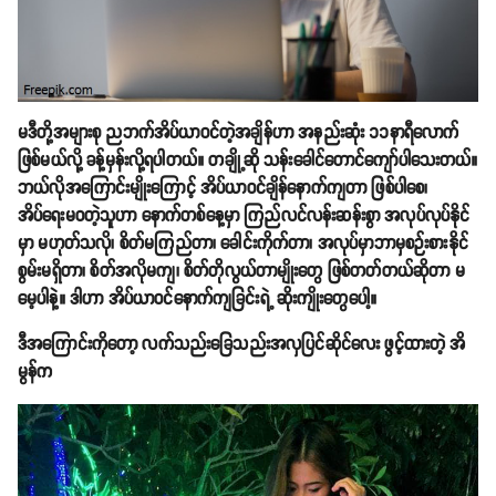
မဒီတို့အများစု ညဘက်အိပ်ယာဝင်တဲ့အချိန်ဟာ အနည်းဆုံး ၁၁နာရီလောက်
ဖြစ်မယ်လို့ ခန့်မှန်းလို့ရပါတယ်။ တချို့ဆို သန်းခေါင်တောင်ကျော်ပါသေးတယ်။
ဘယ်လိုအကြောင်းမျိုးကြောင့် အိပ်ယာဝင်ချိန်နောက်ကျတာ ဖြစ်ပါစေ၊
အိပ်ရေးမဝတဲ့သူဟာ နောက်တစ်နေ့မှာ ကြည်လင်လန်းဆန်းစွာ အလုပ်လုပ်နိုင်
မှာ မဟုတ်သလို၊ စိတ်မကြည်တာ၊ ခေါင်းကိုက်တာ၊ အလုပ်မှာဘာမှစဉ်းစားနိုင်
စွမ်းမရှိတာ၊ စိတ်အလိုမကျ၊ စိတ်တိုလွယ်တာမျိုးတွေ ဖြစ်တတ်တယ်ဆိုတာ မ
မေ့ပါနဲ့။ ဒါဟာ အိပ်ယာဝင်နောက်ကျခြင်းရဲ့ ဆိုးကျိုးတွေပေါ့။
ဒီအကြောင်းကိုတော့ လက်သည်းခြေသည်းအလှပြင်ဆိုင်လေး ဖွင့်ထားတဲ့ အိ
မွန်က