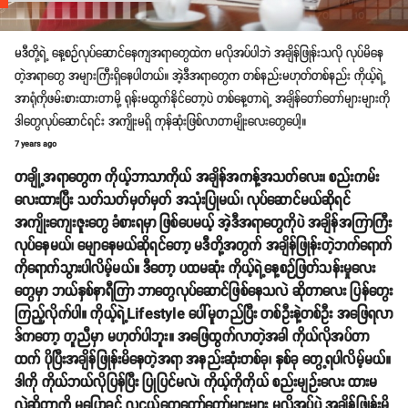
မဒီတို့ရဲ့ နေ့စဉ်လုပ်ဆောင်နေကျအရာတွေထဲက မလိုအပ်ပါဘဲ အချိန်ဖြုန်းသလို လုပ်မိနေ
တဲ့အရာတွေ အများကြီးရှိနေပါတယ်။ အဲ့ဒီအရာတွေက တစ်နည်းမဟုတ်တစ်နည်း ကိုယ့်ရဲ့
အာရုံကိုဖမ်းစားထားတာမို့ ရုန်းမထွက်နိုင်တော့ပဲ တစ်နေ့တာရဲ့ အချိန်တော်တော်များများကို
ဒါတွေလုပ်ဆောင်ရင်း အကျိုးမရှိ ကုန်ဆုံးဖြစ်လာတာမျိုးလေးတွေပေါ့။
7 years ago
တချို့အရာတွေက ကိုယ့်ဘာသာကိုယ် အချိန်အကန့်အသတ်လေး၊ စည်းကမ်း
လေးထားပြီး သတ်သတ်မှတ်မှတ် အသုံးပြုမယ်၊ လုပ်ဆောင်မယ်ဆိုရင်
အကျိုးကျေးဇူးတွေ ခံစားရမှာ ဖြစ်ပေမယ့် အဲ့ဒီအရာတွေကိုပဲ အချိန်အကြာကြီး
လုပ်နေမယ်၊ မျောနေမယ်ဆိုရင်တော့ မဒီတို့အတွက် အချိန်ဖြုန်းတဲ့ဘက်ရောက်
ကိုရောက်သွားပါလိမ့်မယ်။ ဒီတော့ ပထမဆုံး ကိုယ့်ရဲ့နေ့စဉ်ဖြတ်သန်းမှုလေး
တွေမှာ ဘယ်နှစ်နာရီကြာ ဘာတွေလုပ်ဆောင်ဖြစ်နေသလဲ ဆိုတာလေး ပြန်တွေး
ကြည့်လိုက်ပါ။ ကိုယ့်ရဲ့Lifestyle ပေါ်မူတည်ပြီး တစ်ဦးနဲ့တစ်ဦး အဖြေရလာ
ဒ်ကတော့ တူညီမှာ မဟုတ်ပါဘူး။ အဖြေထွက်လာတဲ့အခါ ကိုယ်လိုအပ်တာ
ထက် ပိုပြီးအချိန်ဖြုန်းမိနေတဲ့အရာ အနည်းဆုံးတစ်ခု၊ နှစ်ခု တွေ့ရပါလိမ့်မယ်။
ဒါကို ကိုယ်ဘယ်လိုပြန်ပြီး ပြုပြင်မလဲ၊ ကိုယ့်ကိုကိုယ် စည်းမျဉ်းလေး ထားမ
လဲဆိုတာကို မပြောခင် လူငယ်တွေတော်တော်များများ မလိုအပ်ပဲ အချိန်ဖြုန်းမိ