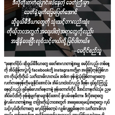
“ခုနောက်ပိုင်း ဆိုရှယ်မီဒီယာတွေ ခေတ်စားလာတာနဲ့အမျှ မေပိုင်လည်း တစ်နေ့
ကို အိပ်ချိန်ကလွဲလို့ facebookတို့ instagramတို့မှာ အချိန်ပိုကုန်ဖြစ်လာ
တာ ကိုယ့်ကိုကိုယ် သတိထားမိလာတယ်။ အဓိက ဖုန်းနဲ့သုံးဖြစ်တာများတော့
လက်ကနေဖုန်းကိုမချနိုင်အောင်ပဲ။ အိမ်သာထဲဝင်လည်း ဒီဖုန်း၊ ရုပ်ရှင်ကြည့်
နေရင်လည်း ၅မိနစ်လောက်နေတာနဲ့ ဖုန်းကောက်ကိုင် ဒီအင်တာနက်ပဲသုံး၊ ညမ
အိပ်ခင်ထိကို ဖုန်းနဲ့မျက်နှာမခွာနိုင်အောင် စွဲလမ်းနေမိတာ။ ဒီလိုအရာတွေ
စွဲလမ်းလာတာနဲ့အမျှ တခြားကိုယ့်ဘဝအတွက် အရေးပေးရမယ့်အရာတွေ၊ လုပ်
သင့်လုပ်ထိုက်တာတွေ မလုပ်ဖြစ်တော့ပဲ လျစ်လျူရှုမိနေတာ သတိထားမိလာ