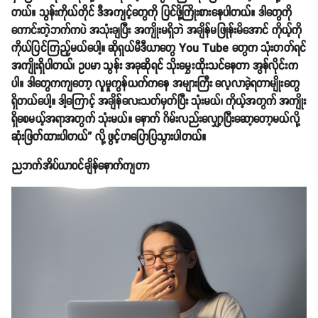
တယ်။ သွန်းကိုယ်တိုင် ဒီအကျင့်တွေကို ပြင်ဖို့ကြိုးစားနေပါတယ်။ ဒါတွေကို
ကောင်းတဲ့ဘက်ကပဲ အသုံးချပြီး အကျိုးမရှိဘဲ အချိန်မဖြုန်းမိအောင် ကိုယ့်ကို
ကိုယ်ပြင်ကြည့်မယ်ပေါ့။ ဆိုရှယ်မီဒီယာတွေ You Tube တွေက သုံးတတ်ရင်
အကျိုးရှိပါတယ်၊ ဥပမာ သွန်း အခုဆိုရင် သိုးမွှေးထိုးသင်နေတာ အွန်လိုင်းက
ပါ။ ဒါတွေကကျတော့ လူမှုကွန်ယက်ကနေ အများကြီး လေ့လာခဲ့ရတာမျိုးတွေ
ရှိတယ်ပေါ့။ ဒါ့ကြောင့် အချိန်လေးသတ်မှတ်ပြီး သုံးမယ်၊ ကိုယ့်အတွက် အကျိုး
ရှိစေမယ့်အရာအတွက် သုံးမယ်။ နောက် ဂိမ်းလည်းလျှော့ပြီးဆော့တော့မယ်လို့
ဆုံးဖြတ်ထားပါတယ်” လို့ ဖွင့်ဟပြောပြသွားပါတယ်။
ညဘက်အိပ်ယာဝင်ချိန်နောက်ကျတာ