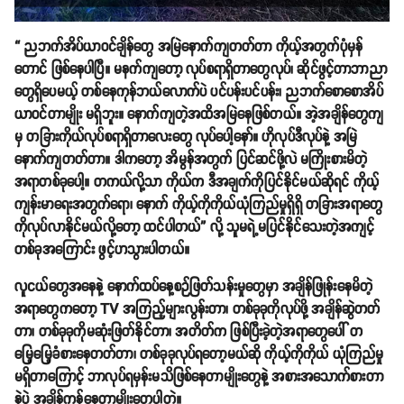
“ ညဘက်အိပ်ယာဝင်ချိန်တွေ အမြဲနောက်ကျတတ်တာ ကိုယ့်အတွက်ပုံမှန်
တောင် ဖြစ်နေပါပြီ။ မနက်ကျတော့ လုပ်စရာရှိတာတွေလုပ်၊ ဆိုင်ဖွင့်တာဘာညာ
တွေရှိပေမယ့် တစ်နေကုန်ဘယ်လောက်ပဲ ပင်ပန်းပင်ပန်း၊ ညဘက်စောစောအိပ်
ယာဝင်တာမျိုး မရှိဘူး။ နောက်ကျတဲ့အထိအမြဲနေဖြစ်တယ်။ အဲ့အချိန်တွေကျ
မှ တခြားကိုယ်လုပ်စရာရှိတာလေးတွေ လုပ်ပေါ့နော်။ ဟိုလုပ်ဒီလုပ်နဲ့ အမြဲ
နောက်ကျတတ်တာ။ ဒါကတော့ အိမွန်အတွက် ပြင်ဆင်ဖို့လဲ မကြိုးစားမိတဲ့
အရာတစ်ခုပေါ့။ တကယ်လို့သာ ကိုယ်က ဒီအချက်ကိုပြင်နိုင်မယ်ဆိုရင် ကိုယ့်
ကျန်းမာရေးအတွက်ရော၊ နောက် ကိုယ့်ကိုကိုယ်ယုံကြည်မှုရှိရှိ တခြားအရာတွေ
ကိုလုပ်လာနိုင်မယ်လို့တော့ ထင်ပါတယ်” လို့ သူမရဲ့မပြင်နိုင်သေးတဲ့အကျင့်
တစ်ခုအကြောင်း ဖွင့်ဟသွားပါတယ်။
လူငယ်တွေအနေနဲ့ နောက်ထပ်နေ့စဉ်ဖြတ်သန်းမှုတွေမှာ အချိန်ဖြုန်းနေမိတဲ့
အရာတွေကတော့
TV အကြည့်များလွန်းတာ၊ တစ်ခုခုကိုလုပ်ဖို့ အချိန်ဆွဲတတ်
တာ၊ တစ်ခုခုကိုမဆုံးဖြတ်နိုင်တာ၊ အတိတ်က ဖြစ်ပြီးခဲ့တဲ့အရာတွေပေါ် တ
မြေ့မြေ့ခံစားနေတတ်တာ၊ တစ်ခုခုလုပ်ရတော့မယ်ဆို ကိုယ့်ကိုကိုယ် ယုံကြည်မှု
မရှိတာကြောင့် ဘာလုပ်ရမှန်းမသိဖြစ်နေတာမျိုးတွေနဲ့ အစားအသောက်စားတာ
နဲ့ပဲ အချိန်ကုန်နေတာမျိုးတွေပါ
တဲ့။