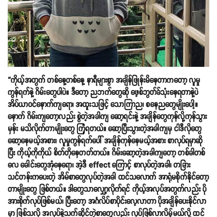
“ကိုယ့်အတွက် တစ်နေ့တစ်နေ့ နာရီများစွာ အချိန်ဖြုန်းမိနေတာကတော့ လူမှု
ကွန်ရက်နဲ့ ဂိမ်းတွေပါပဲ။ ဒီတော့ ညဘက်တွေဆို ဖေ့စ်ဘွတ်ခ်သုံးနေရတာနဲ့ပဲ
အိပ်ယာဝင်နောက်ကျရော၊ အထူးသဖြင့် သောကြာည၊ စနေညတွေမျိုးပေါ့။
နောက် ဂိမ်းကျတော့လည်း စွဲတဲ့အခါကျ ဆော့ရင်းနဲ့ အချိန်တွေကုန်လို့ကုန်သွား
မှန်း မသိလိုက်တာမျိုးတွေ ကြုံရတယ်။ ဆော့ပြီးသွားတဲ့အခါကျမှ ငါဒီလိုတွေ
ဆော့နေမယ့်အစား၊ လူမှုကွန်ရက်ပေါ် အချိန်ကုန်နေမယ့်အစား စာလုပ်ရမှာဆို
ပြီး ကိုယ့်ကိုကိုယ် စိတ်တိုနေတတ်တယ်။ ဂိမ်းဆော့တဲ့အခါကျတော့ တစ်ခါတစ်
လေ ခေါင်းတွေအုံနေရော၊ အဲ့ဒီ effect ကြောင့် စာလုပ်တဲ့အခါ၊ တခြား
သင်တန်းကပေးတဲ့ အိမ်စာတွေလုပ်တဲ့အခါ ထင်သလောက် အာရုံမစိုက်နိုင်တော့
တာမျိုးတွေ ဖြစ်တယ်။ ဒါတွေသာလျှော့လိုက်ရင် ကိုယ့်အလုပ်အတွက်လည်း ပို
အားစိုက်လုပ်ဖြစ်မယ်၊ ပြီးတော့ အင်္ဂလိပ်စာပိုင်းလေ့လာတာ ပိုအချိန်ပေးနိုင်လာ
မှာ ဖြစ်သလို အလုပ်နဲ့သက်ဆိုင်တဲ့စာတွေလည်း လုပ်ဖြစ်လာလိမ့်မယ်လို့ ထင်