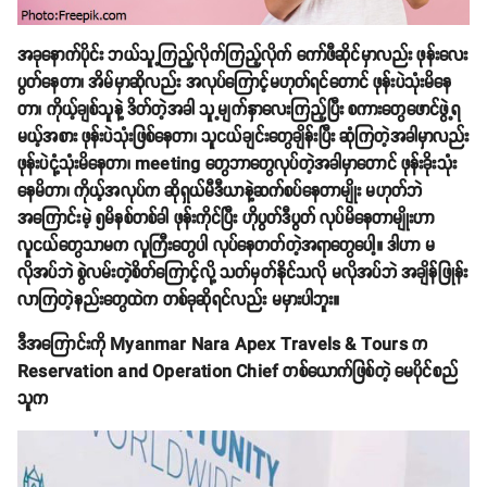
အခုနောက်ပိုင်း ဘယ်သူ့ကြည့်လိုက်ကြည့်လိုက် ကော်ဖီဆိုင်မှာလည်း ဖုန်းလေး
ပွတ်နေတာ၊ အိမ်မှာဆိုလည်း အလုပ်ကြောင့်မဟုတ်ရင်တောင် ဖုန်းပဲသုံးမိနေ
တာ၊ ကိုယ့်ချစ်သူနဲ့ ဒိတ်တဲ့အခါ သူ့မျက်နှာလေးကြည့်ပြီး စကားတွေဖောင်ဖွဲ့ရ
မယ့်အစား ဖုန်းပဲသုံးဖြစ်နေတာ၊ သူငယ်ချင်းတွေချိန်းပြီး ဆုံကြတဲ့အခါမှာလည်း
ဖုန်းပဲငုံ့သုံးမိနေတာ၊ meeting တွေဘာတွေလုပ်တဲ့အခါမှာတောင် ဖုန်းခိုးသုံး
နေမိတာ၊ ကိုယ့်အလုပ်က ဆိုရှယ်မီဒီယာနဲ့ဆက်စပ်နေတာမျိုး မဟုတ်ဘဲ
အကြောင်းမဲ့ ၅မိနစ်တစ်ခါ ဖုန်းကိုင်ပြီး ဟိုပွတ်ဒီပွတ် လုပ်မိနေတာမျိုးဟာ
လူငယ်တွေသာမက လူကြီးတွေပါ လုပ်နေတတ်တဲ့အရာတွေပေါ့။ ဒါဟာ မ
လိုအပ်ဘဲ စွဲလမ်းတဲ့စိတ်ကြောင့်လို့ သတ်မှတ်နိုင်သလို မလိုအပ်ဘဲ အချိန်ဖြုန်း
လာကြတဲ့နည်းတွေထဲက တစ်ခုဆိုရင်လည်း မမှားပါဘူး။
ဒီအကြောင်းကို Myanmar Nara Apex Travels & Tours က
Reservation and Operation Chief တစ်ယောက်ဖြစ်တဲ့ မေပိုင်စည်
သူက