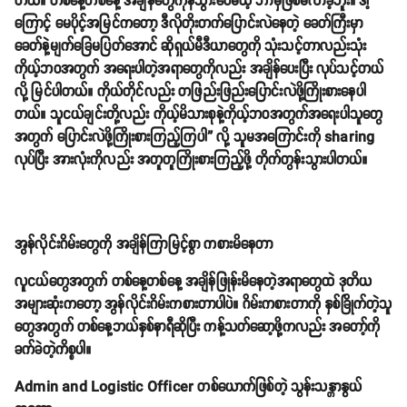
တယ်။ တစ်နေ့တစ်နေ့ အချိန်တွေကုန်သွားပေမယ့် ဘာမှဖြစ်မလာခဲ့ဘူး။ ဒါ့
ကြောင့် မေပိုင့်အမြင်ကတော့ ဒီလိုတိုးတက်ပြောင်းလဲနေတဲ့ ခေတ်ကြီးမှာ
ခေတ်နဲ့မျက်ခြေမပြတ်အောင် ဆိုရှယ်မီဒီယာတွေကို သုံးသင့်တာလည်းသုံး
ကိုယ့်ဘဝအတွက် အရေးပါတဲ့အရာတွေကိုလည်း အချိန်ပေးပြီး လုပ်သင့်တယ်
လို့ မြင်ပါတယ်။ ကိုယ်တိုင်လည်း တဖြည်းဖြည်းပြောင်းလဲဖို့ကြိုးစားနေပါ
တယ်။ သူငယ်ချင်းတို့လည်း ကိုယ့်မိသားစုနဲ့ကိုယ့်ဘဝအတွက်အရေးပါသူတွေ
အတွက် ပြောင်းလဲဖို့ကြိုးစားကြည့်ကြပါ” လို့ သူမအကြောင်းကို sharing
လုပ်ပြီး အားလုံးကိုလည်း အတူတူကြိုးစားကြည့်ဖို့ တိုက်တွန်းသွားပါတယ်။
အွန်လိုင်းဂိမ်းတွေကို အချိန်ကြာမြင့်စွာ ကစားမိနေတာ
လူငယ်တွေအတွက် တစ်နေ့တစ်နေ့ အချိန်ဖြုန်းမိနေတဲ့အရာတွေထဲ ဒုတိယ
အများဆုံးကတော့ အွန်လိုင်းဂိမ်းကစားတာပါပဲ။ ဂိမ်းကစားတာကို နှစ်ခြိုက်တဲ့သူ
တွေအတွက် တစ်နေ့ဘယ်နှစ်နာရီဆိုပြီး ကန့်သတ်ဆော့ဖို့ကလည်း အတော့်ကို
ခက်ခဲတဲ့ကိစ္စပါ။
Admin and Logistic Officer တစ်ယောက်ဖြစ်တဲ့ သွန်းသန္တာနွယ်