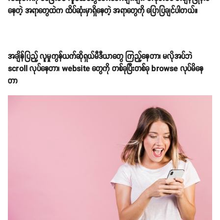
နေတဲ့ အရာတွေထဲက ထိပ်ဆုံးမှာရှိနေတဲ့ အရာတွေကို ပြောပြချင်ပါတယ်။
အချိန်ပြည့် လူမှုကွန်ယက်ဆိုရှယ်မီဒီယာတွေ ကြည့်နေတာ၊ မလိုအပ်ဘဲ
scroll လုပ်နေတာ၊ website တွေကို တစ်ခုပြီးတစ်ခု browse လုပ်မိနေ
တာ