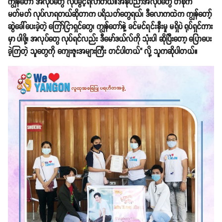
ကျွန်တော် အလုပ်တွေ လုပ်ခွင့်ရလာတယ်။အနုပညာအလုပ်တွေ တစိုက်
မတ်မတ် လုပ်လာရတယ်ဆိုတာက ပရိသတ်တွေရယ်၊ ဒီလောကထဲက ကျွန်တော့်
ဆွဲခေါ်ပေးခဲ့တဲ့ ကြော်ငြာရှင်တွေ၊ ကျွန်တော်နဲ့ ခင်မင်ရင်းနှီးမှု မရှိပဲ ရုပ်ရှင်ကား
မှာ ပါဖို့၊ အလုပ်တွေ လုပ်ရင်လည်း ဒီမော်ဒယ်လ်ကို သုံးပါ ဆိုပြီးတော့ ပြောပေး
ခဲ့ကြတဲ့ သူတွေကို ကျေးဇူးအများကြီး တင်ပါတယ်" လို့ သူကဆိုပါတယ်။