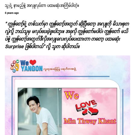
သူ့ရဲ့ နာမည်နဲ့ အလှူလုပ်တာ ပထမဆုံးအကြိမ်ပါတဲ့။
6 years ago
" ကျွန်တော့်ရဲ့ တစ်သက်မှာ ကျွန်တော့်အတွက် ဆိုပြီးတော့ အလှူကို မိသားစုက
လွဲလို့ ဘယ်သူမှ မလုပ်ပေးခဲ့ဖူးပါဘူး။ အခုလို ကျွန်တော်မပါပဲ၊ ကျွန်တော် မသိ
ပဲနဲ့ ကျွန်တော့်အတွက်ဒီလိုအလှူလေးလုပ်ပေးထားတာ ကတော့ ပထမဆုံး
Surprise ဖြစ်ပါတယ်" လို့ သူက ဆိုပါတယ်။