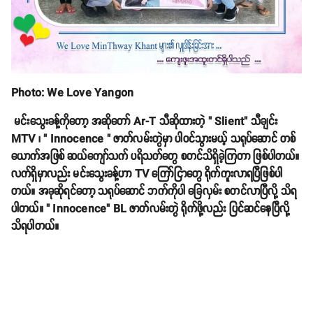
Photo: We Love Yangon
မင်းသွေးခန့်ကိုတော့ အဆိုတော် Ar-T သီဆိုထားတဲ့ " Slient" သီချင်း
MTV ၊ " Innocence " ဇာတ်လမ်းတွဲမှာ ပါဝင်သွားမယ့် သရုပ်ဆောင် တစ်
ယောက်အဖြစ် ဆယ်ကျော်သက် ပရိသတ်တွေ စတင်သိရှိခဲ့ကြတာ ဖြစ်ပါတယ်။
လက်ရှိမှာလည်း မင်းသွေးခန့်ဟာ TV ကြော်ငြာတွေ ရိုက်ကူးလာရပြီဖြစ်ပါ
တယ်။ အခုဆိုရင်တော့ သရုပ်ဆောင် ဘက်ကိုပါ ခြေလှမ်း စတင်လာပြီလို့ သိရ
ပါတယ်။ " Innocence" BL ဇာတ်လမ်းတွဲ ရိုက်ဖို့လည်း ပြင်ဆင်နေပြီလို့
သိရပါတယ်။