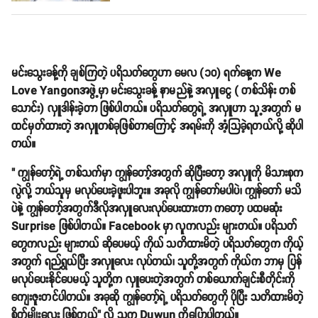
မင်းသွေးခန့်ကို ချစ်ကြတဲ့ ပရိသတ်တွေဟာ မေလ (၁၀) ရက်နေ့က We
Love Yangonအဖွဲ့မှာ မင်းသွေးခန့် နာမည်နဲ့ အလှူငွေ ( တစ်သိန်း တစ်
သောင်း) လှူဒါန်းခဲ့တာ ဖြစ်ပါတယ်။ ပရိသတ်တွေရဲ့ အလှူဟာ သူ့အတွက် မ
ထင်မှတ်ထားတဲ့ အလှူတစ်ခုဖြစ်တာကြောင့် အရမ်းကို အံ့သြခဲ့ရတယ်လို့ ဆိုပါ
တယ်။
" ကျွန်တော့်ရဲ့ တစ်သက်မှာ ကျွန်တော့်အတွက် ဆိုပြီးတော့ အလှူကို မိသားစုက
လွဲလို့ ဘယ်သူမှ မလုပ်ပေးခဲ့ဖူးပါဘူး။ အခုလို ကျွန်တော်မပါပဲ၊ ကျွန်တော် မသိ
ပဲနဲ့ ကျွန်တော့်အတွက်ဒီလိုအလှူလေးလုပ်ပေးထားတာ ကတော့ ပထမဆုံး
Surprise ဖြစ်ပါတယ်။ Facebook မှာ လူကလည်း များတယ်။ ပရိသတ်
တွေကလည်း များတယ် ဆိုပေမယ့် ကိုယ် သတိထားမိတဲ့ ပရိသတ်တွေက ကိုယ့်
အတွက် ရည်ရွယ်ပြီး အလှူလေး လုပ်တယ်၊ သူတို့အတွက် ကိုယ်က ဘာမှ ပြန်
မလုပ်ပေးနိုင်ပေမယ့် သူတို့က လှူပေးတဲ့အတွက် တစ်ယောက်ချင်းစီတိုင်းကို
ကျေးဇူးတင်ပါတယ်။ အခုဆို ကျွန်တော့်ရဲ့ ပရိသတ်တွေကို ပိုပြီး သတိထားမိတဲ့
စိတ်မျိုးလေး ဖြစ်တယ်" လို့ သူက Duwun ကိုပြောပါတယ်။