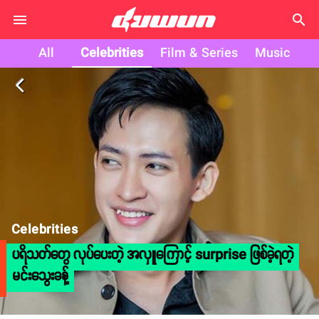
search
All
Celebrities
Film & Series
Music
arrow_back_ios
Celebrities
ပရိသတ်တွေ လုပ်ပေးတဲ့ အလှူကြောင့် surprise ဖြစ်ခဲ့ရတဲ့
မင်းသွေးခန့်