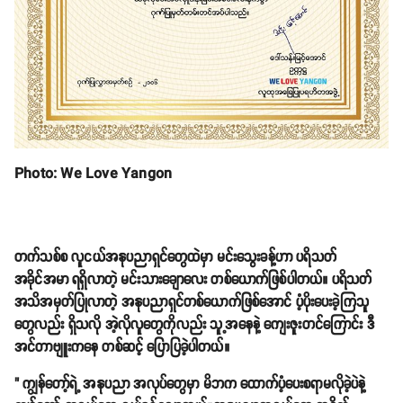
Photo: We Love Yangon
တက်သစ်စ လူငယ်အနုပညာရှင်တွေထဲမှာ မင်းသွေးခန့်ဟာ ပရိသတ်
အခိုင်အမာ ရရှိလာတဲ့ မင်းသားချောလေး တစ်ယောက်ဖြစ်ပါတယ်။ ပရိသတ်
အသိအမှတ်ပြုလာတဲ့ အနုပညာရှင်တစ်ယောက်ဖြစ်အောင် ပံ့ပိုးပေးခဲ့ကြသူ
တွေလည်း ရှိသလို အဲ့လိုလူတွေကိုလည်း သူ့အနေနဲ့ ကျေးဇူးတင်ကြောင်း ဒီ
အင်တာဗျူးကနေ တစ်ဆင့် ပြောပြခဲ့ပါတယ်။
" ကျွန်တော့်ရဲ့ အနုပညာ အလုပ်တွေမှာ မိဘက ထောက်ပံ့ပေးစရာမလိုခဲ့ပဲနဲ့