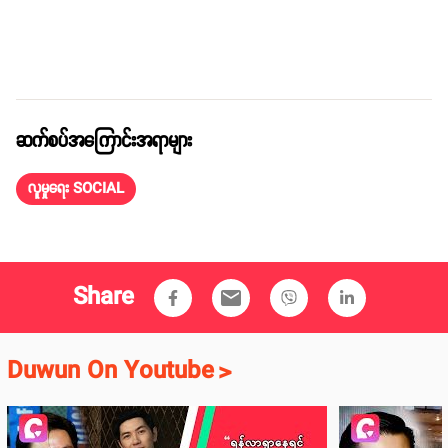
ဆက်စပ်အကြောင်းအရာများ
လူမှုရေး SOCIAL
Share
email
Duwun On Youtube
>