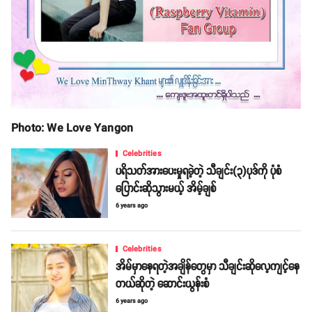
Photo: We Love Yangon
Celebrities
ပရိသတ်အားပေးမှုရခဲ့တဲ့ သီချင်း(၃)ပုဒ်ကို ပုံစံ
ပြောင်းဆိုသွားမယ့် အိမ့်ချစ်
6 years ago
Celebrities
အိမ်မှာနေရတဲ့အချိန်တွေမှာ သီချင်းဆိုလေ့ကျင့်နေ
တယ်ဆိုတဲ့ ဆောင်းယွန်းစံ
6 years ago