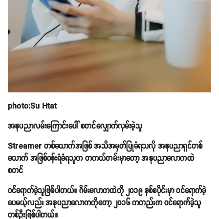
photo:Su Htat
အနုပညာလမ်းကြောင်းပေါ် စတင်လျှောက်လှမ်းခဲ့သူ
Streamer တစ်ယောက်အဖြစ် အသိအမှတ်ပြုခံရသလို အနုပညာရှင်တစ်
ယောက် အဖြစ်ဝန်းရံခံရသူက တကယ်တမ်းမှာတော့ အနုပညာလောကထဲ
စတင်
ဝင်ရောက်ခဲ့သူဖြစ်ပါတယ်။ ဂိမ်းလောကထဲကို ၂၀၁၉ နှစ်စပိုင်းမှာ ဝင်ရောက်ခဲ့
ပေမယ့်လည်း အနုပညာလောကကိုတော့ ၂၀၁၆ ကတည်းက ဝင်ရောက်ခဲ့သူ
တစ်ဦးဖြစ်ပါတယ်။