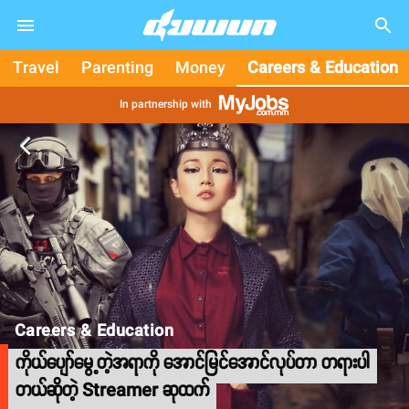
search
Travel
Parenting
Money
Careers & Education
In partnership with
arrow_back_ios
Careers & Education
ကိုယ်ပျော်မွေ့တဲ့အရာကို အောင်မြင်အောင်လုပ်တာ တရားပါ
တယ်ဆိုတဲ့ Streamer ဆုထက်