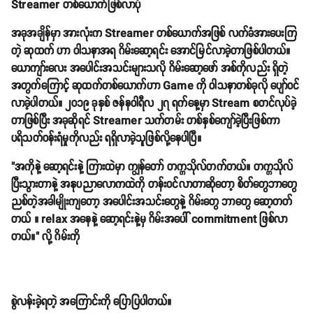
Streamer တစ်ယောက်ဖြစ်လာပုံ
အခုအချိန်မှာ အားလုံးက Streamer တစ်ယောက်အဖြစ် လက်ခံအားပေးကြ
တဲ့ ဆုထက် ဟာ ဝါသနာအရ ဂိမ်းဆော့ရင်း အောင်မြင်လာခဲ့တာဖြစ်ပါတယ်။
ယောကျာ်းလေး အပေါင်းအသင်းများသလို ဂိမ်းဆော့ဖော် အစ်ကိုလည်း ရှိတဲ့
အတွက်ကြောင့် ဆုထက်တစ်ယောက်ဟာ Game ကို ဝါသနာတစ်ခုလို ပျော်ဝင်
လာခဲ့ပါတယ်။ ၂၀၁၉ ခုနှစ် ဇန်နဝါရီလ ၂၇ ရက်နေ့မှာ Stream စတင်လုပ်ခဲ့
တာဖြစ်ပြီး အခုဆိုရင် Streamer သက်တမ်း တစ်နှစ်ကျော်ခဲ့ပြီးဖြစ်ကာ
ပရိသတ်ဝန်းရံမှုကိုလည်း ရရှိလာခဲ့သူဖြစ်လို့နေပါပြီ။
"အကိုနဲ့ ဆော့ရင်းနဲ့ ကြားထဲမှာ ကျွန်တော် တက္ကသိုလ်တက်တယ်။ တက္ကသိုလ်
ပြီးသွားတာနဲ့ အနုပညာလောကထဲကို တန်းဝင်လာတာဆိုတော့ စိတ်တွေဘာတွေ
ညစ်တဲ့အခါမျိုးကျတော့ အပေါင်းအသင်းတွေနဲ့ ဂိမ်းတွေ ဘာတွေ ဆော့တတ်
တယ် ။ relax အနေနဲ့ ဆော့ရင်းနဲ့မှ ဂိမ်းအပေါ် commitment ဖြစ်လာ
တယ်။" လို့ ဂိမ်းကို
စွဲလန်းခဲ့ရတဲ့ အကြောင်းကို ပြောပြပါတယ်။