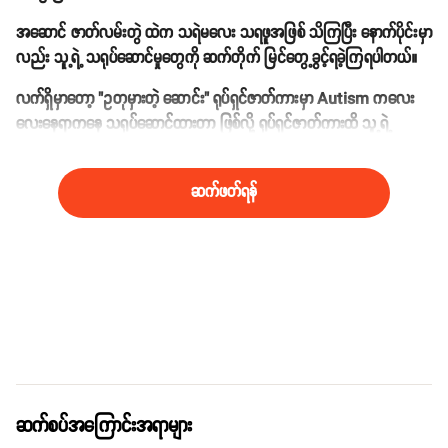
အဆောင် ဇာတ်လမ်းတွဲ ထဲက သရဲမလေး သရဖူအဖြစ် သိကြပြီး နောက်ပိုင်းမှာ
လည်း သူ့ရဲ့ သရုပ်ဆောင်မှုတွေကို ဆက်တိုက် မြင်တွေ့ခွင့်ရခဲ့ကြရပါတယ်။
လက်ရှိမှာတော့ "ဥတုမှားတဲ့ ဆောင်း" ရုပ်ရှင်ဇာတ်ကားမှာ Autism ကလေး
လေးနေရာကနေ သရုပ်ဆောင်ထားတာ ဖြစ်လို့ ရုပ်ရှင်ဇာတ်ကားထိ သူ့ရဲ့
သရုပ်ဆောင်မှုတွေကို ထိုးဖောက်နိုင်ခဲ့ပြီ ဖြစ်ပါတယ်။
ဆက်ဖတ်ရန်
ဆက်စပ်အကြောင်းအရာများ