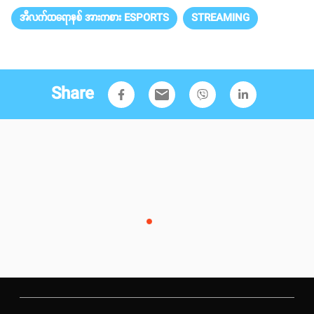
အီလက်ထရောနစ် အားကစား ESPORTS
STREAMING
Share
email