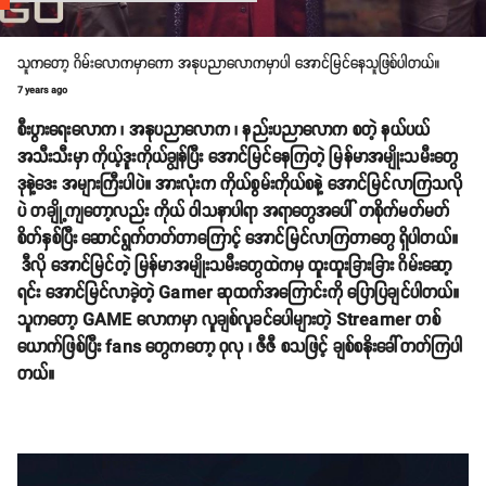
သူကတော့ ဂိမ်းလောကမှာကော အနုပညာလောကမှာပါ အောင်မြင်နေသူဖြစ်ပါတယ်။
7 years ago
စီးပွားရေးလောက ၊ အနုပညာလောက ၊ နည်းပညာလောက စတဲ့ နယ်ပယ်
အသီးသီးမှာ ကိုယ့်ဒူးကိုယ်ချွန်ပြီး အောင်မြင်နေကြတဲ့ မြန်မာအမျိုးသမီးတွေ
ဒုနဲ့ဒေး အများကြီးပါပဲ။ အားလုံးက ကိုယ်စွမ်းကိုယ်စနဲ့ အောင်မြင်လာကြသလို
ပဲ တချို့ကျတော့လည်း ကိုယ် ဝါသနာပါရာ အရာတွေအပေါ် တစိုက်မတ်မတ်
စိတ်နှစ်ပြီး ဆောင်ရွက်တတ်တာကြောင့် အောင်မြင်လာကြတာတွေ ရှိပါတယ်။
ဒီလို အောင်မြင်တဲ့ မြန်မာအမျိုးသမီးတွေထဲကမှ ထူးထူးခြားခြား ဂိမ်းဆော့
ရင်း အောင်မြင်လာခဲ့တဲ့ Gamer ဆုထက်အကြောင်းကို ပြောပြချင်ပါတယ်။
သူကတော့ GAME လောကမှာ လူချစ်လူခင်ပေါများတဲ့ Streamer တစ်
ယောက်ဖြစ်ပြီး fans တွေကတော့ ဝုလု ၊ ဇီဇီ စသဖြင့် ချစ်စနိုးခေါ်တတ်ကြပါ
တယ်။