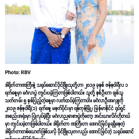
Photo: RBV
ဒါရိုက်တာဏကြီးနဲ့ သရုပ်ဆောင်ပိုင်ဖြိုးသုတို့ဟာ ၂၀၁၉ ခုနှစ် ဇန်နဝါရီလ ၁
ရက်နေ့မှာ မင်္ဂလာပွဲ ကျင်းပခဲ့ကြတာဖြစ်ပါတယ်။ သူတို့ နှစ်ဦးဟာ ချစ်သူ
သက်တမ်း ၅ နှစ်ပြည့်တဲ့နေ့မှာ လက်ထပ်ခဲ့ကြတာပါ။ မင်္ဂလာဦးအလှူကို
၂၀၁၉ ဇန်နဝါရီ(၁) ရက်နေ့ မနက်ပိုင်းမှာ ရန်ကုန်မြို့၊ မြန်မာနိုင်ငံ ရုပ်ရှင်
အစည်းအရုံးမှာ ပြုလုပ်ခဲ့ပြီး မင်္ဂလာညစာစားပွဲကိုတော့ အင်းယားလိဂ်ဟိုတယ်
မှာ ကျင်းပခဲ့တာဖြစ်ပါတယ်။ ဒါရိုက်တာ ဏကြီးဟာ အောင်မြင်မှုရရှိနေတဲ့
ဒါရိုက်တာတစ်ယောက်ဖြစ်သလို ပိုင်ဖြိုးသုကလည်း အောင်မြင်တဲ့ သရုပ်ဆောင်