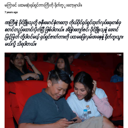
မကြာခင် ပထမဆုံးရုပ်ရှင်ကားကြီးကို ရိုက်ကူူးတော့မှာပါ။
7 years ago
ဏကြီးနဲ့ ပိုင်ဖြိုးသုတို့ ဇနီးမောင်နှံကတော့ ကိုယ်ပိုင်ရုပ်ရှင်ထုတ်လုပ်ရေးတစ်ခု
စတင်တည်ထောင်လိုက်ပြီ ဖြစ်ပါတယ်။ အိန္ဒြာကျော်ဇင်၊ ပိုင်ဖြိုးသုနဲ့ အောင်
မြင့်မြတ် တို့ပါဝင်မယ့် ရုပ်ရှင်ဇာတ်ကားကို ပထမခြေလှမ်းအနေနဲ့ ရိုက်ကူးသွား
မယ်လို့ သိရပါတယ်။