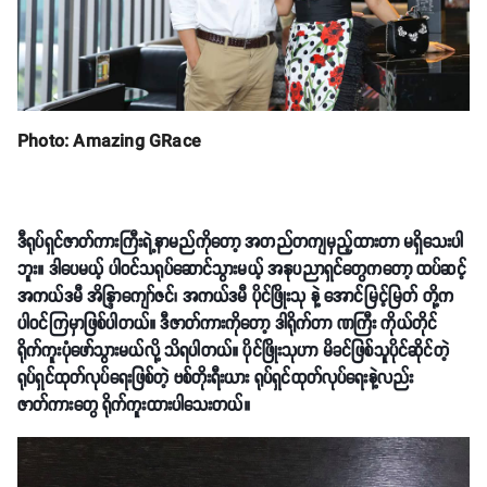
Photo: Amazing GRace
ဒီရုပ်ရှင်ဇာတ်ကားကြီးရဲ့နာမည်ကိုတော့ အတည်တကျမှည့်ထားတာ မရှိသေးပါ
ဘူး။ ဒါပေမယ့် ပါဝင်သရုပ်ဆောင်သွားမယ့် အနုပညာရှင်တွေကတော့ ထပ်ဆင့်
အကယ်ဒမီ အိန္ဒြာကျော်ဇင်၊ အကယ်ဒမီ ပိုင်ဖြိုးသု နဲ့ အောင်မြင့်မြတ် တို့က
ပါဝင်ကြမှာဖြစ်ပါတယ်။ ဒီဇာတ်ကားကိုတော့ ဒါရိုက်တာ ဏကြီး ကိုယ်တိုင်
ရိုက်ကူးပုံဖော်သွားမယ်လို့ သိရပါတယ်။ ပိုင်ဖြိုးသုဟာ မိခင်ဖြစ်သူပိုင်ဆိုင်တဲ့
ရုပ်ရှင်ထုတ်လုပ်ရေးဖြစ်တဲ့ ဗစ်တိုးရီးယား ရုပ်ရှင်ထုတ်လုပ်ရေးနဲ့လည်း
ဇာတ်ကားတွေ ရိုက်ကူးထားပါသေးတယ်။