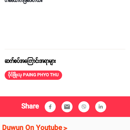
တစ်ယောက်ဖြစ်ပါတယ်။
ဆက်စပ်အကြောင်းအရာများ
ပိုင်ဖြိုးသု PAING PHYO THU
Share
email
Duwun On Youtube
>