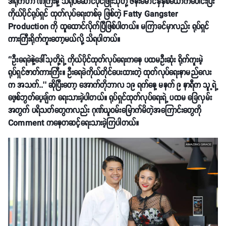
ဒါရိုက်တာ ဏကြီးနဲ့ သရုပ်ဆောင်ပိုင်ဖြိုးသုတို့ ဇနီးမောင်နှံနှစ်ယောက်ပေါင်းပြီး
ကိုယ်ပိုင်ရုပ်ရှင် ထုတ်လုပ်ရေးတစ်ခု ဖြစ်တဲ့ Fatty Gangster
Production ကို ထူထောင်လိုက်ပြီဖြစ်ပါတယ်။ မကြာခင်မှာလည်း ရုပ်ရှင်
ကားကြီးရိုက်ကူးတော့မယ်လို့ သိရပါတယ်။
‘’ဦးရေခဲနဲ့ဒေါ်သုတို့ရဲ့ ကိုယ်ပိုင်ထုတ်လုပ်ရေးကနေ ပထမဦးဆုံး ရိုက်ကူးမဲ့
ရုပ်ရှင်ဇာတ်ကားကြီး။ ဦးရေခဲကိုယ်တိုင်ပေးထားတဲ့ ထုတ်လုပ်ရေးနာမည်လေး
က အသက်..’’ ဆိုပြီးတော့ အောက်တိုဘာလ ၁၉ ရက်နေ့ မနက် ၉ နာရီက သူ့ရဲ့
ဖေ့စ်ဘွတ်ပေ့ချ်က ရေးသားခဲ့ပါတယ်။ ရုပ်ရှင်ထုတ်လုပ်ရေးရဲ့ ပထမ ခြေလှမ်း
အတွက် ပရိသတ်တွေကလည်း ဂုဏ်ယူဝမ်းမြောက်မိတဲ့အကြောင်းတွေကို
Comment ကနေတဆင့်ရေးသားခဲ့ကြပါတယ်။