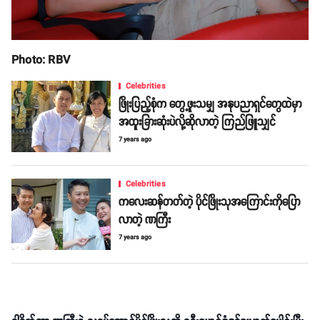
Photo: RBV
Celebrities
ဖြိုးပြည့်စုံက တွေ့ဖူးသမျှ အနုပညာရှင်တွေထဲမှာ
အထူးခြားဆုံးပဲလို့ဆိုလာတဲ့ ကြည်ဖြူသျှင်
7 years ago
Celebrities
ကလေးဆန်တတ်တဲ့ ပိုင်ဖြိုးသုအကြောင်းကိုပြော
လာတဲ့ ဏကြီး
7 years ago