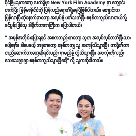
ပိုင်ဖြိုးသုကတော့ လက်ရှိမှာ New York Film Academy မှာ ကျောင်း
တက်ပြီး မြန်မာနိုင်ငံကို ပြန်လည်ရောက်ရှိနေပြီဖြစ်ပါတယ်။ ကျောင်းက
ပြန်လာပြီးတဲ့နောက်မှာတော့ အလုပ်နဲ့ ပတ်သက်ပြီး စနစ်တကျသိလာတယ်လို့
ခင်ပွန်းဖြစ်သူ ဒါရိုက်တာဏကြီးက ပြောပါတယ်။
‘’ အမှန်အတိုင်းပြောရရင် အစကတည်းကတော့ သူက အလုပ်လုပ်တတ်ပြီးသား
ပေါ့နော်။ ဒါပေမယ့် အခုကတော့ စနစ်တကျ သူ အကုန်သိသွားပြီ။ ကာရိုက်တာ
တည်ဆောက်တာတွေဆိုရင်လည်း နာမည်နဲ့ တွဲသိသွားပြီ။ အားလုံးကိုလည်း
သေသေချာချာ စနစ်တကျသိသွားပြီပေါ့’’ လို့ သူကဆိုပါတယ်။