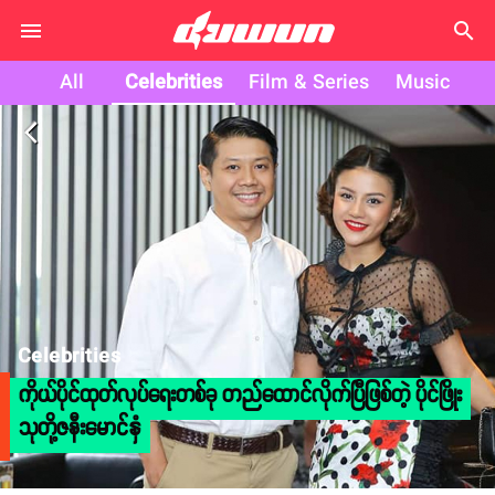
search
All
Celebrities
Film & Series
Music
arrow_back_ios
Celebrities
ကိုယ်ပိုင်ထုတ်လုပ်ရေးတစ်ခု တည်ထောင်လိုက်ပြီဖြစ်တဲ့ ပိုင်ဖြိုး
သုတို့ဇနီးမောင်နှံ