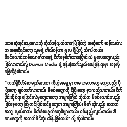
ပထမဆုံးရင်သွေးလေးကို ကိုယ်ဝန်လွယ်ထားရပြီဖြစ်တဲ့ အဆိုတော် ဆန်းသစ်လ
က အခုဆိုရင်တော့ သူမရဲ့ ကိုယ်ဝန်ဟာ ၅ လ ရှိပြီလို့ သိရပါတယ်။
မိခင်လောင်းတစ်ယောက်အနေနဲ့ စိတ်နေစိတ်ထားပြောင်းလဲ မှုလေးတွေလည်း
ဖြစ်လာတယ်လို့ Duwun Media ရဲ့ ဖုန်းနဲ့ဆက်သွယ်မေးမြန်းရာမှာ အခုလို
ဖြေဆိုခဲ့ပါတယ်။
“ လက်ရှိစိတ်ခံစားချက်လေးက ကိုယ့်အရှေ့မှာ ကလေးလေးတွေ တွေ့လည်း ပို
ပြီးတော့ ချစ်တတ်လာတယ်။ မိခင်မေတ္တာကို ပိုပြီးတော့ နားလည်လာတယ်။ စိတ်
ပိုင်းဆိုင်ရာ ပြောင်းလဲမှုတွေကတော့ အများကြီးပဲ ကိုယ်က မိခင်လောင်းလည်း
ဖြစ်နေတော့ ကြိုတင်ပြင်ဆင်မှုတွေက အများကြီးပဲ။ စိတ် ဆိုလည်း အတတ်
အကျ လွယ်တယ်။ စိတ်ခံစားချက်တွေပိုများတယ်။ ဝမ်းနည်းလွယ်တယ်။ ဒါ
လေးတွေကို အတတ်နိုင်ဆုံး ထိန်းဖြစ်တယ်” လို့ ဆိုပါတယ်။