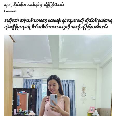
သူမရဲ့ ကိုယ်ဝန်က အခုဆိုရင် ၅ လရှိပြီဖြစ်ပါတယ်။
6 years ago
အဆိုတော် ဆန်းသစ်လကတော့ ပထမဆုံး ရင်သွေးလေးကို ကိုယ်ဝန်လွယ်ထားရ
တဲ့အချိန်မှာ သူမရဲ့ စိတ်နေစိတ်ထားလေးတွေကို အခုလို ပြောပြလာပါတယ်။