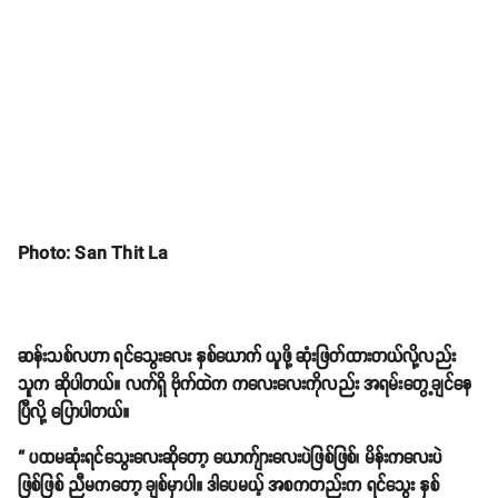
Photo: San Thit La
ဆန်းသစ်လဟာ ရင်သွေးလေး နှစ်ယောက် ယူဖို့ ဆုံးဖြတ်ထားတယ်လို့လည်း
သူက ဆိုပါတယ်။ လက်ရှိ ဗိုက်ထဲက ကလေးလေးကိုလည်း အရမ်းတွေ့ချင်နေ
ပြီလို့ ပြောပါတယ်။
“ ပထမဆုံးရင်သွေးလေးဆိုတော့ ယောက်ျားလေးပဲဖြစ်ဖြစ်၊ မိန်းကလေးပဲ
ဖြစ်ဖြစ် ညီမကတော့ ချစ်မှာပါ။ ဒါပေမယ့် အစကတည်းက ရင်သွေး နှစ်