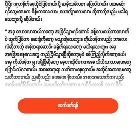
ပိုပြီး ဂရုတစိုက်နေထိုင်ဖြစ်တယ်လို့ ဆန်းသစ်လက ပြောပါတယ်။ ပထမဆုံး
ရင်သွေးလေးက မိန်းကလေးလား၊ ယောက်ျားလေးလား ဆိုတာကိုလည်း မသိရ
သေးဘူးလို့ ဆိုပါတယ်။
“ အခု လောလောဆယ်ကတော့ အပြင်သွားရင်တောင် မုန့်လေးဝယ်တာလောက်
ပဲ ထွက်ဖြစ်တာ ဆေးရုံကိုတော့ မသွားရဲသေးဘူး။ ကိုယ်ဝန်ကလည်း ဘာလေး
လဲဆိုတာကို အန်ထရာဆောင်း မရိုက်ရသေးတော့ မသိရသေးဘူး။ အခု
အခြေအနေလေးတွေ တည်ငြိမ်သွားပြီဆိုတော့မှပဲ စစ်ကြည့်လိုက်တော့မယ်။
အခု ကိုယ်ဝန်က ၅ လရှိပြီဆိုတော့ နေတာထိုင်တာကအစ သိသိသာသာလေးတွေ
ပြောင်းလဲလာတယ်။ အစစအရာရာ သတိထားနေရတယ်။ အထိုင်အထလေးတွေ
သတိထားတယ်၊ ညဆိုလည်း ခဏခဏ နိုးတယ်။ အစားအသောက်ကလည်း
အရမ်းဆင်ခြင်ရတယ်။ မွေးမယ့်ရက်ကတော့ ၉ လပိုင်းအကုန် ၁၀ လပိုင်း
လဆန်းလောက် ဖြစ်မယ်ထင်တယ်။ ” လို့ သူကဆိုပါတယ်။
ဆက်ဖတ်ရန်