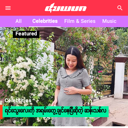
search
All
Celebrities
Film & Series
Music
Featured
arrow_back_ios
Celebrities
ရင်သွေးလေးကို အရမ်းတွေ့ချင်နေပြီဆိုတဲ့ ဆန်းသစ်လ