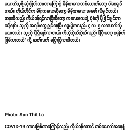
ယောက်ယူဖို့ ဆုံးဖြတ်ထားတာကြောင့် မိန်းကလေးတစ်ယောက်တော့ ပါစေချင်
တယ်။ ကိုယ်တိုင်က မိန်းကလေးဆိုတော့ မိန်းကလေး အဖော် လိုချင်တယ်။
အခုဆိုလည်း ကိုယ်ဝန်ရင့်လာပြီဆိုတော့ ကလေးလေးရဲ့ ပုံစံကို ပိုမြင်ချင်တာ
ပေါ့နော်။ သူ့ကို အရမ်းတွေ့ချင်နေပြီ။ မွေးဖို့ကလည်း ၄ လ၊ ၅ လလောက်လို
သေးတယ်။ သူ့ကို ပိုပြီးချစ်လာတယ်၊ ကိုယ့်ကိုယ်ကိုယ်လည်း ပိုပြီးတော့ ဂရုစိုက်
ဖြစ်လာတယ်” လို့ ဆက်လက် ပြောပြလာပါတယ်။
Photo: San Thit La
COVID-19 ကာလဖြစ်တာကြောင့်လည်း ကိုယ်ဝန်ဆောင် တစ်ယောက်အနေနဲ့