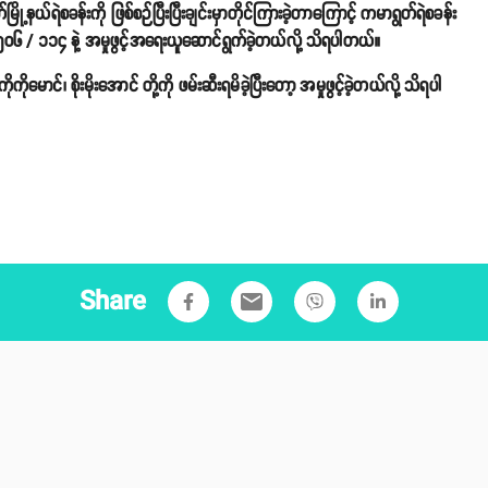
့နယ်ရဲစခန်းကို ဖြစ်စဉ်ပြီးပြီးချင်းမှာတိုင်ကြားခဲ့တာကြောင့် ကမာရွတ်ရဲစခန်း
 / ၁၁၄ နဲ့ အမှုဖွင့်အရေးယူဆောင်ရွက်ခဲ့တယ်လို့ သိရပါတယ်။
ောင်၊ စိုးမိုးအောင် တို့ကို ဖမ်းဆီးရမိခဲ့ပြီးတော့ အမှုဖွင့်ခဲ့တယ်လို့ သိရပါ
Share
email