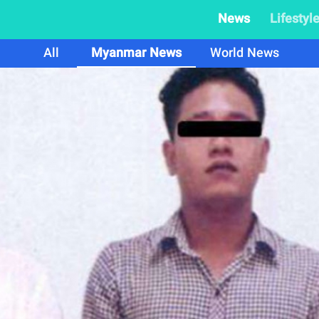
News
Lifestyl
All
Myanmar News
World News