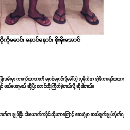
ြံလမ်းမှာ ကားရပ်ထားတာကို နောင်နောင်လို့ခေါ်တဲ့ လူမိုက်က အဲ့ဒီကားရပ်ထထား
် ဖယ်ပေးရမယ် ဆိုပြီး စတင်ထိုးကြိတ်ခဲ့တယ်လို့ ဆိုပါတယ်။
ယောက်က ချုပ်ပြီး ငါးယောက်ကဝိုင်းထိုးတာကြောင့် ဆေးရုံမှာ ဆယ်ချက်ချုပ်လိုက်ရ