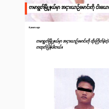
ကမာရွတ်မြို့နယ်မှာ အငှားယာဉ်မောင်းကို ငါးယောက
8 years ago
ကမာရွတ်မြို့နယ်မှာ အငှားယာဉ်မောင်းကို ထိုးကြိတ်ခဲ့တဲ
ကထုတ်ပြန်ပါတယ်။