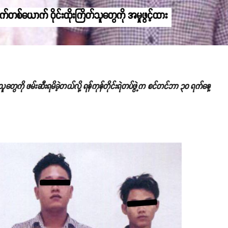
်တစ်ယောက် ဝိုင်းထိုးကြိတ်သူတွေကို အမှုဖွင့်ထား
့သူတွေကို ဖမ်းဆီးရမိခဲ့တယ်လို့ ရန်ကုန်တိုင်းရဲတပ်ဖွဲ့က စင်တင်ဘာ ၃၀ ရက်နေ့