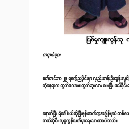
တရားခံများ
စက်တင်ဘာ ၂၉ ရက်ေ့ညပိုင်းမှာ လှည်းတန်းဦးထွန်းလွင်ခ
တဲ့နေရာက ထွက်မလား၊မထွက်ဘူးလား မေးပြီး ဖယ်ခိုင်းရင
နောက်ပြီး ရဲခေါ်မယ်ဆိုပြီးဖုန်းဆက်တ့အချိန်မှာပဲ တစ်
တယ်ဆိုပီး လူမှုကွန်ယက်မှာရေးသားထားပါတယ်။