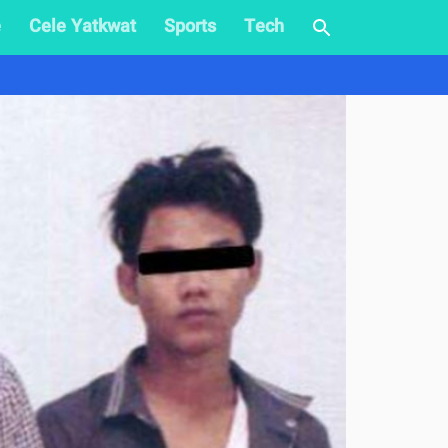
e
Cele Yatkwat
Sports
Tech