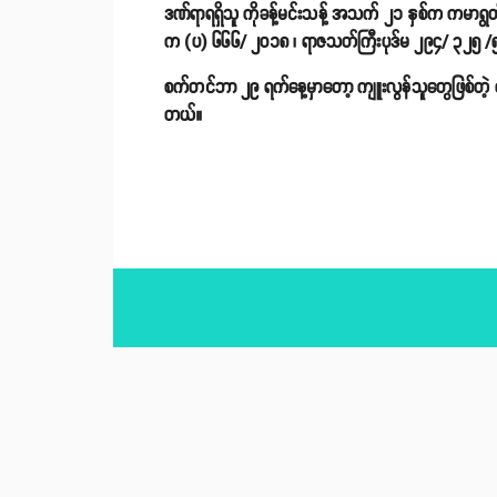
ဒဏ်ရာရရှိသူ ကိုခန့်မင်းသန့် အသက် ၂၁ နှစ်က ကမာရွတ်မြို
က (ပ) ၆၆၆/ ၂၀၁၈ ၊ ရာဇသတ်ကြီးပုဒ်မ ၂၉၄/ ၃၂၅ /၅၀၆
စက်တင်ဘာ ၂၉ ရက်နေ့မှာတော့ ကျူးလွန်သူတွေဖြစ်တဲ့ ကိုကိုမ
တယ်။