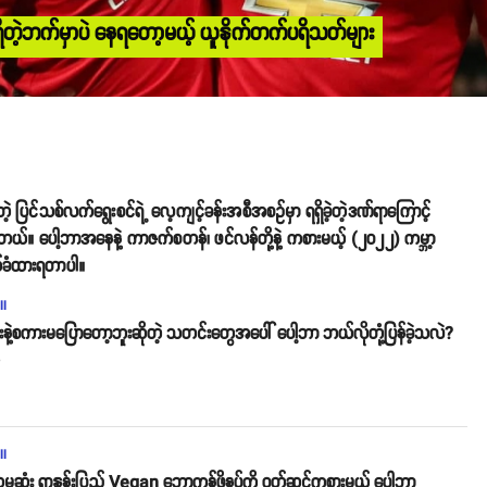
ေးရှိတဲ့ဘက်မှာပဲ နေရတော့မယ့် ယူနိုက်တက်ပရိသတ်များ
 ပြင်သစ်လက်ရွေးစင်ရဲ့ လေ့ကျင့်ခန်းအစီအစဥ်မှာ ရရှိခဲ့တဲ့ဒဏ်ရာကြောင့်
တယ်။ ပေါ့ဘာအနေနဲ့ ကာဇက်စတန်၊ ဖင်လန်တို့နဲ့ ကစားမယ့် (၂၀၂၂) ကမ္ဘာ့
ယ်ခံထားရတာပါ။
ll
ှားနဲ့စကားမပြောတော့ဘူးဆိုတဲ့ သတင်းတွေအပေါ် ပေါ့ဘာ ဘယ်လိုတုံ့ပြန်ခဲ့သလဲ?
o
ll
ထမဆုံး ရာနှုန်းပြည့် Vegan ဘောကန်ဖိနပ်ကို ဝတ်ဆင်ကစားမယ့် ပေါ့ဘာ