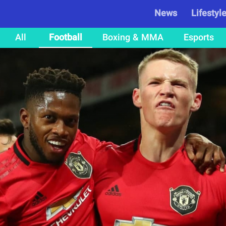
News
Lifestyl
All
Football
Boxing & MMA
Esports