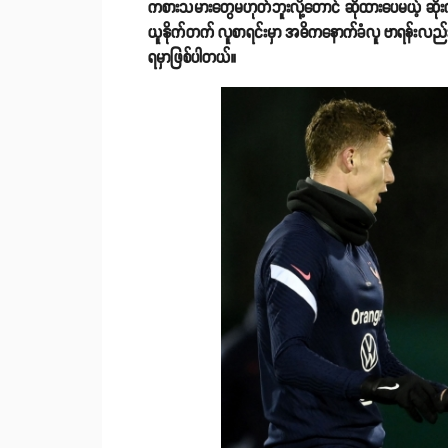
ကစားသမားတွေမဟုတ်ဘူးလို့တောင် ဆိုထားပေမယ့် ဆို
ယူနိုက်တက် လူစာရင်းမှာ အဓိကနောက်ခံလူ ဗာရန်းလည်
ရမှာဖြစ်ပါတယ်။