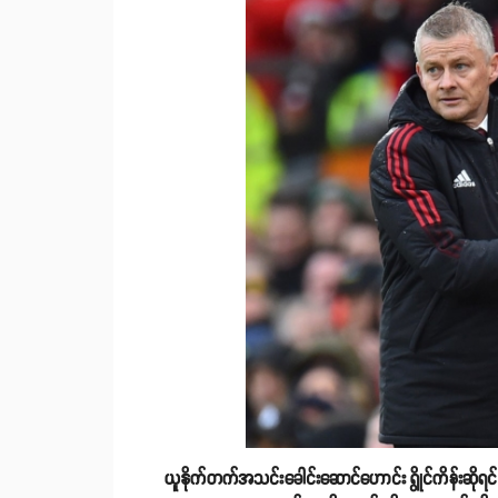
ယူနိုက်တက်အသင်းခေါင်းဆောင်ဟောင်း ရွိုင်ကိန်းဆိုရင