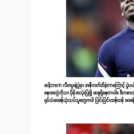
ပေါ့ဘာဟာ လီဗာပူးနဲ့ပွဲမှာ အနီကတ်ထိခဲ့တာကြောင့် ပွဲပ
နေးအတွဲကိုသာ ပိုမိုအသုံးပြုဖို့ ဆန္ဒရှိနေတာပါ။ ဒီကစ
ရုပ်သံဝေဖန်သုံးသပ်သူတွေကပါ ပြင်းပြင်းထန်ထန် ဝေ