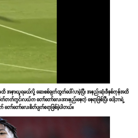
 အနားယူရမယ်လို့ ဆေးစစ်ချက်ထွက်ပေါ်လာခဲ့ပြီး အနည်းဆုံးဒီနှစ်ကုန်အထိ
ြီ။ ယူနိုက်တက်ကွင်းလယ်က တော်တော်လေးအားနည်းနေတဲ့ နေရာဖြစ်ပြီး ပေါ့ဘာရဲ့
 တော်တော်လေးစိတ်ပျက်စရာဖြစ်ခဲ့ပါတယ်။