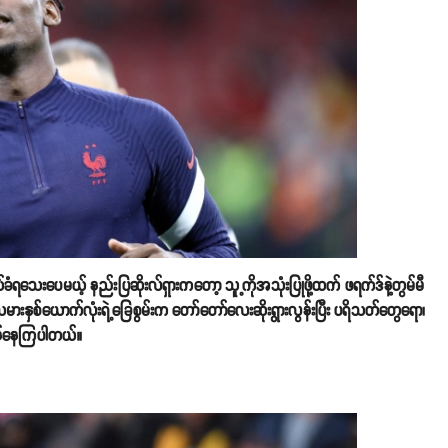
ယ်ခံရသေးပေမယ့် နည်းပြဆိုးလ်ရှားကတော့ သူ့ကိုအသုံးပြုဖို့ထက် ဖရက်ဒ်နဲ့တွမ်မီ
ားသမားနှစ်ယောက်လုံးရဲ့ခြေစွမ်းက တော်တော်လေးဆိုးရွားလွန်းပြီး ပရိသတ်တွေရော၊
ဖန်နေကြပါတယ်။