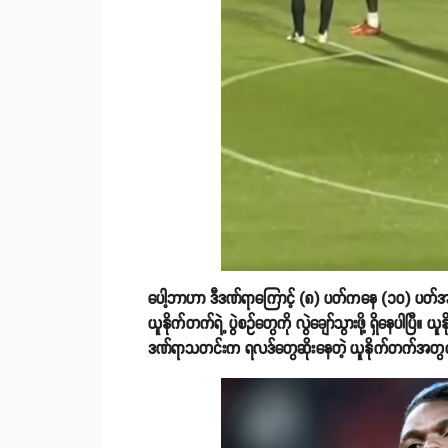
ပေါ့ဘာဟာ ဒီဒဏ်ရာကြောင့် (၈) ပတ်ကနေ (၁၀) ပတ်အထိ
ယူနိုက်တက်ရဲ့ ပွဲစဥ်တွေကို လွဲချော်သွားဖို့ ရှိနေပါပ
ဒဏ်ရာသတင်းက ရလဒ်တွေဆိုးနေတဲ့ ယူနိုက်တက်အတွက်