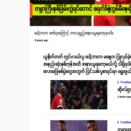
ကမ္ဘာကြီးနှစ်ခြမ်းကွဲရင်တောင် ဖရက်ဒ်နဲ့တွမ်မီန
ပေါ့ဘာက ဒဏ်ရာကြောင့် ကာလရှည်အနားယူရတော့မှာပါ။
5 years ago
ယူနိုက်တက် ကွင်းလယ်လူ ပေါ့ဘာဟာ မနေ့က ပြုလုပ်ခဲ့တဲ့
အနည်းဆုံးနှစ်ကုန်အထိ အနားယူရတော့မယ်လို့ သိရှိရပါ
ဖလားခြေစစ်ပွဲတွေအတွက် ပြင်သစ်လူစာရင်းမှာ ရွေးချ
Footba
ဆိုးလ်ရ
5 years ag
Footba
ကမ္ဘာ့ပ