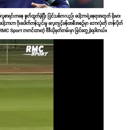
ူစာရင်းကနေ နှုတ်ထွက်ခဲ့ပြီး ပြင်သစ်ကလည်း ပေါ့ဘာရဲ့နေရာအတွက် ရိုးမား
ေါ့ဘာဟာ ဂိုးပေါက်ကန်သွင်းမှု လေ့ကျင့်ခန်းအစီအစဥ်မှာ ဘောလုံးကို ကန်လိုက်
ာ့ RMC Sport ကတင်ထားတဲ့ ဗီဒီယိုမှတ်တမ်းမှာ မြင်တွေ့ခဲ့ရပါတယ်။