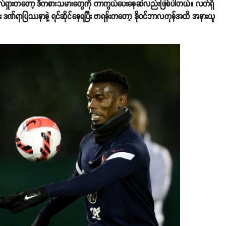
းလ်ရှားကတော့ ဒီကစားသမားတွေကို ကာကွယ်ပေးနေဆဲလည်းဖြစ်ပါတယ်။ လက်ရှိ
း ဒဏ်ရာပြဿနာနဲ့ ရင်ဆိုင်နေရပြီး ဗာရန်းကတော့ နိုဝင်ဘာလကုန်အထိ အနားယူ