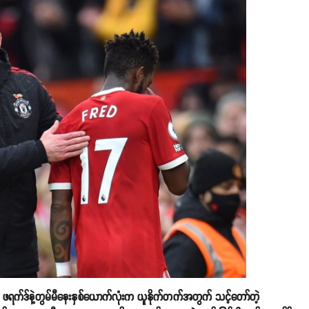
် ဖရက်ဒ်နဲ့တွမ်မီနေးနှစ်ယောက်လုံးက ယူနိုက်တက်အတွက် သင့်တော်တဲ့