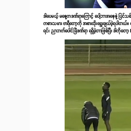
ဒါပေမယ့် မနေ့ကဒဏ်ရာကြောင့် ပေါ့ဘာအနေနဲ့ ပြင်သစ်လ
ကစားသမား ဗာရီတော့ကို အစားထိုးရွေးချယ်ခဲ့ရပါတယ်။ ပ
ရင်း ညာဘက်ပေါင်ခြံဒဏ်ရာ ရရှိခဲ့တာဖြစ်ပြီး ဒါကိုတေ