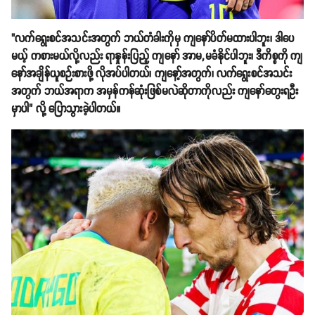
"လက်ရွေးစင်အသင်းအတွက် ဘယ်တံခါးကိုမှ ကျနော်ပိတ်မထားပါဘူး၊ ဒါပေ
မယ့် ကစားမယ်လို့လည်း ရာနှုန်းပြည့် ကျနော် အာမ,မခံနိုင်ပါဘူး၊ ဒီကိစ္စကို ကျ
နော်အချိန်ယူစဉ်းစားဖို့ လိုအပ်ပါတယ်၊ ကျနော့်အတွက်၊ လက်ရွေးစင်အသင်း
အတွက် ဘယ်အရာက အမှန်ကန်ဆုံးဖြစ်မလဲဆိုတာကိုလည်း ကျနော်တွေးရဦး
မှာပါ" လို့ ပြောသွားခဲ့ပါတယ်။