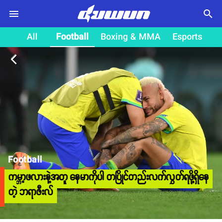
search
All
Football
Boxing & MMA
Esports
arrow_back_ios
Football
ကမ္ဘာ့ဖလားနဲ့အတူ နေမာကိုပါ တပြိုင်တည်းလက်လွှတ်ရဖို့ရှိနေ
တဲ့ ဘရာဇီးလ်