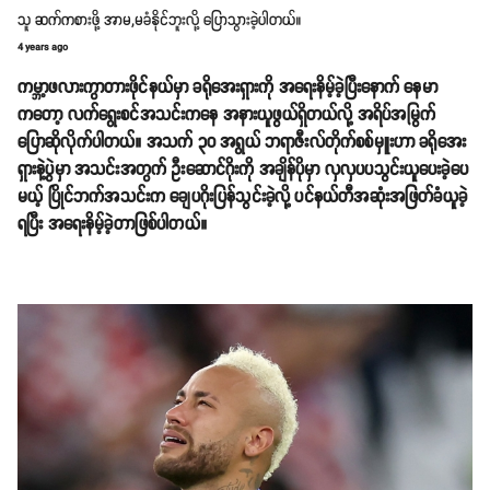
သူ ဆက်ကစားဖို့ အာမ,မခံနိုင်ဘူးလို့ ပြောသွားခဲ့ပါတယ်။
4 years ago
ကမ္ဘာ့ဖလားကွာတားဖိုင်နယ်မှာ ခရိုအေးရှားကို အရေးနိမ့်ခဲ့ပြီးနောက် နေမာ
ကတော့ လက်ရွေးစင်အသင်းကနေ အနားယူဖွယ်ရှိတယ်လို့ အရိပ်အမြွက်
ပြောဆိုလိုက်ပါတယ်။ အသက် ၃၀ အရွယ် ဘရာဇီးလ်တိုက်စစ်မှူးဟာ ခရိုအေး
ရှားနဲ့ပွဲမှာ အသင်းအတွက် ဦးဆောင်ဂိုးကို အချိန်ပိုမှာ လှလှပပသွင်းယူပေးခဲ့ပေ
မယ့် ပြိုင်ဘက်အသင်းက ချေပဂိုးပြန်သွင်းခဲ့လို့ ပင်နယ်တီအဆုံးအဖြတ်ခံယူခဲ့
ရပြီး အရေးနိမ့်ခဲ့တာဖြစ်ပါတယ်။