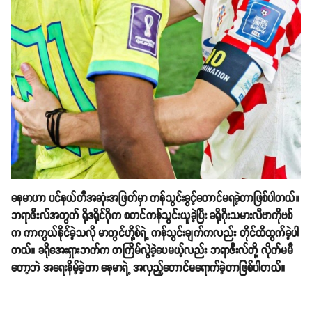
နေမာဟာ ပင်နယ်တီအဆုံးအဖြတ်မှာ ကန်သွင်းခွင့်တောင်မရခဲ့တာဖြစ်ပါတယ်။
ဘရာဇီးလ်အတွက် ရိုဒရိုင်ဂိုက စတင်ကန်သွင်းယူခဲ့ပြီး ခရိုဂိုးသမားလီဗာကိုဗစ်
က ကာကွယ်နိုင်ခဲ့သလို မာကွင်ဟို့စ်ရဲ့ ကန်သွင်းချက်ကလည်း တိုင်ထိထွက်ခဲ့ပါ
တယ်။ ခရိုအေးရှားဘက်က တကြိမ်လွဲခဲ့ပေမယ့်လည်း ဘရာဇီးလ်တို့ လိုက်မမီ
တော့ဘဲ အရေးနိမ့်ခဲ့ကာ နေမာရဲ့ အလှည့်တောင်မရောက်ခဲ့တာဖြစ်ပါတယ်။