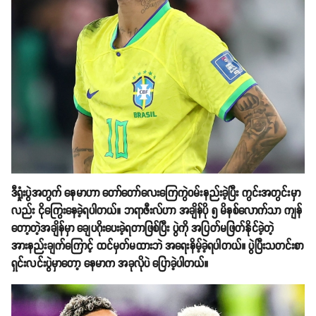
ဒီရှုံးပွဲအတွက် နေမာဟာ တော်တော်လေးကြေကွဲဝမ်းနည်းခဲ့ပြီး ကွင်းအတွင်းမှာ
လည်း ငိုကြွေးနေခဲ့ရပါတယ်။ ဘရာဇီးလ်ဟာ အချိန်ပို ၅ မိနစ်လောက်သာ ကျန်
တော့တဲ့အချိန်မှာ ချေပဂိုးပေးခဲ့ရတာဖြစ်ပြီး ပွဲကို အပြတ်မဖြတ်နိုင်ခဲ့တဲ့
အားနည်းချက်ကြောင့် ထင်မှတ်မထားဘဲ အရေးနိမ့်ခဲ့ရပါတယ်။ ပွဲပြီးသတင်းစာ
ရှင်းလင်းပွဲမှာတော့ နေမာက အခုလိုပဲ ပြောခဲ့ပါတယ်။