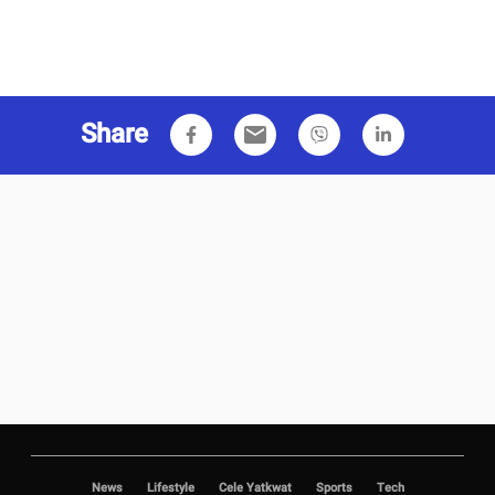
Share
email
News
Lifestyle
Cele Yatkwat
Sports
Tech