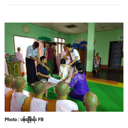
Photo : ပန်းချီစိုးမိုး FB