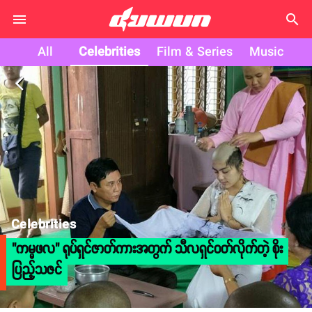
search
All
Celebrities
Film & Series
Music
arrow_back_ios
Celebrities
"ကမ္မဖလ" ရုပ်ရှင်ဇာတ်ကားအတွက် သီလရှင်ဝတ်လိုက်တဲ့ စိုး
ပြည့်သဇင်