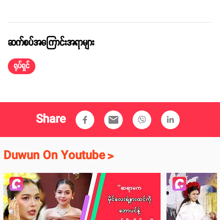
ဆက်စပ်အကြောင်းအရာများ
ရုပ်ရှင်
Share
email
Duwun On Youtube
>