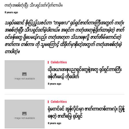
ကတုံးအစစ်တုံးပြီး သီလရှင်ဝတ်လိုက်တာပါ။
8 years ago
သရုပ်ဆောင် စိုးပြည့်သဇင်ဟာ "ကမ္မဖလ" ရုပ်ရှင်ဇာတ်ကားကြီးအတွက် ကတုံး
အစစ်တုံးပြီး သီလရှင်ဝတ်ခဲ့ပါတယ်။ အရင်က ကတုံးအတုနဲ့ရိုက်ထားခဲ့တဲ့ ဇာတ်
ဝင်ခန်းတွေ ရှိပေမယ့်လည်း ကတုံးအတုက သိသာနေလို့ ဇာတ်အိမ်ကောင်းတဲ့
ဇာတ်ကား တစ်ကား ကို သူမကြောင့် ထိခိုက်မှာစိုးတဲ့အတွက် ကတုံးအစစ်တုံးခဲ့
တာပါတဲ့။
Celebrities
ယိုးဒယားအနုပညာရှင်တွေနဲ့အတူ ရုပ်ရှင်ကားကြီး
ဖန်တီးမယ့် ကိုပေါက်
8 years ago
Celebrities
ရုံမတင်ခင် အွန်လိုင်းမှာ ဇာတ်ကားတစ်ကားလုံး ပြန့်
နေတဲ့ ဇာတိမြေ ရုပ်ရှင်
8 years ago