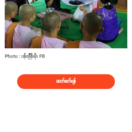
Photo : ပန်းချီစိုးမိုး FB
ဆက်ဖတ်ရန်