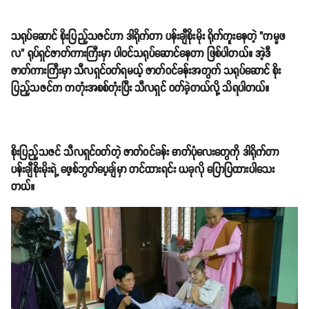
သရုပ်ဆောင် စိုးပြည့်သဇင်ဟာ ဒါရိုက်တာ ပန်းချီစိုးမိုး ရိုက်ကူးနေတဲ့ "ကမ္မဖ
လ" ရုပ်ရှင်ဇာတ်ကားကြီးမှာ ပါဝင်သရုပ်ဆောင်နေတာ ဖြစ်ပါတယ်။ အဲ့ဒီ
ဇာတ်ကားကြီးမှာ သီလရှင်ဝတ်ရမယ့် ဇာတ်ဝင်ခန်းအတွက် သရုပ်ဆောင် စိုး
ပြည့်သဇင်က ကတုံးအစစ်တုံးပြီး သီလရှင် ဝတ်ခဲ့တယ်လို့ သိရပါတယ်။
စိုးပြည့်သဇင် သီလရှင်ဝတ်တဲ့ ဇာတ်ဝင်ခန်း ဓာတ်ပုံလေးတွေကို ဒါရိုက်တာ
ပန်းချီစိုးမိုးရဲ့ ဖေ့စ်ဘွတ်ပေ့ချ်မှာ တင်ထားရင်း ယခုလို ပြောပြထားပါသေး
တယ်။