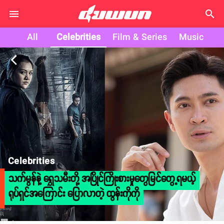
search
All
Celebrities
Film & Series
Music
arrow_back_ios
Celebrities
သက်မွန်နဲ့ ရွှေသမီးတို့ အပြိုင်ကြိုးစားမှုတွေမြင်တွေ့ရမယ့်
ရုပ်ရှင်အကြောင်း ပြောလာတဲ့ ထွန်းကိုကို