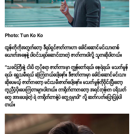
Photo: Tun Ko Ko
ထွန်းကိုကိုအတွက်တော့ ဒီရုပ်ရှင်ဇာတ်ကားဟာ ခေါင်းဆောင်မင်းသားတစ်
ယောက်အနေနဲ့ ပါဝင်သရုပ်ဆောင်ထားတဲ့ ဇာတ်ကားပါလို့ သူကဆိုပါတယ်။
‘’သခင်ကြီးနဲ့ ငါးပိ တ့ိုစရာ ဇာတ်ကားမှာ ကျွန်တော်ရယ်၊ နေရဲရယ်၊ မသက်မွန်
ရယ်၊ ရွှေသမီးရယ် ဆုံကြတယ်ပေါ့နော်။ ဒီဇာတ်ကားမှာ ခေါင်းဆောင်မင်းသား
ဆိုပေမယ့် ဇာတ်ကတော့ မင်းသမီးဇာတ်ပေါ့နော်။ မသက်မွန်ကိုဝိုင်းပြီးတော့
ကူညီပံ့ပိုးပေးကြတာများပါတယ်။ ကာရိုက်တာကတော့ အရင်တုန်းက ပရိသတ်
တွေ အားပေးခဲ့တဲ့ ရဲ ကာရိုက်တာနဲ့ပဲ တွေ့ရမှာပါ’’ လို့ ဆက်လက်ပြောပြခဲ့ပါ
တယ်။