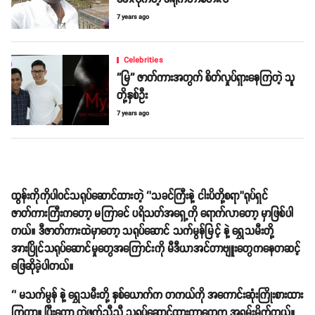
7 years ago
Celebrities
''မြ'' ဇာတ်ကားအတွက် စိတ်လှုပ်ရှားနေကြတဲ့ သူ
တို့နှစ်ဦး
7 years ago
ထွန်းကိုကိုပါဝင်သရုပ်ဆောင်ထားတဲ့ ‘’သခင်ကြီးနဲ့ ငါးပိတို့စရာ’’ရုပ်ရှင်
ဇာတ်ကားကြီးကတော့ မကြာခင် ပရိသတ်အရှေ့ကို ရောက်လာတော့ မှာဖြစ်ပါ
တယ်။ ဒီဇာတ်ကားထဲမှာတော့ သရုပ်ဆောင် သက်မွန်မြင့် နဲ့ ရွှေသမီးတို့
အားပြိုင်သရုပ်ဆောင်မှုတွေအကြောင်းကို မီဒီယာအင်တာဗျူးတွေကနေတဆင့်
ဖြေဆိုခဲ့ပါတယ်။
‘’ မသက်မွန် နဲ့ ရွှေသမီးတို့ နှစ်ယောက်က တကယ်ကို အကောင်းဆုံးကြိုးစားထား
ကြတာ။ ပြီးတော့ တွဲဖက်ညီညီ သရုပ်ဆောင်ထားတာတွေက အရမ်းမိုက်တယ်။