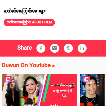
ဆက်စပ်အကြောင်းအရာများ
ဇာတ်ကားအကြောင်း ABOUT FILM
Share
email
Duwun On Youtube
>