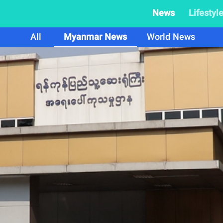
News
Lifestyl
All
Myanmar News
World News