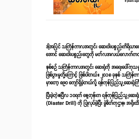
8 years ag
ဒါ့အပြင် သင်္ကြန်ကာလအတွင်း ဆေးဝါးပစ္စည်းကိရိယာတ
အောင် ဆေးဝါးပစ္စည်းတွေကို မတ်လအလယ်လောက်ကတည်း
နှစ်စဉ် သင်္ကြန်ကာလအတွင်း ဆေးရုံကို အရေးပေါ်ကုသမ
ဖြစ်ပွားမှုတို့ကြောင့် ဖြစ်ပါတယ်။ ၂၀၁၈ ခုနှစ် သင်္ကြန
မှာတော့ ၈၉၀ ကျော်ရှိခဲ့တယ်လို့ ရန်ကုန်ပြည်သူ့ဆေးရ
ပြီးခဲ့တဲ့ဧပြီလ ၁၀ရက် နေ့တုန်းက ရန်ကုန်ပြည်သူ့ဆေ
(Diaster Drill) ကို ပြုလုပ်ခဲ့ပြီး ခွဲစိတ်ကုဌာန၊ အရိုး