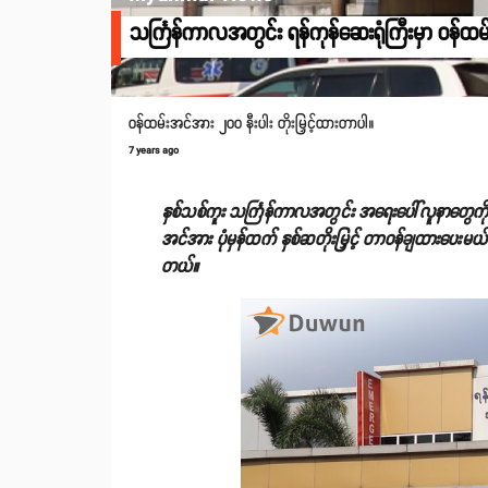
သင်္ကြန်ကာလအတွင်း ရန်ကုန်ဆေးရုံကြီးမှာ ဝန်ထမ်း
၀န်ထမ်းအင်အား ၂၀၀ နီးပါး တိုးမြှင့်ထားတာပါ။
7 years ago
နှစ်သစ်ကူး သင်္ကြန်ကာလအတွင်း အရေးပေါ်လူနာတွေကို က
အင်အား ပုံမှန်ထက် နှစ်ဆတိုးမြှင့် တာဝန်ချထားပေးမယ်လိ
တယ်။