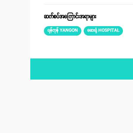
ဆက်စပ်အကြောင်းအရာများ
ရန်ကုန် YANGON
ဆေးရုံ HOSPITAL