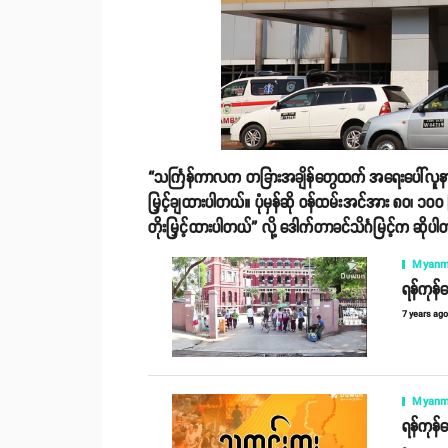
“သင်္ကြန်ကာလက တခြားအချိန်တွေထက် အရေးပေါ်လူနာတွေက 
မြှင့်ချထားပါတယ်။ ပုံမှန်ဆို ဝန်ထမ်းအင်အား ၈၀၊ 
တိုးမြှင့်ထားပါတယ်” လို့ ဒေါက်တာခင်သိင်္ဂမြင့်က ဆိုပ
Myanm
ရန်ကုန်
7 years ag
Myanm
ရန်ကုန်ဆ