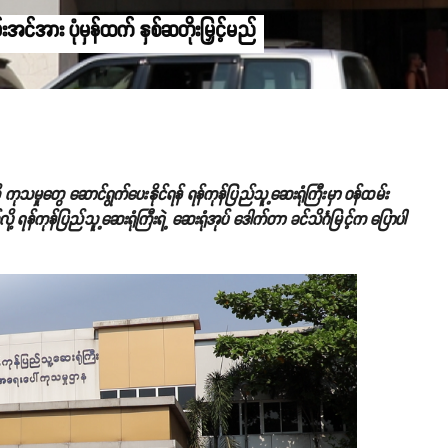
အင်အား ပုံမှန်ထက် နှစ်ဆတိုးမြှင့်မည်
ုသမှုတွေ ဆောင်ရွက်ပေးနိုင်ရန် ရန်ကုန်ပြည်သူ့ဆေးရုံကြီးမှာ ဝန်ထမ်း
ု့ ရန်ကုန်ပြည်သူ့ဆေးရုံကြီးရဲ့ ဆေးရုံအုပ် ဒေါက်တာ ခင်သိင်္ဂမြင့်က ပြောပါ