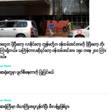
ပိုပြီးတော့ လာနိုင်တော့ ကျွန်မတို့က ဝန်ထမ်းအင်အားကို ပိုပြီးတော့ တိုး
၁၀၀ ကြားရှိတယ်။ သင်္ကြန်ကာလဆိုရင်တော့ ဝန်ထမ်းအင်အား ၁၅၀ ကနေ ၂၀၀ ကြား
ါတယ်။
ar News
ဆေးရုံတွေမှာ ပျက်စီးနေတာကို ပြုပြင်မယ်
o
ar News
ေးရုံကြီးမှာ ဝါယာကြိုးအပူလွန်ကဲပြီး မီးလန့်မှုဖြစ်ပွား