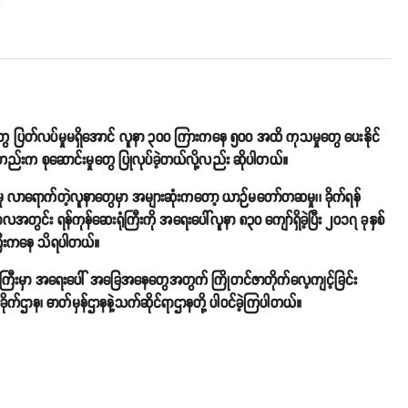
o
ွေ ပြတ်လပ်မှုမရှိအောင် လူနာ ၃၀၀ ကြားကနေ ၅၀၀ အထိ ကုသမှုတွေ ပေးနိုင်
က စုဆောင်းမှုတွေ ပြုလုပ်ခဲ့တယ်လို့လည်း ဆိုပါတယ်။
ှု လာရောက်တဲ့လူနာတွေမှာ အများဆုံးကတော့ ယာဉ်မတော်တဆမှု၊၊ ခိုက်ရန်
်ကာလအတွင်း ရန်ကုန်ဆေးရုံကြီးကို အရေးပေါ်လူနာ ၈၃၀ ကျော်ရှိခဲ့ပြီး ၂၀၁၇ ခုနှစ်
ုံကြီးကနေ သိရပါတယ်။
းရုံကြီးမှာ အရေးပေါ် အခြေအနေတွေအတွက် ကြိုတင်ဇာတိုက်လေ့ကျင့်ခြင်း
ထိခိုက်ဌာန၊ ဓာတ်မှန်ဌာနနဲ့သက်ဆိုင်ရာဌာနတို့ ပါဝင်ခဲ့ကြပါတယ်။