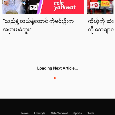
တယ်။
ပိုင်ဖြိုးသုဟာ အနုပညာအလုပ်တွေ ပြန်လည် လုပ်ကိုင်လာရင်း ရုပ်ရှင်
ဇာတ်ကားကြီးတော်တော်များများလည်း ရိုက်ကူးခဲ့ပါတယ်။ အဲ့ဒီနောက် ဘီလူးမ၊
သရဲမနှင့် မိန်းမပျို ရုပ်ရှင်ဇာတ်ကားနဲ့ ၂၀၁၇ခုနှစ်အတွက် အကောင်းဆုံး
အမျိုးသမီး ဇာတ်ဆောင်ဆုကိုလည်း ပိုင်ဖြိုးသု က ဆွတ်ခူး နိုင်ခဲ့ပါတယ်။
Photo: Paing Phyo Thu Facebook Page
ပိုင်ဖြိုးသု
က ဇွန်လအတွင်းမှာ သူ့ရဲ့ ကျန်းမာရေးကြောင့် အနုပညာအလုပ်တွေ
ခဏရပ်နားခဲ့ပါသေးတယ်။ အခုချိန်မှာတော့ ကျန်းမာရေး ပြန်လည်ကောင်းမွန်
လာပြီဖြစ်လို့ ရုပ်ရှင်ဇာတ်ကားတွေလည်း ဆက်တိုက်ရိုက်ကူးနေပြိလို့ သိရပါ
တယ်။ ကိုယ်ပိုင်ရုပ်ရှင်ထုတ်လုပ်ရေးဖြစ်တဲ့ ဗစ်တိုးရီးယားရုပ်ရှင်ထုတ်လုပ်ရေးနဲ့
လည်း ရုပ်ရှင်ဇာတ်ကားကြီးတွေ ဆက်ရိုက်ဖို့ရှိတယ်လို့ Duwun Media
အင်တာဗျူးမှာ ဖြေဆိုခဲ့ဖူးပါတယ်