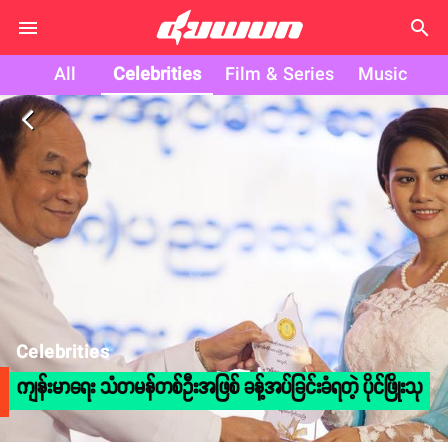
search
All
Celebrities
Film & Series
Music
arrow_back_ios
Celebrities
ကျန်းမာရေး သံတမန်တစ်ဦးအဖြစ် ခန့်အပ်ခြင်းခံရတဲ့ ပိုင်ဖြိုးသု