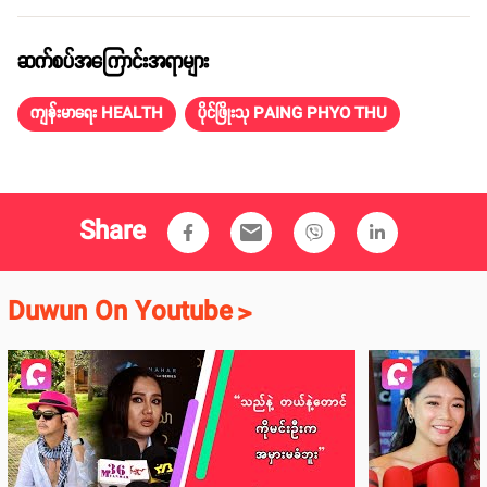
Photo: Paing Phyo Thu Facebook Page
''ဆရာဝန်အဖြစ်အသက်မမွေးမိသော်လည်း ဆေးကျောင်းတောက်လျှောက်
စာသင်ပေးခဲ့သောဆရာဆရာမများ၏ကျေးဇူးနှင့်အနုပညာသမား ဘဝမှာ
အားပေးပေးကြသောပရိတ်သတ်များ၏ကျေးဇူးကိုမှန်ကန်သောကျန်းမာရေး
အသိပညာများဖြန့်ဝေပေးခြင်းဖြင့်ဆပ်ပါမည်'' ဆို ပြီးတော့ ဇူလိုင်လ ၂၉ရက်
နေ့ မနက် ၉နာရီခွဲက သူ့ရဲ့ ဖေ့စ်ဘွတ်အကောင့်မှာလည်း ရေးတင်ခဲ့ပါသေး