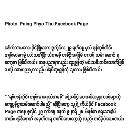
Photo: Paing Phyo Thu Facebook Page
ဒေါက်တာမလေး ပိုင်ဖြိုးသုက ဇူလိုင်လ ၂၉ ရက်နေ့ မှာပဲ ရန်ကုန်တိုင်း
ကျန်းမာရေးနဲ့ ပတ်သက်ပြီး သံတမန် တစ်ဦးအဖြစ် တာဝန် ထမ်း ဆောင် ရ
တော့မှာ ဖြစ်ပါတယ်။ အနုပညာမှာလည်း ထူးချွန်တဲ့ မင်းသမီးတစ်ယောက်ဖြစ်
သလို ဆေးပညာမှာလည်း ပါရမီထူးချွန်တဲ့ သူလေး ဖြစ်ပါတယ်။
'' "ရန်ကုန်တိုင်း ကျန်းမာရေးသံတမန်" ခန့်အပ်ပွဲ ပေးအပ်သမျှတာဝန်များကို
ကျေပွန်စွာထမ်းဆောင်ပါမည်'' ဆိုပြီးတော့ သူ့ရဲ့ ကိုယ်ပိုင် Facebook
Page ကနေ ဇူလိုင် ၂၉ ရက်နေ့ မနက် ၉ နာရီ ၂၈ မိနစ်က ရေးသားခဲ့ပါ
တယ်။ အဲ့ဒီနောက် အမှတ်တရ ဓာတ်ပုံလေးတွေကို လည်း တင်ခဲ့ပါသေးတယ်။