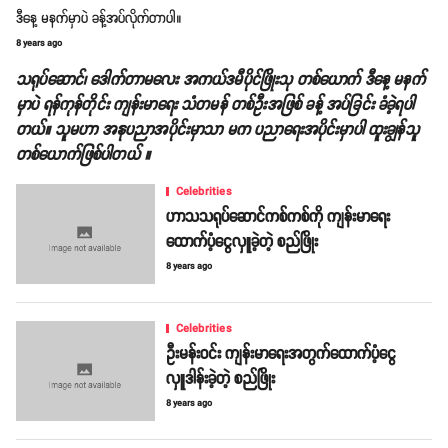
ဒီနေ့ မနက်မှာပဲ ခန့်အပ်လိုက်တာပါ။
8 years ago
သရုပ်ဆောင်၊ ဒေါက်တာမလေး အကယ်ဒမီပိုင်ဖြိုးသု တစ်ယောက် ဒီနေ့ မနက်
မှာပဲ ရန်ကုန်တိုင်း ကျန်းမာရေး သံတမန် တစ်ဦးအဖြစ် ခန့် အပ်ခြင်း ခံခဲ့ရပါ
တယ်။ သူမဟာ အနုပညာအပိုင်းမှာသာ မက ပညာရေးအပိုင်းမှာပါ ထူးချွန်သူ
တစ်ယောက်ဖြစ်ပါတယ် ။
Celebrities
ဟာသသရုပ်ဆောင်ကစ်ကစ်ကို ကျန်းမာရေး
ထောက်ပံ့ငွေလှူခဲ့တဲ့ စည်ဖြိုး
8 years ago
Celebrities
ဦးမန်းဝင်း ကျန်းမာရေးအတွက်ထောက်ပံ့ငွေ
လှူဒါန်းခဲ့တဲ့ စည်ဖြိုး
8 years ago