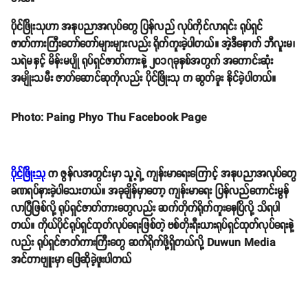
Photo: Paing Phyo Thu Facebook Page
ပိုင်ဖြိုးသု ခွဲစိတ်ကုသမှု အောင်မြင်
ပိုင်ဖြိုးသု ဟာ ဆေးတက္ကသိုလ်ကျောင်းသူ ဘဝကတည်းက အနုပညာလောက
ထဲကို စတင်ဝင်ရောက်လာပြီး ဗီဒီယိုဇာတ်ကားတွေ ရိုက်ကူးခဲ့ ပါသေးတယ်။ အဲ့ဒီ
နောက် ပညာရေးကို ဦးစားပေးခဲ့လို့ ပရိသတ်တွေနဲ့ ခဏတာ အဆက် အသွယ်
ပြတ်နေခဲ့တာပါ။ ကျောင်းပြီးသွား အချိန်မှာ အနုပညာ ပျိုးခင်းရဲ့ စင်တင်
မင်းသမီးတစ်ဦးအဖြစ် သရုပ်ဆောင်အလုပ်ကို ပြန်လည် ဆောင်ရွက်လာခဲ့တာ
ဖြစ်ပါတယ်။