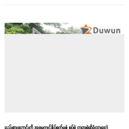
ရည်းစားဟောင်းကို အဓမ္မကျင့်နှိပ်စက်မှုနဲ့ စွပ်စွဲ တရားစွဲဆိုခံထားရတဲ့