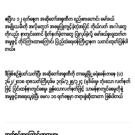
ဧပြီလ ၁၂ ရက်နေ့က အဆိုတော်အစ္စဏီက ရည်းစားဟောင်း မော်ဒယ်
အမျိုးသမီးကို အလိုမတူဘဲ အဓမ္မပြုကျင့်ခဲ့တဲ့အပြင် ကိုယ်လက် အဂါၤတွေ
ကိုလည်း နာကျင်အောင် ရိုက်နှက်ခဲ့တာတွေ ပြုလုပ်ခဲ့လို့ မော်ဒယ်စူးရှထက်က
အမှုဖွင့် တိုင်ကြားထားကြောင်း ပြည်ထဲရေးဝန်ကြီးဌာနက သတင်းထုတ်ပြန်ပါ
တယ်။
ဒီဖြစ်စဉ်နဲ့ပတ်သက်ပြီး အဆိုတော်အစ္စဏီကို တာမွေမြို့မရဲစခန်းကနေ (ပ)
၃၆၂/၂၀၁၈ ရာဇသတ်ကြီးပုဒ်မ ၃၇၆/၃၂၅/၃၂၄ (မုဒိမ်းမှု၊ တုံးသော လက်နက်
ဖြင့် ပြင်းထန်နာကျင်စေမှု၊ ချွန်သောလက်နက်ဖြင့် သာမန်နာကျင်စေမှုတိုနဲ့
အမှုဖွင့်အရေးယူခဲ့ပြီး မေလ ၁၀ ရက်နေ့မှာ တရားစွဲဆိုထားတာ ဖြစ်ပါတယ်