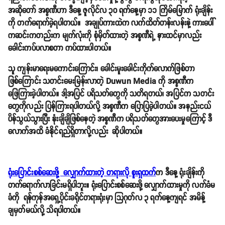
အဆိုတော် အစ္စဏီဟာ ဒီနေ့ ဇူလိုင်လ ၃၀ ရက်နေ့မှာ ၁၁ ကြိမ်မြောက် ရုံးချိန်း
ကို တက်ရောက်ခဲ့ရပါတယ်။ အချုပ်ကားထဲက လက်ထိတ်တန်းလန်းနဲ့ ကားပေါ်
ကဆင်းကတည်းက မျက်လုံးကို စုံမှိတ်ထားတဲ့ အစ္စဏီရဲ့ နားထင်မှာလည်း
ခေါင်းကပ်ပလာစတာ ကပ်ထားပါတယ်။
သူ ကျန်းမာရေးမကောင်းကြောင်း၊ ခေါင်းမူးခေါင်းကိုက်လောက်ဖြစ်တာ
ဖြစ်ကြောင်း သတင်းမေးမြန်းလာတဲ့ Duwun Media ကို အစ္စဏီက
ဖြေကြားခဲ့ပါတယ်။ ဒါ့အပြင် ပရိသတ်တွေကို သတိရတယ်၊ အပြင်က သတင်း
တွေကိုလည်း ပြန်ကြားရပါတယ်လို့ အစ္စဏီက ပြောပြခဲ့ပါတယ်။ အနည်းငယ်
ပိန်သွယ်သွားပြီး နုံးချိချိဖြစ်နေတဲ့ အစ္စဏီက ပရိသတ်တွေအားပေးမှုကြောင့် ဒီ
လောက်အထိ ခံနိုင်ရည်ရှိတာလို့လည်း ဆိုပါတယ်။
ရုံးပြောင်းစစ်ဆေးဖို့ လျှောက်ထားတဲ့ တရားလို စူးရှထက်
က ဒီနေ့ ရုံးချိန်းကို
တက်ရောက်လာခြင်းမရှိပါဘူး။ ရုံးပြောင်းစစ်ဆေးဖို့ လျှောက်ထားမှုကို လက်ခံမ
ခံကို ရန်ကုန်အရှေ့ပိုင်းခရိုင်တရားရုံးမှာ သြဂုတ်လ ၃ ရက်နေ့ကျရင် အမိန့်
ချမှတ်မယ်လို့ သိရပါတယ်။