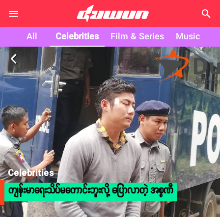
search
All
Celebrities
Film & Series
Music
arrow_back_ios
Celebrities
ကျန်းမာရေးသိပ်မကောင်းဘူးလို့ ပြောလာတဲ့ အစ္စဏီ