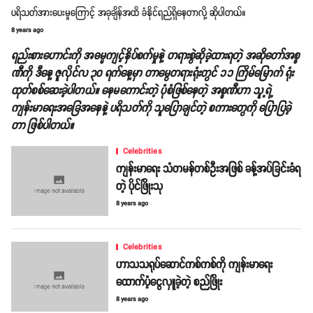
ပရိသတ်အားပေးမှုကြောင့် အခုချိန်အထိ ခံနိုင်ရည်ရှိနေတာလို့ ဆိုပါတယ်။
8 years ago
ရည်းစားဟောင်းကို အဓမ္မကျင့်နှိပ်စက်မှုနဲ့ တရားစွဲဆိုခဲ့ထားရတဲ့ အဆိုတော်အစ္စ
ဏီကို ဒီနေ့ ဇူလိုင်လ ၃၀ ရက်နေ့မှာ တာမွေတရားရုံးတွင် ၁၁ ကြိမ်မြောက် ရုံး
ထုတ်စစ်ဆေးခဲ့ပါတယ်။ နေမကောင်းတဲ့ ပုံစံဖြစ်နေတဲ့ အစ္စဏီဟာ သူ့ရဲ့
ကျန်းမာရေးအခြေအနေနဲ့ ပရိသတ်ကို သူပြောချင်တဲ့ စကားတွေကို ပြောပြခဲ့
တာ ဖြစ်ပါတယ်။
Celebrities
ကျန်းမာရေး သံတမန်တစ်ဦးအဖြစ် ခန့်အပ်ခြင်းခံရ
တဲ့ ပိုင်ဖြိုးသု
8 years ago
Celebrities
ဟာသသရုပ်ဆောင်ကစ်ကစ်ကို ကျန်းမာရေး
ထောက်ပံ့ငွေလှူခဲ့တဲ့ စည်ဖြိုး
8 years ago