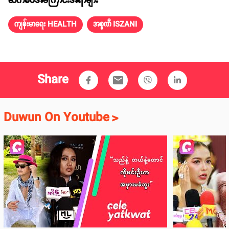
ဆက်စပ်အကြောင်းအရာများ
ကျန်းမာရေး HEALTH
အစ္စဏီ ISZANI
Share
email
Duwun On Youtube
>