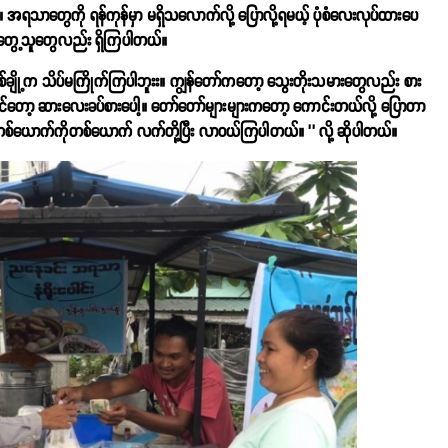
သာတွေကို ရန်ကုန်မှာ မရှိသလောက်လို့ ပြောလို့ရမယ့် ပုံစံလေးလုပ်ထားပေ
်းမတွေ့သူတွေလည်း ရှိကြပါတယ်။
ျို့က သိပ်မကြိုက်ကြပါဘူးး။ ကျွန်တော်ကတော့ သွေးတိုးသမားတွေလည်း စား
်ရင်တော့ ဆားလေးခပ်စားပေါ့။ တော်တော်များများကတော့ ကောင်းတယ်လို့ ပြောတာ
 တစ်ယောက်ကိုတစ်ယောက် လက်တို့ပြီး လာဝယ်ကြပါတယ်။ ’’ လို့ ဆိုပါတယ်။