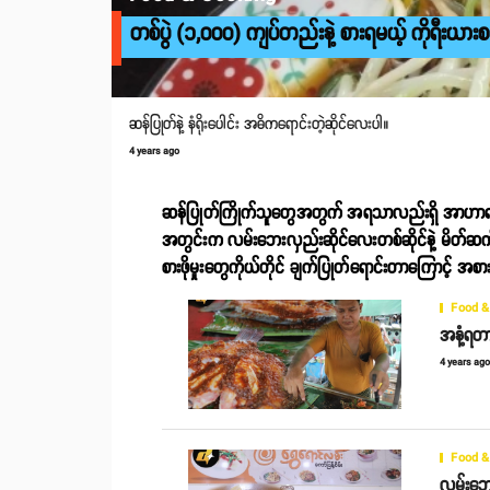
တစ်ပွဲ (၁,၀၀၀) ကျပ်တည်းနဲ့ စားရမယ့် ကိုရီးယားစ
ဆန်ပြုတ်နဲ့ နံရိုးပေါင်း အဓိကရောင်းတဲ့ဆိုင်လေးပါ။
4 years ago
ဆန်ပြုတ်ကြိုက်သူတွေအတွက် အရသာလည်းရှိ အာဟာရနဲ့လည
အတွင်းက လမ်းဘေးလှည်းဆိုင်လေးတစ်ဆိုင်နဲ့ မိတ်ဆက်
စားဖိုမှုးတွေကိုယ်တိုင် ချက်ပြုတ်ရောင်းတာကြောင့
Food &
အနံ့ရတာ
4 years ag
Food &
လမ်းဘေး