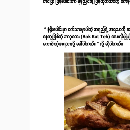
ကင်ပြီး ပြန်ပေါင်းကာ မုန်ညင်းနဲ့ ပြန်ထုတ်ထားတဲ့ ဝက
“ နံရိုးပေါင်းမှာ ဝက်သားမှာပါတဲ့ အရည်ရဲ့ အရသာကို 
နေကျဖြစ်တဲ့ ဘာဂုတေး (Bak Kut Teh) လေးလိုမျိုးဖ
ကောင်းတဲ့အရသာလို့ ခေါ်ပါတယ်။ ’’ လို့ ဆိုပါတယ်။