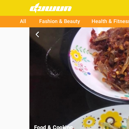
All
Fashion & Beauty
Health & Fitnes
arrow_back_ios
Food & Cooking