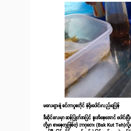
မလေးရှားနဲ့ စင်ကာပူစတိုင် နံရိုးပေါင်းလည်းရပြန်
ဒီဆိုင်လေးမှာ ဆန်ပြုတ်အပြင် နူးအိနေအောင် ပေါင်းပြီး ခ
တို့မှာ စားနေကျဖြစ်တဲ့ ဘာဂုတေး (Bak Kut Teh)လို့ခ