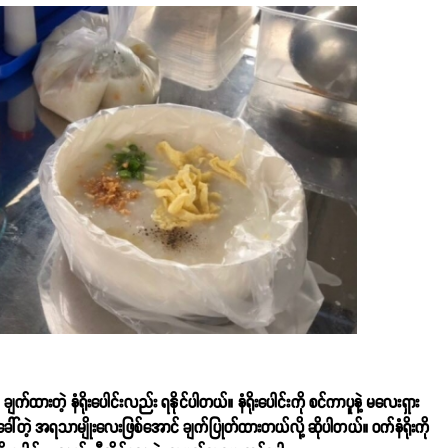
ျက်ထားတဲ့ နံရိုးပေါင်းလည်း ရနိုင်ပါတယ်။ နံရိုးပေါင်းကို စင်ကာပူနဲ့ မလေးရှား
ေါ်တဲ့ အရသာမျိုးလေးဖြစ်အောင် ချက်ပြုတ်ထားတယ်လို့ ဆိုပါတယ်။ ဝက်နံရိုးကို