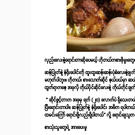
လှည်းလေးနဲ့ရောင်းတာဆိုပေမယ့် ဟိုတယ်ကစားဖိုမှုးတွ
ဆန်ပြုတ်နဲ့ နံရိုးပေါင်းကို ထူးထူးဆန်းဆန်းပုံစံလေးန
မဟုတ်ပါဘူး။ ဟိုတယ်၊ စားသောက်ဆိုင် နယ်ပယ်မှာ ဆယ်န
ထွက်ရာကနေ အခုလို ကိုယ်ပိုင်ဆိုင်လေးနဲ့ ကိုယ်တိုင်
“ ဆိုင်ဖွင့်တာက အခုမှ ရက် (၂၀) လောက်ပဲ ရှိသေးတယ်
ပြီးရောင်းတာပါ။ ဆန်ပြုတ်နဲ့ နံရိုးပေါင်း အဓိက ရပါတယ်။န
ထမင်းကြော် ရောင်းဖို့လည်းရှိပါတယ်” လို့ ရောင်းချသူ
စားသုံးသူတွေရဲ့ အားပေးမှု