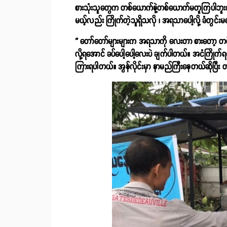
စားသုံးသူ
တွေက တစ်ယောက်နဲ့တစ်ယောက်မတူကြပါဘူး။ အရ
မယ့်လည်း ကြိုက်တဲ့သူရှိသလို ၊ အရသာပေါ့လို့ ခံတွင
“ တော်တော်များများက အရသာကို လေးတာ စားတော့ တစ်ခ
လို့ရအောင် ခပ်ပေါ့ပေါ့လေးပဲ ချက်ပါတယ်။ အငံကြိုက
ကြားရပါတယ်။ အွန်လိုင်းမှာ နာမည်ကြီးနေတယ်ဆိုပြီး