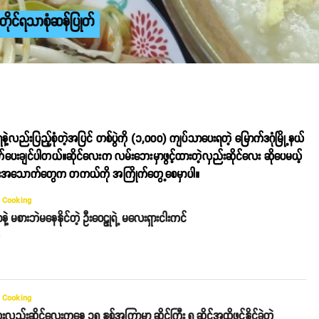
တိုင်ရသာစုံဆန်ပြုတ်
်းပြည့်စုံတဲ့အပြင် တစ်ပွဲကို (၁,၀၀၀) ကျပ်သာပေးရတဲ့ မြောက်ဒဂုံမြို့နယ်
ပေးချင်ပါတယ်။ဆိုင်လေးက လမ်းဘေးမှာဖွင့်ထားတဲ့လှည်းဆိုင်လေး ဆိုပေမယ့်
် အစားအသောက်တွေက တကယ်ကို အကြိုက်တွေ့စေမှာပါ။
 Cooking
နဲ့ မစားဘဲမနေနိုင်တဲ့ ဦးဝေဠုရဲ့ မလေးရှားငါးကင်
o
 Cooking
လှည်းဆိုင်လေးကနေ ၁၅ နှစ်အကြာမှာ ဆိုင်ကြီး ၅ ဆိုင်အထိဖွင့်နိုင်ခဲ့တဲ့