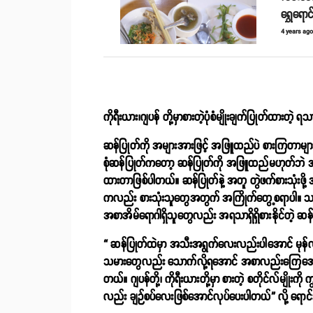
ရွှေရောင
4 years ag
ကိုရီးယား၊ဂျပန် တို့မှာစားတဲ့ပုံစံမျိုးချက်ပြုတ်ထားတဲ့ ရ
ဆန်ပြုတ်ကို အများအားဖြင့် အဖြူထည်ပဲ စားကြတာများတ
စုံဆန်ပြုတ်ကတော့ ဆန်ပြုတ်ကို အဖြူထည်မဟုတ်ဘဲ အ
ထားတာဖြစ်ပါတယ်။ ဆန်ပြုတ်နဲ့ အတူ တွဲဖက်စားသုံးဖို
ကလည်း စားသုံးသူတွေအတွက် အကြိုက်တွေ့စရာပါ။ သာ
အစာအိမ်ရောဂါရှိသူတွေလည်း အရသာရှိရှိစားနိုင်တဲ့ ဆန်ပ
“ ဆန်ပြုတ်ထဲမှာ အသီးအရွက်လေးလည်းပါအောင် မုန်
သမားတွေလည်း သောက်လို့ရအောင် အစာလည်းကြေအောင် 
တယ်။ ဂျပန်တို့၊ ကိုရီးယားတို့မှာ စားတဲ့ စတိုင်လ်မျိုးကိ
လည်း ချဉ်စပ်လေးဖြစ်အောင်လုပ်ပေးပါတယ်” လို့ ရော