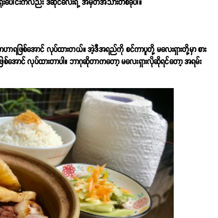
်နံရိုးပေါင်းကလည်း ဒီဆိုင်လေးရဲ့ အမှတ်အသားတစ်ခုပါ။
အာဟာရဖြစ်အောင် လုပ်ထားတယ်။ အဲ့ဒီအရည်ကို စင်ကာပူတို့ မလေးရှားတို့မှာ စား
ြစ်အောင် လုပ်ထားတာပါ။ ဘာဂုဆိုတာကတော့ မလေးရှားလိုဆိုရင်တော့ အရမ်း