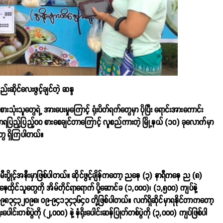
ည်းဆိုင်လေးဖွင့်ချင်တဲ့ ဆန္ဒ
ံးသူတွေရဲ့ အားပေးမှုကြောင့် ရုံးပိတ်ရက်တွေမှာ ပိုပြီး ရောင်းအားကောင်း
ဟာရပြည့်ပြည့်ဝဝ စားစေချင်တာကြောင့် လူစည်ကားတဲ့ မြို့နယ်‌ (၁၀) ခုလောက်မှာ
ဒတွေ ရှိကြပါတယ်။
 မီးပွိုင့်အနီးမှာဖြစ်ပါတယ်။ ဆိုင်ဖွင့်ချိန်ကတော့ ညနေ (၃) နာရီကနေ ည (၈)
်းနေထိုင်သူတွေကို အိမ်တိုင်ရာရောက် ပို့ဆောင်ခ (၁,၀၀၀)၊ (၁,၅၀၀) ကျပ်နဲ့
် ၀၉-၉၈၃၄၃၂၀၉၈၊ ၀၉-၉၄၁၃၄၃၆၄၀ တို့ဖြစ်ပါတယ်။ လက်ရှိဆိုင်မှာရနိုင်တာကတော့
ပေါင်းတစ်ပွဲကို (၂,၀၀၀) နဲ့ နံရိုးပေါင်းဆန်ပြုတ်တစ်ပွဲကို (၃,၀၀၀) ကျပ်ဖြစ်ပါ