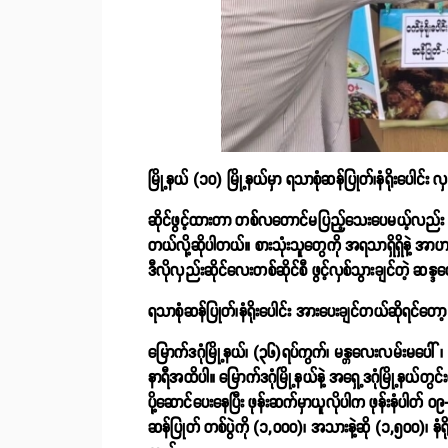
မြို့နယ် (၁၀) မြို့နယ်မှာ ရသာစုံဆန်ပြုတ်၊နံရိုးပေါင်း လှ
ဆိုင်ဖွင့်ထားတာ တစ်လတောင်မပြည့်သေးပေမယ့်လည်း စားသု
တယ်လို့ဆိုပါတယ်။ စားသုံးသူတွေကို အရသာရှိရှိနဲ့ အာ
ဒီလိုလှည်းဆိုင်လေးတစ်ဆိုင်စီ ဖွင့်လှစ်သွားချင်တဲ့ ဆန္
ရသာစုံဆန်ပြုတ်၊နံရိုးပေါင်း အားပေးချင်တယ်ဆိုရင်တော့
မြောက်ဒဂုံမြို့နယ်၊ (၃၆)ရပ်ကွက်၊ မန္တလေးလမ်းမပေါ် ၊
နာရီအထိပါ။ မြောက်ဒဂုံမြို့နယ်နဲ့ အရှေ့ဒဂုံမြို့နယ်တွင
ပို့ဆောင်ပေးနေပြီး ဖုန်းဆက်မှာယူလိုပါက ဖုန်းနံပါတ
ဆန်ပြုတ် တစ်ပွဲကို (၁,၀၀၀)၊ အသားနဲ့ဆို (၁,၅၀၀)၊ နံရိုး