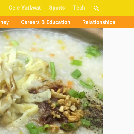
e
Cele Yatkwat
Sports
Tech
ney
Careers & Education
Relationships