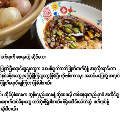
ေလက်ရာကို စားရမယ့် ဆိုင်လေး
ဲ့ချက်ပြုတ်ပြီးရောင်းချသူတွေက သာမန်ချက်တတ်ပြုတ်တက်ရုံနဲ့ အခုလိုရောင်းတာ
ှစ်ခန့်အတွေ့အကြုံရှိကြသူတွေဖြစ်ပြီး ကိုဗစ်ကာလမှာ အဆင်မပြေလို့ အလုပ်
ချက်ပြုတ်ရောင်းချကြတာဖြစ်ပါတယ်။
။ ဆိုင်ပုံစံလေးက တွန်းလှည်းလေးနဲ့ ဆိုပေမယ့် တစ်နေရာတည်းမှာပဲ အထိုင်ချ
ောက်ထပ်မီနူးတွေ ထပ်တိုးဖို့ရှိပါတယ်။ နံရိုးပေါင်းခေါက်ဆွဲ၊ ဖက်ထုပ်နဲ့
က ဆိုပါတယ်။