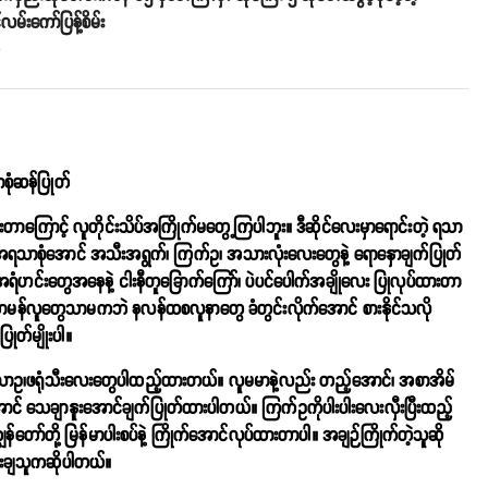
်လမ်းကော်ပြန့်စိမ်း
o
သာစုံဆန်ပြုတ်
ာကြောင့် လူတိုင်းသိပ်အကြိုက်မတွေ့ကြပါဘူး။ ဒီဆိုင်လေးမှာရောင်းတဲ့ ရသာ
ရသာစုံအောင် အသီးအရွက်၊ ကြက်ဥ၊ အသားလုံးလေးတွေနဲ့ ရောနှောချက်ပြုတ်
့ အရံဟင်းတွေအနေနဲ့ ငါးနီတူခြောက်ကြော်၊ ပဲပင်ပေါက်အချိုလေး ပြုလုပ်ထားတာ
မန်လူတွေသာမကဘဲ နလန်ထစလူနာတွေ ခံတွင်းလိုက်အောင် စားနိုင်သလို
ြုတ်မျိုးပါ။
လာဥ၊ဖရုံသီးလေးတွေပါထည့်ထားတယ်။ လူမမာနဲ့လည်း တည့်အောင်၊ အစာအိမ်
သေချာနူးအောင်ချက်ပြုတ်ထားပါတယ်။ ကြက်ဥကိုပါးပါးလေးလှီးပြီးထည့်
ု ကျွန်တော်တို့ မြန်မာပါးစပ်နဲ့ ကြိုက်အောင်လုပ်ထားတာပါ။ အချဉ်ကြိုက်တဲ့သူဆို
င်းချသူကဆိုပါတယ်။