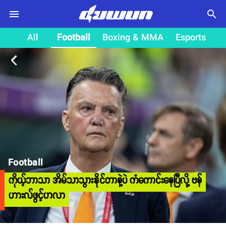
search
All
Football
Boxing & MMA
Esports
arrow_back_ios
Football
ကိုယ့်ဘာသာ အိမ်သာသွားနိုင်တာနဲ့ပဲ ကံကောင်းနေပြီလို့ ဗန်
ဟားလ်ဖွင့်ဟလာ