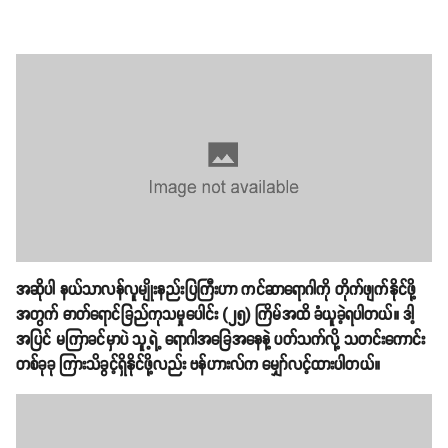
အဆိုပါ နယ်သာလန်လူမျိုးနည်းပြကြီးဟာ ကင်ဆာရောဂါကို တိုက်ဖျက်နိုင်ဖို့
အတွက် ဓာတ်ရောင်ခြည်ကုသမှုပေါင်း (၂၅) ကြိမ်အထိ ခံယူခဲ့ရပါတယ်။ ဒါ့
အပြင် မကြာခင်မှာပဲ သူ့ရဲ့ ရောဂါအခြေအနေနဲ့ ပတ်သက်လို့ သတင်းကောင်း
တစ်ခုခု ကြားသိခွင့်ရှိနိုင်ဖို့လည်း ဗန်ဟားလ်က မျှော်လင့်ထားပါတယ်။