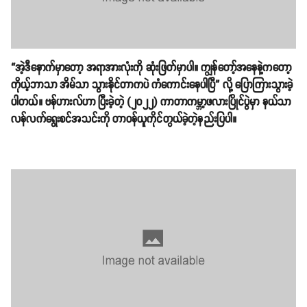
“အဲ့ဒီနောက်မှာတော့ အရာအားလုံးကို ဆုံးဖြတ်မှာပါ။ ကျွန်တော့်အနေနဲ့ကတော့
ကိုယ့်ဘာသာ အိမ်သာ သွားနိုင်တာကပဲ ကံကောင်းနေပါပြီ” လို့ ပြောကြားသွားခဲ့
ပါတယ်။ ဗန်ဟားလ်ဟာ ပြီးခဲ့တဲ့ (၂၀၂၂) ကာတာကမ္ဘာ့ဖလားပြိုင်ပွဲမှာ နယ်သာ
လန်လက်ရွေးစင်အသင်းကို တာဝန်ယူကိုင်တွယ်ခဲ့တဲ့နည်းပြပါ။