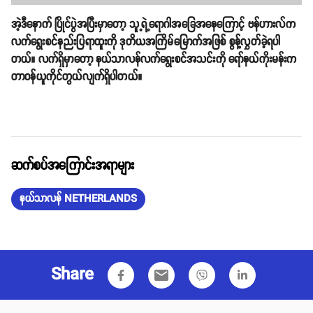
အဲ့ဒီနောက် ပြိုင်ပွဲအပြီးမှာတော့ သူ့ရဲ့ရောဂါအခြေအနေကြောင့် ဗန်ဟားလ်က
လက်ရွေးစင်နည်းပြရာထူးကို ဒုတိယအကြိမ်မြောက်အဖြစ် စွန့်လွှတ်ခဲ့ရပါ
တယ်။ လက်ရှိမှာတော့ နယ်သာလန်လက်ရွေးစင်အသင်းကို ရော်နယ်ကိုးမန်းက
တာဝန်ယူကိုင်တွယ်လျက်ရှိပါတယ်။
ဆက်စပ်အကြောင်းအရာများ
နယ်သာလန် NETHERLANDS
Share
email