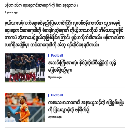
ဗန်ဟားလ်က ဝှေးစေ့ကင်ဆာရောဂါကို ခံစားနေရတာပါ။
3 years ago
နယ်သာလန်လက်ရွေးစင်နည်းပြဟောင်းကြီး လူးဝစ်ဗန်ဟားလ်က သူ့အနေနဲ့
ဝှေးစေ့ကင်ဆာရောဂါကို ခံစားခဲ့ရတဲ့နောက် ကိုယ့်ဘာသာကိုယ် အိမ်သာသွားနိုင်
တာကပဲ အံ့အားသင့်ဖွယ်ရာဖြစ်နိုင်ကြောင်း ဖွင့်ဟလိုက်ပါတယ်။ ဗန်ဟားလ်ဟာ
လက်ရှိအချိန်မှာ ကင်ဆာရောဂါကို အံတု ရင်ဆိုင်နေရပါတယ်။
Football
အသင်းကြီးအားလုံး နိုင်ပွဲကိုယ်စီရရှိခဲ့တဲ့ ယူရို
ခြေစစ်ပွဲစဉ်များ
3 years ago
Football
ကစားသမားဘဝကပါ အနားယူသင့်တဲ့ ခြေစွမ်းမျိုး
ကို ပြသသွားခဲ့တဲ့ ဗန်ဒိုက်ချ်
3 years ago