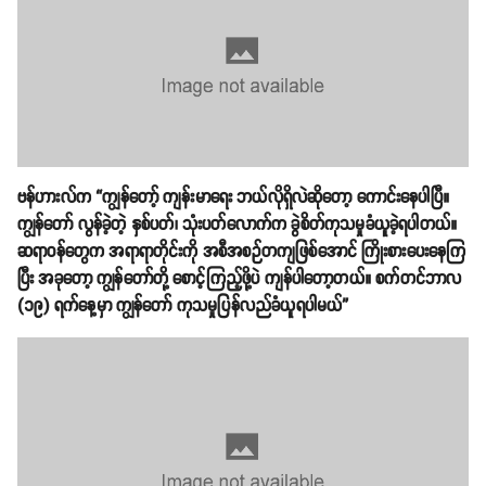
ဗန်ဟားလ်က “ကျွန်တော့် ကျန်းမာရေး ဘယ်လိုရှိလဲဆိုတော့ ကောင်းနေပါပြီ။
ကျွန်တော် လွန်ခဲ့တဲ့ နှစ်ပတ်၊ သုံးပတ်လောက်က ခွဲစိတ်ကုသမှုခံယူခဲ့ရပါတယ်။
ဆရာဝန်တွေက အရာရာတိုင်းကို အစီအစဉ်တကျဖြစ်အောင် ကြိုးစားပေးနေကြ
ပြီး အခုတော့ ကျွန်တော်တို့ စောင့်ကြည့်ဖို့ပဲ ကျန်ပါတော့တယ်။ စက်တင်ဘာလ
(၁၉) ရက်နေ့မှာ ကျွန်တော် ကုသမှုပြန်လည်ခံယူရပါမယ်”