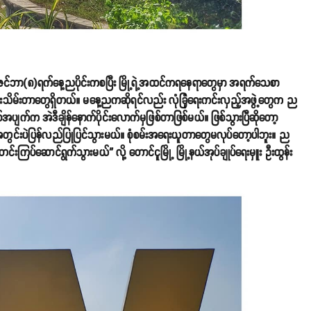
က် ဒီဇင်ဘာ(၈)ရက်နေ့ညပိုင်းကစပြီး မြို့ရဲ့အထင်ကရနေရာတွေမှာ အရက်သေစာ
ိန်းသိမ်းတာတွေရှိတယ်။ မနေ့ညကဆိုရင်လည်း လုံခြုံရေးကင်းလှည့်အဖွဲ့တွေက ည
ပျက်က အဲဒီချိန်နောက်ပိုင်းလောက်မှဖြစ်တာဖြစ်မယ်။ ဖြစ်သွားပြီဆိုတော့
ရက်အတွင်းပဲပြန်လည်ပြုပြင်သွားမယ်။ စုံစမ်းအရေးယူတာတွေမလုပ်တော့ပါဘူး။ ည
း တင်းကြပ်ဆောင်ရွက်သွားမယ်” လို့ တောင်ငူမြို့ မြို့နယ်အုပ်ချုပ်ရေးမှူး ဦးထွန်း