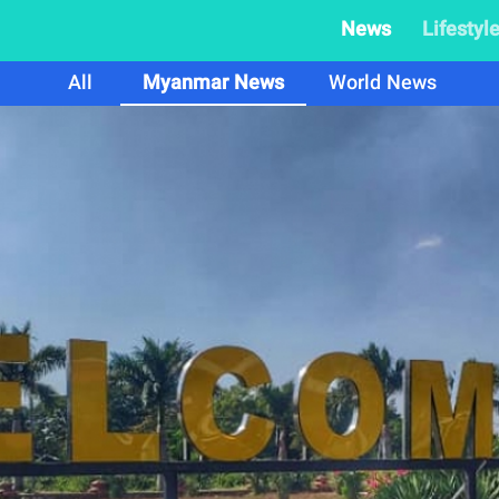
News
Lifestyl
All
Myanmar News
World News