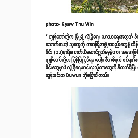
photo- Kyaw Thu Win
“ ကျွန်တော်တို့က မြို့ရဲ့ လုံခြုံရေး၊ သာယာရေးအတွ
သောက်စားတဲ့ သူတွေကို တာဝန်ရှိအဖွဲ့အစည်းတွေနဲ့ ထ
ပိုင်း (၁၁)နာရီလောက်ထိဆောင်ရွက်နေခဲ့တာ။ အခုအဖြစ်အ
ကျွန်တော်တို့က ပြန်ပြုပြင်ရမှာပေါ့။ ဒီတစ်ရက် နှစ်
ပိုင်းတွေမှာပဲ လုံခြုံရေးကင်းလှည့်တာတွေကို ဒီထက်ပိုပြီ
ထွန်းဝင်းက Duwun ကိုပြောပါတယ်။