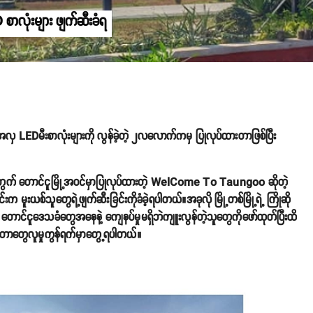
 စာလုံးများ ဖျက်ဆီးခံရ
EDမီးစာလုံးများကို လွန်ခဲ့တဲ့ ၂လလောက်ကမှ ပြုလုပ်ထားတာဖြစ်ပြီး
။
အတွက် တောင်ငူမြို့အဝင်မှာပြုလုပ်ထားတဲ့ WelCome To Taungoo ဆိုတဲ့
ူးယစ်သူတွေရဲ့ဖျက်ဆီးခြင်းကိုခံခဲ့ရပါတယ်။အခုလို မြို့တစ်မြို့ရဲ့ ကြိုဆို
 တောင်ငူဒေသခံတွေအနေနဲ့ ကျေနပ်မှုမရှိဘဲကျူးလွန်တဲ့သူတွေကိုဖော်ထုတ်ပြီးထိ
တာတွေလူမှုကွန်ရက်မှာတွေ့ရပါတယ်။