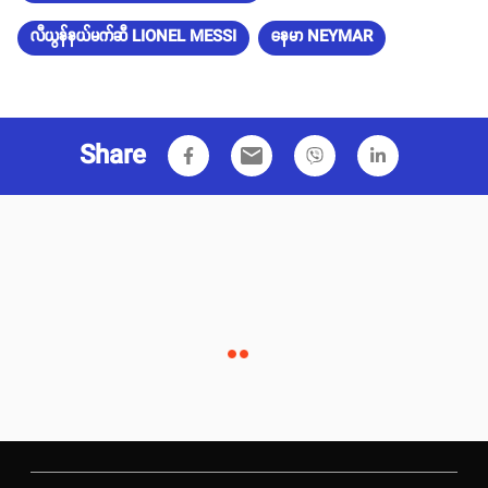
လီယွန်နယ်မက်ဆီ LIONEL MESSI
နေမာ NEYMAR
Share
email