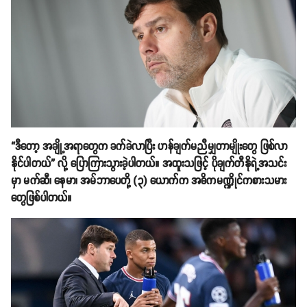
“ဒီတော့ အချို့အရာတွေက ခက်ခဲလာပြီး ဟန်ချက်မညီမျှတာမျိုးတွေ ဖြစ်လာ
နိုင်ပါတယ်” လို့ ပြောကြားသွားခဲ့ပါတယ်။ အထူးသဖြင့် ပိုချက်တီနိုရဲ့အသင်း
မှာ မက်ဆီ၊ နေမာ၊ အမ်ဘာပေတို့ (၃) ယောက်က အဓိကမဏ္ဍိုင်ကစားသမား
တွေဖြစ်ပါတယ်။