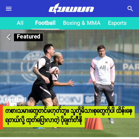
search
All
Football
Boxing & MMA
Esports
Featured
arrow_back_ios
Football
ကစားသမားတွေတင်မဟုတ်ဘူး၊ သူတို့မိသားစုတွေကိုပါ ထိန်းနေ
ရတယ်လို့ ထုတ်ပြောလာတဲ့ ပိုချက်တီနို