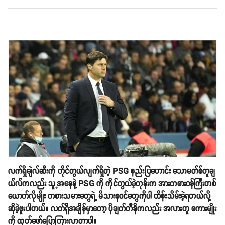
လက်ရှိချဲလ်ဆီးကို ကိုင်တွယ်လျက်ရှိတဲ့ PSG နည်းပြဟောင်း သောမတ်စ်တူချ
ယ်လ်ကလည်း သူ့အနေနဲ့ PSG ကို ကိုင်တွယ်ခဲ့တုန်းက အားကစားဝန်ကြီးတစ်
ယောက်လိုမျိုး ကစားသမားတွေရဲ့ မိသားစုဝင်တွေကိုပါ ထိန်းသိမ်းခဲ့ရတယ်လို့
ဆိုခဲ့ဖူးပါတယ်။ လက်ရှိအချိန်မှာတော့ ပိုချက်တီနိုကလည်း အလားတူ စကားမျိုး
ကို ထုတ်ဖော်ပြောကြားလာတာပါ။