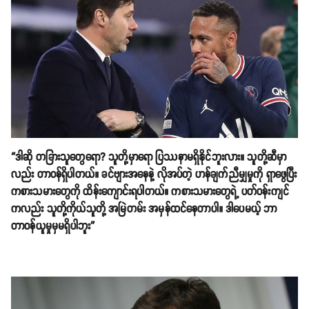
“ဒါဆို တခြားသူတွေရော? သူတို့မှာရော ပြဿနာမရှိနိုင်ဘူးလား။ သူတို့ဆီမှာ
လည်း တာဝန်ရှိပါတယ်။ ခင်ဗျားအနေနဲ့ လိုအပ်တဲ့ ဟန်ချက်ညီမျှမှုကို ရှာဖွေပြီး
ကစားသမားတွေကို ထိန်းကျောင်းရပါတယ်။ ကစားသမားတွေရဲ့ ပတ်ဝန်းကျင်
ကလည်း သူတို့ကိုယ်သူတို့ အမြဲတမ်း အမှန်ထင်နေတာပါ။ ဒါပေမယ့် ဘာ
တာဝန်ယူမှုမှမရှိပါဘူး”