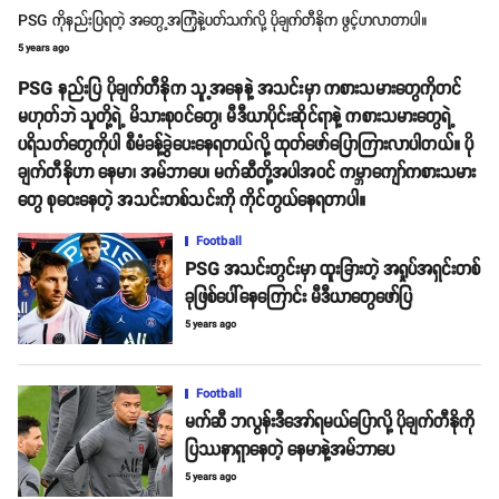
PSG ကိုနည်းပြရတဲ့ အတွေ့အကြုံနဲ့ပတ်သက်လို့ ပိုချက်တီနိုက ဖွင့်ဟလာတာပါ။
5 years ago
PSG နည်းပြ ပိုချက်တီနိုက သူ့အနေနဲ့ အသင်းမှာ ကစားသမားတွေကိုတင်
မဟုတ်ဘဲ သူတို့ရဲ့ မိသားစုဝင်တွေ၊ မီဒီယာပိုင်းဆိုင်ရာနဲ့ ကစားသမားတွေရဲ့
ပရိသတ်တွေကိုပါ စီမံခန့်ခွဲပေးနေရတယ်လို့ ထုတ်ဖော်ပြောကြားလာပါတယ်။ ပို
ချက်တီနိုဟာ နေမာ၊ အမ်ဘာပေ၊ မက်ဆီတို့အပါအဝင် ကမ္ဘာကျော်ကစားသမား
တွေ စုဝေးနေတဲ့ အသင်းတစ်သင်းကို ကိုင်တွယ်နေရတာပါ။
Football
PSG အသင်းတွင်းမှာ ထူးခြားတဲ့ အရှုပ်အရှင်းတစ်
ခုဖြစ်ပေါ်နေကြောင်း မီဒီယာတွေဖော်ပြ
5 years ago
Football
မက်ဆီ ဘလွန်းဒီအော်ရမယ်ပြောလို့ ပိုချက်တီနိုကို
ပြဿနာရှာနေတဲ့ နေမာနဲ့အမ်ဘာပေ
5 years ago