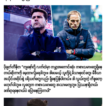
ပိုချက်တီနိုက “ကျနော်တို့ လက်ထဲမှာ ကမ္ဘာ့အကောင်းဆုံး ကစားသမားတွေရှိနေ
တယ်ဆိုတာကို မေ့ထားလို့မရပါဘူး။ ဒါပေမယ့် သူတို့ရဲ့မိသားစုဝင်တွေ၊ မီဒီယာ
အသိုင်းအဝိုင်းနဲ့ ပရိသတ်တွေလည်း ရှိနေပြန်ပါတယ်။ ဒါ လွယ်ကူတဲ့ ကိစ္စတော့
မဟုတ်ပါဘူး။ လူတွေက ကစားသမားတွေ အသားမကျဘူး၊ ပြဿနာရှိတယ်၊
ဒဏ်ရာရနေတယ်ပဲ ပြောနေကြတာပါ”