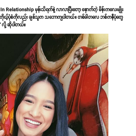
In Relationship မှန်းသိရက်နဲ့ လာလာပြီးတော့ နှောက်တဲ့ မိန်းကလေးမျိုး
ာတာပါ။ ကိုယ့်ပုံစံကိုလည်း ချစ်သူက သဘောကျပါတယ်။ တစ်ခါတလေ ဘစ်ကနီပုံတွေ
 လို့ ဆိုပါတယ်။