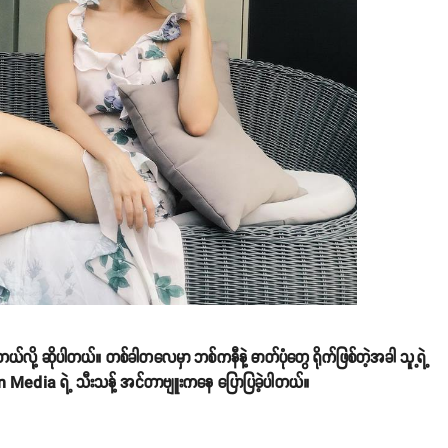
ျတယ်လို့ ဆိုပါတယ်။ တစ်ခါတလေမှာ ဘစ်ကနီနဲ့ ဓာတ်ပုံတွေ ရိုက်ဖြစ်တဲ့အခါ သူ့ရဲ့
n Media ရဲ့ သီးသန့် အင်တာဗျူးကနေ ပြောပြခဲ့ပါတယ်။