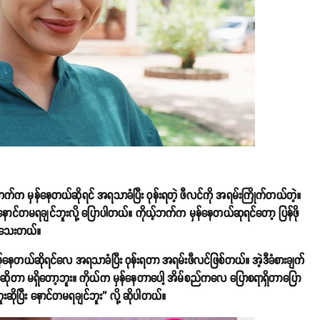
်ဘက်က မှန်နေတယ်ဆိုရင် အရသာခံပြီး ဝုန်းရတဲ့ ဖီလင်ကို အရမ်းကြိုက်တယ်တဲ့။
 နောင်တမရချင်ဘူးလို့ ပြောပါတယ်။ ကိုယ့်ဘက်က မှန်နေတယ်ဆုရင်တော့ ပြန်ဖို
့ပါသေးတယ်။
နေတယ်ဆိုရင်လေ အရသာခံပြီး ဝုန်းရတာ အရမ်းဖီလင်ဖြစ်တယ်။ အဲ့ဒီခံစားချက်
့အရာဆိုတာ မရှိတော့ဘူး။ ကိုယ်က မှန်နေတာပေါ့ အိမ်စည်ကလေ ပြောစရာရှိတာပြော
းဆိုပြီး နောင်တမရချင်ဘူး'' လို့ ဆိုပါတယ်။