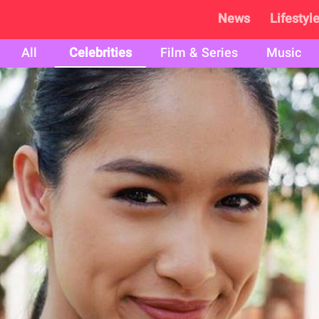
News
Lifestyl
All
Celebrities
Film & Series
Music