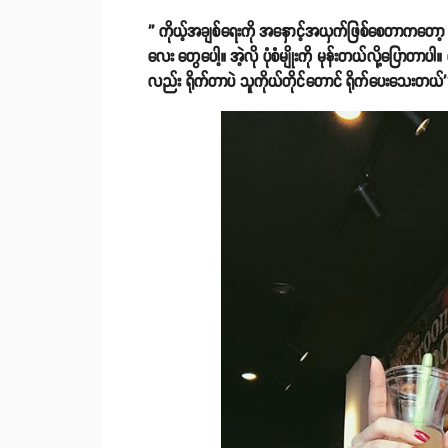
'' ကိုယ့်အချစ်ရေးကို အနှောင့်အယှက်ဖြစ်စေတာကတော့ 
လေး တွေပေါ့။ အဲ့လို ပုံစံမျိုးကို မုန်းတယ်လို့ပြေ
လည်း ရိုက်တာပဲ သူကိုယ်တိုင်တောင် ရိုက်ပေးသေးတယ်''