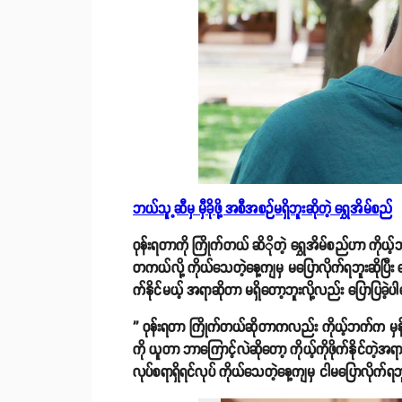
ဘယ်သူ့ဆီမှ မှီခိုဖို့ အစီအစဉ်မရှိဘူးဆိုတဲ့ ရွှေအိမ်စည်
ဝုန်းရတာကို ကြိုက်တယ် ဆိိုတဲ့ ရွှေအိမ်စည်ဟာ ကိုယ့
တကယ်လို့ ကိုယ်သေတဲ့နေ့ကျမှ မပြောလိုက်ရဘူးဆိုပြီး
က်နိုင်မယ့် အရာဆိုတာ မရှိတော့ဘူးလို့လည်း ပြောပြခဲ
'' ဝုန်းရတာ ကြိုက်တယ်ဆိုတာကလည်း ကိုယ့်ဘက်က မှန်
ကို ယူတာ ဘာကြောင့်လဲဆိုတော့ ကိုယ့်ကိုဖိုက်နိုင်တဲ
လုပ်စရာရှိရင်လုပ် ကိုယ်သေတဲ့နေ့ကျမှ ငါမပြောလိုက်ရဘူ