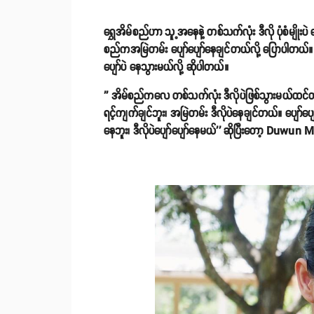
ရွှေအိမ်စည်ဟာ သူ့အနေနဲ့ တစ်သက်လုံး ဒီလို ပုံစံမျိုးပဲ
စည်ကအမြဲတမ်း ပျော်ပျော်နေချင်တယ်လို့ ပြောပါတယ်။
ပျော်ပဲ နေသွားမယ်လို့ ဆိုပါတယ်။
'' အိမ်စည်ကလေ တစ်သက်လုံး ဒီလိုပဲဖြစ်သွားမယ်ထင်တယ
ရင့်ကျက်ချင်ဘူး၊ အမြဲတမ်း ဒီလိုပဲနေချင်တယ်။ ပျော်
နေဘူး၊ ဒီလိုပဲပျော်ပျော်နေမယ်'' ဆိုပြီးတော့ Duwun M