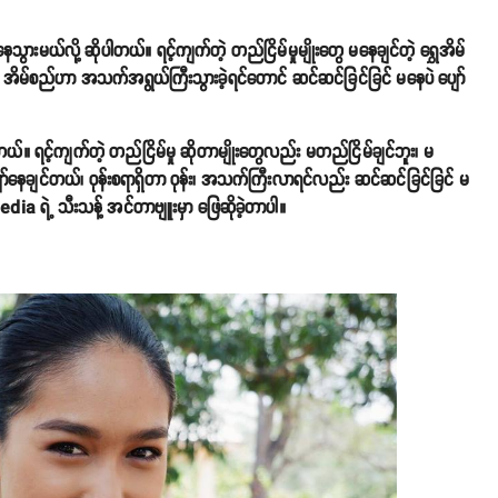
 နေသွားမယ်လို့ ဆိုပါတယ်။ ရင့်ကျက်တဲ့ တည်ငြိမ်မှုမျိုးတွေ မနေချင်တဲ့ ရွှေအိမ်
 အိမ်စည်ဟာ အသက်အရွယ်ကြီးသွားခဲ့ရင်တောင် ဆင်ဆင်ခြင်ခြင် မနေပဲ ပျော်
်။ ရင့်ကျက်တဲ့ တည်ငြိမ်မှု ဆိုတာမျိုးတွေလည်း မတည်ငြိမ်ချင်ဘူး၊ မ
ပျော်နေချင်တယ်၊ ဝုန်းစရာရှိတာ ဝုန်း၊ အသက်ကြီးလာရင်လည်း ဆင်ဆင်ခြင်ခြင် မ
edia ရဲ့ သီးသန့် အင်တာဗျူးမှာ ဖြေဆိုခဲ့တာပါ။