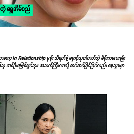
တဲ့ ရွှေအိမ်စည်
ကတော့ In Relationship မှန်း သိရက်နဲ့ နှောင့်ယှက်တတ်တဲ့ မိန်းကလေးမျိုး
သူ တစ်ဦးမဖြစ်ချင်ဘူး၊ အသက်ကြီးလာလို့ ဆင်ဆင်ခြင်ခြင်လည်း နေသွားမှာ