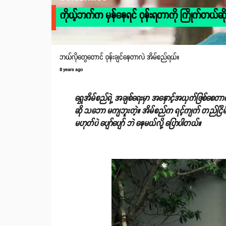
ကိုယ့်ဘက်က မှန်နေရင် ဝုန်းရတာကို ကြိုက်တယ်ဆို
ဘယ်လိုတွေတောင် ဝုန်းချင်နေတာလဲ အိမ်စည်ရယ်။
8 years ago
ရွှေအိမ်စည်ရဲ့ အချစ်ရေးမှာ အနှောင့်အယှက်ဖြစ်စေတာ
ဆို သဘော မကျဘူးတဲ့။ အိမ်စည်က ရင့်ကျက် တည်ငြိမ်
မဟုတ်ပဲ ပျော်ပျော် ဘဲ နေမယ်လို့ ပြောပါတယ်။