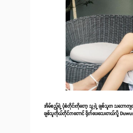
အိမ်စည့်ရဲ့ ပုံစံတိုင်းကိုတော့ သူ့ရဲ့ ချစ်သူက သဘောက
ချစ်သူကိုယ်တိုင်ကတောင် ရိုက်ပေးသေးတယ်လို့ Duwu