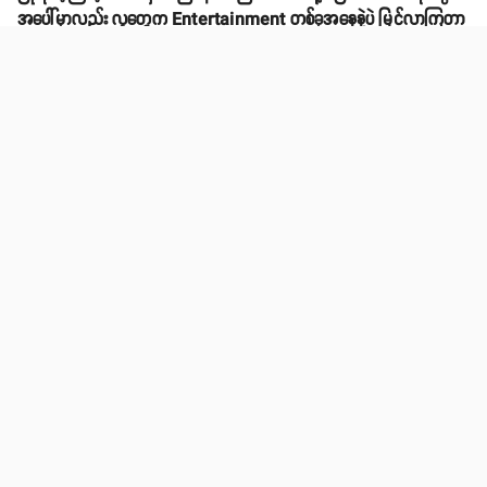
အပေါ်မှာလည်း လူတွေက Entertainment တစ်ခုအနေနဲ့ပဲ မြင်လာကြတာ
ကြောင့် ဘာမှ မဖြစ်ဘူးလို့ ပြောပြခဲ့ ပါသေးတယ်။
'' ဆေးလိပ်ဖြတ်ပြီးပုံနဲ့ ဆေးလိပ်မဖြတ်ခင်ပုံတွေကို လူတွေက Troll တစ်ခု
အနေနဲ့ လုပ်လာကြတာ ကိုယ်ကိုယ်တိုင်လည်း ရယ်ရတယ်။ ပြီးတော့
Entertainment တစ်ခုအနေနဲ့ ပိုမြင်တယ်။ တခြားပုံတွေနဲ့ Troll လုပ်ရင်
တော့ နေခြည်က ပိုပြီးတော့ နားလည်သွားပါပြီ။ ကြိုက်တဲ့သူ ရှိမယ် မကြိုက်တဲ့
သူရှိမယ်၊ သူတို့စိတ်ညစ်နေလို့ထွက်ပေါက်ပေးသလိုဖြစ်သွားရင်လည်း နေခြည်
ကတော့ နားလည်ပါတယ်'' လို့ဆိုပါတယ်။