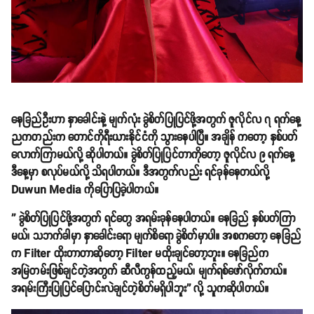
နေခြည်ဦးဟာ နှာခေါင်းနဲ့ မျက်လုံး ခွဲစိတ်ပြုပြင်ဖို့အတွက် ဇူလိုင်လ ၇ ရက်နေ့
ညကတည်းက တောင်ကိုရီးယားနိုင်ငံကို သွားနေပါပြီ။ အချိန် ကတော့ နှစ်ပတ်
လောက်ကြာမယ်လို့ ဆိုပါတယ်။ ခွဲစိတ်ပြုပြင်တာကိုတော့ ဇူလိုင်လ ၉ ရက်နေ့
ဒီနေ့မှာ စလုပ်မယ်လို့ သိရပါတယ်။ ဒီအတွက်လည်း ရင်ခုန်နေတယ်လို့
Duwun Media ကိုပြောပြခဲ့ပါတယ်။
'' ခွဲစိတ်ပြုပြင်ဖို့အတွက် ရင်တွေ အရမ်းခုန်နေပါတယ်။ နေခြည် နှစ်ပတ်ကြာ
မယ်၊ သဘက်ခါမှာ နှာခေါင်းရော မျက်စိရော ခွဲစိတ်မှာပါ။ အစကတော့ နေခြည်
က Filter ထိုးတာတာဆိုတော့ Filter မထိုးချင်တော့ဘူး။ နေခြည်က
အမြဲတမ်းဖြစ်ချင်တဲ့အတွက် ဆီလီကွန်ထည့်မယ်၊ မျက်ရစ်ဖော်လိုက်တယ်။
အရမ်းကြီးပြုပြင်ပြောင်းလဲချင်တဲ့စိတ်မရှိပါဘူး'' လို့ သူကဆိုပါတယ်။