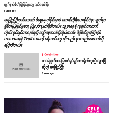
မျက်နှာခွဲစိတ်ပြုပြင်မှုတွေ လုပ်နေပါပြီ။
8 years ago
နေခြည်ဦးတစ်ယောက် ဒီနေ့မနက်ပိုင်းမှာပဲ တောင်ကိုရီးယားနိုင်ငံမှာ မျက်နှာ
ခွဲစိတ်ပြုပြင်မှုတွေ ပြုလုပ်လျှက်ရှိပါတယ်။ သူ့အနေနဲ့ လှချင်တာထက်
ကိုယ်လုပ်ချင်တာလုပ်ရလို့ ပျော်နေတယ်လို့ဆိုပါတယ်။ ဒီခွဲစိတ်မှုကြောင့်ပဲ
ဟာသအနေနဲ့ Troll လာမယ့် ပရိသတ်တွေ ကိုလည်း နားလည်ပေးတယ်လို့
ပြောပါတယ်။
Celebrities
ဘဝရဲ့ဒုတိယမြောက်ရုပ်ရှင်ကားရိုက်ကူးပြီးသွားပြီ
ဆိုတဲ့ နေခြည်ဦး
8 years ago