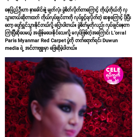
နေခြည်ဦးဟာ နှာခေါင်းနဲ့ မျက်လုံး ခွဲစိတ်လိုက်တာကြောင့် ကိုယ့်ကိုယ်ကို လှ
သွားတယ်ဆိုတာထက် ကိုယ်လုပ်ချင်တာကို လုပ်ခွင့်ရလိုက်တဲ့ ဆန္ဒကြောင့် ပိုပြီး
တော့ ပျော်ရွှင်သွားနိုင်တယ်လို့ ပြောပါတယ်။ ခွဲစိတ်မှုကိုလည်း လုပ်ချင်နေတာ
ကြာပြီဆိုပေမယ့် အချိန်မပေးနိုင်သေးလို့ မလုပ်ဖြစ်တဲ့အကြောင်း L'oréal
Paris Myanmar Red Carpet ပွဲကို တက်ရောက်ရင်း Duwun
media ရဲ့ အင်တာဗျူးမှာ ဖြေဆိုခဲ့ပါတယ်။