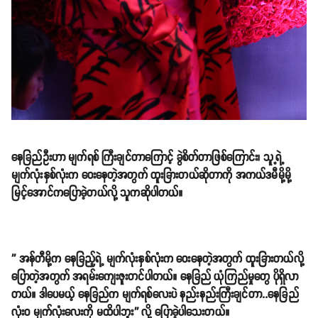
နေခြည်ဦးဟာ မျက်ရစ် ကြီးချင်တာကြောင့် ခွဲစိတ်တာဖြစ်ကြောင်း၊ သူ့ရဲ့
မျက်လုံးနှစ်လုံးက ဝေးနေတဲ့အတွက် ထူးခြားတယ်ဆိုတာကို အကယ်ဒမီမို့မို့
မြင့်အောင်ကပြောခဲ့တယ်လို့ သူကဆိုပါတယ်။
'' အန်တီမို့က နေခြည့်ရဲ့ မျက်လုံးနှစ်လုံးက ဝေးနေတဲ့အတွက် ထူးခြားတယ်လို့
ပြောတဲ့အတွက် အရမ်းကျေးဇူးတင်ပါတယ်။ နေခြည် ယုံကြည်မှုတွေ ပိုရှိလာ
တယ်။ ဒါပေမယ့် နေခြည်က မျက်ရစ်လေးပဲ နည်းနည်းကြီးချင်တာ..နေခြည်
လုံးဝ မျက်လုံးလေးကို မထိပါဘူး'' လို့ ပြောခဲ့ပါသေးတယ်။