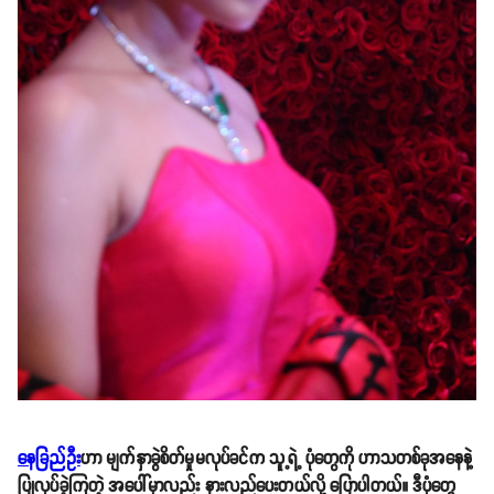
နေခြည်ဦး
ဟာ မျက်နှာခွဲစိတ်မှုမလုပ်ခင်က သူ့ရဲ့ ပုံတွေကို ဟာသတစ်ခုအနေနဲ့
ပြုလုပ်ခဲ့ကြတဲ့ အပေါ်မှာလည်း နားလည်ပေးတယ်လို့ ပြောပါတယ်။ ဒီပုံတွေ