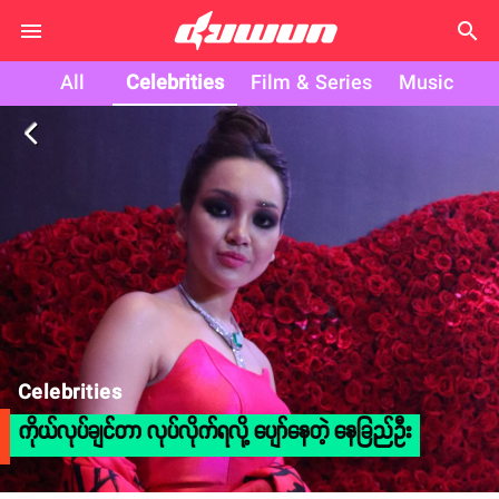
search
All
Celebrities
Film & Series
Music
arrow_back_ios
Celebrities
ကိုယ်လုပ်ချင်တာ လုပ်လိုက်ရလို့ ပျော်နေတဲ့ နေခြည်ဦး