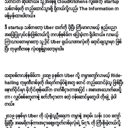
သတင်းက ဆိုပါတယ်။ သူ့အနေနဲ့ CloudKitchens လို့ခေါ်တဲ့ startup
သစ်တစ်ခုကို တည်ထောင်သွားဖို့ ရှိတယ်လို့လည်း The Information က
ခန့်မှန်းထားပါတယ်။
ဒီ startup သစ်ကတော့ Uber ထက်ကို ပိုပြီး ကြီးမားလာမယ့် နည်းပညာ
အခြေပြုလုပ်ငန်းဖြစ်တယ်လို့ ကလန်နစ်ခ်က ပြောခဲ့တာ ရှိပါတယ်။ လာမယ့်
ကြာသာပတေးမှာတော့ သူ့ပိုင် Uber ရှယ်ယာအားလုံးကို ရောင်းချသွားမှာ ဖြစ်
ပြီး ကုမ္ပဏီကနေ လုံးဝစွန့်ခွာတော့မှာပါ။
ထရာဗစ်ကလန်နစ်ခ်ဟာ ၂၀၀၉ ခုနှစ်က Uber လို့ ကမ္ဘာကျော်လာမယ့် Ride-
hailing ကုမ္ပဏီတစ်ခုကို ဂါးရတ်ကမ့်ပ်နဲ့အတူ စတင် တည်ထောင်ခဲ့သူ ဖြစ်ပြီး
နောက်ပိုင်းမှာ မိုဘိုင်းဖုန်းပေါ်က တက်စီငှားတာအပြင် ၊ အစားအသောက်ပေးပို့
တာ ၊ လျှပ်စစ်စကူတာနဲ့ စက်ဘီးငှားတာ စတဲ့ ဝန်ဆောင်မှုတွေပါ တိုးချဲ့ ခဲ့ပါ
တယ်။
၂၀၁၉ ခုနှစ်မှာ Uber ကို သုံးစွဲသူဦးရေဟာ ကမ္ဘာနဲ့ အဝှမ်း သန်း ၁၁၀ ကျော်
ရှိခဲ့ပြီး အမေရိကန်ကားအငှားဈေးကွက်တစ်ခုလုံးရဲ့ ၆၇% ကို ကြီးစိုးခဲ့တယ်လို့