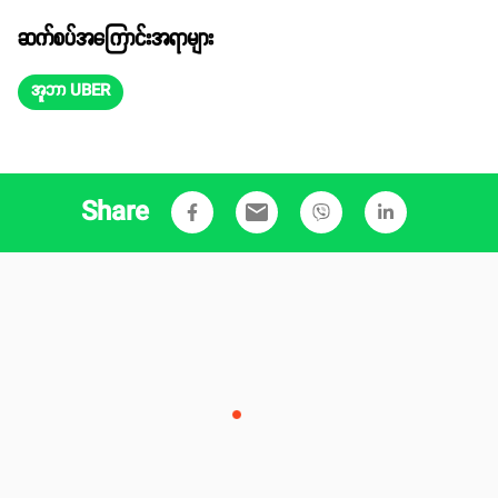
ဆက်စပ်အကြောင်းအရာများ
အူဘာ UBER
Share
email