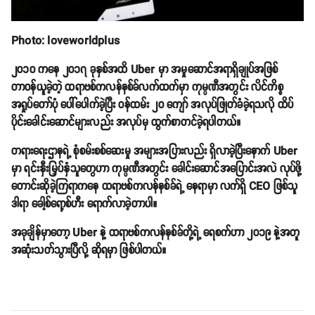
Photo: loveworldplus
၂၀၁၀ ကနေ ၂၀၁၇ ခုနှစ်အထိ Uber မှာ အမှုဆောင်အရာရှိချုပ်အဖြစ်
တာဝန်ယူခဲ့တဲ့ ထရာဗစ်ကလန်နစ်ခ်လက်ထက်မှာ ကုမ္ပဏီအတွင်း လိင်ကိစ္စ
အရှုပ်တော်ပုံ ပေါ်ပေါက်ခဲ့ပြီး ဝန်ထမ်း ၂၀ ကျော် အလုပ်ဖြုတ်ခံခဲ့ရသလို ထိပ်
ပိုင်းခေါင်းဆောင်များလည်း အလုပ်မှ ထွက်စာတင်ခဲ့ရပါတယ်။
တရားရေးဌာနရဲ့ စုံစမ်းစစ်ဆေးမှု အများအပြားလည်း ရှိလာခဲ့ပြီးနောက် Uber
မှာ ရင်းနှီးမြှပ်နှံသူတွေဟာ ကုမ္ပဏီအတွင်း ခေါင်းဆောင်အပြောင်းအလဲ လုပ်ဖို့
တောင်းဆိုခဲ့ကြရာကနေ ထရာဗစ်ကလန်နစ်ခ်ရဲ့ နေရာမှာ လက်ရှိ CEO ဖြစ်သူ
ဒါရာ ခေါ့စ်ရော့စ်ဟီး ရောက်လာခဲ့တာပါ။
အခုချိန်မှာတော့ Uber နဲ့ ထရာဗစ်ကလန်နစ်ခ်တို့ရဲ့ ရေစက်ဟာ ၂၀၁၉ နဲ့အတူ
အဆုံးသတ်သွားပြီလို့ ဆိုရမှာ ဖြစ်ပါတယ်။