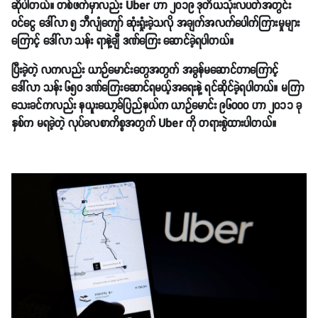
ဆိုပါတယ်။ တစ်ဖက်မှာလည်း Uber ဟာ ၂၀၁၉ ဒုတိယသုံးလပတ်အတွင်း
ဝင်ငွေ ဒေါ်လာ ၅ ဘီလျံကျော် ဆုံးရှုံးခဲ့သလို အချက်အလက်ပေါက်ကြားမှုများ
ကြောင့် ဒေါ်လာ သန်း ရာနဲ့ချီ ဒဏ်ကြေး ဆောင်ခဲ့ရပါတယ်။
ပြီးခဲ့တဲ့ လကလည်း ယာဉ်မောင်းတွေအတွက် အခွန်မဆောင်တာကြောင့်
ဒေါ်လာ သန်း ၆၅၀ ဒဏ်ကြေးဆောင်ရမယ့်အရေးနဲ့ ရင်ဆိုင်ခဲ့ရပါတယ်။ မကြာ
သေးခင်ကလည်း နယူးယော့ခ်ပြည်နယ်က ယာဉ်မောင်း ၉၆၀၀၀ ဟာ ၂၀၁၁ ခု
နှစ်က မရခဲ့တဲ့ လုပ်ခလစာကိစ္စအတွက် Uber ကို တရားစွဲထားပါတယ်။