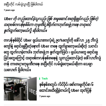
အပြီးတိုင် လမ်းခွဲသွားပြီ ဖြစ်ပါတယ်
7 years ago
Uber ကို တည်ထောင်ခဲ့သူလည်း ဖြစ် အမှုဆောင်အရာရှိချုပ်လည်း ဖြစ်တဲ့
ထရာဗစ်ကလန်နစ်ခ်ဟာ ကုမ္ပဏီရဲ့ဒါရိုက်တာဘုတ်အဖွဲ့ကနေ တရားဝင်
နှုတ်ထွက်တော့မယ်လို့ ဆိုပါတယ်။
ကလန်နစ်ခ်ပိုင် Uber ရှယ်ယာအားလုံးရဲ့ ၉၀%ကျော်ကို ဒေါ်လာ ၂.၅ ဘီလျံ
ကျော်နဲ့ ရောင်းချပြီးတဲ့နောက် Uber ကနေ ထွက်ခွာတော့မယ်ဆိုတဲ့ သတင်း
တွေ ထွက်လာခဲ့တာပါ။ ဘုတ်အဖွဲ့က နှုတ်ထွက်ခြင်း ၊ ရှယ်ယာတွေ ရောင်းချ
ခြင်းတွေကြောင့် ထရာဗစ်ကလန်နစ်အနေနဲ့ သူတည်ထောင်ခဲ့တဲ့ ဒေါ်လာဘီလျံ
တန် ကားအငှားကုမ္ပဏီကနေ အပြီးတိုင် လမ်းခွဲတော့မယ်ဆိုတာ သေချာ
သလောက် ရှိပါတယ်။
Tech
နှစ်နှစ်အတွင်း လိင်ပိုင်း စော်ကားမှုတိုင်စာ ၆
ထောင်အထိရရှိခဲ့တယ်လို့ Uber ထုတ်ပြန်
7 years ago