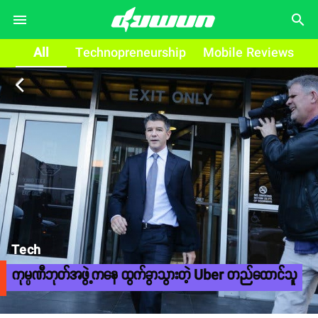
search
All
Technopreneurship
Mobile Reviews
arrow_back_ios
Tech
ကုမ္ပဏီဘုတ်အဖွဲ့ကနေ ထွက်ခွာသွားတဲ့ Uber တည်ထောင်သူ