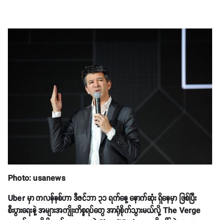
Photo: usanews
Uber မှာ ကလန်နစ်ဟာ ဒီဇင်ဘာ ၃၁ ရက်နေ့ နောက်ဆုံး ရှိနေမှာ ဖြစ်ပြီး
စီးပွားရေးနဲ့ အများအကျိုးကိစ္စရပ်တွေ အာရုံစိုက်သွားမယ်လို့ The Verge