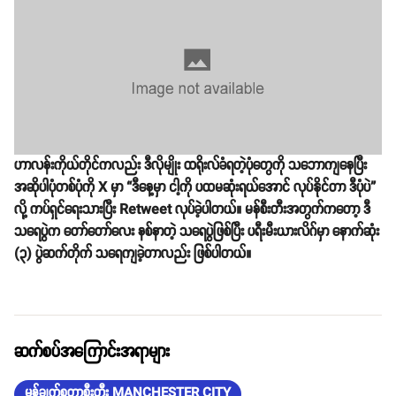
ဟာလန်းကိုယ်တိုင်ကလည်း ဒီလိုမျိုး ထရိုးလ်ခံရတဲ့ပုံတွေကို သဘောကျနေပြီး
အဆိုပါပုံတစ်ပုံကို X မှာ “ဒီနေ့မှာ ငါ့ကို ပထမဆုံးရယ်အောင် လုပ်နိုင်တာ ဒီပုံပဲ”
လို့ ကပ်ရှင်ရေးသားပြီး Retweet လုပ်ခဲ့ပါတယ်။ မန်စီးတီးအတွက်ကတော့ ဒီ
သရေပွဲက တော်တော်လေး နစ်နာတဲ့ သရေပွဲဖြစ်ပြီး ပရီးမီးယားလိဂ်မှာ နောက်ဆုံး
(၃) ပွဲဆက်တိုက် သရေကျခဲ့တာလည်း ဖြစ်ပါတယ်။
ဆက်စပ်အကြောင်းအရာများ
မန်ချက်စတာစီးတီး MANCHESTER CITY