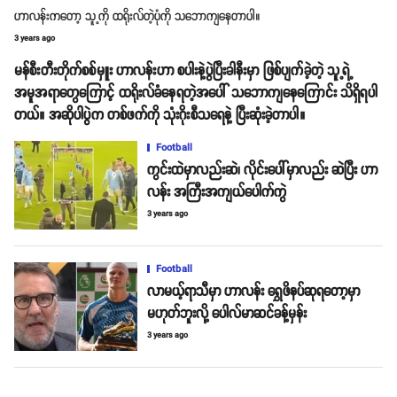
ဟာလန်းကတော့ သူ့ကို ထရိုးလ်တဲ့ပုံကို သဘောကျနေတာပါ။
3 years ago
မန်စီးတီးတိုက်စစ်မှူး ဟာလန်းဟာ စပါးနဲ့ပွဲပြီးခါနီးမှာ ဖြစ်ပျက်ခဲ့တဲ့ သူ့ရဲ့
အမူအရာတွေကြောင့် ထရိုးလ်ခံနေရတဲ့အပေါ် သဘောကျနေကြောင်း သိရှိရပါ
တယ်။ အဆိုပါပွဲက တစ်ဖက်ကို သုံးဂိုးစီသရေနဲ့ ပြီးဆုံးခဲ့တာပါ။
Football
ကွင်းထဲမှာလည်းဆဲ၊ လိုင်းပေါ်မှာလည်း ဆဲပြီး ဟာ
လန်း အကြီးအကျယ်ပေါက်ကွဲ
3 years ago
Football
လာမယ့်ရာသီမှာ ဟာလန်း ရွှေဖိနပ်ဆုရတော့မှာ
မဟုတ်ဘူးလို့ ပေါလ်မာဆင်ခန့်မှန်း
3 years ago