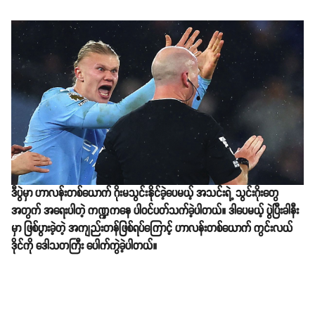
ဒီပွဲမှာ ဟာလန်းတစ်ယောက် ဂိုးမသွင်းနိုင်ခဲ့ပေမယ့် အသင်းရဲ့ သွင်းဂိုးတွေ
အတွက် အရေးပါတဲ့ ကဏ္ဍကနေ ပါဝင်ပတ်သက်ခဲ့ပါတယ်။ ဒါပေမယ့် ပွဲပြီးခါနီး
မှာ ဖြစ်ပွားခဲ့တဲ့ အကျည်းတန်ဖြစ်ရပ်ကြောင့် ဟာလန်းတစ်ယောက် ကွင်းလယ်
ဒိုင်ကို ဒေါသတကြီး ပေါက်ကွဲခဲ့ပါတယ်။