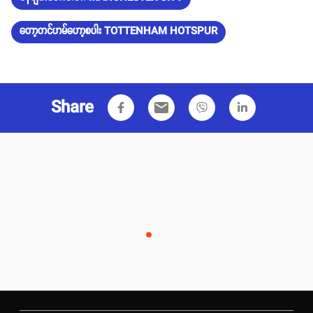
တော့တင်ဟမ်ဟော့စပါး TOTTENHAM HOTSPUR
Share
email