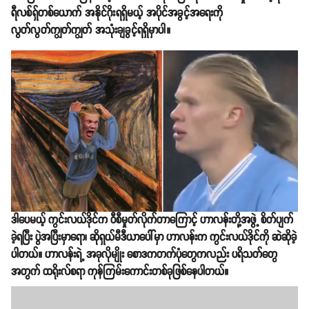
ရီလစ်ရှ်တစ်ယောက် အနိုင်ဂိုးရရှိမယ့် အပိုင်အခွင့်အရေးကို
လွတ်လွတ်ကျွတ်ကျွတ် အသုံးချခွင့်ရရှိမှာပါ။
ဒါပေမယ့် ကွင်းလယ်ဒိုင်က ဝီစီမှုတ်လိုက်တာကြောင့် ဟာလန်းတို့အဖွဲ့ စိတ်ပျက်
ခဲ့ရပြီး ပွဲအပြီးမှာရော၊ ဆိုရှယ်မီဒီယာပေါ်မှာ ဟာလန်းက ကွင်းလယ်ဒိုင်ကို ဆဲဆိုခဲ့
ပါတယ်။ ဟာလန်းရဲ့ အခုလိုမျိုး စောဒကတက်ပုံတွေကလည်း ပရိသတ်တွေ
အတွက် ထရိုးလ်စရာ ကုန်ကြမ်းကောင်းတစ်ခုဖြစ်နေပါတယ်။