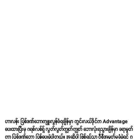
ဟာလန်း ပြစ်ဒဏ်ဘောကျူးလွန်ခံရချိန်မှာ ကွင်းလယ်ဒိုင်က Advantage
ပေးထားပြီးမှ ဂရစ်လစ်ရှ် လွတ်လွတ်ကျွတ်ကျွတ် ဘောလုံးရသွားချိန်မှာ ခရာမှုတ်
ကာ ပြစ်ဒဏ်ဘော ပြန်ပေးခဲ့ပါတယ်။ အဆိုပါ ဖြစ်ရပ်သာ ဝီစီအမှုတ်မခံခဲ့ရင် ဂ