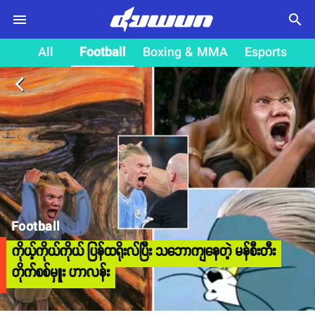
search
All
Football
Boxing & MMA
Esports
arrow_back_ios
Football
ကိုယ့်ကိုယ်ကိုယ် ပြန်ထရိုးလ်ပြီး သဘောကျနေတဲ့ မန်စီးတီး
တိုက်စစ်မှူး ဟာလန်း