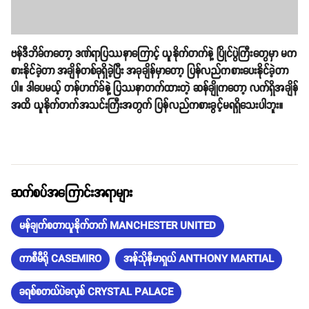
ဗန်ဒီဘိခ်ကတော့ ဒဏ်ရာပြဿနာကြောင့် ယူနိုက်တက်နဲ့ ပြိုင်ပွဲကြီးတွေမှာ မက
စားနိုင်ခဲ့တာ အချိန်တစ်ခုရှိခဲ့ပြီး အခုချိန်မှာတော့ ပြန်လည်ကစားပေးနိုင်ခဲ့တာ
ပါ။ ဒါပေမယ့် တန်ဟက်ခ်နဲ့ ပြဿနာတက်ထားတဲ့ ဆန်ချိုကတော့ လက်ရှိအချိန်
အထိ ယူနိုက်တက်အသင်းကြီးအတွက် ပြန်လည်ကစားခွင့်မရရှိသေးပါဘူး။
ဆက်စပ်အကြောင်းအရာများ
မန်ချက်စတာယူနိုက်တက် MANCHESTER UNITED
ကာစီမီရို CASEMIRO
အန်သိုနီမာရှယ် ANTHONY MARTIAL
ခရစ်စတယ်ပဲလေ့စ် CRYSTAL PALACE