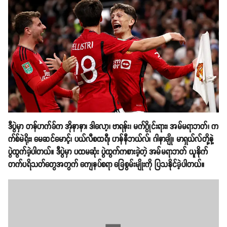
ဒီပွဲမှာ တန်ဟက်ခ်က အိုနာနာ၊ ဒါလော့၊ ဗာရန်း၊ မက်ဂွိုင်းရား၊ အမ်မရာဘတ်၊ က
က်စ်မဲရိုး၊ မေဆင်မောင့်၊ ပယ်လီစထရီ၊ ဟန်နီဘယ်လ်၊ ဂါနာချို၊ မာရှယ်လ်တို့နဲ့
ပွဲထွက်ခဲ့ပါတယ်။ ဒီပွဲမှာ ပထမဆုံး ပွဲထွက်ကစားခဲ့တဲ့ အမ်မရာဘတ် ယူနိုက်
တက်ပရိသတ်တွေအတွက် ကျေနပ်စရာ ခြေစွမ်းမျိုးကို ပြသနိုင်ခဲ့ပါတယ်။