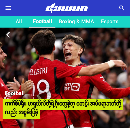
search
All
Football
Boxing & MMA
Esports
arrow_back_ios
Football
ကက်စ်မဲရိုး၊ မာရှယ်လ်တို့ရဲ့ဂိုးတွေနဲ့တူ မောင့်၊ အမ်မရာဘတ်တို့
လည်း အစွမ်းပြခဲ့