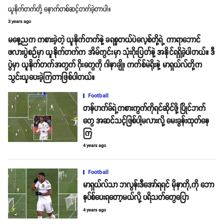
ယူနိုက်တက်တို့ နောက်တစ်ဆင့်တက်ခဲ့တာပါ။
3 years ago
မနေ့ညက ကစားခဲ့တဲ့ ယူနိုက်တက်နဲ့ ခရစ္စတယ်ပဲလေ့စ်တို့ရဲ့ ကာရာဘောင်
ဖလားပွဲစဉ်မှာ ယူနိုက်တက်က အိမ်ကွင်းမှာ သုံးဂိုးပြတ်နဲ့ အနိုင်ရရှိခဲ့ပါတယ်။ ဒီ
ပွဲမှာ ယူနိုက်တက်အတွက် ဂိုးတွေကို ဂါနာချို၊ ကက်စ်မဲရိုးနဲ့ မာရှယ်လ်တို့က
သွင်းယူပေးခဲ့ကြတာဖြစ်ပါတယ်။
Football
တန်ဟက်ခ်ရဲ့ကစားကွက်ကိုရင်ဆိုင်ဖို့ ပြိုင်ဘက်
တွေ အဆင်သင့်ဖြစ်ပါ့မလားလို့ မေးခွန်းထုတ်နေ
ကြ
4 years ago
Football
မာရှယ်လ်သာ ဘလွန်းဒီအော်ရရင် မိုနာကို,ကို ဘော
နပ်စ်ပေးရတော့မယ်လို့ ပရိသတ်တွေပြော
4 years ago