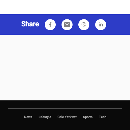
Share
email
News
Lifestyle
Cele Yatkwat
Sports
Tech