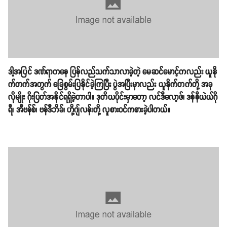
ဒါ့အပြင် ဒဏ်ရာကနေ ပြန်လည်သက်သာလာခဲ့တဲ့ မေဆင်မောင့်ကလည်း ယူနို
က်တက်အတွက် ခြေစွမ်းပြနိုင်ခဲ့ကြပြီး ပွဲအပြီးမှာလည်း ယူနိုက်တက်တို့ အခု
လိုမျိုး ဂိုးပြတ်အနိုင်ရရှိခဲ့တာပါ။ ဒုတိယပိုင်းမှာတော့ လင်ဒီလော့ဖ်၊ ဒန်နီယဲယ်ဂို
ရီ၊ အီဗန်စ်၊ ဗန်ဒီဘိခ်၊ ဟို့ဂျ်လန်းတို့ လူစားဝင်ကစားခဲ့ပါတယ်။