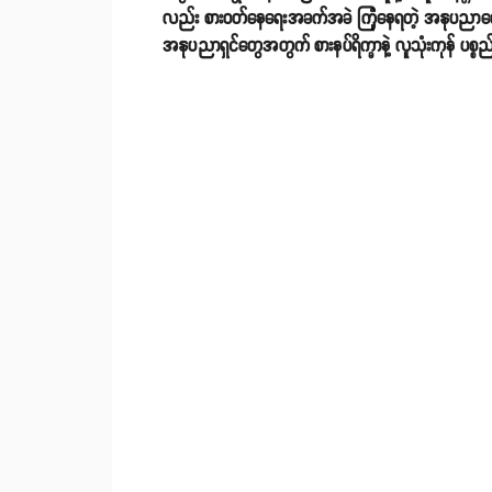
လည်း စားဝတ်နေရေးအခက်အခဲ ကြုံနေရတဲ့ အနုပညာလော
အနုပညာရှင်တွေအတွက် စားနပ်ရိက္ခာနဲ့ လူသုံးကုန် ပစ္စ