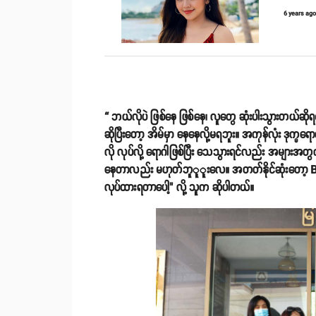
6 years ag
“ ဘယ်လိုပဲ ဖြစ်နေ ဖြစ်နေ၊ လူတွေ ဆုံးပါးသွားတယ်ဆိုရင
ဆိုပြီးတော့ အိမ်မှာ နေနေလို့မရဘူး။ အကုန်လုံး ဒုက္
လို လုပ်လို့ ရောဂါဖြစ်ပြီး သေသွားရင်လည်း အများအတွ
နေတာလည်း မဟုတ်ဘူူူးလေ။ အတတ်နိုင်ဆုံးတော့ Bo
လုပ်ထားရတာပေါ့" လို့ သူက ဆိုပါတယ်။