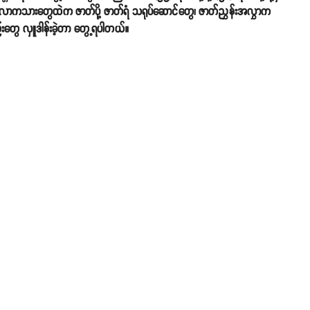
ကသားတွေထဲက ဇာတ်ပို့ ဇာတ်ရံ သရုပ်ဆောင်တွေ၊ ဇာတ်ညွှန်းအလွှာက
ည်းတွေ လှူဒါန်းခဲ့တာ တွေ့ရပါတယ်။