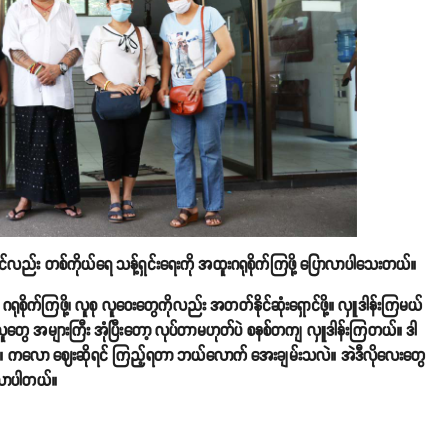
်လည်း တစ်ကိုယ်ရေ သန့်ရှင်းရေးကို အထူးဂရုစိုက်ကြဖို့ ပြောလာပါသေးတယ်။
ရုစိုက်ကြဖို့၊ လူစု လူဝေးတွေကိုလည်း အတတ်နိုင်ဆုံးရှောင်ဖို့။ လှူဒါန်းကြမယ်
လူတွေ အများကြီး အုံပြီးတော့ လုပ်တာမဟုတ်ပဲ စနစ်တကျ လှူဒါန်းကြတယ်။ ဒါ
်။ ကလော ဈေးဆိုရင် ကြည့်ရတာ ဘယ်လောက် အေးချမ်းသလဲ။ အဲဒီလိုလေးတွေ
ပြလာပါတယ်။