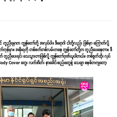
o
် ကူညီရမှာက ကျွန်တော်တို့ အလုပ်ပါ။ ဒီရောဂါ ငါတို့လည်း ဖြစ်မှာ ကြောက်လို့
ခရောက်ကုန်မှာ။ အစိုးရကို တစ်ဖက်တစ်လမ်းကနေ ကျွန်တော်တို့က ကူညီပေးနေတာ။ ဒီ
က် ကူညီပေးရင်း သေသွားတာဖြစ်လို့ ကျွန်တော်ဂုဏ်ယူပါတယ်။ တစ်ဇွတ်ထိုး လုပ်
dy Cover တွေ၊ လက်အိတ်၊ နှာခေါင်းစည်းတွေနဲ့ သေချာ စနစ်တကျတော့