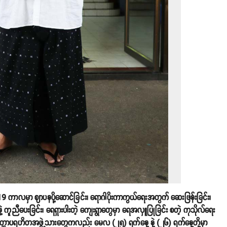
 ကာလမှာ ဈာပနပို့ဆောင်ခြင်း၊ ရောဂါပိုးကာကွယ်ရေးအတွက် ဆေးဖြန်းခြင်း၊
ူညီပေးခြင်း၊ ရေရှားပါးတဲ့ ကျေးရွာတွေမှာ ရေအလှူပြုခြင်း စတဲ့ ကုသိုလ်ရေး
္တာပရဟိတအဖွဲ့သားတွေကလည်း မေလ (၂၅) ရက်နေ့ နဲ့ (၂၆) ရက်နေ့တို့မှာ