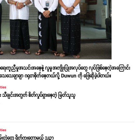
ကူညီမှုအသင်းအနေနဲ့ လူမှုအကျိုးပြုအလုပ်တွေ လုပ်ဖြစ်နေတဲ့အကြောင်း
သေသေချာချာ ဂရုတစိုက်နေတယ်လို့ Duwun ကို ဖြေဆိုခဲ့ပါတယ်။
ities
 သီချင်းအတွက် စိတ်လှုပ်ရှားနေတဲ့ မြတ်သူသူ
o
ities
းတွဲတွေ ရိုက်ကူးတော့မယ့် သဉ္ဇာ