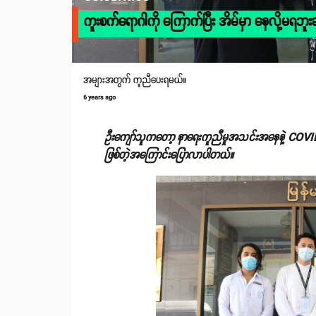
ကူးစက်ရောဂါကို ကြောက်ပြီး အိမ်မှာ နေလို့မရဘူးဆ
အများအတွက် ကူညီပေးရမယ်။
6 years ago
ဦးကျော်သူကတော့ နာရေးကူညီမှုအသင်းအနေနဲ့ COVID-19
ဖြစ်တဲ့အကြောင်းပြောလာပါတယ်။