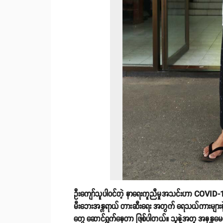
ဦးကျော်သူပါဝင်တဲ့ နာရေးကူညီမှုအသင်းဟာ COVID-19
မီးဘေးအန္တရာယ် တားဆီးရေး အတွက် ရေသယ်ကားများနဲ့ က
တွေ ဆောင်ရွက်နေတာ ဖြစ်ပါတယ်။ သူနဲ့အတူ အနန္တမေတ