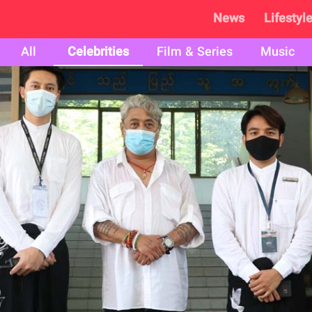
News
Lifestyl
All
Celebrities
Film & Series
Music