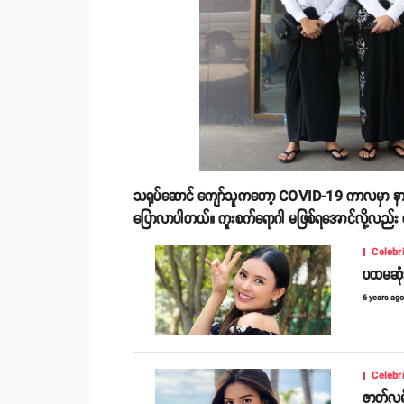
သရုပ်ဆောင် ကျော်သူကတော့ COVID-19 ကာလမှာ နာရေး
ပြောလာပါတယ်။ ကူးစက်ရောဂါ မဖြစ်ရအောင်လို့လည်း 
Celebr
ပထမဆုံး
6 years ag
Celebr
ဇာတ်လမ်