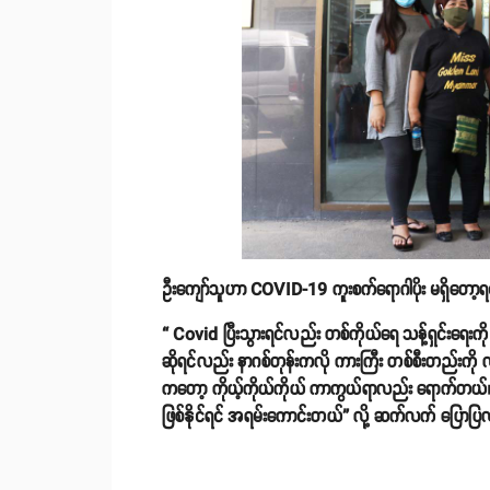
ဦးကျော်သူဟာ COVID-19 ကူးစက်ရောဂါပိုး မရှိတော့ရင
“ Covid ပြီးသွားရင်လည်း တစ်ကိုယ်ရေ သန့်ရှင်းရေးကို ဂ
ဆိုရင်လည်း နာဂစ်တုန်းကလို ကားကြီး တစ်စီးတည်းကို 
ကတော့ ကိုယ့်ကိုယ်ကိုယ် ကာကွယ်ရာလည်း ရောက်တယ
ဖြစ်နိုင်ရင် အရမ်းကောင်းတယ်” လို့ ဆက်လက် ပြော