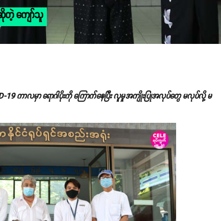
ိုတဲ့ ကျော်သူ
 ကာလမှာ ရောဂါပိုးကို ကြောက်နေပြီး လူမှုအကျိုးပြုအလုပ်တွေ မလုပ်လို့ မ