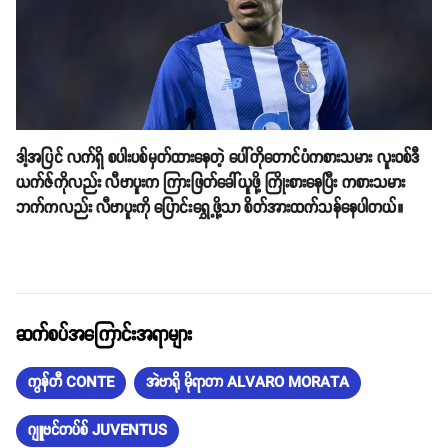
ဒါ့အပြင် လက်ရှိ စပါးပစ်မှတ်ထားနေတဲ့ ပေါ်တိုတောင်ပံကစားသမား လူးဝစ်ဒီ
ယက်ဇ်ကိုလည်း လီဗာပူးက ကြားဖြတ်ခေါ်ယူဖို့ ကြိုးစားနေပြီး ကစားသမား
ဘက်ကလည်း လီဗာပူးကို ပြောင်းရွှေ့ဖို့သာ စိတ်အားထက်သန်နေပါတယ်။
ဆက်စပ်အကြောင်းအရာများ
ကွန်တီ CONTE
အဲဗာရို မိုရာတာ ALVARO MORATA
ဂျူဗင်တပ်စ် JUVENTUS