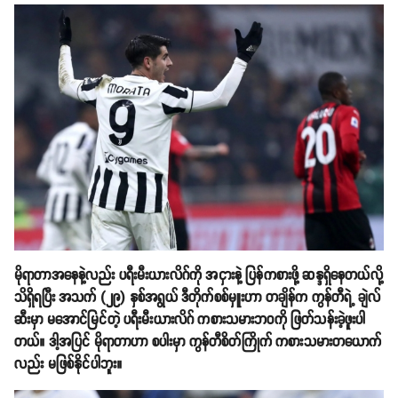
မိုရာတာအနေနဲ့လည်း ပရီးမီးယားလိဂ်ကို အငှားနဲ့ ပြန်ကစားဖို့ ဆန္ဒရှိနေတယ်လို့
သိရှိရပြီး အသက် (၂၉) နှစ်အရွယ် ဒီတိုက်စစ်မှူးဟာ တချိန်က ကွန်တီရဲ့ ချဲလ်
ဆီးမှာ မအောင်မြင်တဲ့ ပရီးမီးယားလိဂ် ကစားသမားဘဝကို ဖြတ်သန်းခဲ့ဖူးပါ
တယ်။ ဒါ့အပြင် မိုရာတာဟာ စပါးမှာ ကွန်တီစိတ်ကြိုက် ကစားသမားတယောက်
လည်း မဖြစ်နိုင်ပါဘူး။