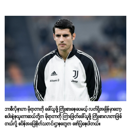
ဘာစီလိုနာဟာ မိုရာတာကို ခေါ်ယူဖို့ ကြိုးစားနေပေမယ့် လက်ရှိအချိန်မှာတော့
စပါးနဲ့နယူးကာဆယ်တို့က မိုရာတာကို ကြားဖြတ်ခေါ်ယူဖို့ ကြိုးစားလာတာဖြစ်
တယ်လို့ စပိန်အခြေစိုက်သတင်းဌာနတွေက ဖော်ပြနေပါတယ်။