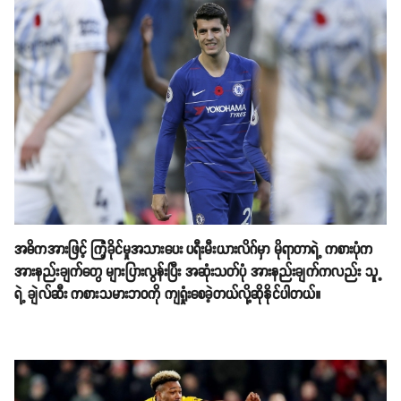
အဓိကအားဖြင့် ကြံ့ခိုင်မှုအသားပေး ပရီးမီးယားလိဂ်မှာ မိုရာတာရဲ့ ကစားပုံက
အားနည်းချက်တွေ များပြားလွန်းပြီး အဆုံးသတ်ပုံ အားနည်းချက်ကလည်း သူ့
ရဲ့ ချဲလ်ဆီး ကစားသမားဘဝကို ကျရှုံးစေခဲ့တယ်လို့ဆိုနိုင်ပါတယ်။