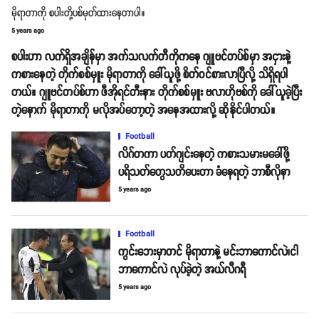
မိုရာတာကို စပါးတို့ပစ်မှတ်ထားနေတာပါ။
5 years ago
စပါးဟာ လက်ရှိအချိန်မှာ အက်သလက်တီကိုကနေ ဂျူဗင်တပ်စ်မှာ အငှားနဲ့
ကစားနေတဲ့ တိုက်စစ်မှူး မိုရာတာကို ခေါ်ယူဖို့ စိတ်ဝင်စားလာပြီလို့ သိရှိရပါ
တယ်။ ဂျူဗင်တပ်စ်ဟာ ဖီအိုရင်တီးနား တိုက်စစ်မှူး ဗလာဟိုဗစ်ကို ခေါ်ယူခဲ့ပြီး
တဲ့နောက် မိုရာတာကို မလိုအပ်တော့တဲ့ အနေအထားလို့ ဆိုနိုင်ပါတယ်။
Football
လိဂ်တကာ ပတ်ဂျင်းနေတဲ့ ကစားသမားမခေါ်ဖို့
ပရိသတ်တွေသတိပေးတာ ခံနေရတဲ့ ဘာစီလိုနာ
5 years ago
Football
ကွင်းဘေးမှာတင် မိုရာတာနဲ့ မင်းဘာကောင်လဲ၊ငါ
ဘာကောင်လဲ လုပ်ခဲ့တဲ့ အယ်လီဂရီ
5 years ago