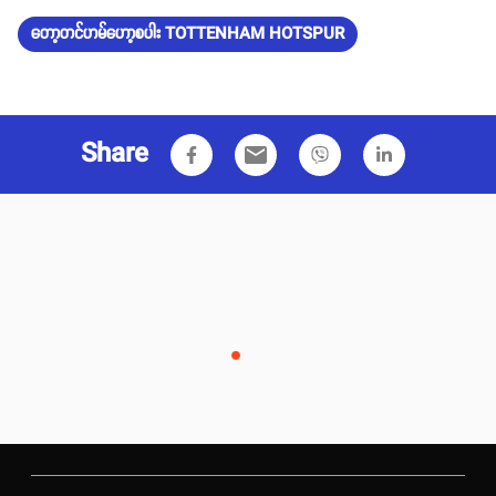
တော့တင်ဟမ်ဟော့စပါး TOTTENHAM HOTSPUR
Share
email