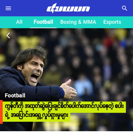
search
All
Football
Boxing & MMA
Esports
arrow_back_ios
Football
ကွန်တီကို အထုတ်ဆွဲပြေးချင်စိတ်ပေါက်အောင်လုပ်နေတဲ့ စပါး
ရဲ့ အပြောင်းအရွှေ့လှုပ်ရှားမှုများ