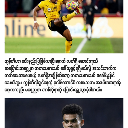
ကွန်တီဟာ စပါးနည်းပြဖြစ်လာပြီးနောက် လက်ရှိ ဆောင်းရာသီ
အပြောင်းအရွှေ့မှာ ကစားသမားသစ် ခေါ်ယူခွင့်ရရှိမယ်လို့ အသင်းဘက်က
ကတိပေးထားပေမယ့် လက်ရှိအချိန်ထိတော့ ကစားသမားသစ် မခေါ်ယူနိုင်
သေးပါဘူး။ ကွန်တီလိုချင်နေတဲ့ ဝုလ်ဗ်တောင်ပံ ကစားသမား အဒမ်မာထရာအို
ရေးကလည်း မနေ့ညက ဘာစီလိုနာကို ပြောင်းရွှေ့သွားခဲ့ပါတယ်။