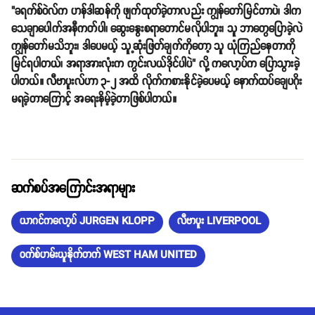
"ခရက်စ်ဝဲလ်က ဟန်ဒါဆန်ကို ဖျက်ထုတ်ခဲ့တာလည်း ကျွန်တော်မြင်တာပဲ၊ ဒါက
သေချာပေါက်အနီကတ်ပါ၊ ဆွေးနွေးစရာတောင်မလိုပါဘူး၊ သူ ဘာတွေပြောခဲ့လဲ
ကျွန်တော်မသိဘူး၊ ဒါပေမယ့် သူ့ဆုံးဖြတ်ချက်ကိုတော့ သူ ယုံကြည်နေတာကို
မြင်ရပါတယ်၊ အရာအားလုံးက ကွင်းလယ်ဒိုင်ပါပဲ" လို့ ကလော့ပ်က ပြောသွားခဲ့
ပါတယ်။ လီဗာပူးလ်ဟာ ၃-၂ အထိ လိုက်ကစားနိုင်ခဲ့ပေမယ့် နောက်ထပ်ချေပဂိုး
မရခဲ့တာကြောင့် အရေးနိမ့်ခဲ့တာဖြစ်ပါတယ်။
ဆက်စပ်အကြောင်းအရာများ
ယာဂင်ကလော့ပ် JURGEN KLOPP
လီဗာပူး LIVERPOOL
ဝက်စ်ဟမ်းယူနိုက်တက် WEST HAM UNITED