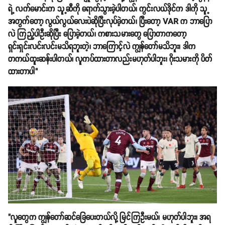
ရဲ့ လက်မောင်းက သူ့ဆီကို ရောက်သွားခဲ့ပါတယ်၊ ကွင်းလယ်ဒိုင်က ဒါကို သူ့
အတွက်တော့ လွယ်လွယ်လေးပဲဆိုပြီးလုပ်ခဲ့တယ်၊ ပြီးတော့ VAR က ဘာပြော
လဲ ကြည့်ပါဦးဆိုပြီး ပြောခဲ့တယ်၊ ကစားသမားတွေ ပြောတာကတော့
ရှင်းရှင်းလင်းလင်းမသိရဘူးတဲ့၊ ဘာကြောင့်လဲ ကျွန်တော်မသိဘူး၊ ဒါက
တကယ်ထူးဆန်းပါတယ်၊ လူကပ်ထားတာလည်းမဟုတ်ပါဘူး၊ ဂိုးသမားကို ပိတ်
ထားတာပါ"
"လူတွေက ကျွန်တော်ဆင်ခြေပေးတယ်လို့ မြင်ကြဦးမယ်၊ မဟုတ်ပါဘူး၊ အရ