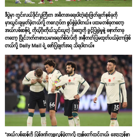
ဒီပွဲမှာ ကွင်းလယ်ဒိုင်လူကြီးက အဓိကအရေးပါတဲ့ဆုံးဖြတ်ချက်နှစ်ခုကို
မှားယွင်းချမှတ်ခဲ့တယ်လို့ ကလော့ပ်က စွပ်စွဲခဲ့ပါတယ်။ ပထမတစ်ခုကတော့
အယ်လစ်ဆန်ရဲ့ ကိုယ့်ဂိုးကိုယ်သွင်းယူတဲ့ ဂိုးတွေကို ခွင့်ပြုခဲ့မှုနဲ့ နောက်တခု
ကတော့ ပြိုင်ဘက်ကစားသမားခရက်စ်ဝဲလ်ကို အနီကတ်ပြမထုတ်ပယ်ခဲ့တာဖြစ်
တယ်လို့ Daily Mail ရဲ့ ဖော်ပြချက်အရ သိရပါတယ်။
"အယ်လစ်ဆန်ကို ပြစ်ဒဏ်ကျူးလွန်ခဲ့တာလို့ ကျွန်တော်ထင်တယ်၊ အော့ဘွန်နာ