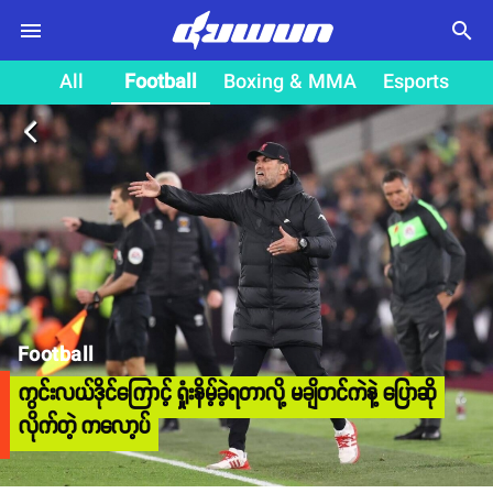
search
All
Football
Boxing & MMA
Esports
arrow_back_ios
Football
ကွင်းလယ်ဒိုင်ကြောင့် ရှုံးနိမ့်ခဲ့ရတာလို့ မချိတင်ကဲနဲ့ ပြောဆို
လိုက်တဲ့ ကလော့ပ်