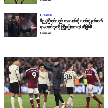
5 years ago
Football
ဒီညပွဲပြီးရင်လည်း ကလော့ပ်ကို လက်ဆွဲနှုတ်ဆက်
မှာမဟုတ်ဘူးလို့ ကြိုပြောထားတဲ့ ဆီမြွန်နီ
5 years ago