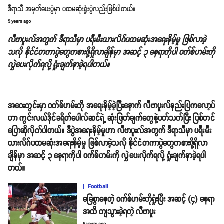
ဒီရာသီ အမှတ်ပေးပွဲမှာ ပထမဆုံးရှုံးပွဲလည်းဖြစ်ပါတယ်။
5 years ago
လီဗာပူးလ်အတွက် ဒီရာသီမှာ ပရီးမီးယားလိဂ်ပထမဆုံးအရေးနိမ့်မှု ဖြစ်လာခဲ့
သလို နိုင်ငံတကာပွဲတွေကစားဖို့ရှိလာချိန်မှာ အဆင့် ၃ နေရာကိုပါ ဝက်စ်ဟမ်းကို
လွှဲပေးလိုက်ရလို့ ရှုံးချက်နာခဲ့ရပါတယ်။
အဝေးကွင်းမှာ ဝက်စ်ဟမ်းကို အရေးနိမ့်ခဲ့ပြီးနောက် လီဗာပူးလ်နည်းပြကလော့ပ်
ဟာ ကွင်းလယ်ဒိုင်ခရိတ်ပေါလ်ဆင်ရဲ့ ဆုံးဖြတ်ချက်တွေနဲ့ပတ်သက်ပြီး ပြစ်တင်
ပြောဆိုလိုက်ပါတယ်။ ဒီပွဲအရေးနိမ့်မှုဟာ လီဗာပူးလ်အတွက် ဒီရာသီမှာ ပရီးမီး
ယားလိဂ်ပထမဆုံးအရေးနိမ့်မှု ဖြစ်လာခဲ့သလို နိုင်ငံတကာပွဲတွေကစားဖို့ရှိလာ
ချိန်မှာ အဆင့် ၃ နေရာကိုပါ ဝက်စ်ဟမ်းကို လွှဲပေးလိုက်ရလို့ ရှုံးချက်နာခဲ့ရပါ
တယ်။
Football
ခြေစွာနေတဲ့ ဝက်စ်ဟမ်းကိုရှုံးပြီး အဆင့် (၄) နေရာ
အထိ ကျသွားခဲ့ရတဲ့ လီဗာပူး