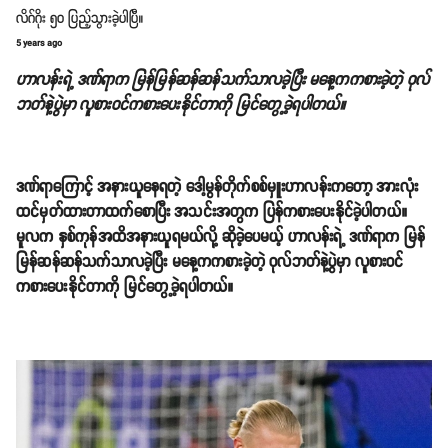
လိဂ်ဂိုး ၅၀ ပြည့်သွားခဲ့ပါပြီ။
5 years ago
ဟာလန်းရဲ့ ဒဏ်ရာက မြန်မြန်ဆန်ဆန်သက်သာလခဲ့ပြီး မနေ့ကကစားခဲ့တဲ့ ၀ုလ်
ဘတ်နဲ့ပွဲမှာ လူစားဝင်ကစားပေးနိုင်တာကို မြင်တွေ့ခဲ့ရပါတယ်။
ဒဏ်ရာကြောင့် အနားယူနေရတဲ့ ဒေါ့မွန်တိုက်စစ်မှူးဟာလန်းကတော့ အားလုံး
ထင်မှတ်ထားတာထက်စောပြီး အသင်းအတွက ပြန်ကစားပေးနိုင်ခဲ့ပါတယ်။
မူလက နှစ်ကုန်အထိအနားယူရမယ်လို့ ဆိုခဲ့ပေမယ့် ဟာလန်းရဲ့ ဒဏ်ရာက မြန်
မြန်ဆန်ဆန်သက်သာလခဲ့ပြီး မနေ့ကကစားခဲ့တဲ့ ၀ုလ်ဘတ်နဲ့ပွဲမှာ လူစားဝင်
ကစားပေးနိုင်တာကို မြင်တွေ့ခဲ့ရပါတယ်။