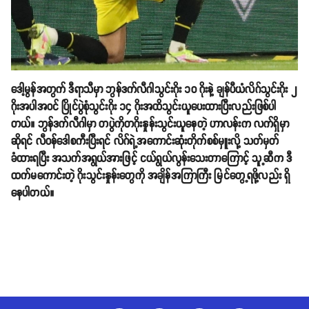
ဒေါ့မွန်အတွက် ဒီရာသီမှာ ဘွန်ဒက်လီဂါသွင်းဂိုး ၁၀ ဂိုးနဲ့ ချန်ပီယံလိဂ်သွင်းဂိုး ၂
ဂိုးအပါအဝင် ပြိုင်ပွဲစုံသွင်းဂိုး ၁၄ ဂိုးအထိသွင်းယူပေးထားပြီးလည်းဖြစ်ပါ
တယ်။ ဘွန်ဒက်လီဂါမှာ တပွဲကိုတဂိုးနှုန်းသွင်းယူနေတဲ့ ဟာလန်းက လက်ရှိမှာ
ဆိုရင် လီဝန်ဒေါစကီးပြီးရင် လိဂ်ရဲ့အကောင်းဆုံးတိုက်စစ်မှူးလို့ သတ်မှတ်
ခံထားရပြီး အသက်အရွယ်အားဖြင့် ငယ်ရွယ်လွန်းသေးတာကြောင့် သူ့ဆီက ဒီ
ထက်မကောင်းတဲ့ ဂိုးသွင်းနှုန်းတွေကို အချိန်အကြာကြီး မြင်တွေ့ရဖို့လည်း ရှိ
နေပါတယ်။