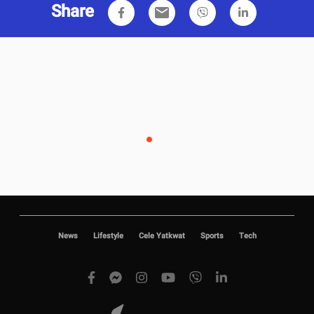
Share
email
News
Lifestyle
Cele Yatkwat
Sports
Tech