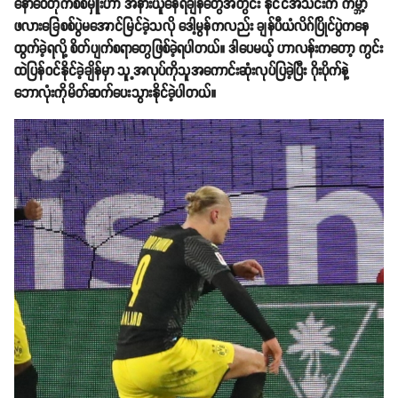
နော်ဝေတိုက်စစ်မှူးဟာ အနားယူနေရချိန်တွေအတွင်း နိုင်ငံအသင်းက ကမ္ဘာ့
ဖလားခြေစစ်ပွဲမအောင်မြင်ခဲ့သလို ဒေါ့မွန်ကလည်း ချန်ပီယံလိဂ်ပြိုင်ပွဲကနေ
ထွက်ခဲ့ရလို့ စိတ်ပျက်စရာတွေဖြစ်ခဲ့ရပါတယ်။ ဒါပေမယ့် ဟာလန်းကတော့ ကွင်း
ထဲပြန်ဝင်နိုင်ခဲ့ချိန်မှာ သူ့အလုပ်ကိုသူအကောင်းဆုံးလုပ်ပြခဲ့ပြီး ဂိုးပိုက်နဲ့
ဘောလုံးကိုမိတ်ဆက်ပေးသွားနိုင်ခဲ့ပါတယ်။