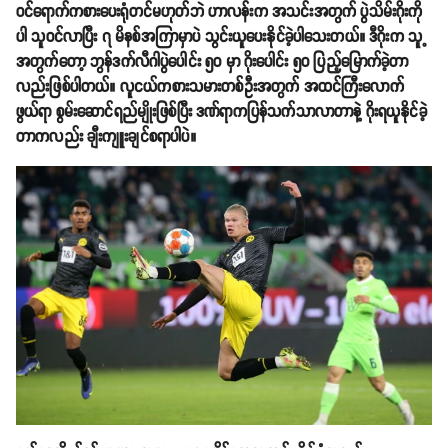
ဝင်ရောက်ကစားပေးရုံတင်မဟုတ်ဘဲ ဟာလန်းက အသင်းအတွက် ပွဲသိမ်းဂိုးကို
ပါ သူဝင်လာပြီး ၇ မိနစ်အကြာမှာပဲ သွင်းယူပေးနိုင်ခဲ့ပါသေးတယ်။ ဒီဂိုးက သူ့
အတွက်တော့ ဘွန်ဒက်လီဂါပွဲပေါင်း ၅၀ မှာ ဂိုးပေါင်း ၅၀ ပြည့်မြောက်ခဲ့တာ
လည်းဖြစ်ပါတယ်။ လူငယ်ကစားသမားတစ်ဦးအတွက် အထင်ကြီးလောက်
ဖွယ်ရာ စွမ်းဆောင်ရည်မျိုးဖြစ်ပြီး ဒဏ်ရာကပြန်သက်သာလာတာနဲ့ ဂိုးရယူနိုင်ခဲ့
တာကလည်း ချီးကျူးချင်စရာပါပဲ။