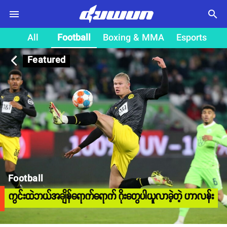
search
All
Football
Boxing & MMA
Esports
Featured
arrow_back_ios
Football
ကွင်းထဲဘယ်အချိန်ရောက်ရောက် ဂိုးတွေပါယူလာခဲ့တဲ့ ဟာလန်း