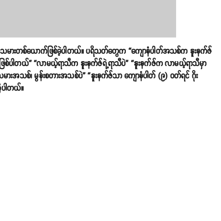
ားသမားတစ်ယောက်ဖြစ်ခဲ့ပါတယ်။ ပရိသတ်တွေက “ကျောနံပါတ်အသစ်က နူးနက်ဇ်
း ဖြစ်ပါတယ်” “လာမယ့်ရာသီက နူးနက်ဇ်ရဲ့ရာသီပဲ” “နူးနက်ဇ်က လာမယ့်ရာသီမှာ
သမားအသစ်၊ မွန်းစတားအသစ်ပဲ” “နူးနက်ဇ်သာ ကျောနံပါတ် (၉) ဝတ်ရင် ဂိုး
့ကြပါတယ်။