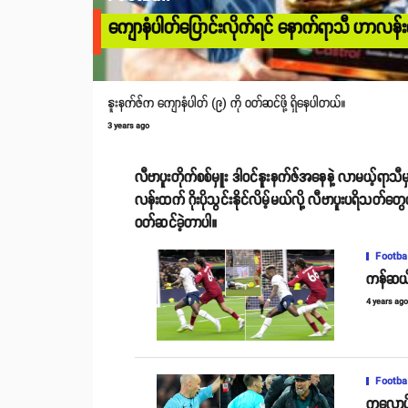
ကျောနံပါတ်ပြောင်းလိုက်ရင် နောက်ရာသီ ဟာလန်းကို
နူးနက်ဇ်က ကျောနံပါတ် (၉) ကို ဝတ်ဆင်ဖို့ ရှိနေပါတယ်။
3 years ago
လီဗာပူးတိုက်စစ်မှူး ဒါဝင်နူးနက်ဇ်အနေနဲ့ လာမယ့်ရာသီ
လန်းထက် ဂိုးပိုသွင်းနိုင်လိမ့်မယ်လို့ လီဗာပူးပရိသတ်
ဝတ်ဆင်ခဲ့တာပါ။
Footba
ကန်ဆယ်လ
4 years ag
Footba
ကလော့ပ