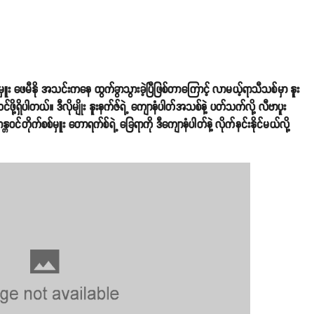
်မှူး ဖေမီနို အသင်းကနေ ထွက်ခွာသွားခဲ့ပြီဖြစ်တာကြောင့် လာမယ့်ရာသီသစ်မှာ နူး
ို့ရှိပါတယ်။ ဒီလိုမျိုး နူးနက်ဇ်ရဲ့ ကျောနံပါတ်အသစ်နဲ့ ပတ်သက်လို့ လီဗာပူး
င်တိုက်စစ်မှူး တောရက်စ်ရဲ့ ခြေရာကို ဒီကျောနံပါတ်နဲ့ လိုက်နင်းနိုင်မယ်လို့