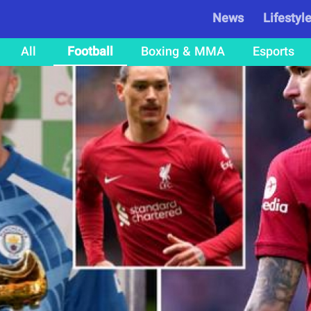
News
Lifestyl
All
Football
Boxing & MMA
Esports