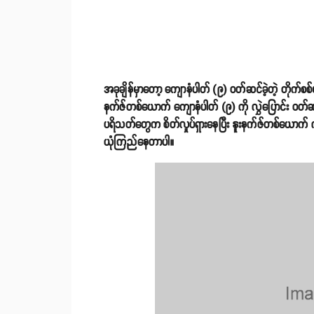
အခုချိန်မှာတော့ ကျောနံပါတ် (၉) ဝတ်ဆင်ခဲ့တဲ့ တိုက်စစ
နက်ဇ်တစ်ယောက် ကျောနံပါတ် (၉) ကို လွှဲပြောင်း ဝတ်ဆင်ဖ
ပရိသတ်တွေက စိတ်လှုပ်ရှားနေပြီး နူးနက်ဇ်တစ်ယောက် ဂန္တဝ
ယုံကြည်နေတာပါ။