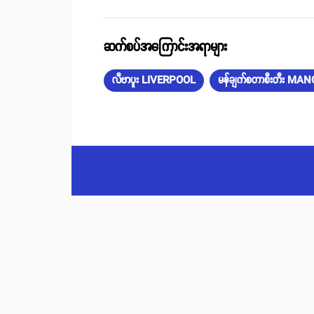
ဆက်စပ်အကြောင်းအရာများ
လီဗာပူး LIVERPOOL
မန်ချက်စတာစီးတီး M