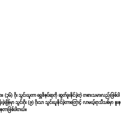
း၊ (၃၆) ဂိုး သွင်းယူကာ ရွှေဖိနပ်ဆုကို ဆွတ်ခူးနိုင်ခဲ့တဲ့ ကစားသမားလည်းဖြစ်ပါ
ျိန်မှာ သွင်းဂိုး (၉) ဂိုးသာ သွင်းယူနိုင်ခဲ့တာကြောင့် လာမယ့်ရာသီသစ်မှာ နူးန
လင့်နေတာဖြစ်ပါတယ်။