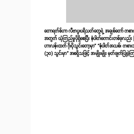
တောရက်စ်ဟာ လီဗာပူးပရိသတ်တွေရဲ့ အချစ်တော် ကစ
အတွက် ယုံကြည်မှုပိုရှိစေပြီး နံပါတ်ကောင်းတစ်ခုလည်
ဟာလန်းထက် ဂိုးပိုသွင်းတော့မှာ” “နံပါတ်အသစ်၊ ကစား
(၃၀) သွင်းမှာ” အစရှိသဖြင့် အမျိုးမျိုး မှတ်ချက်ပြုခဲ