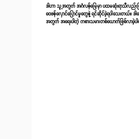
ဒါဟာ သူ့အတွက် အင်္ဂလန်မြေမှာ ပထမဆုံးရာသီလည်းဖြစ်ခ
ဝေဖန်လှောင်ပြောင်မှုတွေနဲ့ ရင်ဆိုင်ခဲ့ရပါသေးတယ်။ ဒါ
အတွက် အရေးပါတဲ့ ကစားသမားတစ်ယောက်ဖြစ်လာခဲ့ပ