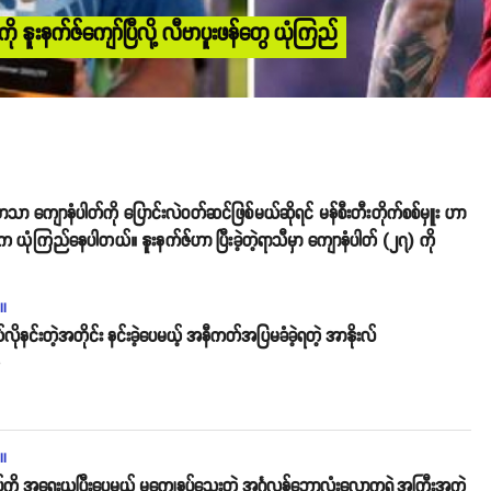
 နူးနက်ဇ်ကျော်ပြီလို့ လီဗာပူးဖန်တွေ ယုံကြည်
မှာသာ ကျောနံပါတ်ကို ပြောင်းလဲဝတ်ဆင်ဖြစ်မယ်ဆိုရင် မန်စီးတီးတိုက်စစ်မှူး ဟာ
တွေက ယုံကြည်နေပါတယ်။ နူးနက်ဇ်ဟာ ပြီးခဲ့တဲ့ရာသီမှာ ကျောနံပါတ် (၂၇) ကို
ll
ိုနင်းတဲ့အတိုင်း နင်းခဲ့ပေမယ့် အနီကတ်အပြမခံခဲ့ရတဲ့ အာနိုးလ်
o
ll
်ကို အရေးယူပြီးပေမယ့် မကျေနပ်သေးတဲ့ အင်္ဂလန်ဘောလုံးလောကရဲ့အကြီးအကဲ