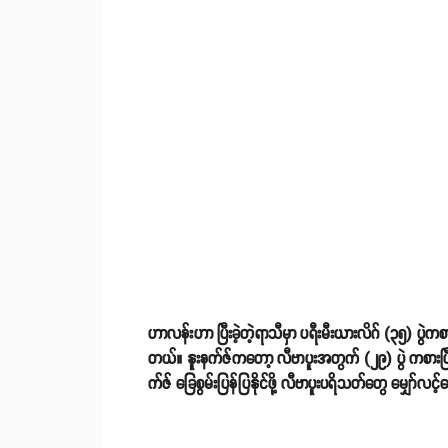
ဟာလန်းဟာ ပြီးခဲ့တဲ့ရာသီမှာ ပရီးမီးယားလိဂ် (၃၅) ပွဲကစာ
တယ်။ နူးနက်ဇ်ကတော့ လီဗာပူးအတွက် (၂၉) ပွဲ ကစားပြီးခဲ့ခ
က်ဇ် ခြေစွမ်းပြန်ပြနိုင်ဖို့ လီဗာပူးပရိသတ်တွေ မျှော်