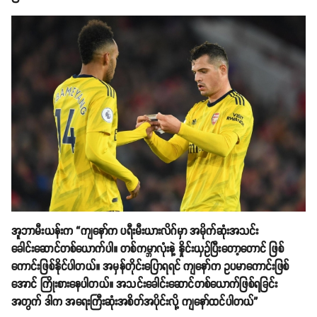
အူဘာမီးယန်းက “ကျနော်က ပရီးမီးယားလိဂ်မှာ အမိုက်ဆုံးအသင်း
ခေါင်းဆောင်တစ်ယောက်ပါ။ တစ်ကမ္ဘာလုံးနဲ့ နှိုင်းယှဥ်ပြီးတော့တောင် ဖြစ်
ကောင်းဖြစ်နိုင်ပါတယ်။ အမှန်တိုင်းပြောရရင် ကျနော်က ဥပမာကောင်းဖြစ်
အောင် ကြိုးစားနေပါတယ်။ အသင်းခေါင်းဆောင်တစ်ယောက်ဖြစ်ရခြင်း
အတွက် ဒါက အရေးကြီးဆုံးအစိတ်အပိုင်းလို့ ကျနော်ထင်ပါတယ်”