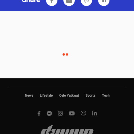
Share
email
News
Lifestyle
Cele Yatkwat
Sports
Tech