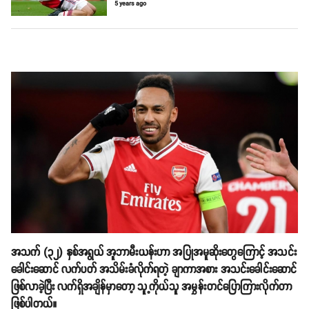
5 years ago
အသက် (၃၂) နှစ်အရွယ် အူဘာမီးယန်းဟာ အပြုအမူဆိုးတွေကြောင့် အသင်း
ခေါင်းဆောင် လက်ပတ် အသိမ်းခံလိုက်ရတဲ့ ချာကာအစား အသင်းခေါင်းဆောင်
ဖြစ်လာခဲ့ပြီး လက်ရှိအချိန်မှာတော့ သူ့ကိုယ်သူ အမွှန်းတင်ပြောကြားလိုက်တာ
ဖြစ်ပါတယ်။