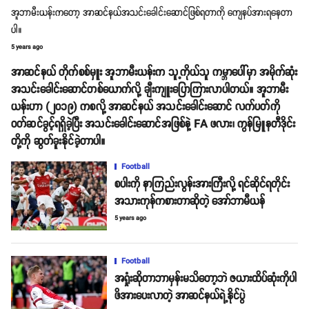
အူဘာမီးယန်းကတော့ အာဆင်နယ်အသင်းခေါင်းဆောင်ဖြစ်ရတာကို ကျေနပ်အားရနေတာ
ပါ။
5 years ago
အာဆင်နယ် တိုက်စစ်မှူး အူဘာမီးယန်းက သူ့ကိုယ်သူ ကမ္ဘာပေါ်မှာ အမိုက်ဆုံး
အသင်းခေါင်းဆောင်တစ်ယောက်လို့ ချီးကျူးပြောကြားလာပါတယ်။ အူဘာမီး
ယန်းဟာ (၂၀၁၉) ကစလို့ အာဆင်နယ် အသင်းခေါင်းဆောင် လက်ပတ်ကို
ဝတ်ဆင်ခွင့်ရရှိခဲ့ပြီး အသင်းခေါင်းဆောင်အဖြစ်နဲ့ FA ဖလား၊ ကွန်မြူနတီဒိုင်း
တို့ကို ဆွတ်ခူးနိုင်ခဲ့တာပါ။
Football
စပါးကို နာကြည်းလွန်းအားကြီးလို့ ရင်ဆိုင်ရတိုင်း
အသားကုန်ကစားတာဆိုတဲ့ အော်ဘာမီယန်
5 years ago
Football
အရှုံးဆိုတာဘာမှန်းမသိတော့ဘဲ ဇယားထိပ်ဆုံးကိုပါ
ဖိအားပေးလာတဲ့ အာဆင်နယ်ရဲ့နိုင်ပွဲ