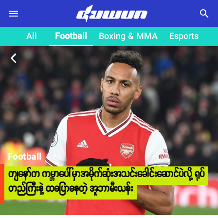
search
All
Football
Boxing & MMA
Esports
arrow_back_ios
Football
ကျနော်က ကမ္ဘာပေါ်မှာအမိုက်ဆုံးအသင်းခေါင်းဆောင်ပဲလို့ ရုပ်
တည်ကြီးနဲ့ ထပြောနေတဲ့ အူဘာမီးယန်း