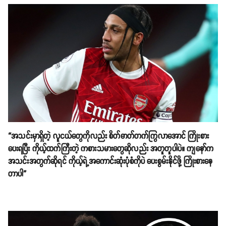
“အသင်းမှာရှိတဲ့ လူငယ်တွေကိုလည်း စိတ်ဓာတ်တက်ကြွလာအောင် ကြိုးစား
ပေးရပြီး ကိုယ့်ထက်ကြီးတဲ့ ကစားသမားတွေဆိုလည်း အတူတူပါပဲ။ ကျနော်က
အသင်းအတွက်ဆိုရင် ကိုယ့်ရဲ့အကောင်းဆုံးပုံစံကိုပဲ ပေးစွမ်းနိုင်ဖို့ ကြိုးစားနေ
တာပါ”