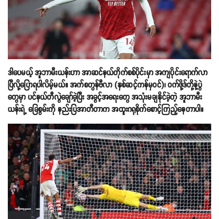
ဒါပေမယ့် အူဘာမီးယန်းဟာ အာဆင်နယ်တိုက်စစ်ပိုင်းမှာ အကျပိုင်းရောက်လာ
ပြီလို့ပြောရပါလိမ့်မယ်။ အက်စတွန်ဗီလာ (နှစ်ဆင့်ကန်မှဝင်)၊ ဝက်ဖို့ဒ်တို့နဲ့ပွဲ
တွေမှာ ပင်နယ်တီလွဲချော်ခဲ့ပြီး အခွင့်အရေးတွေ အသုံးမချနိုင်ခဲ့တဲ့ အူဘာမီး
ယန်းရဲ့ ခြေစွမ်းကို နည်းပြအာတီတာက အထူးဂရုစိုက်စောင့်ကြည့်နေတာပါ။