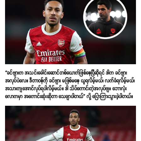
“ခင်ဗျားက အသင်းခေါင်းဆောင်တစ်ယောက်ဖြစ်နေပြီဆိုရင် ဒါက ခင်ဗျား
အလုပ်ပဲလေ။ ဒီတာဝန်ကို ခင်ဗျား မဖြစ်မနေ ယူရလိမ့်မယ်၊ လက်ခံရလိမ့်မယ်၊
အသားကျအောင်လုပ်ရပါလိမ့်မယ်။ ဒါ သိပ်ကောင်းတဲ့အလုပ်ဗျ။ ဘောလုံး
လောကမှာ အကောင်းဆုံးဆိုတာ သေချာပါတယ်” လို့ ပြောကြားသွားခဲ့ပါတယ်။