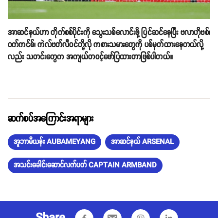
အာဆင်နယ်ဟာ တိုက်စစ်ပိုင်းကို သွေးသစ်လောင်းဖို့ ပြင်ဆင်နေပြီး ဗလာဟိုဗစ်၊
ဝက်ကင်စ်၊ ကဲလ်ဗတ်လီဝင်တို့လို ကစားသမားတွေကို ပစ်မှတ်ထားနေတယ်လို့
လည်း သတင်းတွေက အကျယ်တဝင့်ဖော်ပြထားတာဖြစ်ပါတယ်။
ဆက်စပ်အကြောင်းအရာများ
အူဘာမီယန်း AUBAMEYANG
အာဆင်နယ် ARSENAL
အသင်းခေါင်းဆောင်လက်ပတ် CAPTAIN ARMBAND