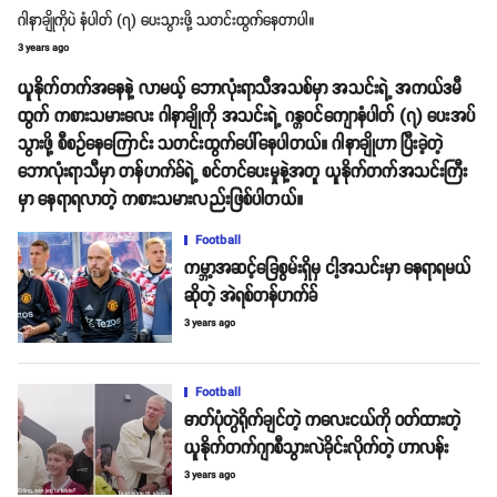
ဂါနာချိုကိုပဲ နံပါတ် (၇) ပေးသွားဖို့ သတင်းထွက်နေတာပါ။
3 years ago
ယူနိုက်တက်အနေနဲ့ လာမယ့် ‌ဘောလုံးရာသီအသစ်မှာ အသင်းရဲ့ အကယ်ဒမီ
ထွက် ကစားသမားလေး ဂါနာချိုကို အသင်းရဲ့ ဂန္တဝင်ကျောနံပါတ် (၇) ပေးအပ်
သွားဖို့ စီစဥ်နေကြောင်း သတင်းထွက်ပေါ်နေပါတယ်။ ဂါနာချိုဟာ ပြီးခဲ့တဲ့
ဘောလုံးရာသီမှာ တန်ဟက်ခ်ရဲ့ စင်တင်ပေးမှုနဲ့အတူ ယူနိုက်တက်အသင်းကြီး
မှာ နေရာရလာတဲ့ ကစားသမားလည်းဖြစ်ပါတယ်။
Football
ကမ္ဘာ့အဆင့်ခြေစွမ်းရှိမှ ငါ့အသင်းမှာ နေရာရမယ်
ဆိုတဲ့ အဲရစ်တန်ဟက်ခ်
3 years ago
Football
ဓာတ်ပုံတွဲရိုက်ချင်တဲ့ ကလေးငယ်ကို ဝတ်ထားတဲ့
ယူနိုက်တက်ဂျာစီသွားလဲခိုင်းလိုက်တဲ့ ဟာလန်း
3 years ago