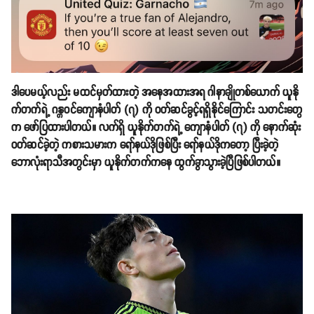
ဒါပေမယ့်လည်း မထင်မှတ်ထားတဲ့ အနေအထားအရ ဂါနာချိုတစ်ယောက် ယူနို
က်တက်ရဲ့ ဂန္တဝင်ကျောနံပါတ် (၇) ကို ဝတ်ဆင်ခွင့်ရရှိနိုင်ကြောင်း သတင်းတွေ
က ဖော်ပြထားပါတယ်။ လက်ရှိ ယူနိုက်တက်ရဲ့ ကျောနံပါတ် (၇) ကို နောက်ဆုံး
ဝတ်ဆင်ခဲ့တဲ့ ကစားသမားက ရော်နယ်ဒိုဖြစ်ပြီး ရော်နယ်ဒိုကတော့ ပြီးခဲ့တဲ့
ဘောလုံးရာသီအတွင်းမှာ ယူနိုက်တက်ကနေ ထွက်ခွာသွားခဲ့ပြီဖြစ်ပါတယ်။