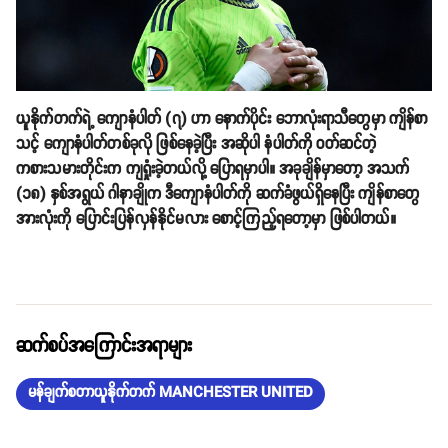
ယူနိုက်တက်ရဲ့ ကျောနံပါတ် (၇) ဟာ နောက်ပိုင်း ဘောလုံးရာသီတွေမှာ ကျိန်စာ
သင့် ကျောနံပါတ်တစ်ခုလို ဖြစ်နေခဲ့ပြီး အဆိုပါ နံပါတ်ကို ဝတ်ဆင်တဲ့
ကစားသမားတိုင်းက ကျရှုံးခဲ့တယ်လို့ ပြောရမှာပါ။ အခုချိန်မှာတော့ အသက်
(၁၈) နှစ်အရွယ် ဂါနာချိုက ဒီကျောနံပါတ်ကို ဆက်ခံဖွယ်ရှိနေပြီး ကျိန်စာတွေ
အားလုံးကို ပြောင်းပြန်လှန်နိုင်မလား စောင့်ကြည့်ရတော့မှာ ဖြစ်ပါတယ်။
ဆက်စပ်အကြောင်းအရာများ
မန်ချက်စတာယူနိုက်တက် MANCHESTER UNITED