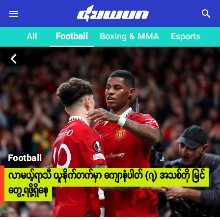
search
All
Football
Boxing & MMA
Esports
arrow_back_ios
Football
လာမယ့်ရာသီ ယူနိုက်တက်မှာ ကျောနံပါတ် (၇) အသစ်ကို မြင်
တွေ့ရဖို့ရှိနေ