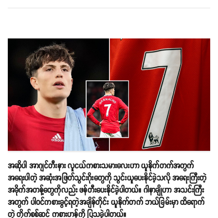
အဆိုပါ အာဂျင်တီးနား လူငယ်ကစားသမားလေးဟာ ယူနိုက်တက်အတွက်
အရေးပါတဲ့ အဆုံးအဖြတ်သွင်းဂိုးတွေကို သွင်းယူပေးနိုင်ခဲ့သလို အရေးကြီးတဲ့
အခိုက်အတန့်တွေကိုလည်း ဖန်တီးပေးနိုင်ခဲ့ပါတယ်။ ဂါနာချိုဟာ အသင်းကြီး
အတွက် ပါဝင်ကစားခွင့်ရတဲ့အချိန်တိုင်း ယူနိုက်တက် ဘယ်ခြမ်းမှာ ထိရောက်
တဲ့ တိုက်စစ်ဆင် ကစားဟန်ကို ပြသခဲ့ပါတယ်။