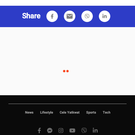
Share
email
News
Lifestyle
Cele Yatkwat
Sports
Tech