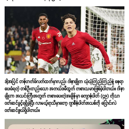
ဒါ့အပြင် တန်ဟက်ခ်လက်ထက်မှာလည်း ဂါနာချိုက ယုံယုံကြည်ကြည်နဲ့ နေရာ
ပေးခံရတဲ့ တစ်ဦးတည်းသော အကယ်ဒမီထွက် ကစားသမားဖြစ်ခဲ့ပါတယ်။ ဂါနာ
ချိုဟာ အသင်းကြီးအတွက် ကစားပေးတဲ့အချိန်မှာ ကျောနံပါတ် (၄၉) ကိုသာ
ဝတ်ဆင်ခွင့်ရရှိခဲ့ပြီး လာမယ့်ရာသီမှာတော့ ဂျာစီနံပါတ်အသစ်ကို ပြောင်းလဲ
ဝတ်ဆင်ဖွယ်ရှိပါတယ်။