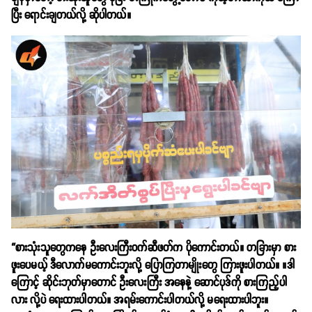
ပြီး ရောင်းချတယ်လို့ ဆိုပါတယ်။
“စားသုံးသူတွေကနေ ဦးလေးကြီးဝက်ဆီဖတ်က ပိုကောင်းတယ်။ တခြားမှာ စား
ဖူးပေမယ့် ဒီလောက်မကောင်းဘူးလို့ ပြောကြတာမျိုးတွေ ကြားဖူးပါတယ်။ ။ဒါ
ကြောင့် ဆိုင်းဘုတ်မှာတောင် ဦးလေးကြီး အနေနဲ့ ဆောင်ပုဒ်ကို စားကြည့်ပါ
လား လို့ပဲ ရေးထားပါတယ်။ အရမ်းကောင်းပါတယ်လို့ မရေးထားပါဘူး။