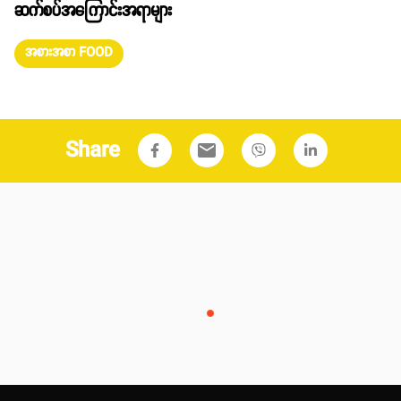
ဆက်စပ်အကြောင်းအရာများ
အစားအစာ FOOD
Share
email