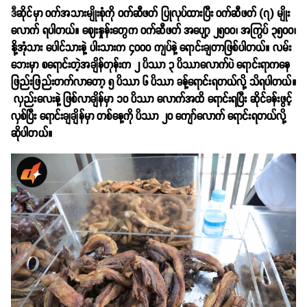
ဒီ
ဆိုင်မှာ ဝက်အသားမျိုးစုံကို ဝက်ဆီဖတ် ပြုလုပ်ထားပြီး ဝက်ဆီဖတ် (၇) မျိုး
လောက် ရပါတယ်။ ဈေးနှုန်းတွေက ဝက်ဆီဖတ် အပျော့ ၂၅၀၀၊ အကြွပ် ၃၅၀၀၊
နို့အုံသား ပေါင်သားနဲ့ ပါးသားက ၄၀၀၀ ကျပ်နဲ့ ရောင်းချတာဖြစ်ပါတယ်။ လမ်း
ဘေးမှာ စရောင်းတဲ့အချိန်တုန်းက ၂ ပိဿာ ၃ ပိဿာလောက်ပဲ ရောင်းရာကနေ
ဖြည်းဖြည်းတက်လာတော့ ၅ ပိဿာ ၆ ပိဿာ ခန့်ရောင်းရတယ်လို့ သိရပါတယ်။
လှည်းလေးနဲ့ ဖြစ်လာချိန်မှာ ၁၀ ပိဿာ ‌လောက်အထိ ရောင်းရပြီး ဆိုင်ခန်းဖွင့်
လှစ်ပြီး ရောင်းချချိန်မှာ တစ်နေ့ကို ပိဿာ ၂၀ ကျော်လောက် ရောင်းရတယ်လို့
ဆိုပါတယ်။