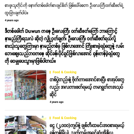
စားဖူးသူတိုင်းကို နောက်တစ်ခေါက်စားချင်စိတ် ဖြစ်ပေါ်စေတာ ဦးလေးကြီးဝက်ဆီဖတ်ရဲ့
ထူးခြားချက်ပါပဲ။
4 years ago
ဒီတစ်ခေါက် Duwun ကနေ ဦးလေးကြီး ဝက်ဆီဖတ်ကြော် ဘာကြောင့်
နာမည်ကြီးရသလဲ ဆိုတဲ့ လျှို့ဝှက်ချက်၊ ဦးလေးကြီး ဝက်ဆီဖတ်ရယ်လို့
စားသုံးသူတွေကြားမှာ နာမည်တစ်ခု ဖြစ်လာအောင် ကြိုးစားခဲ့ရပုံတွေနဲ့ လမ်း
ဘေးဈေးသည်ဘဝကနေ ဆိုင်ခန်းပိုင်ရှင်ဖြစ်လာအောင် ရုန်းကန်ခဲ့ရပုံတွေ
ကို ဝေမျှပေးသွားမှာဖြစ်ပါတယ်။
Food & Cooking
တစ်ပွဲတည်းနဲ့ ဗိုက်ကားအောင်စားပြီး စာအုပ်တွေ
လည်း အလကားဖတ်ရမယ့် ကမာရွတ်ကအသုပ်
ဆိုင်
4 years ago
Food & Cooking
ငွေ (၂,၀၀၀)ကျပ်နဲ့ ချစ်တီးထမင်းအဝစားရမယ့်
ရန်ကုန်မြို့ရဲ့ သက်တမ်းအရင့်ဆုံးအိန္ဒိယ