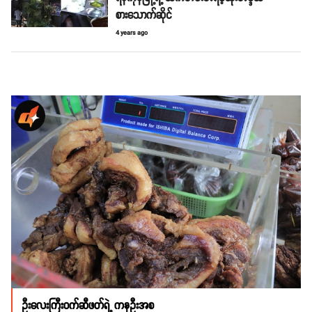
စားသောက်ဆိုင်
4 years ago
ဦး
လေးကြီးဝက်ဆီဖတ်ရဲ့ ကနဦးအစ