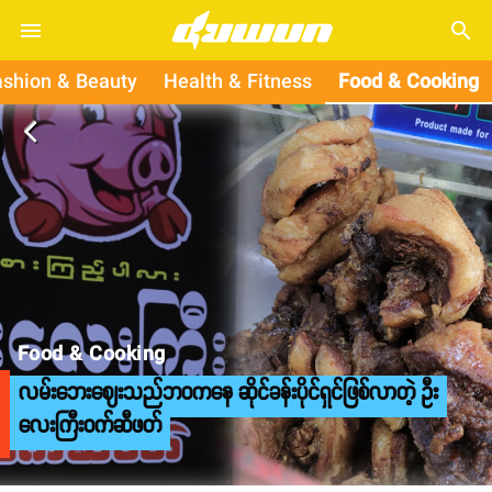
search
ashion & Beauty
Health & Fitness
Food & Cooking
arrow_back_ios
Food & Cooking
လမ်းဘေးဈေးသည်ဘဝကနေ ဆိုင်ခန်းပိုင်ရှင်ဖြစ်လာတဲ့ ဦး
လေးကြီးဝက်ဆီဖတ်