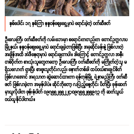
နှစ်ပေါင်း ၁၇ နှစ်ကြာ နန္ဒဝန်ဈေးရှေ့မှာပဲ ရောင်းခဲ့တဲ့ ဝက်ဆီဖတ်
ဦးလေးကြီး ဝက်ဆီဖတ်ကို လမ်းဘေးမှာ စရောင်းကတည်းက တောင်ဥက္ကလာပ
မြို့နယ်၊ နန္ဒဝန်ဈေးရှေ့မှာပဲ ရောင်းချခဲ့တာဖြစ်ပြီး အခုဆိုင်ခန်းနဲ့ ဖြစ်လာတဲ့
အချိန်အထိ အဲဒီနေရာမှာပဲ ရောင်းချတာပါ။ ဒါကြောင့် တောင်ဥက္ကလာ အနီး
တစ်ဝိုက်က စားသုံးသူတွေကတော့ ဦးလေးကြီး ဝက်ဆီဖတ်ကို မကြိုက်တဲ့သူ မ
ရှိသလောက် ရှားပြီး စားဖူးသူတိုင်းလည်း နောက်တစ်ခါ ထပ်ဝယ်စားချင်စိတ်
ဖြစ်လာအောင် အရသာက ဆွဲဆောင်ထားကာ ရန်ကုန်မြို့ ရဲ့နာမည်ကြီး ဝက်ဆီ
ဖတ် ဖြစ်လာခဲ့တာ အမှန်ပါပဲ။ ဆိုင်ကိုတော့ လပြည့်နေ့တိုင်း ပိတ်ပြီး ဖုန်းဆက်
မှာယူလိုပါက ဖုန်းနံပါတ် ၀၉၇၅၅၂၅၅၂၂၄၊၀၉၇၅၅၂၅၅၉၇၃ ကို ဆက်သွယ်
ဝယ်ယူနိုင်ပါတယ်။