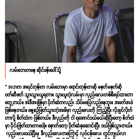
လမ်း
ဘေးကနေ ဆိုင်ခန်းပေါ်သို့
“ အ
ဘက အရင်တုန်းက လမ်းဘေးမှာ ရောင်းတုန်းကဆို မနက်မနက်ဆို
ဝက်ဆီဖတ် သွားသွားယူရတာ။ သွားယူတဲ့လမ်းမှာ လှည်းလေးတစ်စီးရပ်ထားတာ
တွေ့တယ်။ အဲဒီအချိန်မှာ ပိုက်ဆံကလည်း သိပ်မပြေလည်နေဘူး။ အခက်အခဲ
ဖြစ်နေတယ်။ နေ့စဥ်ဖြတ်သွားတဲ့အခါမှာ လှည်းလေးကို ကြည့်ပြီး လိုချင်လိုက်
တာလို့ စိတ်ထဲက ဖြစ်တယ်။ ဒီလှည်းကို ငါ ရအောင်ဝယ်မယ်ဆိုပြီးတော့ စိတ်ထဲ
မှာ ပိုင်းဖြတ်ထားတာပေါ့။ နောက်တော့ ပိုက်ဆံစုဆောင်းပြီး ဝယ်ဖြစ်သွားတယ်။
လှည်းလေးဝယ်ပြီးမှ ဒီလှည်းလေးကကြောင့် လုပ်ငန်းလေး တွင်ကျယ်လာ