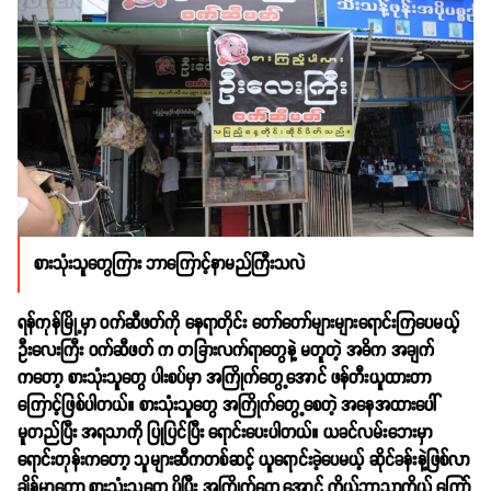
စားသုံးသူတွေကြား ဘာကြောင့်နာမည်ကြီးသလဲ
ရန်ကုန်မြို့မှာ ဝက်ဆီဖတ်ကို နေရာတိုင်း တော်တော်များများရောင်းကြပေမယ့်
ဦးလေးကြီး ဝက်ဆီဖတ် က တခြားလက်ရာတွေနဲ့ မတူတဲ့ အဓိက အချက်
ကတော့ စားသုံးသူတွေ ပါးစပ်မှာ အကြိုက်တွေ့အောင် ဖန်တီးယူထားတာ
ကြောင့်ဖြစ်ပါတယ်။ စားသုံးသူတွေ အကြိုက်တွေ့စေတဲ့ အနေအထားပေါ်
မူတည်ပြီး အရသာကို ပြုပြင်ပြီး ရောင်းပေးပါတယ်။ ယခင်လမ်းဘေးမှာ
ရောင်းတုန်းကတော့ သူများဆီကတစ်ဆင့် ယူရောင်းခဲ့ပေမယ့် ဆိုင်ခန်းနဲ့ဖြစ်လာ
ချိန်မှာတော့ စားသုံးသူတွေ ပိုပြီး အကြိုက်တွေ့အောင် ကိုယ့်ဘာသာကိုယ် ကြော်