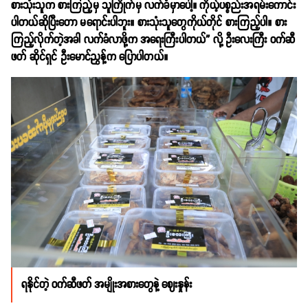
စားသုံးသူက စားကြည့်မှ သူကြိုက်မှ လက်ခံမှာပေါ့။ ကိုယ့်ပစ္စည်းအရမ်းကောင်း
ပါတယ်ဆိုပြီးတော မရောင်းပါဘူး။ စားသုံးသူတွေကိုယ်တိုင် စားကြည့်ပါ။ စား
ကြည့်လိုက်တဲ့အခါ လက်ခံလာဖို့က အရေးကြီးပါတယ်” လို့ ဦးလေးကြီး ဝက်ဆီ
ဖတ် ဆိုင်ရှင် ဦးမောင်ညွန့်က ပြောပါတယ်။
ရနိုင်တဲ့ ဝက်ဆီဖတ် အမျိုးအစားတွေနဲ့ ဈေးနှုန်း