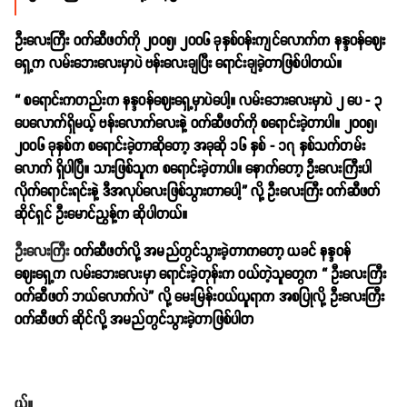
ဦးလေးကြီး ဝက်ဆီဖတ်ကို ၂၀၀၅၊ ၂၀၀၆ ခုနှစ်ဝန်းကျင်လောက်က နန္ဒဝန်ဈေး
ရှေ့က လမ်းဘေးလေးမှာပဲ ဗန်းလေးချပြီး ရောင်းချခဲ့တာဖြစ်ပါတယ်။
“ စရောင်းကတည်းက နန္ဒဝန်ဈေးရှေ့မှာပဲပေါ့။ လမ်းဘေးလေးမှာပဲ ၂ ပေ - ၃
ပေလောက်ရှိမယ့် ဗန်းလောက်လေးနဲ့ ဝက်ဆီဖတ်ကို စရောင်းခဲ့တာပါ။ ၂၀၀၅၊
၂၀၀၆ ခုနှစ်က စရောင်းခဲ့တာဆိုတော့ အခုဆို ၁၆ နှစ် - ၁၇ နှစ်သက်တမ်း
လောက် ရှိပါပြီ။ သားဖြစ်သူက စရောင်းခဲ့တာပါ။ နောက်တော့ ဦးလေးကြီးပါ
လိုက်ရောင်းရင်းနဲ့ ဒီအလုပ်လေးဖြစ်သွားတာပေါ့” လို့ ဦးလေးကြီး ဝက်ဆီဖတ်
ဆိုင်ရှင် ဦးမောင်ညွန့်က ဆိုပါတယ်။
ဦးလေးက
ြီး ဝက်ဆီဖတ်လို့ အမည်တွင်သွားခဲ့တာကတော့ ယခင် နန္ဒဝန်
ဈေး‌ရှေ့က လမ်းဘေးလေးမှာ ရောင်းခဲ့တုန်းက ဝယ်တဲ့သူတွေက “ ဦးလေးကြီး
ဝက်ဆီဖတ် ဘယ်လောက်လဲ” လို့ မေးမြန်းဝယ်ယူရာက အစပြုလို့ ဦးလေးကြီး
ဝက်ဆီဖတ် ဆိုင်လို့ အမည်တွင်သွားခဲ့တာဖြစ်ပါတ
ယ်။