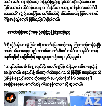
တယ်။ အဲဒီကနေ စပြီးတော့ တဖြည်းဖြည်းနဲ့ လူပိုသိလာပြီး ဆိုင်ခန်းလေး
ဖြစ်လာတာပါ။ ဆိုင်ခန်းလေးနဲ့ ရောင်းနိုင်တာကတော့ တစ်နှစ်လောက်ပဲ ရှိပါ
သေးတယ်” လို့ ဦးလေးကြီးက ဝက်ဆီဖတ်ကို ဆိုင်ခန်းလေးနဲ့ ဖြစ်လာအောင်
ကြိုးစားခဲ့ရပုံတွေကို ပြန်လည်ပြောပြပါတယ်။
အော
က်ခြေအဆင့်ကနေ ဇွဲအပြည့်နဲ့ ကြိုးစားခဲ့ရသူ
ဒီ
လို ဆိုင်ခန်းလေးနဲ့ ဖြစ်လာဖို့ အောက်ခြေအဆင့်ကနေ ကြိုးစားရုန်းကန်ခဲ့ရပြီး
ယခင်လမ်းဘေးဈေးသည်ဘဝတုန်းက ဝက်ဆီဖတ် တစ်ပိဿာ၊ နှစ်ပိဿာခန့်
ရောင်းရဖို့ကို နေ့ပြန်တိုးနဲ့ ငွေချေးယူတာမျိုးတွေ လုပ်ခဲ့ရသူပါ။
“
အရင်တုန်းကဆို ဒီနေ့ ရောင်းပြီး နောက်နေ့ပြန်ရင်းဖို့သူများဆီမှာ နေ့တိုးနဲ့
ချေးခဲ့ရတယ်။ နေ့သွင်းနဲ့ ဆိုတော့ ကိုယ်ရောင်းရသည် ဖြစ်ဖြစ် မရောင်းရသည်
ဖြစ်ဖြစ် နေ့သွင်းတောင်းတဲ့သူတွေကို ပေးလိုက်ရနဲ့ အဲဒီလို ဘဝကနေ ဒီ
အခြေအနေလေးရောက်လာဖို့ ရုန်းကန်ခဲ့ရတာပါ” လို့ ဆိုပါတယ်။