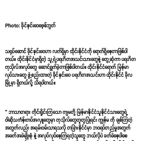
Photo: ခိုင်နှင်းဝေဖေ့စ်ဘွတ်