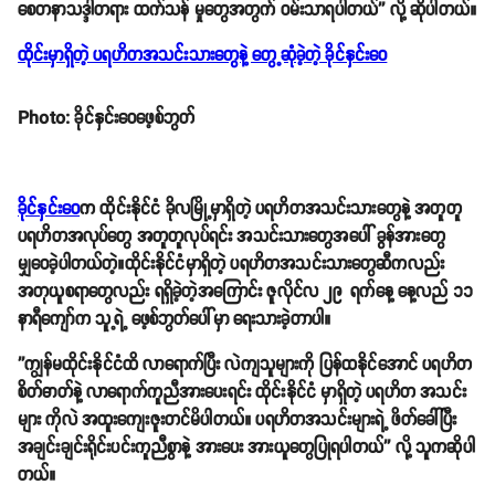
သရုပ်ဆောင် ခိုင်နှင်းဝေဟာ လက်ရှိမှာ ထိုင်းနိုင်ငံကို ရောက်ရှိနေတာဖြစ်ပါ
တယ်။ ထိုင်းနိုင်ငံမှာရှိတဲ့ သူ့ရဲ့ပရဟိတအသင်းသားတွေနဲ့ တွေ့ဆုံကာ ပရဟိတ
ကုသိုလ်အလုပ်တွေ ဆောင်ရွက်ခဲ့တာဖြစ်ပါတယ်။ ထိုင်းနိုင်ငံရောက် မြန်မာ
လုပ်သားတွေ ဖွဲ့စည်းထားတဲ့ ခိုင်နှင်းဝေ ပရဟိတအသင်းဟာ ထိုင်းနိုင်ငံ ခိုလ
မြို့မှာ ရှိတယ်လို့ သိရပါတယ်။
'' ဘာသာတရား ကိုင်းရှိုင်းကြသော ကျမတို့ မြန်မာနိုင်ငံသူနိုင်ငံသားတွေရဲ့
ဝါဆိုသင်္ကန်းကပ်အလှူတွေမှာ ကုသိုလ်တွေတူတူပြုရင်း ကျွန်မ ကို ချစ်ကြတဲ့
အတွက်လည်း အရမ်းဝမ်းသာရသလို တခြားနိုင်ငံမှာ ဘဝရပ်တည်မှုအတွက်
အခက်အခဲမျိုးစုံ နဲ့ အလုပ်လုပ်နေကြရတဲ့သူတွေ ဘယ်လိုပဲ ခက်ခဲနေပါစေ
စေတနာသဒ္ဒါတရား ထက်သန် မှုတွေအတွက် ဝမ်းသာရပါတယ်'' လို့ ဆိုပါတယ်။
ထိုင်းမှာရှိတဲ့ ပရဟိတအသင်းသားတွေနဲ့ တွေ့ဆုံခဲ့တဲ့ ခိုင်နှင်းဝေ
Photo: ခိုင်နှင်းဝေဖေ့စ်ဘွတ်