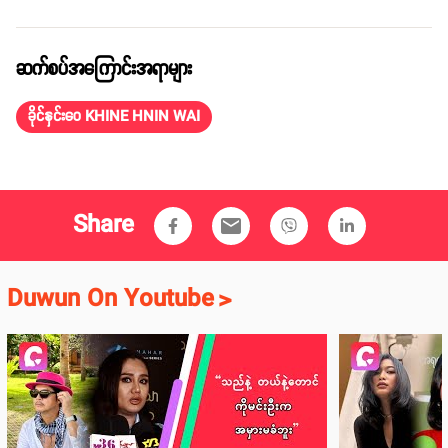
မှာ ဇူလိုင်(၂) ရက်နေ့က ရေးသားခဲ့ဖူးပါတယ်။
Photo: ခိုင်နှင်းဝေဖေ့စ်ဘွတ်
ခိုင်နှင်းဝေဟာ ပရဟိတအလုပ်တွေနဲ့ ပတ်သက်လာရင် စွမ်းစွမ်းတမံဆောင်ရွက်
နေသူတစ်ဦးပါ။ United Act ရဲ့ ကလေး သူငယ် လူကုန်ကူးမှု တားဆီးရေး
ဆိုင်ရာ အထူးသံတမန် ခန့်အပ်ခြင်း ခံရတဲ့ ခိုင်နှင်းဝေက အမျိုးသမီးတွေနဲ့
ကလေးတွေအတွက် အားတက်သရော ပါဝင်ကူညီ ဆောင်ရွက်ပေးနေသူ ဖြစ်ပါ
တယ်။
ဆက်စပ်အကြောင်းအရာများ
ခိုင်နှင်းဝေ KHINE HNIN WAI