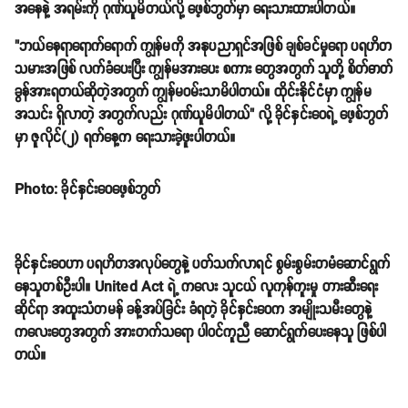
Photo: ခိုင်နှင်းဝေဖေ့စ်ဘွတ်
သူမဦးစီးတဲ့
ပရဟိတ
အသင်းကြီးဟာ ထိုင်းနိုင်ငံမှာပါ ရှိလာနိုင်တဲ့အတွက် သူမ
အနေနဲ့ အရမ်းကို ဂုဏ်ယူမိတယ်လို့ ဖေ့စ်ဘွတ်မှာ ရေးသားထားပါတယ်။
"ဘယ်နေရာရောက်ရောက် ကျွန်မကို အနုပညာရှင်အဖြစ် ချစ်ခင်မှုရော ပရဟိတ
သမားအဖြစ် လက်ခံပေးပြီး ကျွန်မအားပေး စကား တွေအတွက် သူတို့ စိတ်ဓာတ်
ခွန်အားရတယ်ဆိုတဲ့အတွက် ကျွန်မဝမ်းသာမိပါတယ်။ ထိုင်းနိုင်ငံမှာ ကျွန်မ
အသင်း ရှိလာတဲ့ အတွက်လည်း ဂုဏ်ယူမိပါတယ်" လို့ ခိုင်နှင်းဝေရဲ့ ဖေ့စ်ဘွတ်