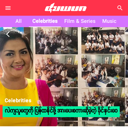
search
All
Celebrities
Film & Series
Music
arrow_back_ios
Celebrities
လဲကျသူတွေကို ပြန်ထနိုင်ဖို့ အားပေးစကားဆိုခဲ့တဲ့ ခိုင်နှင်းဝေ