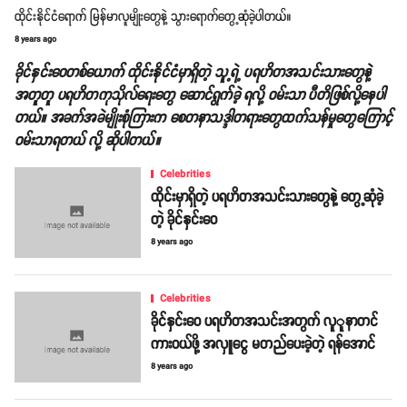
ထိုင်းနိုင်ငံရောက် မြန်မာလူမျိုးတွေနဲ့ သွားရောက်တွေ့ဆုံခဲ့ပါတယ်။
8 years ago
ခိုင်နှင်းဝေတစ်ယောက် ထိုင်းနိုင်ငံမှာရှိတဲ့ သူ့ရဲ့ ပရဟိတအသင်းသားတွေနဲ့
အတူတူ ပရဟိတကုသိုလ်ရေးတွေ ဆောင်ရွက်ခဲ့ ရလို့ ဝမ်းသာ ပီတိဖြစ်လို့နေပါ
တယ်။ အခက်အခဲမျိုးစုံကြားက စေတနာသဒ္ဒါတရားတွေထက်သန်မှုတွေကြောင့်
ဝမ်းသာရတယ် လို့ ဆိုပါတယ်။
Celebrities
ထိုင်းမှာရှိတဲ့ ပရဟိတအသင်းသားတွေနဲ့ တွေ့ဆုံခဲ့
တဲ့ ခိုင်နှင်းဝေ
8 years ago
Celebrities
ခိုင်နှင်းဝေ ပရဟိတအသင်းအတွက် လူူနာတင်
ကားဝယ်ဖို့ အလှူငွေ မတည်ပေးခဲ့တဲ့ ရန်အောင်
8 years ago