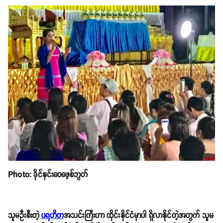
ခိုင်နှင်းဝေ
က ထိုင်းနိုင်ငံ ခိုလမြို့မှာရှိတဲ့ ပရဟိတအသင်းသားတွေနဲ့ အတူတူ
ပရဟိတအလုပ်တွေ အတူတူလုပ်ရင်း အသင်းသားတွေအပေါ် ခွန်အားတွေ
မျှဝေခဲ့ပါတယ်တဲ့။ထိုင်းနိုင်ငံမှာရှိတဲ့ ပရဟိတအသင်းသားတွေဆီကလည်း
အတုယူစရာတွေလည်း ရရှိခဲ့တဲ့အကြောင်း ဇူလိုင်လ ၂၉ ရက်နေ့ နေ့လည် ၁၁
နာရီကျော်က သူ့ရဲ့ ဖေ့စ်ဘွတ်ပေါ်မှာ ရေးသားခဲ့တာပါ။
''ကျွန်မထိုင်းနိုင်ငံထိ လာရောက်ပြီး လဲကျသူများကို ပြန်ထနိုင်အောင် ပရဟိတ
စိတ်ဓာတ်နဲ့ လာရောက်ကူညီအားပေးရင်း ထိုင်းနိုင်ငံ မှာရှိတဲ့ ပရဟိတ အသင်း
များ ကိုလဲ အထူးကျေးဇူးတင်မိပါတယ်။ ပရဟိတအသင်းများရဲ့ ဖိတ်ခေါ်ပြီး
အချင်းချင်းရိုင်းပင်းကူညီစွာနဲ့ အားပေး အားယူတွေပြုရပါတယ်'' လို့ သူကဆိုပါ
တယ်။