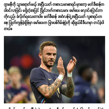
ဂျာမနီကို သွားရောက်မယ့် အပြီးသတ် ကစားသမားစာရင်းမှာတော့ မက်ဒီဆန်က
ပါဝင်လာခြင်း မရှိတဲ့အပြင် ပြိုင်ဘက်ကစားသမား မော်ပေး လှောင်ပြောင်တာ
ကိုလည်း ခံလိုက်ရသေးတာပါ။ မက်ဒီဆန် အင်္ဂလန်ရဲ့အပြီးသတ် လူစာရင်းက
နေ ပြုတ်ကျန်ခဲ့ချိန်မှာ မော်ပေးက မြားပစ်ဂိမ်းနဲ့ပုံကို ဆိုရှယ်မီဒီယာမှာ တင်ခဲ့ပါ
တယ်။