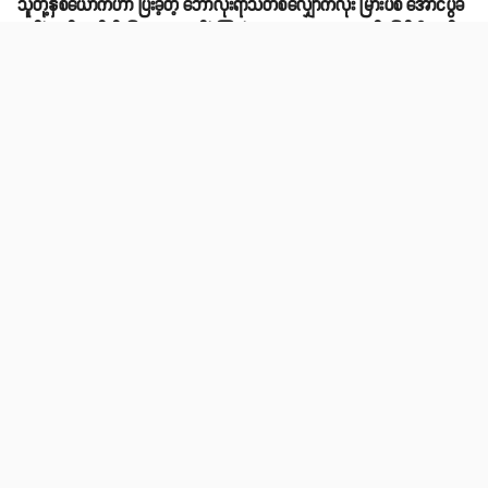
သူတို့နှစ်ယောက်ဟာ ပြီးခဲ့တဲ့ ဘောလုံးရာသီတစ်လျှောက်လုံး မြားပစ် အောင်ပွဲခံ
ဟန်နဲ့ပတ်သက်လို့ ပြဿနာတက်ခဲ့ကြတဲ့ ကစားသမားတွေလည်း ဖြစ်ပါတယ်။
အဲ့ဒါကြောင့်လည်း အခုချိန်မှာ မက်ဒီဆန်ကို မော်ပေးက အချိန်ကိုက်
လှောင်ပြောင်ခဲ့တာလည်း ဖြစ်နိုင်ကြောင်း သတင်းတွေက ဖော်ပြနေကြပါ
တယ်။
ဆက်စပ်အကြောင်းအရာများ
အင်္ဂလန် ENGLAND
Share
email