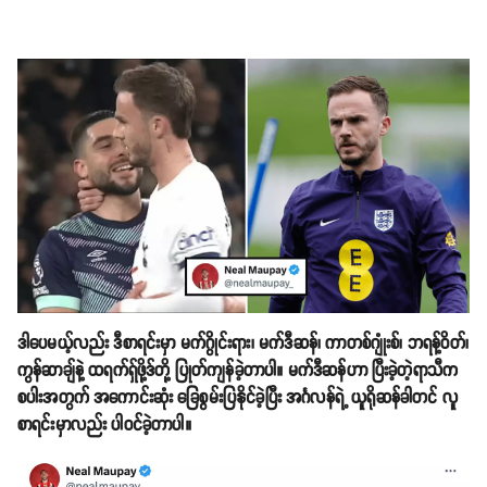
ဒါပေမယ့်လည်း ဒီစာရင်းမှာ မက်ဂွိုင်းရား၊ မက်ဒီဆန်၊ ကာတစ်ဂျုံးစ်၊ ဘရန့်ဝိတ်၊
ကွန်ဆာချ်နဲ့ ထရက်ရှ်ဖို့ဒ်တို့ ပြုတ်ကျန်ခဲ့တာပါ။ မက်ဒီဆန်ဟာ ပြီးခဲ့တဲ့ရာသီက
စပါးအတွက် အကောင်းဆုံး ခြေစွမ်းပြနိုင်ခဲ့ပြီး အင်္ဂလန်ရဲ့ ယူရိုဆန်ခါတင် လူ
စာရင်းမှာလည်း ပါဝင်ခဲ့တာပါ။