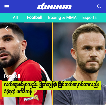
search
All
Football
Boxing & MMA
Esports
arrow_back_ios
Football
လက်ရွေးစင်မှာလည်း ပြုတ်ကျန်ခဲ့၊ ပြိုင်ဘက်လှောင်တာလည်း
ခံခဲ့ရတဲ့ မက်ဒီဆန်