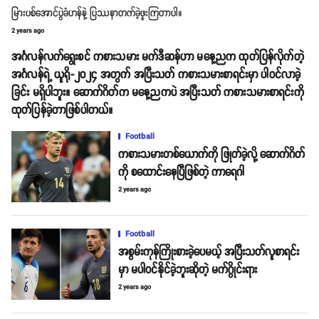
မြားပစ်အောင်ပွဲခံဟန်နဲ့ ပြဿနာတက်ခဲ့ဖူးကြတာပါ။
2 years ago
အင်္ဂလန်လက်ရွေးစင် ကစားသမား မက်ဒီဆန်ဟာ မနေ့ညက ထုတ်ပြန်လိုက်တဲ့
အင်္ဂလန်ရဲ့ ယူရို-၂၀၂၄ အတွက် အပြီးသတ် ကစားသမားစာရင်းမှာ ပါဝင်လာခဲ့
ခြင်း မရှိပါဘူး။ ဆောက်ဂိတ်က မနေ့ညကပဲ အပြီးသတ် ကစားသမားစာရင်းကို
ထုတ်ပြန်ခဲ့တာဖြစ်ပါတယ်။
Football
ကစားသမားတစ်ယောက်ကို ဖြုတ်ခဲ့လို့ ဆောက်ဂိတ်
ကို စထောင်းနေပြီဖြစ်တဲ့ ကာရေဂါ
2 years ago
Football
အစွမ်းကုန်ကြိုးစားခဲ့ပေမယ့် အပြီးသတ်လူစာရင်း
မှာ မပါဝင်နိုင်ခဲ့ဘူးဆိုတဲ့ မက်ဂွိုင်းရား
2 years ago