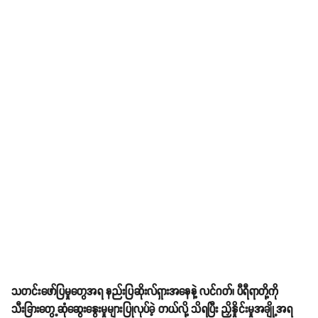
သတင်းဖော်ပြမှုတွေအရ နည်းပြဆိုးလ်ရှားအနေနဲ့ လင်ဂတ်၊ ပီရီရာတို့ကို
သီးခြားတွေ့ဆုံဆွေးနွေးမှုများပြုလုပ်ခဲ့ တယ်လို့ သိရပြီး ညှိနှိုင်းမှုအချို့အရ