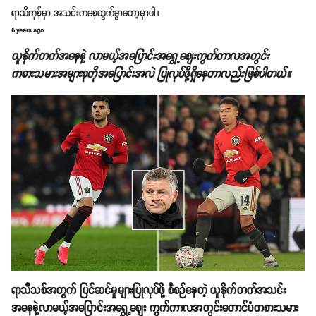
ရာသီကုန်မှာ အသင်းကနေထွက်ခွာတော့မှာပါ။
6 years ago
ယူနိုက်တက်အနေနဲ့ လာမယ့်အပြောင်းအရွှေ့စျေးကွက်ကာလအတွင်း
ကစားသမားအများစုကိုအပြောင်းအလဲ ပြုလုပ်ဖို့ရှိနေတာလည်းဖြစ်ပါတယ်။
ရာသီသစ်အတွက် ပြင်ဆင်မှုများပြုလုပ်ဖို့ စီစဉ်နေတဲ့ ယူနိုက်တက်အသင်း
အနေနဲ့လာမယ့်အပြောင်းအရွှေ့စျေး ကွက်ကာလအတွင်းတောင်ပံကစားသမား