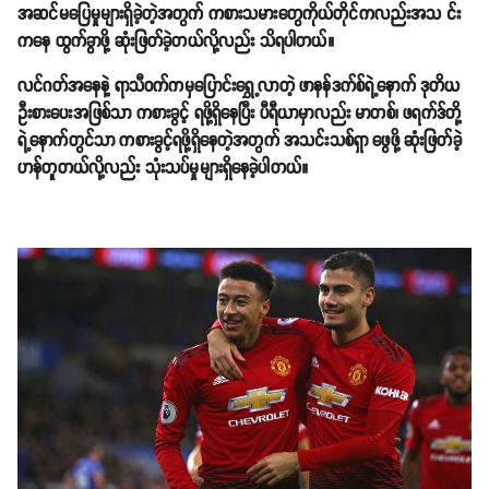
အဆင်မပြေမှုများရှိခဲ့တဲ့အတွက် ကစားသမားတွေကိုယ်တိုင်ကလည်းအသ င်း
ကနေ ထွက်ခွာဖို့ ဆုံးဖြတ်ခဲ့တယ်လို့လည်း သိရပါတယ်။
လင်ဂတ်အနေနဲ့ ရာသီဝက်ကမှပြောင်းရွှေ့လာတဲ့ ဖာနန်ဒက်စ်ရဲ့နောက် ဒုတိယ
ဦးစားပေးအဖြစ်သာ ကစားခွင့် ရဖို့ရှိနေပြီး ပီရီယာမှာလည်း မာတစ်၊ ဖရက်ဒ်တို့
ရဲ့နောက်တွင်သာ ကစားခွင့်ရဖို့ရှိနေတဲ့အတွက် အသင်းသစ်ရှာ ဖွေဖို့ ဆုံးဖြတ်ခဲ့
ဟန်တူတယ်လို့လည်း သုံးသပ်မှုများရှိနေခဲ့ပါတယ်။