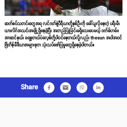
ဆက်စပ်သတင်းတွေအရ လင်ဂတ်နဲ့ပီရီယာတို့နှစ်ဦးကို ခေါ်ယူလိုနေတဲ့ ပရီးမီး
ယားလိဂ်အသင်းအချို့ရှိနေခဲ့ပြီး အတည်ပြုခြင်းမရှိသေးပေမယ့် ဝက်စ်ဟမ်း၊
အာဆင်နယ်၊ ခရစ္စတယ်ပဲလေ့စ်တို့ပါဝင်နေတယ်လို့လည်း thesun အပါအဝင်
ဗြိတိန်မီဒီယာအများစုက သုံးသပ်ဖော်ပြမှုတွေရှိနေခဲ့ပါတယ်။
Share
email