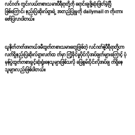
လင်ဂတ်၊ ကွင်းလယ်ကစားသမားပီရီရာတို့ကို ရောင်းချဖို့ဆုံးဖြတ်ခဲ့ပြီ
ဖြစ်ကြောင်း နည်းပြဆိုးလ်ရှားရဲ့ အတည်ပြုမှုကို dailymail က ကိုးကား
ဖော်ပြလာပါတယ်။
ယူနိုက်တက်အကယ်ဒမီထွက်ကစားသမားတွေဖြစ်တဲ့ လင်ဂတ်နဲ့ပီရီရာတို့ဟာ
လက်ရှိနည်းပြဆိုးလ်ရှားလက်ထ က်မှာ ကြံ့ခိုင်မှုပိုင်လိုအပ်ချက်များကြောင့် ပုံ
မှန်ပွဲထွက်ကစားခွင့်ဆုံးရှုံးနေသူများဖြစ်သလို ခြေစွမ်းပိုင်းလိုအပ်ချ က်ရှိနေ
သူများလည်းဖြစ်ပါတယ်။