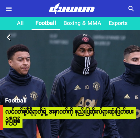
search
All
Football
Boxing & MMA
Esports
arrow_back_ios
Football
လင်ဂတ်နဲ့ပီရီရာတို့ရဲ့ အနာဂတ်ကို နည်းပြဆိုးလ်ရှားဆုံးဖြတ်ပေး
ခဲ့ပြီဖြစ်