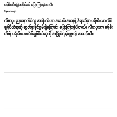
မန်စီးတီးနဲ့ပွဲမတိုင်ခင် ပြောကြားခဲ့တာပါ။
3 years ago
လီဗာပူး ညာနောက်ခံလူ အာနိုးလ်ဟာ အသင်းအနေနဲ့ ဒီရာသီမှာ ပရီးမီးယားလိဂ်
ချန်ပီယံဆုကို ဆွတ်ခူးနိုင်စွမ်းရှိကြောင်း ပြောကြားခဲ့ပါတယ်။ လီဗာပူးဟာ မန်စီး
တီးနဲ့ ပရီးမီးယားလိဂ်ချန်ပီယံဆုကို အပြိုင်လုခဲ့ရဖူးတဲ့ အသင်းပါ။