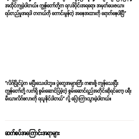
အထိုင်ကျခဲ့ပါတယ်။ ကျွန်တော်တို့က ရလဒ်ပိုင်းအရရော၊ အမှတ်ပေးဇယား
ရပ်တည်မှုအရပါ တကယ်ကို ကောင်းမွန်တဲ့ အနေအထားကို ရောက်နေပါပြီ”
“လိဂ်ပြိုင်ပွဲက မပြီးသေးပါဘူး။ ပွဲတွေအများကြီး ကစားဖို့ ကျန်သေးပြီး
ကျွန်တော်တို့ လက်ရှိ စွမ်းဆောင်ပြခဲ့တဲ့ စွမ်းဆောင်ရည်အတိုင်းဆိုရင်တော့ ပရီး
မီးယားလိဂ်ဖလားကို ရယူနိုင်ပါတယ်” လို့ ပြောကြားသွားခဲ့ပါတယ်။
ဆက်စပ်အကြောင်းအရာများ