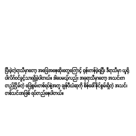
ပြီးခဲ့တဲ့ရာသီမှာတော့ အခြေအနေဆိုးတွေကြောင့် ရုန်းကန်ခဲ့ရပြီး ဒီရာသီမှာ ယူရို
ပါလိဂ်ဝင်ခွင့်သာရရှိခဲ့ပါတယ်။ ဒါပေမယ့်လည်း အခုရာသီမှာတော့ အသင်းက
တည်ငြိမ်တဲ့ ခြေစွမ်းတစ်ရပ်နဲ့အတူ ချန်ပီယံဆုကို စိန်ခေါ်နိုင်စွမ်းရှိတဲ့ အသင်း
တစ်သင်းအဖြစ် ရပ်တည်နေပါတယ်။