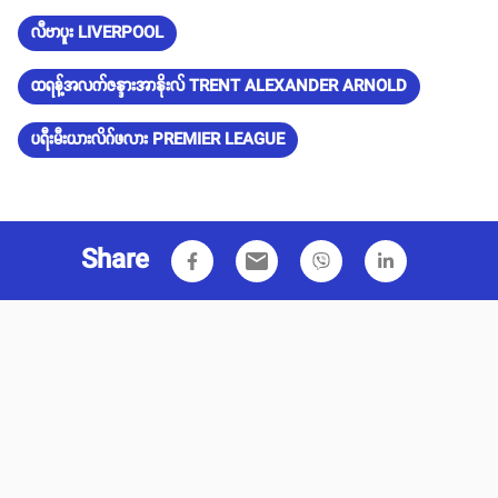
လီဗာပူး LIVERPOOL
ထရန့်အလက်ဇန္ဒားအာနိုးလ် TRENT ALEXANDER ARNOLD
ပရီးမီးယားလိဂ်ဖလား PREMIER LEAGUE
Share
email