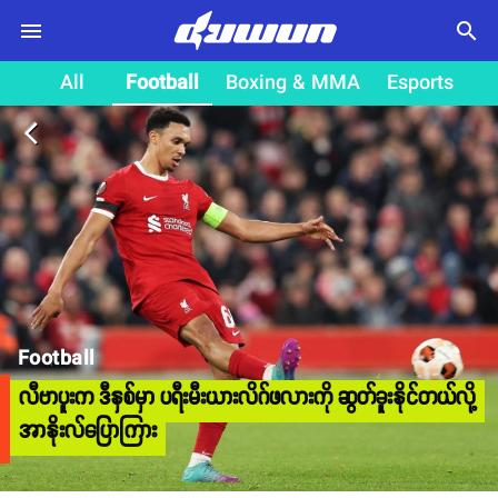
search
All
Football
Boxing & MMA
Esports
arrow_back_ios
Football
လီဗာပူးက ဒီနှစ်မှာ ပရီးမီးယားလိဂ်ဖလားကို ဆွတ်ခူးနိုင်တယ်လို့
အာနိုးလ်ပြောကြား