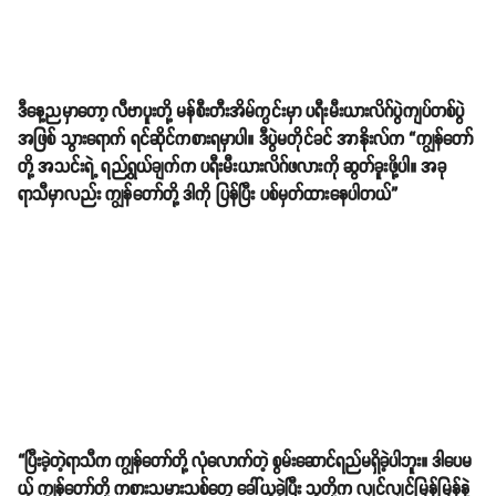
ဒီနေ့ညမှာတော့ လီဗာပူးတို့ မန်စီးတီးအိမ်ကွင်းမှာ ပရီးမီးယားလိဂ်ပွဲကျပ်တစ်ပွဲ
အဖြစ် သွားရောက် ရင်ဆိုင်ကစားရမှာပါ။ ဒီပွဲမတိုင်ခင် အာနိုးလ်က “ကျွန်တော်
တို့ အသင်းရဲ့ ရည်ရွယ်ချက်က ပရီးမီးယားလိဂ်ဖလားကို ဆွတ်ခူးဖို့ပါ။ အခု
ရာသီမှာလည်း ကျွန်တော်တို့ ဒါကို ပြန်ပြီး ပစ်မှတ်ထားနေပါတယ်”
“ပြီးခဲ့တဲ့ရာသီက ကျွန်တော်တို့ လုံလောက်တဲ့ စွမ်းဆောင်ရည်မရှိခဲ့ပါဘူး။ ဒါပေမ
ယ့် ကျွန်တော်တို့ ကစားသမားသစ်တွေ ခေါ်ယူခဲ့ပြီး သူတို့က လျင်လျင်မြန်မြန်နဲ့