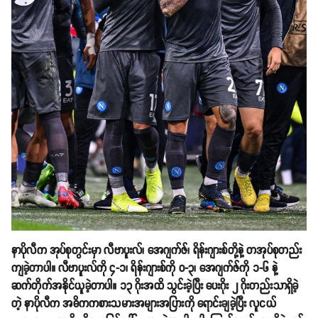
နာပိုလီက အုပ်စုတွင်းမှာ လီဗာပူးလ်၊ အေဂျက်ဇ်၊ ရိန်းဂျားစ်တို့နဲ့ တအုပ်စုတည်း
ကျခဲ့တာပါ။ လီဗာပူးလ်ကို ၄-၁၊ ရိန်းဂျားစ်ကို ၀-၃၊ အေဂျက်ဇ်ကို ၁-၆ နဲ့
ဆက်တိုက်အနိုင်ယူခဲ့တာပါ။ ၁၃ ဂိုးအထိ သွင်းခဲ့ပြီး ပေးဂိုး ၂ ဂိုးတည်းသာရှိခဲ့
တဲ့ နာပိုလီက အဓိကကစားသမားအများအပြားကို ရောင်းချခဲ့ပြီး လူငယ်