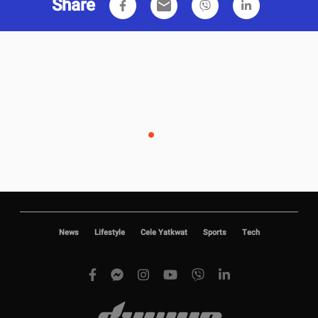
Share
email
News
Lifestyle
Cele Yatkwat
Sports
Tech