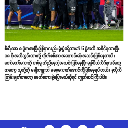
စီးရီးအေ ၈ ပွဲကစားပြီးချိန်မှာလည်း ရှုံးပွဲမရှိထားဘဲ ၆ ပွဲအထိ အနိုင်ရထားပြီး
၁၈ ဂိုးအထိသွင်းထားလို့ တိုက်စစ်အားအကောင်းဆုံးအသင်းဖြစ်နေတာပါ။
တော်တော်လေးကို ဟန်ချက်ညီနေတဲ့အသင်းဖြစ်နေပြီး ချန်ပီယံလိဂ်ရလဒ်တွေ
ကတော့ သူတို့ကို မချီးကျူးဘဲ မနေလောက်အောင်ကိုဖြစ်နေရပါတယ်။ နာပိုလီ
ကြမ်းချက်ကတော့ ခေတ်စကားနဲ့ပြောမယ်ဆိုရင် ကျွတ်ဆင်ကြီးပါပဲ။