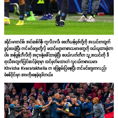
ဒရိုင်းမာတင်စ်၊ အင်ဆစ်ဂ်နီ၊ ကူလီဘလီ၊ ဖေဘီယန်ရုဇ်တို့ကို အသင်းကထွက်
ခွင့်ပေးခဲ့ပြီး ကင်မင်ဂျေးတို့လို မထင်မရှားကစားသမားတွေကို ဝယ်ယူထားခဲ့တာ
ပါ။ အန်ဒွန်ဘီလီကို အငှားနဲ့ခေါ်ထားခဲ့ပြီး စပယ်လက်တီက သူ့အသင်းကို ဒီ
ရာသီအတွက်ပြင်ဆင်ခဲ့ရာမှာ ထင်မှတ်မထားဘဲ လူငယ်ကစားသမား
Khvicha Kvaratskhelia က ခြေစွမ်းပြနေပြီး ကင်မင်ဂျေးကလည်း
ခံစစ်ပိုင်းမှာ အားကိုးနေခဲ့ရပါတယ်။