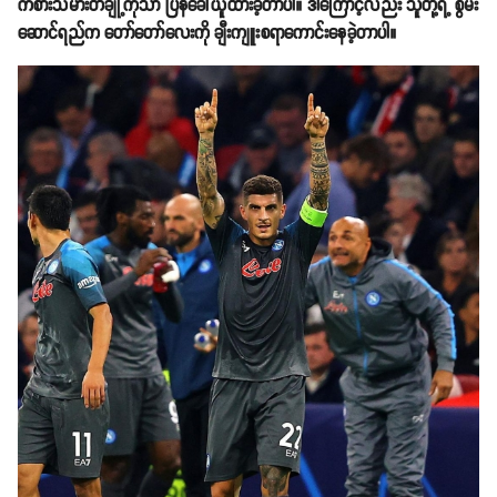
ကစားသမားတချို့ကိုသာ ပြန်ခေါ်ယူထားခဲ့တာပါ။ ဒါကြောင့်လည်း သူတို့ရဲ့ စွမ်း
ဆောင်ရည်က တော်တော်လေးကို ချီးကျူးစရာကောင်းနေခဲ့တာပါ။