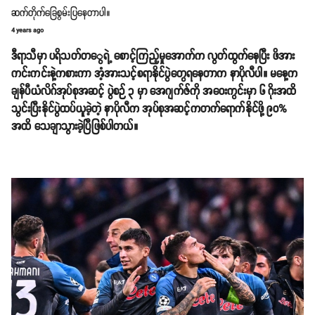
ဆက်တိုက်ခြေစွမ်းပြနေတာပါ။
4 years ago
ဒီရာသီမှာ ပရိသတ်တ​ွေရဲ့ စောင့်ကြည့်မှုအောက်က လွတ်ထွက်နေပြီး ဖိအား
ကင်းကင်းနဲ့ကစားကာ အံ့အားသင့်စရာနိုင်ပွဲတွေရနေတာက နာပိုလီပါ။ မနေ့က
ချန်ပီယံလိဂ်အုပ်စုအဆင့် ပွဲစဉ် ၃ မှာ အေဂျက်ဇ်ကို အဝေးကွင်းမှာ ၆ ဂိုးအထိ
သွင်းပြီးနိုင်ပွဲထပ်ယူခဲ့တဲ့ နာပိုလီက အုပ်စုအဆင့်ကတက်ရောက်နိုင်ဖို့ ၉၀%
အထိ သေချာသွားခဲ့ပြီဖြစ်ပါတယ်။