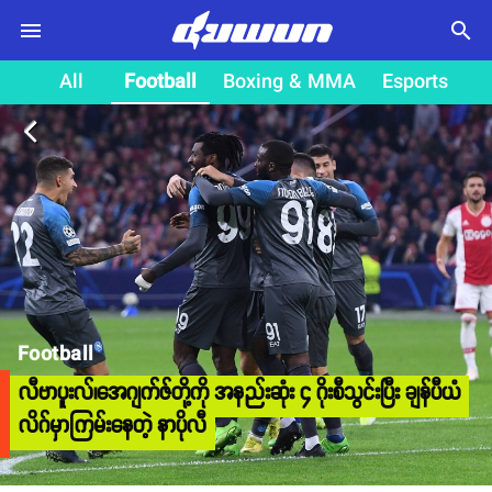
search
All
Football
Boxing & MMA
Esports
arrow_back_ios
Football
လီဗာပူးလ်၊အေဂျက်ဇ်တို့ကို အနည်းဆုံး ၄ ဂိုးစီသွင်းပြီး ချန်ပီယံ
လိဂ်မှာကြမ်းနေတဲ့ နာပိုလီ