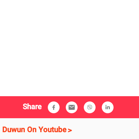
Share
email
Duwun On Youtube
>