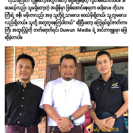
'' ကိုသားကြီးက ကျွန်တော့်အတွက်တော့ မရှိမဖြစ်ခဲ့တဲ့ လူတစ်ယောက်ပါပဲ။ ဒါ
ပေမယ့်လည်း သူမရှိတော့တဲ့ အချိန်မှာ ဖြစ်အောင်နေရတာ ပေါ့လေ။ ကိုသား
ကြီးရဲ့ ဇနီး မမိုးကလည်း အခု သူတို့ရဲ့သားလေး ဝေယံမိုးရှိတယ်၊ သူ့တူမလေး
လည်းရှိတယ်။ သူတို့ အတူတူနေကြပါတယ်'' ဆိုပြီးတော့ ကြွေရုပ်ရှင်ဇာတ်ကား
ကြီး အထူးပြပွဲကို တက်ရောက်ရင်း Duwun Media ရဲ့ အင်တာဗျူးမှာ ဖြေ
ဆိုခဲ့တာပါ။