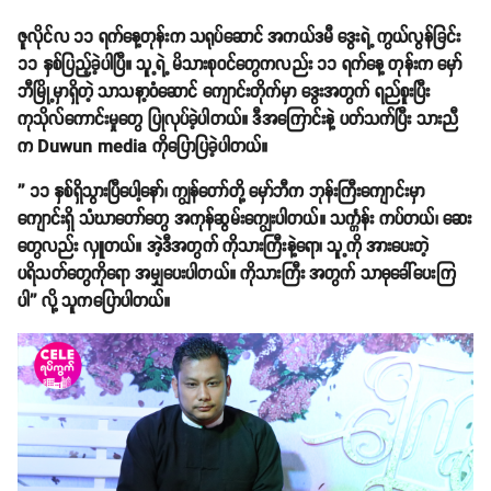
ဇူလိုင်လ ၁၁ ရက်နေ့တုန်းက သရုပ်ဆောင် အကယ်ဒမီ ဒွေးရဲ့ ကွယ်လွန်ခြင်း
၁၁ နှစ်ပြည့်ခဲ့ပါပြီ။ သူ့ရဲ့ မိသားစုဝင်တွေကလည်း ၁၁ ရက်နေ့ တုန်းက မှော်
ဘီမြို့မှာရှိတဲ့ သာသနာ့ဝံဆောင် ကျောင်းတိုက်မှာ ဒွေးအတွက် ရည်စူးပြီး
ကုသိုလ်ကောင်းမှုတွေ ပြုလုပ်ခဲ့ပါတယ်။ ဒီအကြောင်းနဲ့ ပတ်သက်ပြီး သားညီ
က Duwun media ကိုပြောပြခဲ့ပါတယ်။
'' ၁၁ နှစ်ရှိသွားပြီပေါ့နော်၊ ကျွန်တော်တို့ မှော်ဘီက ဘုန်းကြီးကျောင်းမှာ
ကျောင်းရှိ သံဃာတော်တွေ အကုန်ဆွမ်းကျွေးပါတယ်။ သင်္က္ကန်း ကပ်တယ်၊ ဆေး
တွေလည်း လှူတယ်။ အဲ့ဒီအတွက် ကိုသားကြီးနဲ့ရော၊ သူ့ကို အားပေးတဲ့
ပရိသတ်တွေကိုရော အမျှပေးပါတယ်။ ကိုသားကြီး အတွက် သာဓုခေါ်ပေးကြ
ပါ'' လို့ သူကပြောပါတယ်။