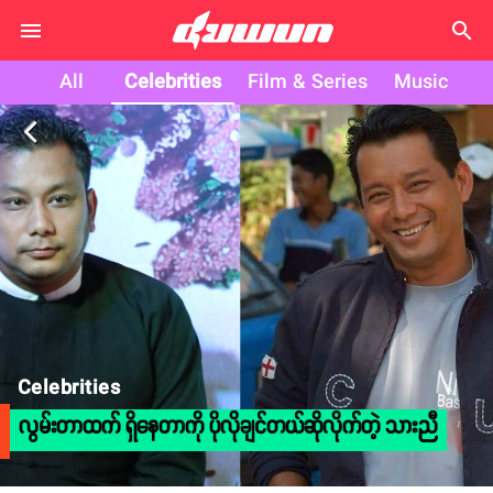
search
All
Celebrities
Film & Series
Music
arrow_back_ios
Celebrities
လွမ်းတာထက် ရှိနေတာကို ပိုလိုချင်တယ်ဆိုလိုက်တဲ့ သားညီ