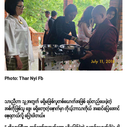
Photo: Thar Nyi Fb
သားညီဟာ သူ့အတွက် မရှိမဖြစ်လူတစ်ယောက်အဖြစ် ရပ်တည်ပေးခဲ့တဲ့
အစ်ကိုဖြစ်သူ ဒွေး မရှိတော့တဲ့နောက်မှာ ကိုယ့်ဘာသာကိုယ် အဆင်ပြေအောင်
နေရတယ်လို့ ပြောပါတယ်။