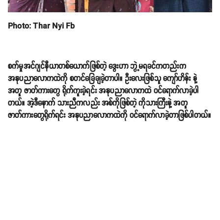
Photo: Thar Nyi Fb
စက်မှုအင်ဂျင်နီယာတစ်ယောက်ဖြစ်တဲ့ ဒွေးဟာ ဘွဲ့မရခင်ကတည်းက
အနုပညာလောကထဲကို စတင်ခြေချခဲ့တာပါ။ ဦးလေးဖြစ်သူ ကျော်ဟိန်း နဲ့
အတူ ဇာတ်ကားတွေ ရိုက်ကူးခဲ့ရင်း အနုပညာလောကထဲ ဝင်ရောက်လာခဲ့ပါ
တယ်။ အဲ့ဒီနောက် သားညီကလည်း အစ်ကိုဖြစ်တဲ့ ကိုသားကြီးနဲ့ အတူ
ဇာတ်ကားတွေရိုက်ရင်း အနုပညာလောကထဲကို ဝင်ရောက်လာခဲ့တာဖြစ်ပါတယ်။