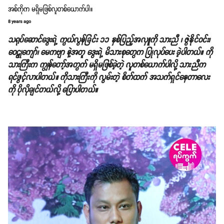
အစ်ကိုက မရှိမဖြစ်လူတစ်ယောက်ပါ။
8 years ago
သရုပ်ဆောင်ဒွေးရဲ့ ကွယ်လွန်ခြင်း ၁၁ နှစ်ပြည့်အလှူကို သားညီ ၊ ဇွဲနိုင်ဝင်း၊
ဝေဠုကျော်၊ မေကဗျာ နဲ့အတူ ဒွေးရဲ့ မိသားစုတွေက ပြုလုပ်ပေး ခဲ့ပါတယ်။ ကို
သားကြီးက ကျွန်တော့်အတွက် မရှိမဖြစ်ခဲ့တဲ့ လူတစ်ယောက်ပါလို့ သားညီက
ရင်ဖွင့်လာပါတယ်။ ကိုသားကြီးကို လွမ်းတဲ့ စိတ်ထက် အသက်ရှင်နေတာလေး
ကို ပိုလိုချင်တယ်လို့ ပြောပါတယ်။