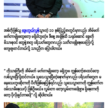
အစ်ကိုဖြစ်သူ
ဒွေးကွယ်လွန်
သွားတဲ့ ၁၁ နှစ်ပြည့်အတွင်းမှာလည်း အိမ်မက်
မက်တာမျိုးတွေတော့ မရှိပါဘူးတဲ့။ ဒီနေ့ အချိန်ထိ သရုပ်ဆောင် ဒွေးကို
မိသားစုဝင် တွေနဲ့အတူ ပရိသတ်တွေကလည်း သတိတရရှိနေပေးကြလို့
ကျေးဇူးတင်တယ်လို့ သားညီက ပြောပါတယ်။
'' ကိုသားကြီးကို အိမ်မက် မက်တာမျိုးတော့ မရှိဘူး။ ကျွန်တော့်အထင်တော့
လစ်သွားပြီလို့ထင်တယ်။ သူသေသွားပြီးတဲ့နောက်မှာလည်း ပရိသတ်တွေက မ
မေ့သေးဘူးဆိုတာကို ပီတိဖြစ်နေပြန်ရင်လည်း သူသေသွားတာကို ကျွန်တော်က
ဝမ်းသာမိနေသလို ဖြစ်ဦးမယ်။ လွမ်းတာ တော့လွမ်းတာပေါ့ဗျာ။ ရှိနေတာကို
တော့ ပိုလိုချင်တာပေါ့'' လို့ ဆိုပါတယ်။