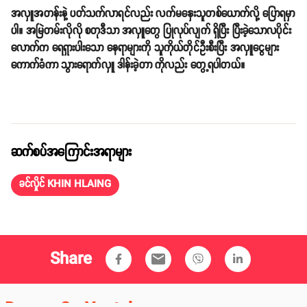
ခင်လှိုင်ဟာ အနုပညာလောကမှာလည်း ပရိသတ်အားပေးမှု ရရှိထားသူ တစ်ဦး
ဖြစ်ပြီး ကျရာဇာတ်ရုပ်ကို ပီပြင်စွာ သရုပ်ဆောင်နိုင်မှု တွေကြောင့် အနုပညာ
လောကမှာ ယခုချိန်ထိ ရပ်တည်နေနိုင်နေသူလည်း ဖြစ်ပါတယ်။
အလှူအတန်းနဲ့ ပတ်သက်လာရင်လည်း လက်မနှေးသူတစ်ယောက်လို့ ပြောရမှာ
ပါ။ အမြဲတမ်းလိုလို စတုဒီသာ အလှူတွေ ပြုလုပ်လျက် ရှိပြီး ပြီးခဲ့သောလပိုင်း
လောက်က ရေရှားပါးသော နေရာများကို သူကိုယ်တိုင်ဦးစီးပြီး အလှူငွေများ
ကောက်ခံကာ သွားရောက်လှူ ဒါန်းခဲ့တာ ကိုလည်း တွေ့ရပါတယ်။