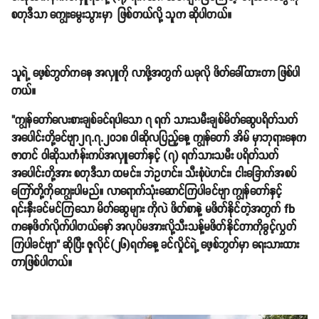
စတုဒီသာ ကျွေးမွေးသွားမှာ ဖြစ်တယ်လို့ သူက ဆိုပါတယ်။
သူရဲ့ ဖေ့စ်ဘွတ်ကနေ အလှူကို လာဖို့အတွက် ယခုလို ဖိတ်ခေါ်ထားတာ ဖြစ်ပါ
တယ်။
"ကျွန်တော်လေးစားချစ်ခင်ရပါသော ၇ ရက် သားသမီးချစ်မိတ်ဆွေပရိတ်သတ်
အပေါင်းတို့ခင်ဗျာ၂၇.၇.၂၀၁၈ ဝါဆိုလပြည့်နေ့ ကျွန်တော် အိမ် မှာဘုရားနေက
ဇာတင် ဝါဆိုသင်္ကန်းကပ်အလှူတော်နှင့် (၇) ရက်သားသမီး ပရိတ်သတ်
အပေါင်းတို့အား စတုဒီသာ ထမင်း၊ ဘဲဥဟင်း၊ သီးစုံပဲဟင်း၊ ငါးခြောက်အစပ်
ကြော်တို့ကိုကျွေးပါမည်။ လာရောက်သုံးဆောင်ကြပါခင်ဗျာ ကျွန်တော်နှင့်
ရင်းနှီးခင်မင်ကြသော မိတ်ဆွေများ ကိုလဲ ဖိတ်စာနဲ့ မဖိတ်နိုင်တဲ့အတွက် fb
ကနေဖိတ်လိုက်ပါတယ်နော် အလုပ်မအားလို့သီးသန့်မဖိတ်နိုင်တာကိုခွင့်လွှတ်
ကြပါခင်ဗျာ" ဆိုပြီး ဇူလိုင်(၂၆)ရက်နေ့ ခင်လှိုင်ရဲ့ ဖေ့စ်ဘွတ်မှာ ရေးသားထား
တာဖြစ်ပါတယ်။