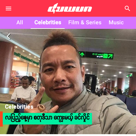
search
All
Celebrities
Film & Series
Music
arrow_back_ios
Celebrities
လပြည့်နေ့မှာ စတုဒီသာ ကျွေးမယ့် ခင်လှိုင်