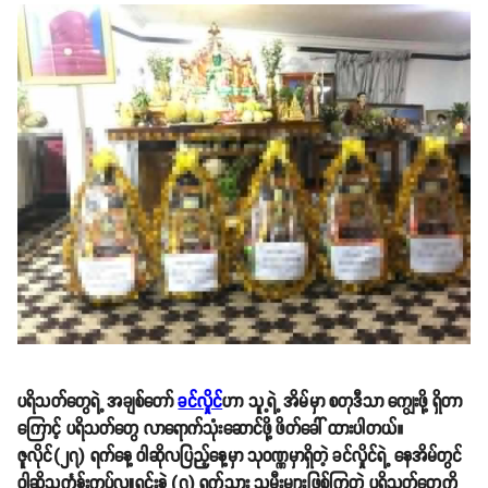
ပရိသတ်တွေရဲ့ အချစ်တော်
ခင်လှိုင်
ဟာ သူ့ရဲ့ အိမ်မှာ စတုဒီသာ ကျွေးဖို့ ရှိတာ
ကြောင့် ပရိသတ်တွေ လာရောက်သုံးဆောင်ဖို့ ဖိတ်ခေါ် ထားပါတယ်။
ဇူလိုင်(၂၇) ရက်နေ့ ဝါဆိုလပြည့်နေ့မှာ သုဝဏ္ဏမှာရှိတဲ့ ခင်လှိုင်ရဲ့ နေအိမ်တွင်
ဝါဆိုသင်္ကန်းကပ်လှူရင်းနဲ့ (၇) ရက်သား သမီးများဖြစ်ကြတဲ့ ပရိသတ်တွေကို