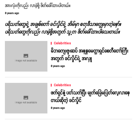
အားလုံးကိုလည်း လာခဲ့ဖို့ ဖိတ်ခေါ်ထားပါတယ်။
8 years ago
ပရိသတ်တွေရဲ့ အချစ်တော် ခင်လှိုင်ရဲ့ အိမ်မှာ စတုဒီသာကျွေးမှာတဲ့နော်။
ပရိသတ်တွေကိုလည်း လာခဲ့ဖို့အတွက် သူ့က ဖိတ်ခေါ်ထားပါသေးတယ်။
Celebrities
မိဘကျေးဇူးဆပ် အနန္တမေတ္တာရှင်စေတီတော်ကြီး
အတွက် ခင်လှိုင်ရဲ့ အလှူ
8 years ago
Celebrities
ဖက်ရှင်နဲ့ ပတ်သက်ပြီး မျက်ခြေမပြတ်လေ့လာနေ
တယ်ဆိုတဲ့ ခင်လှိုင်
8 years ago