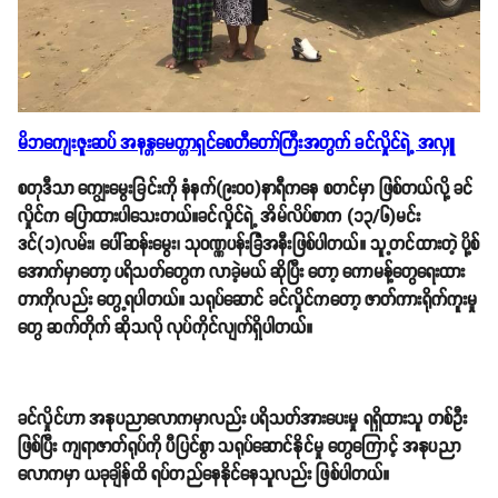
မိဘကျေးဇူးဆပ် အနန္တမေတ္တာရှင်စေတီတော်ကြီးအတွက် ခင်လှိုင်ရဲ့ အလှူ
စတုဒီသာ ကျွေးမွေးခြင်းကို နံနက်(၉း၀၀)နာရီကနေ စတင်မှာ ဖြစ်တယ်လို့ ခင်
လှိုင်က ပြောထားပါသေးတယ်။ခင်လှိုင်ရဲ့ အိမ်လိပ်စာက (၁၃/၆)မင်း
ဒင်(၁)လမ်း၊ ပေါ်ဆန်းမွေး၊ သုဝဏ္ဏပန်းခြံအနီးဖြစ်ပါတယ်။ သူ့တင်ထားတဲ့ ပို့စ်
အောက်မှာတော့ ပရိသတ်တွေက လာခဲ့မယ် ဆိုပြီး တော့ ကောမန့်တွေရေးထား
တာကိုလည်း တွေ့ရပါတယ်။ သရုပ်ဆောင် ခင်လှိုင်ကတော့ ဇာတ်ကားရိုက်ကူးမှု
တွေ ဆက်တိုက် ဆိုသလို လုပ်ကိုင်လျက်ရှိပါတယ်။