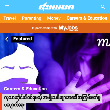
search
Travel
Parenting
Money
Careers & Education
In partnership with
Featured
arrow_back_ios
Careers & Education
လူသားတိုင်းပါဝင်ရမယ့် အမျိုးသမီးများအပေါ်အကြမ်းဖက်မှု
ပပျောက်ရေး