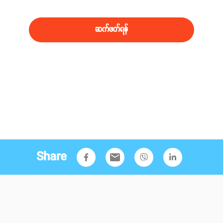
မှုတွေရှိနေပါတယ်။
ဆက်ဖတ်ရန်
Share
email