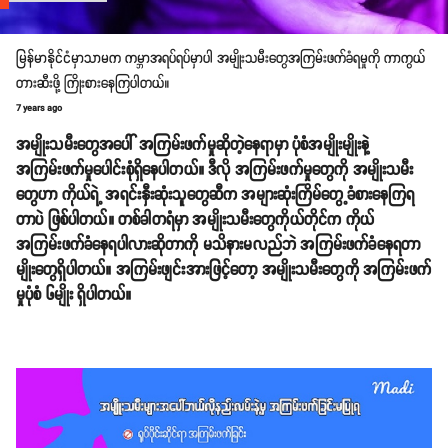
မြန်မာနိုင်ငံမှာသာမက ကမ္ဘာအရပ်ရပ်မှာပါ အမျိုးသမီးတွေအကြမ်းဖက်ခံရမှုကို ကာကွယ်
တားဆီးဖို့ ကြိုးစားနေကြပါတယ်။
7 years ago
အမျိုးသမီးတွေအပေါ် အကြမ်းဖက်မှုဆိုတဲ့နေရာမှာ ပုံစံအမျိုးမျိုးနဲ့
အကြမ်းဖက်မှုပေါင်းစုံရှိနေပါတယ်။ ဒီလို အကြမ်းဖက်မှုတွေကို အမျိုးသမီး
တွေဟာ ကိုယ်ရဲ့ အရင်းနှီးဆုံးသူတွေဆီက အများဆုံးကြိမ်တွေ့ခံစားနေကြရ
တာပဲ ဖြစ်ပါတယ်။ တစ်ခါတရံမှာ အမျိုးသမီးတွေကိုယ်တိုင်က ကိုယ်
အကြမ်းဖက်ခံနေရပါလားဆိုတာကို မသိနားမလည်ဘဲ အကြမ်းဖက်ခံနေရတာ
မျိုးတွေရှိပါတယ်။ အကြမ်းဖျင်းအားဖြင့်တော့ အမျိုးသမီးတွေကို အကြမ်းဖက်
မှုပုံစံ ၆မျိုး ရှိပါတယ်။