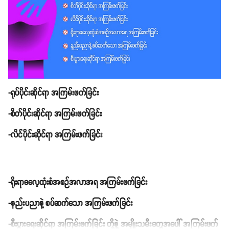
-ရုပ်ပိုင်းဆိုင်ရာ အကြမ်းဖက်ခြင်း
-စိတ်ပိုင်းဆိုင်ရာ အကြမ်းဖက်ခြင်း
-လိင်ပိုင်းဆိုင်ရာ အကြမ်းဖက်ခြင်း
-ရိုးရာဓလေ့ထုံးစံအစဉ်အလာအရ အကြမ်းဖက်ခြင်း
-နည်းပညာနဲ့ စပ်ဆက်သော အကြမ်းဖက်ခြင်း
-စီးပွားရေးဆိုင်ရာ အကြမ်းဖက်ခြင်း တို့နဲ့ အမျိုးသမီးတွေအပေါ် အကြမ်းဖက်