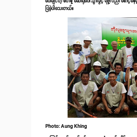
ပေးချင်တဲ့ စိတ်နဲ့ ဆေးရုံပေါ်သွားခွင့် ရဖို့လည်း စော
ပြခဲ့ပါသေးတယ်။
Photo: Aung Khing