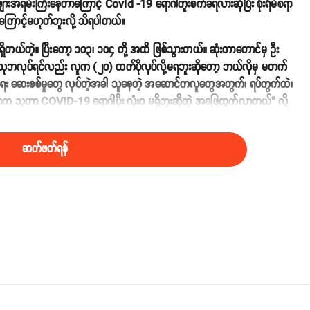
ားအရမ်းကြီးနေတာကြောင့် Covid -19 ရောဂါကူးစက်ခံရလားဆိုပြီး စိုးရိမ်စရာ
ကြောင့်မဟုတ်ဘူးလို့ သိရပါတယ်။
ိတယ်တဲ့။ ပြီးတော့ ၁၀၃၊ ၁၀၄ တို့ အထိ ဖြစ်သွားတယ်။ ဆုံးတာတောင်မှ ဦး
 အသုဘလုပ်ရင်လည်း လူက (၂၀) ထက်ပိုလုပ်လို့မရဘူးဆိုတော့ ဘယ်လိုမှ မတက်
်းမာရေး ဆေးစစ်မှုတွေ လုပ်တဲ့အခါ သူနေတဲ့ အဆောင်ကလူတွေအတွက်၊ ရပ်ကွက်ထဲ၊
 သူဟာ COVID-19 ရောဂါပိုး လုံးဝ မရှိဘူးဆိုတဲ့ အဖြေထွက်လာတယ်" လို့
ဆက်ဖတ်ရန်