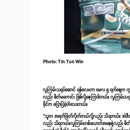
Photo: Tin Tun Win
လူကြမ်းသရုပ်ဆောင် ရန်လေးဟာ မေလ ၅ ရက်နေ့က က
လည်း စိတ်မကောင်း ဖြစ်လို့နေကြပါတယ်။ လူကြမ်းသ
ခိုင်က ပြောပြခဲ့ပါသေးတယ်။
“သူက အရက်ဖြတ်လိုက်တယ်လို့လည်း သိရတယ်။ အဲဒီအခါက
လည်း သိရတယ်။လူကြမ်းတစ်ယောက်အနေနဲ့လည်း စိတ်မ