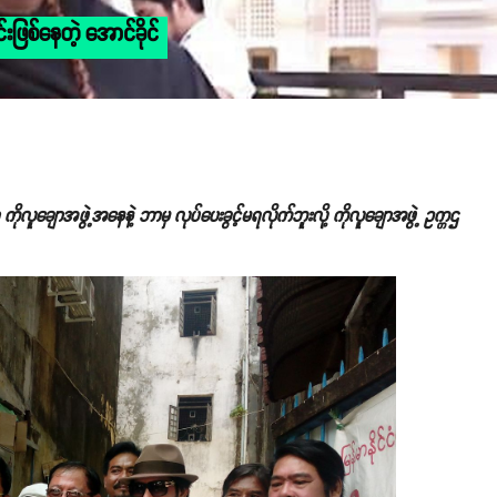
ြစ်နေတဲ့ အောင်ခိုင်
ိုလူချောအဖွဲ့အနေနဲ့ ဘာမှ လုပ်ပေးခွင့်မရလိုက်ဘူးလို့ ကိုလူချောအဖွဲ့ ဥက္ကဌ