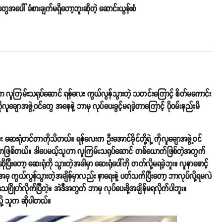
တွေအပေါ် ခံစားချက်မရှိတော့ဘူးဆိုတဲ့ ဆောင်းယွန်းစံ
o
င်ဟာ လူကြမ်းသရုပ်ဆောင် ရန်လေး ကွယ်လွန်သွားတဲ့ သတင်းကြောင့် စိတ်မကောင်း
ချောအဖွဲ့ဝင်တွေ အနေနဲ့ ဘာမှ လုပ်ပေးခွင့်မရခဲ့တာကြောင့် ပိုဝမ်းနည်းမိ
ဆေးရုံတင်တာကိုသိတယ်။ ရန်လေးက ဦးအောင်ခိုင်တို့ရဲ့ ကိုလူချောအဖွဲ့ဝင်
ဲ့တာဖြစ်တယ်။ ဒါပေမယ့်သူဟာ လူကြမ်းသရုပ်ဆောင် တစ်ယောက်ဖြစ်တဲ့အတွက်
ုပြီးတော့ ဆေးရုံကို သွားတဲ့အခါမှာ ဆေးရုံပေါ်ကို တက်လို့မရခဲ့ဘူး။ လူနာစောင့်
ု ကွယ်လွန်သွားတဲ့အချိန်မှာလည်း နာရေးနဲ့ ပတ်သက်ပြီးတော့ ဘာလုပ်လို့ရမလဲ
းသဂြိုဟ်လိုက်ပြီတဲ့။ အဲဒီအတွက် ဘာမှ လုပ်ပေးဖို့အချိန်မရလိုက်ပါဘူး။
ို့ သူက ဆိုပါတယ်။