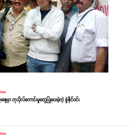
ities
ေးနေ့မှာ ကုသိုလ်ကောင်းမှုတွေပြုပေးခဲ့တဲ့ ဇွဲနိုင်ဝင်း
o
ities