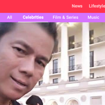
News
Lifestyl
All
Celebrities
Film & Series
Music