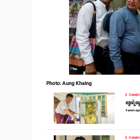
Photo: Aung Khaing
Celebr
ဒွေးရဲ့မွ
6 years ag
Celebr