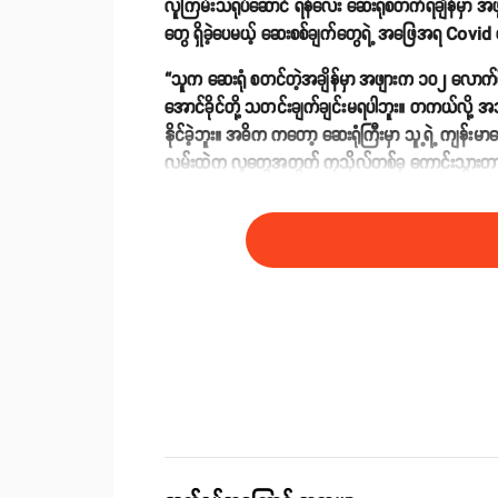
လူကြမ်းသရုပ်ဆောင် ရန်လေး ဆေးရုံစတက်ရချိန်မှာ အဖျ
တွေ ရှိခဲ့ပေမယ့် ဆေးစစ်ချက်တွေရဲ့ အဖြေအရ Covid 
“သူက ဆေးရုံ စတင်တဲ့အချိန်မှာ အဖျားက ၁၀၂ လောက်ရှ
အောင်ခိုင်တို့ သတင်းချက်ချင်းမရပါဘူး။ တကယ်လို့
နိုင်ခဲ့ဘူး။ အဓိက ကတော့ ဆေးရုံကြီးမှာ သူ့ရဲ့ ကျန
လမ်းထဲက လူတွေအတွက် ကုသိုလ်တစ်ခု ကောင်းသွားတာက
ဆိုပါတယ်။