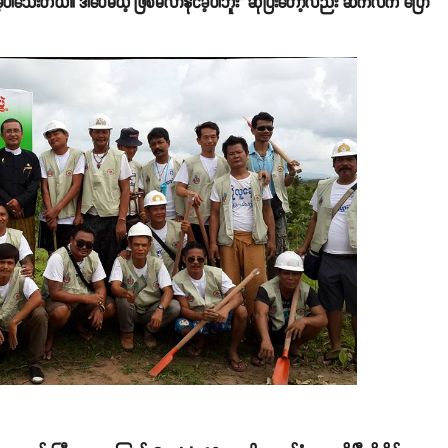
င့်နေခဲ့ပါသေးတယ်။ ဒါပေမယ့် ဖြစ်မလာနိုင်ခဲ့ပါဘူး" ဆိုပြီးတော့လည်း ဆက်လက် ပြော