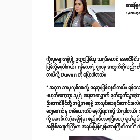
ဝေဖန်မှု
6 years ag
ကိုလူချောအဖွဲ့ရဲ့ ဥက္ကဌဖြစ်သူ သရုပ်ဆောင် အောင်ခို
ဖြစ်လို့နေပါတယ်။ ရန်လေးရဲ့ ဈာပန အတွက်ကိုလည်း ကိုလူ
တယ်လို့ Duwun ကို ပြောပါတယ်။
“ အခုက ဘာမှလုပ်ပေးလို့ မရဘူးဖြစ်နေပါတယ်။ ရန်လေး 
မဟုတ်တော့ဘူး သူ့ရဲ့ ဆန္ဒအလျှောက် နုတ်ထွက်သွားခ
ဦးအောင်ခိုင်တို့ အဖွဲ့အနေနဲ့ ဘာလုပ်ပေးရင်ကောင်းမလဲဆိ
တွေတောင်မှ တစ်ယောက်ပဲ နေလို့ရတာလို့ သိရပါတယ်။ အခ
လို့ မေးလိုက်တဲ့အချိန်မှာ စည်ပင်ကနေပြီးတော့ ချက်ချင်
အဖြစ်အပျက်ကြီးက အရမ်းမြန်လွန်းအားကြီးပါတယ်” လ