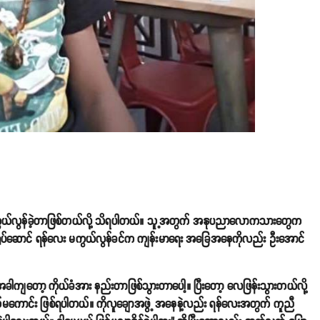
ွယ်လွန်ခဲ့တာဖြစ်တယ်လို့ သိရပါတယ်။ သူ့အတွက် အနုပညာလောကသားတွေက
ရုပ်ဆောင် ရန်လေး မကွယ်လွန်ခင်က ကျန်းမာရေး အခြေအနေကိုလည်း ဦးအောင်
ျတော့ ကိုယ်ခံအား နည်းတာဖြစ်သွားတာပေါ့။ ပြီးတော့ လေဖြန်းသွားတယ်လို့
ကောင်း ဖြစ်ရပါတယ်။ ကိုလူချောအဖွဲ့ အနေနဲ့လည်း ရန်လေးအတွက် ကူညီ