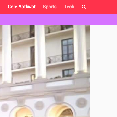
e
Cele Yatkwat
Sports
Tech