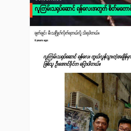
လူကြမ်းသရုပ်ဆောင် ရန်လေးအတွက် စိတ်မကောင်းဖ
ချက်ချင်း မီးသဂြိုဟ်လိုက်ရတယ်လို့ သိရပါတယ်။
6 years ago
လူကြမ်းသရုပ်ဆောင် ရန်လေး ကွယ်လွန်သွားတဲ့အချိန်မှာ က
ဖြစ်သူ ဦးအောင်ခိုင်က ပြောပါတယ်။