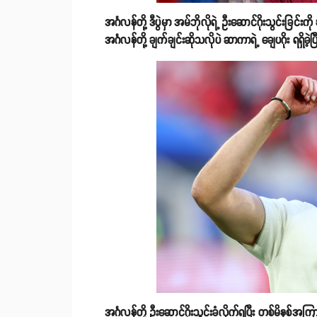
အင်္ဂလန်တို့ ဒီပွဲမှာ အမ်ဘိုလိုရဲ့ ဦးဆောင်ဂိုးသွင်းခြင်
အင်္ဂလန်တို့ ချက်ချင်းဆိုသလိုပဲ ဆာကာရဲ့ ချေပဂိုး ရရှိခ
အင်္ဂလန်တို့ ဦးဆောင်ဂိုးသွင်းခံလိုက်ရပြီး တစ်မိနစ်အက