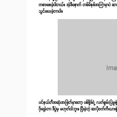
ကစားစေခဲ့ပါတယ်။ အဲ့ဒီနောက် တစ်မိနစ်အကြာမှာပဲ ဆ
သွင်းပေးခဲ့တာပါ။
ပင်နယ်တီအဆုံးအဖြတ်မှာတော့ ပစ်ဖို့ဒ်ရဲ့ လက်စွမ်းပြမှုနဲ
ဂိုးရခဲ့တာ ဒီပွဲမှ မဟုတ်ပါဘူး။ ပြီးခဲ့တဲ့ ဆလိုဗက်ကီးယာ