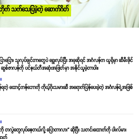
ိုက် သက်သေပြခဲ့တဲ့ ဆောက်ဂိတ်
ာ၊ သူလုပ်ချင်တာတွေပဲ ရွေးလုပ်ပြီး အခုဆိုရင် အင်္ဂလန်က ယူရိုမှာ ဆီမီးဖိုင်
ွစ်ဇာလန်ကို ပင်နယ်တီအဆုံးအဖြတ်မှာ အနိုင်ယူခဲ့တာပါ။
ll
်ရတဲ့ ထောင့်ကန်ဘောကို ကိုယ့်ဂိုးသမားဆီ အရောက်ပြန်ပေးခဲ့တဲ့ အင်္ဂလန်ရဲ့အဖြစ်
o
ll
်ကို တလွဲတွေလုပ်နေတယ်လို့ ပြောတာလား” ဆိုပြီး သတင်းထောက်ကို ပါးလ်မား
းထုတ်