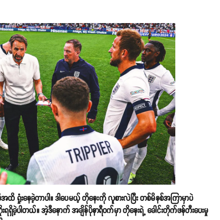
ိန်ပိုအထိ ရှုံးနေခဲ့တာပါ။ ဒါပေမယ့် တိုနေးကို လူစားလဲပြီး တစ်မိနစ်အကြာမှာပဲ
ရရှိခဲ့ပါတယ်။ အဲ့ဒီနောက် အချိန်ပိုနာရီဝက်မှာ တိုနေးရဲ့ ခေါင်းတိုက်ဖန်တီးပေးမှု