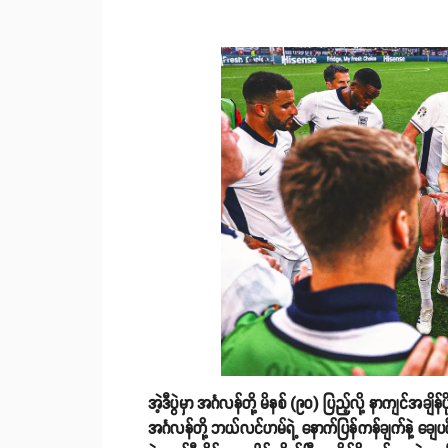
အဲ့ဒီပွဲမှာ အင်္ဂလန်တို့ မိနစ် (၉၀) ပြည့်လို့ နာကျင်အချ
အင်္ဂလန်တို့ ဘယ်လင်ဟမ်ရဲ့ နောက်ပြန်ကန်ချက်နဲ့ ချေပဂိုး