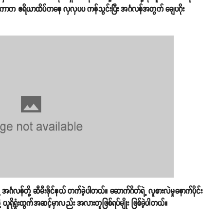
ာကာက ဧရိယာထိပ်ကနေ လှလှပပ ကန်သွင်းပြီး အင်္ဂလန်အတွက် ချေပဂိုး
့ အင်္ဂလန်တို့ ဆီမီးဖိုင်နယ် တက်ခဲ့ပါတယ်။ ဆောက်ဂိတ်ရဲ့ လူစားလဲမှုနောက်ပိုင်း
းနဲ့ ယူရိုရှုံးထွက်အဆင့်မှာလည်း အလားတူဖြစ်ရပ်မျိုး ဖြစ်ခဲ့ပါတယ်။