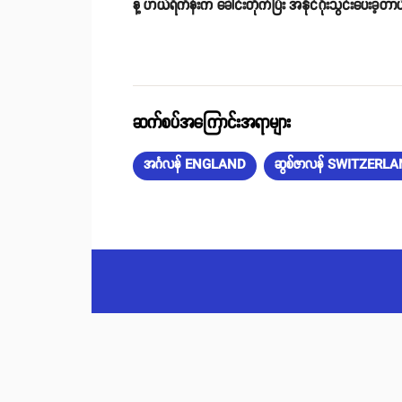
နဲ့ ဟယ်ရီကိန်းက ခေါင်းတိုက်ပြီး အနိုင်ဂိုးသွင်းပေးခဲ့တာ
ဆက်စပ်အကြောင်းအရာများ
အင်္ဂလန် ENGLAND
ဆွစ်ဇာလန် SWITZERL