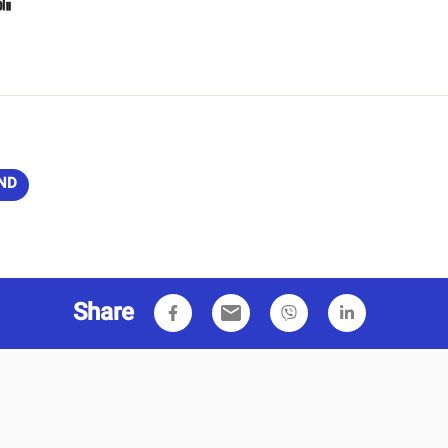
ပါ။
AND
Share
email