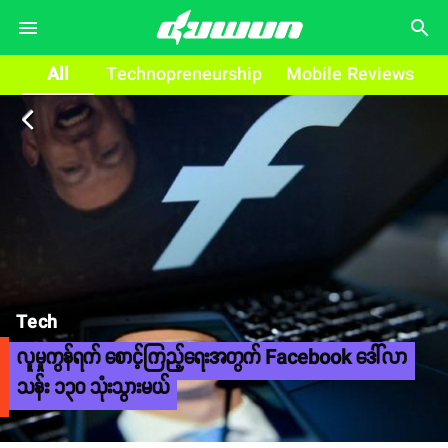
search
All
Technopreneurship
Mobile Reviews
arrow_back_ios
Tech
လူမှုကွန်ရက် စောင့်ကြည့်ရေးအတွက် Facebook ဒေါ်လာ
သန်း ၁၃၀ သုံးသွားမယ်