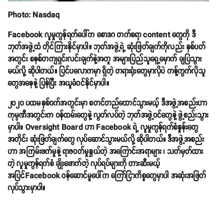
Photo: Nasdaq
Facebook လူမှုကွန်ရက်ပေါ်က စောဒဂ တက်စရာ content တွေကို ဒီ
ဘုတ်အဖွဲ့ထံ တိုင်ကြားနိုင်မှာပါ။ ဘုတ်အဖွဲ့ရဲ့ ဆုံးဖြတ်ချက်ကိုလည်း နှစ်ပတ်
အတွင်း စနစ်တကျရှင်းလင်းချက်နဲ့အတူ အများပြည်သူရှေ့မှောက် ချပြသွား
မယ်လို့ ဆိုပါတယ်။ ပြင်ပလောကမှာ ရှိတဲ့ တရားရုံးတွေမှာလိုပဲ ကန့်ကွက်လိုသူ
တွေအနေနဲ့ ပြန်ပြီး အယူခံဝင်နိုင်မှာပါ။
၂၀၂၀ ပထမနှစ်ဝက်အတွင်းမှာ စတင်တည်ထောင်သွားမယ့် ဒီအဖွဲ့အစည်းဟာ
ကုမ္ပဏီအတွင်းက ဝန်ထမ်းတွေနဲ့ လွတ်လပ်တဲ့ ဘုတ်အဖွဲ့ဝင်တွေနဲ့ ဖွဲ့စည်းသွား
မှာပါ။ Oversight Board ဟာ Facebook ရဲ့ လူမှုကွန်ရက်စံနှုန်းတွေ
အတိုင်း ဆုံးဖြတ်ချက်တွေ လုပ်ဆောင်သွားမယ်လို့ ဆိုပါတယ်။ ဒီအဖွဲ့အစည်း
ဟာ အကြမ်းဖက်မှုနဲ့ ရာဇဝတ်မှုနွှယ်တဲ့ အကြောင်းအရာများ ၊ သတ်မှတ်ထား
တဲ့ လူမှုကွန်ရက်စံ ချိုးဖောက်တဲ့ လုပ်ရပ်များကို တားဆီးမယ့်
အပြင်Facebook ဝန်ဆောင်မှုပေါ်က ကြော်ငြာကိစ္စတွေမှာပါ အဆုံးအဖြတ်
လုပ်သွားမှာပါ။