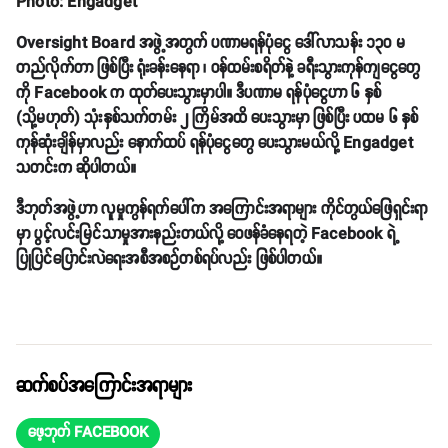
Photo: Engadget
Oversight Board အဖွဲ့အတွက် ပဏာမရန်ပုံငွေ ဒေါ်လာသန်း ၁၃၀ မ
တည်လိုက်တာ ဖြစ်ပြီး ရုံးခန်းနေရာ ၊ ဝန်ထမ်းစရိတ်နဲ့ ခရီးသွားကုန်ကျငွေတွေ
ကို Facebook က ထုတ်ပေးသွားမှာပါ။ ဒီပဏာမ ရန်ပုံငွေဟာ ၆ နှစ်
(သို့မဟုတ်) သုံးနှစ်သက်တမ်း ၂ ကြိမ်အထိ ပေးသွားမှာ ဖြစ်ပြီး ပထမ ၆ နှစ်
ကုန်ဆုံးချိန်မှာလည်း နောက်ထပ် ရန်ပုံငွေတွေ ပေးသွားမယ်လို့ Engadget
သတင်းက ဆိုပါတယ်။
ဒီဘုတ်အဖွဲ့ဟာ လူမှုကွန်ရက်ပေါ်က အကြောင်းအရာများ ကိုင်တွယ်ဖြေရှင်းရာ
မှာ ပွင့်လင်းမြင်သာမှုအားနည်းတယ်လို့ ဝေဖန်ခံနေရတဲ့ Facebook ရဲ့
ပြုပြင်ပြောင်းလဲရေးအစီအစဉ်တစ်ရပ်လည်း ဖြစ်ပါတယ်။
ဆက်စပ်အကြောင်းအရာများ
ဖေ့ဘုတ် FACEBOOK