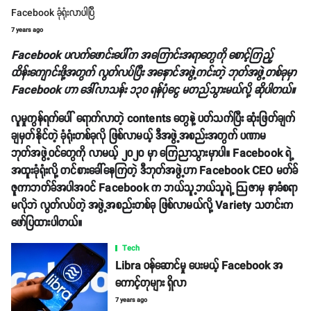
Facebook ခုံရုံးလာပါပြီ
7 years ago
Facebook ပလက်ဖောင်းပေါ်က အကြောင်းအရာတွေကို စောင့်ကြည့်
ထိန်းကျောင်းဖို့အတွက် လွတ်လပ်ပြီး အနှောင်အဖွဲ့ကင်းတဲ့ ဘုတ်အဖွဲ့တစ်ခုမှာ
Facebook ဟာ ‌ဒေါ်လာသန်း ၁၃၀ ရန်ပုံငွေ မတည်သွားမယ်လို့ ဆိုပါတယ်။
လူမှုကွန်ရက်ပေါ် ရောက်လာတဲ့ contents တွေနဲ့ ပတ်သက်ပြီး ဆုံးဖြတ်ချက်
ချမှတ်နိုင်တဲ့ ခုံရုံးတစ်ခုလို ဖြစ်လာမယ့် ဒီအဖွဲ့အစည်းအတွက် ပဏာမ
ဘုတ်အဖွဲ့ဝင်တွေကို လာမယ့် ၂၀၂၀ မှာ ကြေညာသွားမှာပါ။ Facebook ရဲ့
အထူးခုံရုံးလို့ တင်စားခေါ်နေကြတဲ့ ဒီဘုတ်အဖွဲ့ဟာ Facebook CEO မတ်ခ်
ဇူကာဘတ်ခ်အပါအဝင် Facebook က ဘယ်သူ့ဘယ်သူရဲ့ ဩဇာမှ နာခံစရာ
မလိုဘဲ လွတ်လပ်တဲ့ အဖွဲ့အစည်းတစ်ခု ဖြစ်လာမယ်လို့ Variety သတင်းက
ဖော်ပြထားပါတယ်။
Tech
Libra ဝန်ဆောင်မှု ပေးမယ့် Facebook အ
ကောင့်တုများ ရှိလာ
7 years ago