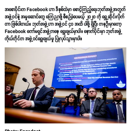
အစောပိုင်းက Facebook ဟာ ဒီနှစ်ထဲမှာ စောင့်ကြည့်ရေးဘုတ်အဖွဲ့အတွက်
အဖွဲ့ဝင်နဲ့ အမှုဆောင်တွေ ကြေညာဖို့ စီစဉ်ခဲ့ပေမယ့် ၂၀၂၀ ကို ရွှေ့ဆိုင်းလိုက်
တာ ဖြစ်ပါတယ်။ ဘုတ်အဖွဲ့ဟာ အဖွဲ့ဝင် ၄၀ အထိ ပါဖို့ ရှိပြီး ကနဦးမှာတော့
Facebook ကော်မရှင်အဖွဲ့ကနေ ရွေးချယ်မှာပါ။ နောက်ပိုင်းမှာ ဘုတ်အဖွဲ့
ကိုယ်တိုင်က အဖွဲ့ဝင်ရွေးချယ်မှု ပြုလုပ်သွားမှာပါ။