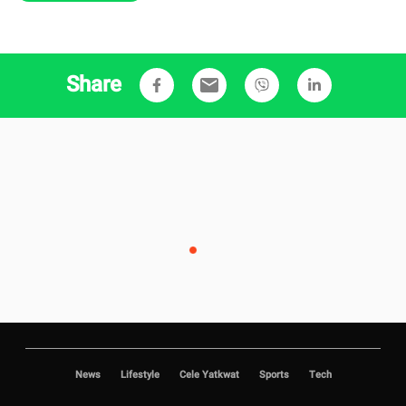
Share
email
News
Lifestyle
Cele Yatkwat
Sports
Tech