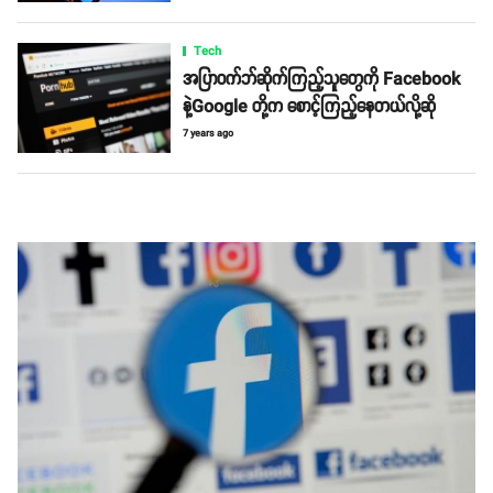
Tech
အပြာဝက်ဘ်ဆိုက်ကြည့်သူတွေကို Facebook
နဲ့Google တို့က စောင့်ကြည့်နေတယ်လို့ဆို
7 years ago