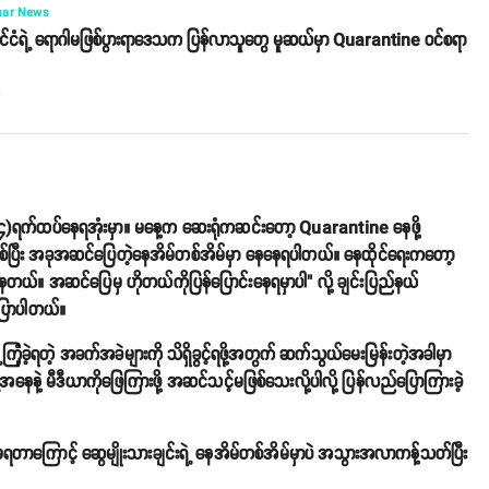
ar News
ုင်ငံရဲ့ ရောဂါမဖြစ်ပွားရာဒေသက ပြန်လာသူတွေ မူဆယ်မှာ Quarantine ဝင်စရာ
o
)ရက်ထပ်နေရအုံးမှာ။ မနေ့က ဆေးရုံကဆင်းတော့ Quarantine နေဖို့
စ်ပြီး အခုအဆင်ပြေတဲ့နေအိမ်တစ်အိမ်မှာ နေနေရပါတယ်။ နေထိုင်ရေးကတော့
 အဆင်ပြေမှ ဟိုတယ်ကိုပြန်ပြောင်းနေရမှာပါ" လို့ ချင်းပြည်နယ်
ုပြောပါတယ်။
ံခဲ့ရတဲ့ အခက်အခဲများကို သိရှိခွင့်ရဖို့အတွက် ဆက်သွယ်မေးမြန်းတဲ့အခါမှာ
နေနဲ့ မီဒီယာကိုဖြေကြားဖို့ အဆင်သင့်မဖြစ်သေးလို့ပါလို့ ပြန်လည်ပြောကြားခဲ့
မရတာကြောင့် ဆွေမျိုးသားချင်းရဲ့ နေအိမ်တစ်အိမ်မှာပဲ အသွားအလာကန့်သတ်ပြီး