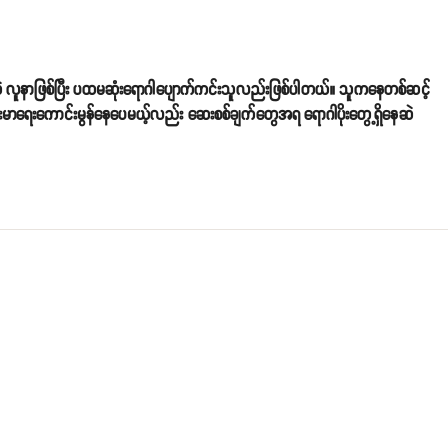
ိတဲ့ လူနာဖြစ်ပြီး ပထမဆုံးရောဂါပျောက်ကင်းသူလည်းဖြစ်ပါတယ်။ သူကနေတစ်ဆင့်
န်းမာရေးကောင်းမွန်နေပေမယ့်လည်း ဆေးစစ်ချက်တွေအရ ရောဂါပိုးတွေ့ရှိနေဆဲ