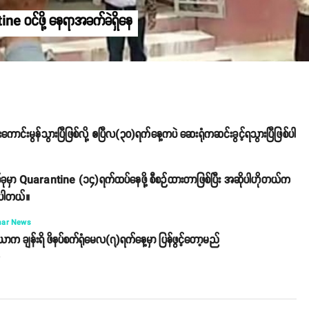
e ဝင်ဖို့ နေရာအခက်ခဲရှိနေ
်းမွန်သွားပြီဖြစ်လို့ ဧပြီလ(၃၀)ရက်နေ့ကပဲ ဆေးရုံကဆင်းခွင့်ရသွားပြီဖြစ်ပါ
ခုမှာ Quarantine (၁၄)ရက်ထပ်နေဖို့ စီစဉ်ထားတာဖြစ်ပြီး အဆိုပါဟိုတယ်က
ိရပါတယ်။
ar News
ာယာက ချန်းရိ ဖိနပ်စက်ရုံမေလ(၇)ရက်နေ့မှာ ပြန်ဖွင့်တော့မည်
o