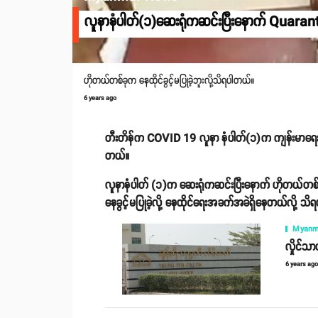
လူနာနံပါတ်(၁)ဆေးရုံကဆင်းပြီးနောက် Quarantin
ဟိုတယ်တစ်ခုက နေထိုင်ခွင့်မပြုခဲ့ဘူးလို့သိရပါတယ်။
6 years ago
တီးတိန်က COVID 19 လူနာ နံပါတ်(၁)က ကျန်းမာရေးကောင
တယ်။
လူနာနံပါတ် (၁)က ဆေးရုံကဆင်းပြီးနောက် ဟိုတယ်တစ်
နေခွင့်မပြုခဲ့လို့ နေထိုင်ရေးအခက်အခဲရှိနေတယ်လို့ သ
Myanm
လှိုင်သ
6 years ag