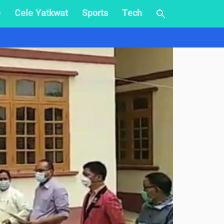
e
Cele Yatkwat
Sports
Tech