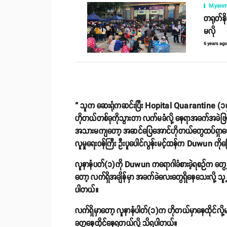
Myanm
တရုတ်နိ
မလို
6 years ag
“ သူက ဆေးရုံကဆင်းပြီး Hopital Quarantine (၁၄
ဟိုတယ်တစ်ခုကိုသွားတာ လက်မခံလို့ နေရာအခက်အခဲဖြ
အသားမကျတော့ အဆင်ပြေအောင်ဟိုတယ်တွေထပ်ရှာနေတယ်။
လူမှုရေးဝန်ကြီး ဦးပူပေါင်လွန်းမင့်ထန်က Duwun ကိ
လူနာနံပတ်(၁)ကို Duwun ကရောဂါခံစားခဲ့ရစဉ်က တွေ့ကြု
တော့ လက်ရှိအချိန်မှာ အခက်ခဲလေးတွေရှိနေသေးလို့ သူ့အ
ပါတယ်။
လက်ရှိမှာတော့ လူနာနံပါတ်(၁)က ဟိုတယ်မှာနေထိုင်လို့
ခတ္တနေထိုင်နေရတယ်လို့ သိရပါတယ်။