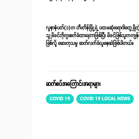
လူနာနံပတ်(၁)က တီးတိန်မြို့ရဲ့ ပထမဆုံးရောဂါတွေ့ရှ
သူ့မိခင်ကိုကူးစက်ခံထားရတာဖြစ်ပြီး မိခင်ဖြစ်သူကကျ
ဖြစ်လို့ ဆေးကုသမှု ဆက်လက်ခံယူနေဆဲဖြစ်ပါတယ်။
ဆက်စပ်အကြောင်းအရာများ
COVID 19
COVID 19 LOCAL NEWS