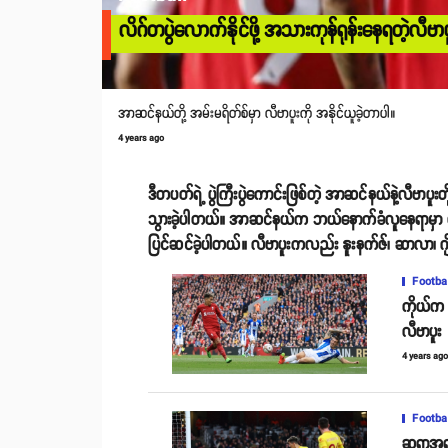
လိဂ်တပွဲလောက်နိုင်ဖို့ အသားကုန်ရုန်းနေရတဲ့လ
အာဆင်နယ်တို့ အမ်းမရိတ်စ်မှာ လီဗာပူးကို အနိုင်ယူခဲ့တာပါ။
4 years ago
ဒီတပတ်ရဲ့ ပွဲကြီးပွဲကောင်းဖြစ်တဲ့ အာဆင်နယ်နဲ့လီဗာပူး
သွားခဲ့ပါတယ်။ အာဆင်နယ်က ဘယ်နောက်ခံလူနေရာမှာ တိုမီ
ပြင်ဆင်ခဲ့ပါတယ်။ လီဗာပူးကလည်း နူးနက်ဇ်၊ ဆာလာ၊ ဂျိုတာ
Footba
ကိုယ်က 
လီဗာပူး
4 years ag
Footba
ဆရာအရင်