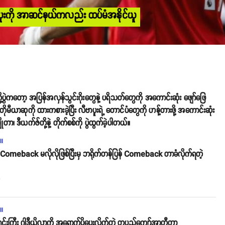
ီဗာပူးကို အာဆင်နယ်ကလည်း ထပ်မံအနိုင်ယူ
တို့ပွဲကတော့ အပြန်အလှန်သွင်းဂိုးတွေနဲ့ ပရိသတ်တွေကို အကောင်းဆုံး ဖျော်ဖြေ
ယာဆုကို ထားကစားခဲ့ပြီး လီဗာပူးရဲ့ တောင်ပံတွေကို ဟန့်တားဖို့ အကောင်းဆုံး
၊ ဒီယက်ဇ်တို့နဲ့ တိုက်စစ်ကို ပွဲထွက်ခဲ့ပါတယ်။
ll
Comeback မလိုလိုဖြစ်ပြီးမှ ဘရိုက်တန်ပြန် Comeback တာခံလိုက်ရတဲ့
o
ll
းကြီး ဂွါဒီယိုလာကို အရောက်ပို့ပေးလိုက်တဲ့ တပည့်ကျော်အာတီတာ