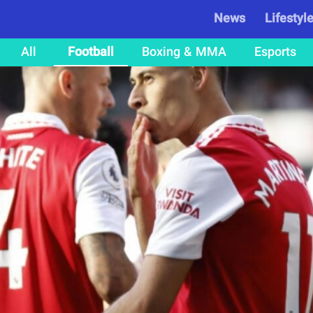
News
Lifestyl
All
Football
Boxing & MMA
Esports