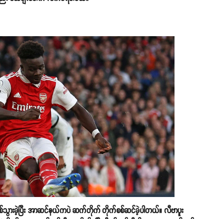
်သွားခဲ့ပြီး အာဆင်နယ်ကပဲ ဆက်တိုက် တိုက်စစ်ဆင်ခဲ့ပါတယ်။ လီဗာပူး