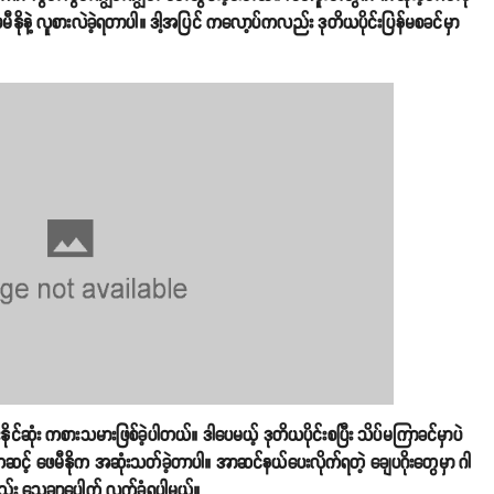
ီနိုနဲ့ လူစားလဲခဲ့ရတာပါ။ ဒါ့အပြင် ကလော့ပ်ကလည်း ဒုတိယပိုင်းပြန်မစခင်မှာ
ုင်ဆုံး ကစားသမားဖြစ်ခဲ့ပါတယ်။ ဒါပေမယ့် ဒုတိယပိုင်းစပြီး သိပ်မကြာခင်မှာပဲ
ှုကတဆင့် ဖေမီနိုက အဆုံးသတ်ခဲ့တာပါ။ အာဆင်နယ်ပေးလိုက်ရတဲ့ ချေပဂိုးတွေမှာ ဂါ
ုလည်း သေချာပေါက် လက်ခံရပါမယ်။