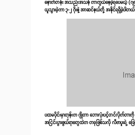
နောက်တန်း အသည်းအသန် ကာကွယ်နေခဲ့ရပေမယ့် (၇၅) မ
ယူသွားခဲ့ကာ ၃-၂ ဂိုးနဲ့ အာဆင်နယ်တို့ အနိုင်ရရှိခဲ့ပါတယ
ပထမပိုင်းမှာတုန်းက ဂျိုတာ ဘောလုံးပင့်တင်လိုက်တာကိ
အငြင်းပွားဖွယ်ရာတွေထဲက တခုဖြစ်သလို လီဗာပူးရဲ့ ခြေစွ