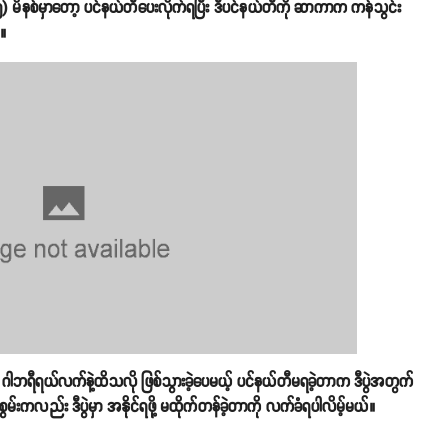
ိနစ်မှာတော့ ပင်နယ်တီပေးလိုက်ရပြီး ဒီပင်နယ်တီကို ဆာကာက ကန်သွင်း
်။
ု ဂါဘရီရယ်လက်နဲ့ထိသလို ဖြစ်သွားခဲ့ပေမယ့် ပင်နယ်တီမရခဲ့တာက ဒီပွဲအတွက်
မ်းကလည်း ဒီပွဲမှာ အနိုင်ရဖို့ မထိုက်တန်ခဲ့တာကို လက်ခံရပါလိမ့်မယ်။