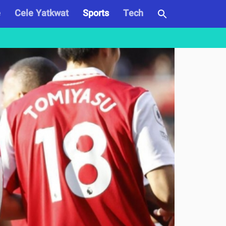
e
Cele Yatkwat
Sports
Tech