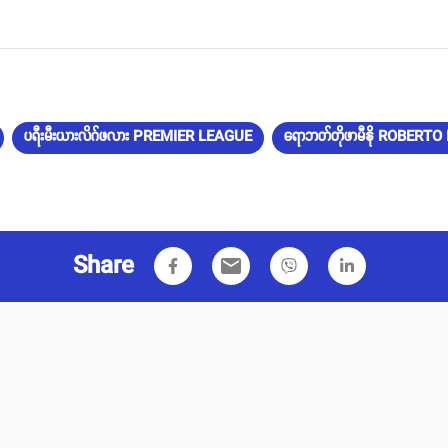
ပရီးမီးယားလိဂ်ဖလား PREMIER LEAGUE
ရောဘတ်တိုဖာမီနို ROBERT
Share
email