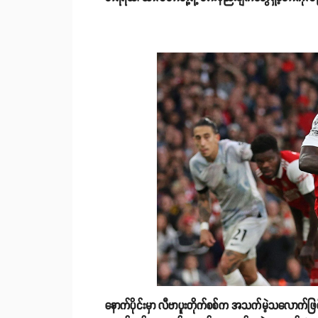
နောက်ပိုင်းမှာ လီဗာပူးတိုက်စစ်က အသက်မဲ့သလောက်ဖြစ