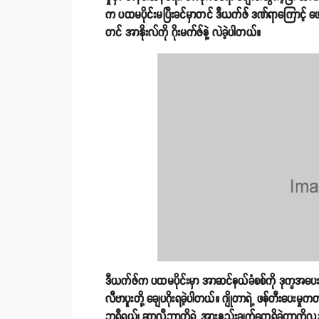
က ပထမပိုင်းမပြီးခင်မှာတင် ဒီယက်ဇ် ဒဏ်ရာကြောင့် ဖေမ
တင် အာနိုးလ်ကို ဂိုးမက်ဇ်နဲ့ လဲခဲ့ပါတယ်။
ဒီယက်ဇ်က ပထမပိုင်းမှာ အာဆင်နယ်ခံစစ်ကို ဒုက္ခအပေးနိ
လီဗာပူးတို့ ချေပဂိုးရခဲ့ပါတယ်။ ဂျိုတာရဲ့ ဖန်တီးပေးမ
ဘရီရယ်၊ ဆာလီဘာတို့ရဲ့ အားနည်းချက်တွေရှိခဲ့တာကိ