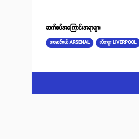
ဆက်စပ်အကြောင်းအရာများ
အာဆင်နယ် ARSENAL
လီဗာပူး LIVERPOOL