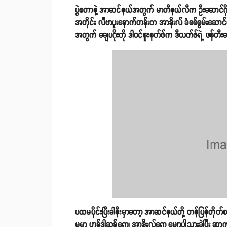
ပွဲစတာနဲ့ အာဆင်နယ်အတွက် မာတီနယ်လီက ဦးဆောင်ဂိုး သွ
အတိုင်း လီဗာပူးနောက်တန်းက အာနိုးလ် ခံစစ်စွမ်းဆောင်ရည
အတွက် ချေပဂိုးကို ဒါဝင်နူးနက်ဇ်က ဒီယက်ဇ်ရဲ့ ဖန်တီ
ပထမပိုင်းပြီးခါနီးမှာတော့ အာဆင်နယ်တို့ တန်ပြန်တိုက
မှုမှာ ဟန်ဒါဆန်ရော၊ အာနိုးလ်ရော မျောပါသွားခဲ့ပြီး