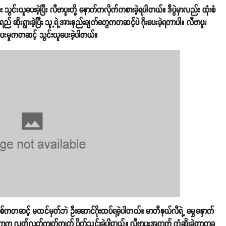
င်းယူပေးခဲ့ပြီး လီဗာပူးတို့ နောက်ကလိုက်ကစားခဲ့ရပါတယ်။ ဒီပွဲမှာလည်း ထုံးစံ
် ဆိုးရွားခဲ့ပြီး သူ့ရဲ့အားနည်းချက်တွေကတဆင့်ပဲ ဂိုးပေးခဲ့ရတာပါ။ လီဗာပူး
းပေးမှုကတဆင့် သွင်းယူပေးခဲ့ပါတယ်။
်စစ်ကတဆင့် မထင်မှတ်ဘဲ ဦးဆောင်ဂိုးထပ်ရခဲ့ပါတယ်။ မာတီနယ်လီရဲ့ မွှေနှောက်
 ဆာကာက လွတ်လွတ်ကျွတ်ကျွတ် ပိတ်သွင်းခဲ့ပါတယ်။ လီဗာပူးအတွက် ကံဆိုးခဲ့တာတခု