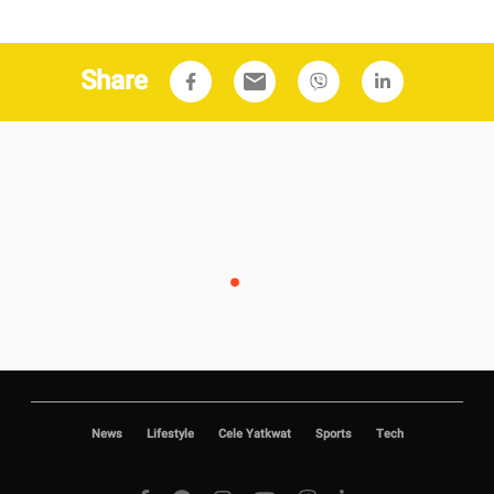
Share
email
News
Lifestyle
Cele Yatkwat
Sports
Tech