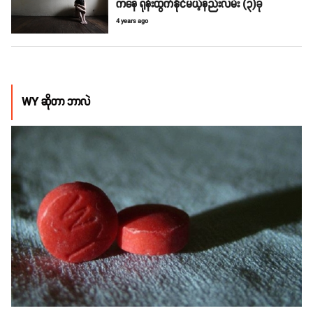
ကနေ ရုန်းထွက်နိုင်မယ့်နည်းလမ်း (၃)ခု
4 years ago
WY ဆိုတာ ဘာလဲ