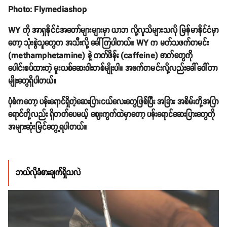
Photo: Flymediashop
WY ကို အာရှနိုင်ငံအတော်များများမှာ ယာဘ လို့လူသိများသလို မြန်မာနိုင်ငံမှာ
တော့ သုံးစွဲသူတွေက အသီးလို့ ခေါ်ကြပါတယ်။ WY က မက်သဖက်တမင်း
(methamphetamine) နဲ့ ကက်ဖိန်း (caffeine) ဓာတ်တွေကို
ပေါင်းစပ်ထားတဲ့ မူးယစ်ဆေးဝါးတစ်မျိုးပါ။ အဖက်တမင်းလို့လည်းခေါ်ဝေါ်တာ
မျိုးတွေရှိပါတယ်။
ပုံစံကတော့ ပန်းရောင်ရှိတဲ့ဆေးပြားငယ်လေးတွေဖြစ်ပြီး အခြား အစိမ်းတို့အပြာ
ရောင်တို့လည်း ရှိတတ်ပေမယ့် ဈေးကွက်ထဲမှာတော့ ပန်းရောင်ဆေးပြားတွေကို
အများဆုံးမြင်တွေ့ရပါတယ်။
ဘယ်လိုခံစားချက်ရှိသလဲ