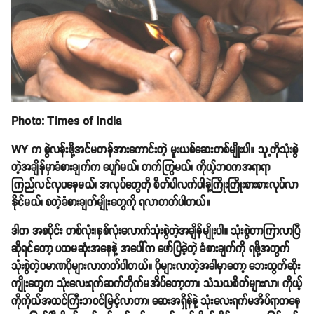
Photo: Times of India
WY က စွဲလန်းဖို့အင်မတန်အားကောင်းတဲ့ မူးယစ်ဆေးတစ်မျိုးပါ။ သူ့ကိုသုံးစွဲ
တဲ့အချိန်မှာခံစားချက်က ပျော်မယ်၊ တက်ကြွမယ်၊ ကိုယ့်ဘဝကအရာရာ
ကြည်လင်လှပနေမယ်၊ အလုပ်တွေကို စိတ်ပါလက်ပါနဲ့ကြိုးကြိုးစားစားလုပ်လာ
နိုင်မယ်၊ စတဲ့ခံစားချက်မျိုးတွေကို ရလာတတ်ပါတယ်။
ဒါက အစပိုင်း တစ်လုံး၊နှစ်လုံးလောက်သုံးစွဲတဲ့အချိန်မျိုးပါ။ သုံးစွဲတာကြာလာပြီ
ဆိုရင်တော့ ပထမဆုံးအနေနဲ့ အပေါ်က ဖော်ပြခဲ့တဲ့ ခံစားချက်ကို ရဖို့အတွက်
သုံးစွဲတဲ့ပမာဏပိုများလာတတ်ပါတယ်။ ပိုများလာတဲ့အခါမှာတော့ ဘေးထွက်ဆိုး
ကျိုးတွေက သုံးလေးရက်ဆက်တိုက်မအိပ်တော့တာ၊ သံသယစိတ်များလာ၊ ကိုယ့်
ကိုကိုယ်အထင်ကြီးဘဝင်မြင့်လာတာ၊ ဆေးအရှိန်နဲ့ သုံးလေးရက်မအိပ်ရာကနေ