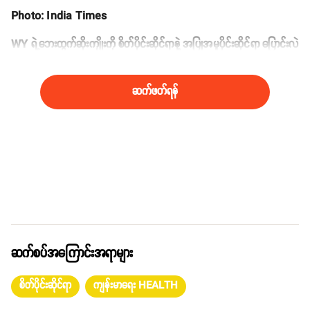
Photo: India Times
WY ရဲ့ဘေးထွက်ဆိုးကျိုးကို စိတ်ပိုင်းဆိုင်ရာနဲ့ အပြုအမူပိုင်းဆိုင်ရာ ပြောင်းလဲ
ပေးတဲ့ ဆရာဝန်တစ်ဦးဖြစ်တဲ့ ဒေါက်တာသိန်းအုပ်စိန်က အခုလိုရှင်းပြပါတယ်။
ဆက်ဖတ်ရန်
ဆက်စပ်အကြောင်းအရာများ
စိတ်ပိုင်းဆိုင်ရာ
ကျန်းမာရေး HEALTH