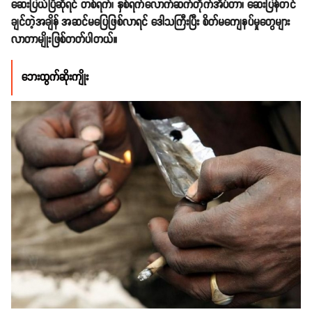
ဆေးပြယ်ပြီဆိုရင် တစ်ရက်၊ နှစ်ရက်လောက်ဆက်တိုက်အိပ်တာ၊ ဆေးပြန်တင်
ချင်တဲ့အချိန် အဆင်မပြေဖြစ်လာရင် ဒေါသကြီးပြီး စိတ်မကျေနပ်မှုတွေများ
လာတာမျိုးဖြစ်တတ်ပါတယ်။
ဘေးထွက်ဆိုးကျိုး