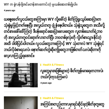
WY က စွဲလန်းဖို့အင်မတန်အားကောင်းတဲ့ မူးယစ်ဆေးတစ်မျိုးပါ။
4 years ago
ယနေ့ခေတ်လူငယ်တွေအကြားမှာ WY လို့ခေါ်တဲ့ စိတ်ကြွရူးသွပ်ဆေးပြားက
သုံးစွဲမှုမြင့်တက်နေပြီး အလွယ်တကူ ပျံ့နှံနေပါတယ်။ သုံးစွဲသူတွေက အသီးလို့
တင်စားခေါ်ဝေါ်ကြတဲ့ ဒီပန်းရောင်ဆေးပြားလေးတွေက လူတစ်ယောက်ရဲ့ဘဝ
ကို အလွယ်တကူဝင်ရောက်လာတတ်ပြီး ဘဝတစ်ခုလုံးကို လှိုက်စားသွားနိုင်တဲ့
အထိ ပါဝါပြင်းပါတယ်။ လူငယ်တွေဘာကြောင့် WY သုံးတာလဲ WY သုံးစွဲရင်
ဘယ်လိုခံစားရသလဲ၊ နောက်ဆက်တွဲဆိုးကျိုးတွေဘာဖြစ်တတ်သလဲဆိုတာကို
လေ့လာကြည့်ရအောင်။
Health & Fitness
လူတွေမှာအဖြစ်များတဲ့ စိတ်ကျန်းမာရေးကဘာလဲ၊
ဘယ်လိုကုသကြမလဲ
4 years ago
Health & Fitness
အကြပ်အတည်းကာလမှာရင်ဆိုင်ရတဲ့စိတ်ဒုက္ခတွေ