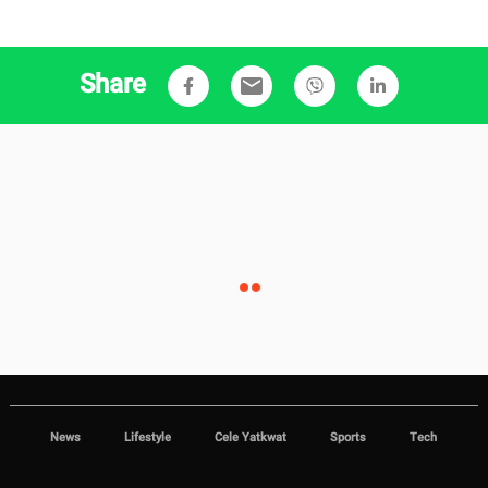
Share
email
News
Lifestyle
Cele Yatkwat
Sports
Tech