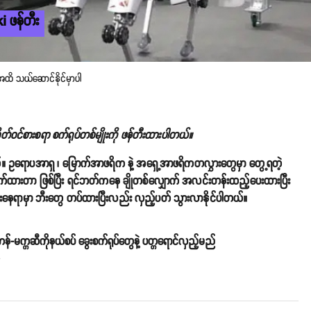
i ဖန်တီး
 အထိ သယ်ဆောင်နိုင်မှာပါ
်ဝင်စားစရာ စက်ရုပ်တစ်မျိုးကို ဖန်တီးထားပါတယ်။
တယ်။ ဥရောပအာရှ ၊ မြောက်အာဖရိက နဲ့ အရှေ့အာဖရိကတလွှားတွေမှာ တွေ့ရတဲ့
ောက်ထားတာ ဖြစ်ပြီး ရင်ဘတ်ကနေ ချိုတစ်လျှောက် အလင်းတန်းထည့်ပေးထားပြီး
။ ဒူးနေရာမှာ ဘီးတွေ တပ်ထားပြီးလည်း လှည့်ပတ် သွားလာနိုင်ပါတယ်။
်-မက္ကဆီကိုနယ်စပ် ခွေးစက်ရုပ်တွေနဲ့ ပတ္တရောင်လှည့်မည်
o