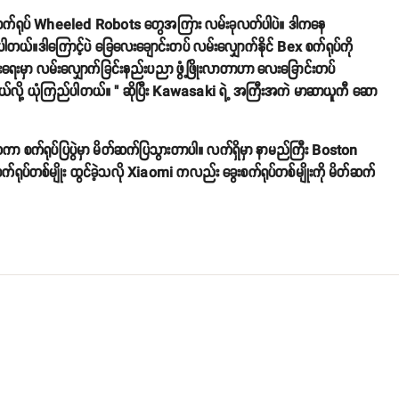
ပ်စက်ရုပ် Wheeled Robots တွေအကြား လမ်းခုလတ်ပါပဲ။ ဒါကနေ
တယ်။ဒါကြောင့်ပဲ ခြေလေးချောင်းတပ် လမ်းလျှောက်နိုင် Bex စက်ရုပ်ကို
ေးမှာ လမ်းလျှောက်ခြင်းနည်းပညာ ဖွံ့ဖြိုးလာတာဟာ လေးခြောင်းတပ်
ာမယ်လို့ ယုံကြည်ပါတယ်။ " ဆိုပြီး Kawasaki ရဲ့ အကြီးအကဲ မာဆာယူကီ ဆော
င်ငံတကာ စက်ရုပ်ပြပွဲမှာ မိတ်ဆက်ပြသွားတာပါ။ လက်ရှိမှာ နာမည်ကြီး Boston
်ရုပ်တစ်မျိုး ထွင်ခဲ့သလို Xiaomi ကလည်း ခွေးစက်ရုပ်တစ်မျိုးကို မိတ်ဆက်