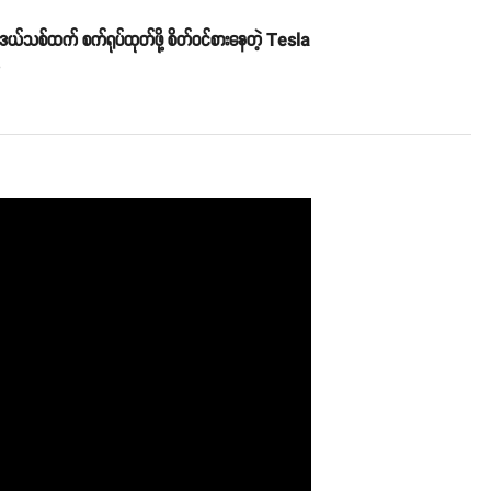
ဒယ်သစ်ထက် စက်ရုပ်ထုတ်ဖို့ စိတ်ဝင်စားနေတဲ့ Tesla
o