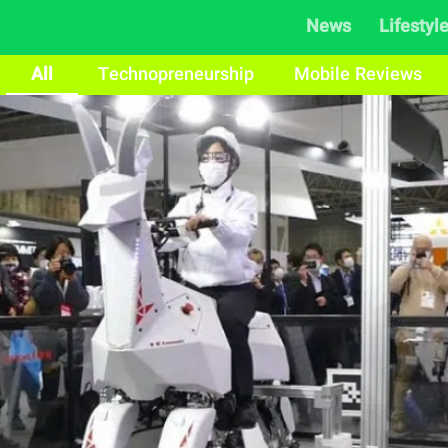
News
Lifestyl
All
Technopreneurship
Mobile Reviews