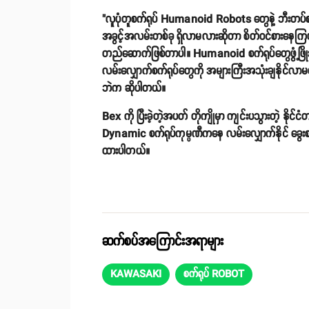
"လူပုံတူစက်ရုပ် Humanoid Robots တွေနဲ့ ဘီးတ
အခွင့်အလမ်းတစ်ခု ရှိလာမလားဆိုတာ စိတ်ဝင်စားနေကြပါ
တည်ဆောက်ဖြစ်တာပါ။ Humanoid စက်ရုပ်တွေဖွံ့ဖြိုးရ
လမ်းလျှောက်စက်ရုပ်တွေကို အများကြီးအသုံးချနိုင်လ
ဘဲက ဆိုပါတယ်။
Bex ကို ပြီးခဲ့တဲ့အပတ် တိုကျိုမှာ ကျင်းပသွားတဲ့ နို
Dynamic စက်ရုပ်ကုမ္ပဏီကနေ လမ်းလျှောက်နိုင် ခွေးစက
ထားပါတယ်။
ဆက်စပ်အကြောင်းအရာများ
KAWASAKI
စက်ရုပ် ROBOT