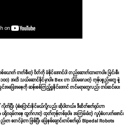
လူတစ်ယောက် တက်စီးတဲ့ ဝိတ်ကို ခံနိုင်အောင်ပါ တည်ဆောက်ထားတာပါ။ မြင်းစီး
မ် ၁၀၀) အထိ သယ်ဆောင်နိုင်မှာပါ။ Bex ဟာ သိပ်မလေးတဲ့ ကုန်ပစ္စည်းတွေ နဲ့
်ငန်းခွင်အခြေအနေကို ဆန်းစစ်ကြည့်ရှုနိုင်အောင် ကင်မရာတွေလည်း တပ်ဆင်ပေး
ိုက်ပြီး ပုံစံပြောင်းနိုင်မယ်လို့လည်း ဆိုပါတယ်။ ဒီဆိတ်စက်ရုပ်ဟာ
do ပရိုဂရမ်ကနေ ထွက်လာတဲ့ ထုတ်ကုန်တစ်ခုပါ။ အကြမ်းခံတဲ့ လူပုံစံပလက်ဖောင်း
တည်းက စတင်ခဲ့တာ ဖြစ်ပြီး ခြေနှစ်ချောင်းတပ်စက်ရုပ် Bipedal Robots