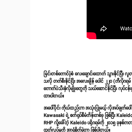
မြင်းတစ်ကောင်ပုံစံ လေးချောင်းထောက် သွားနိုင်ပြီး 
သလို တက်စီးနိုင်ပြိး အလေးချိန် ပေါင် ၂၂၀ (ကီလိုဂရ
ကောက်ပဲသီးနှံလိုမျိုးတွေကို သယ်ဆောင်နိုင်ပြီး လုပ
ထားပါတယ်။
အပေါ်ပိုင်း ကိုယ်ထည်ဟာ အသုံးပြုမယ့် လိုအပ်ချက်ပေါ် လ
Kawasaki ရဲ့ စက်ရုပ်စီမံကိန်းတစ်ခု ဖြစ်ပြီး Kalei
RHP လို့ခေါ်တဲ့ Kaleido ပရိုဂရမ်ကို ၂၀၁၅ ခုနှစ်က
ထုတ်လုပ်မှုကို အာရုံစိုက်ခဲ့တာ ဖြစ်ပါတယ်။