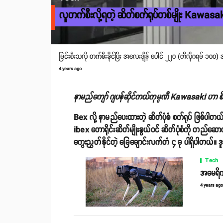
လူတက်စီးလို့ရတဲ့ ဆိတ်စက်ရုပ်တစ်မျိုး Kawasak
မြင်းစီးသလို တက်စီးနိုင်ပြိး အလေးချိန် ပေါင် ၂၂၀ (ကီလိုဂရမ် ၁၀၀)
4 years ago
နာမည်ကျော် ဂျပန်ဆိုင်ကယ်ကုမ္ပဏီ Kawasaki ဟာ စိတ
Bex လို့ နာမည်ပေးထားတဲ့ ဆိတ်ပုံစံ စက်ရုပ် ဖြစ်ပါ
ibex တောရိုင်းဆိတ်မျိုးနွယ်ဝင် ဆိတ်ပုံစံကို တည်ဆ
ကွေးညွှတ်နိုင်တဲ့ ခြေချောင်းလက်တံ ၄ ခု ပါရှိပါတယ်
Tech
အမေရိကန
4 years ag