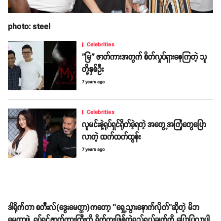
photo: steel
Celebrities
''မြ'' ဇာတ်ကားအတွက် စိတ်လှုပ်ရှားနေကြတဲ့ သူ
တို့နှစ်ဦး
7 years ago
Celebrities
လူမင်းနဲ့ရုပ်ရှင်ရိုက်ခဲ့ရတဲ့ အတွေ့အကြုံတွေပြော
လာတဲ့ ထက်ထက်ထွန်း
7 years ago
ဒါရိုက်တာ စတီးလ်(ဒွေးမေတ္တာ)ကတော့ ‘’ရှေ့သွားနောက်လိုက်’’ဆိုတဲ့ မိဘ
မေတ္တာဖွဲ့ ရုပ်ရှင်ဇာတ်ကားကြီးကို ရိုက်ကူးဖြစ်တဲ့ရည်ရွယ်ချက်ကို ပြောပြလာပါ