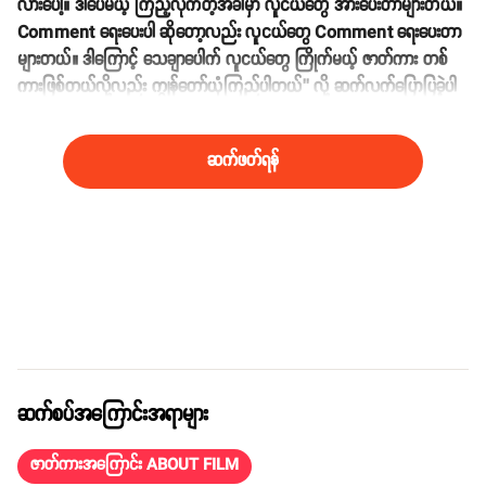
လားပေါ့။ ဒါပေမယ့် ကြည့်လိုက်တဲ့အခါမှာ လူငယ်တွေ အားပေးတာများတယ်။
Comment ရေးပေးပါ ဆိုတော့လည်း လူငယ်တွေ Comment ရေးပေးတာ
များတယ်။ ဒါကြောင့် သေချာပေါက် လူငယ်တွေ ကြိုက်မယ့် ဇာတ်ကား တစ်
ကားဖြစ်တယ်လို့လည်း ကျွန်တော်ယုံကြည်ပါတယ်’’ လို့ ဆက်လက်ပြောပြခဲ့ပါ
တယ်။
ဆက်ဖတ်ရန်
ဆက်စပ်အကြောင်းအရာများ
ဇာတ်ကားအကြောင်း ABOUT FILM