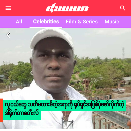
search
All
Celebrities
Film & Series
Music
arrow_back_ios
Celebrities
လူငယ်တွေ သတိမထားမိတဲ့အရာကို ရုပ်ရှင်အဖြစ်ပုံဖော်လိုက်တဲ့
ဒါရိုက်တာစတီးလ်