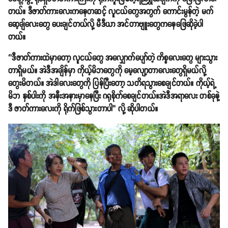
တယ်။ ဒီဇာတ်ကားလေးကနေတဆင့် လူငယ်တွေအတွက် ကောင်းမွန်တဲ့ မက်
ဆေ့ချ်လေးတွေ ပေးချင်တယ်လို့ မီဒီယာ အင်တာဗျူးတွေကနေဖြေဆိုခဲ့ပါ
တယ်။
‘’ဒီဇာတ်ကားထဲမှာတော့ လူငယ်တွေ အလျှောက်ပျော်တဲ့ ကိစ္စလေးတွေ များသွား
တာရှိမယ်။ အဲဒီအချိန်မှာ ကိုယ့်မိဘတွေကို မေ့လျော့တာလေးတွေရှိမယ်လို့
တွေးမိတယ်။ အဲဒါလေးတွေကို ပြန်ပြီးတော့ သတိရသွားစေချင်တယ်။ ကိုယ့်ရဲ့
မိဘ နှစ်ပါးကို အနီးအနားမှာနေပြီး ဂရုစိုက်စေချင်တယ်။အဲဒီအရာလေး တစ်ခုနဲ့
ဒီ ဇာတ်ကားလေးကို ရိုက်ဖြစ်သွားတာပါ’’ လို့ ဆိုပါတယ်။