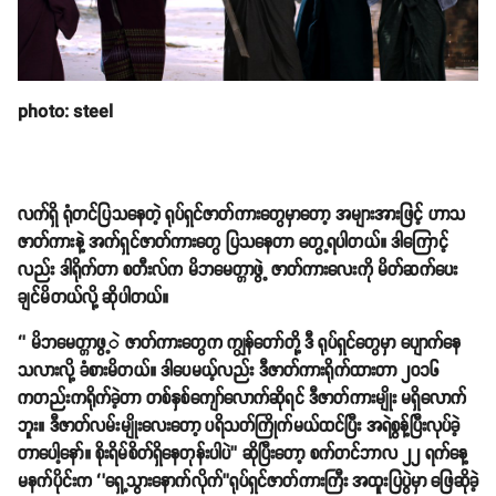
photo: steel
လက်ရှိ ရုံတင်ပြသနေတဲ့ ရုပ်ရှင်ဇာတ်ကားတွေမှာတော့ အများအားဖြင့် ဟာသ
ဇာတ်ကားနဲ့ အက်ရှင်ဇာတ်ကားတွေ ပြသနေတာ တွေ့ရပါတယ်။ ဒါကြောင့်
လည်း ဒါရိုက်တာ စတီးလ်က မိဘမေတ္တာဖွဲ့ ဇာတ်ကားလေးကို မိတ်ဆက်ပေး
ချင်မိတယ်လို့ ဆိုပါတယ်။
‘’ မိဘမေတ္တာဖွ့ဲ ဇာတ်ကားတွေက ကျွန်တော်တို့ ဒီ ရုပ်ရှင်တွေမှာ ပျောက်နေ
သလားလို့ ခံစားမိတယ်။ ဒါပေမယ့်လည်း ဒီဇာတ်ကားရိုက်ထားတာ ၂၀၁၆
ကတည်းကရိုက်ခဲ့တာ တစ်နှစ်ကျော်လောက်ဆိုရင် ဒီဇာတ်ကားမျိုး မရှိလောက်
ဘူး။ ဒီဇာတ်လမ်းမျိုးလေးတော့ ပရိသတ်ကြိုက်မယ်ထင်ပြီး အရဲစွန့်ပြီးလုပ်ခဲ့
တာပေါ့နော်။ စိုးရိမ်စိတ်ရှိနေတုန်းပါပဲ’’ ဆိုပြီးတော့ စက်တင်ဘာလ ၂၂ ရက်နေ့
မနက်ပိုင်းက ‘’ရှေ့သွားနောက်လိုက်’’ရုပ်ရှင်ဇာတ်ကားကြီး အထူးပြပွဲမှာ ဖြေဆိုခဲ့