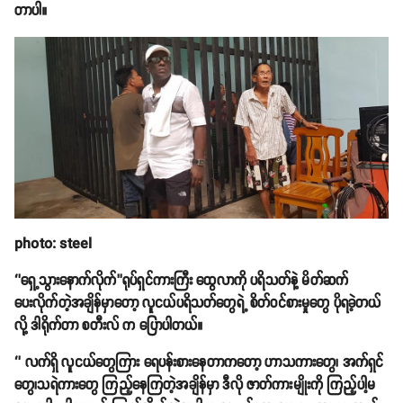
တာပါ။
photo: steel
‘’ရှေ့သွားနောက်လိုက်’’ရုပ်ရှင်ကားကြီး ထွေလာကို ပရိသတ်နဲ့ မိတ်ဆက်
ပေးလိုက်တဲ့အချိန်မှာတော့ လူငယ်ပရိသတ်တွေရဲ့ စိတ်ဝင်စားမှုတွေ ပိုရခဲ့တယ်
လို့ ဒါရိုက်တာ စတီးလ် က ပြောပါတယ်။
‘’ လက်ရှိ လူငယ်တွေကြား ရေပန်းစားနေတာကတော့ ဟာသကားတွေ၊ အက်ရှင်
တွေ၊သရဲကားတွေ ကြည့်နေကြတဲ့အချိန်မှာ ဒီလို ဇာတ်ကားမျိုးကို ကြည့်ပါ့မ