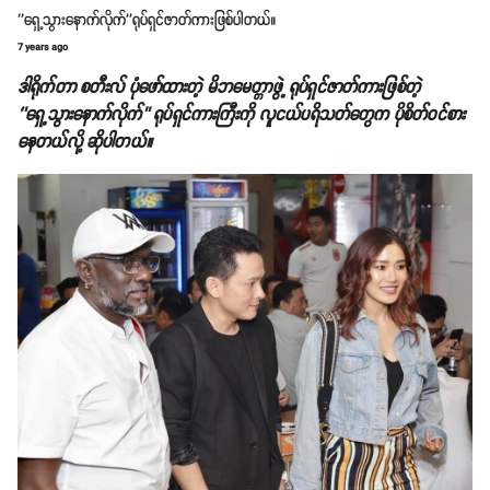
''ရှေ့သွားနောက်လိုက်''ရုပ်ရှင်ဇာတ်ကားဖြစ်ပါတယ်။
7 years ago
ဒါရိုက်တာ စတီးလ် ပုံဖော်ထားတဲ့ မိဘမေတ္တာဖွဲ့ ရုပ်ရှင်ဇာတ်ကားဖြစ်တဲ့
‘’ရှေ့သွားနောက်လိုက်’’ ရုပ်ရှင်ကားကြီးကို လူငယ်ပရိသတ်တွေက ပိုစိတ်ဝင်စား
နေတယ်လို့ ဆိုပါတယ်။