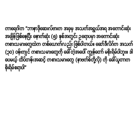
ကာရေဂါက “ဘာနာဒိုဆေးလ်ဗားက အခုမှ အသက်အရွယ်အရ အကောင်းဆုံး
အချိန်ဖြစ်နေပြီး နောက်ဆုံး (၅) နှစ်အတွင်း ဥရောပမှာ အကောင်းဆုံး
ကစားသမားတွေထဲက တစ်ယောက်လည်း ဖြစ်ပါတယ်။ ဆော်ဒီလိဂ်က အသက်
(၃၀) ဝန်းကျင် ကစားသမားတွေကို ခေါ်တဲ့အပေါ် ကျွန်တော် မစိုးရိမ်ပါဘူး။ ဒါ
ပေမယ့် ထိပ်တန်းအဆင့် ကစားသမားတွေ (နာဗက်စ်တို့လို) ကို ခေါ်ယူတာက
စိုးရိမ်စရာပါ”