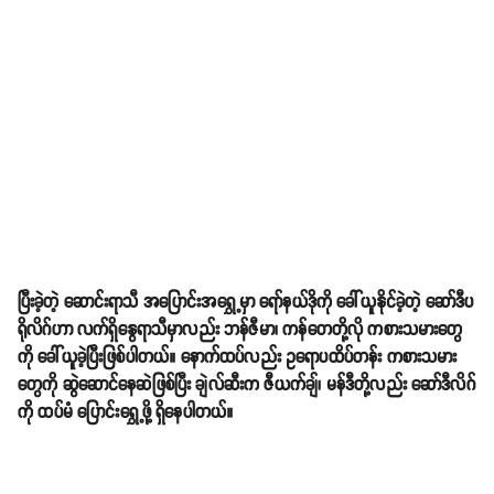
ပြီးခဲ့တဲ့ ဆောင်းရာသီ အပြောင်းအရွှေ့မှာ ရော်နယ်ဒိုကို ခေါ်ယူနိုင်ခဲ့တဲ့ ဆော်ဒီပ
ရိုလိဂ်ဟာ လက်ရှိနွေရာသီမှာလည်း ဘန်ဇီမာ၊ ကန်တေတို့လို ကစားသမားတွေ
ကို ခေါ်ယူခဲ့ပြီးဖြစ်ပါတယ်။ နောက်ထပ်လည်း ဥရောပထိပ်တန်း ကစားသမား
တွေကို ဆွဲဆောင်နေဆဲဖြစ်ပြီး ချဲလ်ဆီးက ဇီယက်ချ်၊ မန်ဒီတို့လည်း ဆော်ဒီလိဂ်
ကို ထပ်မံ ပြောင်းရွှေ့ဖို့ ရှိနေပါတယ်။