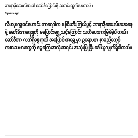
ဘာနာဒိုဆေးလ်ဗားပါ ဆော်ဒီပြောင်းဖို့ သတင်းထွက်လာတာပါ။
3 years ago
လီဗာပူးဂန္တဝင်ဟောင်း ကာရေဂါက မန်စီးတီးကြယ်ပွင့် ဘာနာဒိုဆေးလ်ဗားအနေ
နဲ့ ဆော်ဒီအာရေဗျကို မပြောင်းရွှေ့သင့်ကြောင်း သတိပေးတားမြစ်ခဲ့ပါတယ်။
ဆော်ဒီဟာ လက်ရှိနွေရာသီ အပြောင်းအရွှေ့မှာ ဥရောပက နာမည်ကျော်
ကစားသမားတွေကို ငွေကြေးအလုံးအရင်း အသုံးပြုပြီး ခေါ်ယူလျက်ရှိပါတယ်။