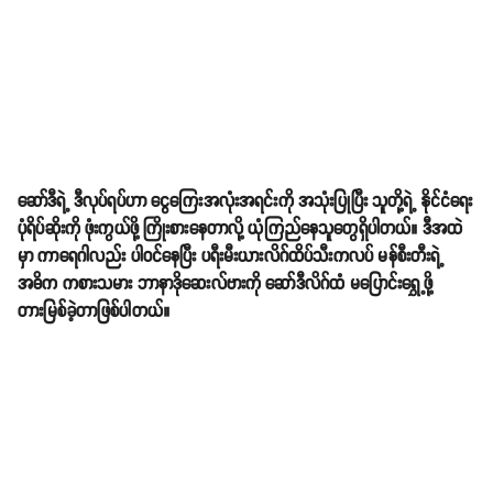
ဆော်ဒီရဲ့ ဒီလုပ်ရပ်ဟာ ငွေကြေးအလုံးအရင်းကို အသုံးပြုပြီး သူတို့ရဲ့ နိုင်ငံရေး
ပုံရိပ်ဆိုးကို ဖုံးကွယ်ဖို့ ကြိုးစားနေတာလို့ ယုံကြည်နေသူတွေရှိပါတယ်။ ဒီအထဲ
မှာ ကာရေဂါလည်း ပါဝင်နေပြီး ပရီးမီးယားလိဂ်ထိပ်သီးကလပ် မန်စီးတီးရဲ့
အဓိက ကစားသမား ဘာနာဒိုဆေးလ်ဗားကို ဆော်ဒီလိဂ်ထံ မပြောင်းရွှေ့ဖို့
တားမြစ်ခဲ့တာဖြစ်ပါတယ်။