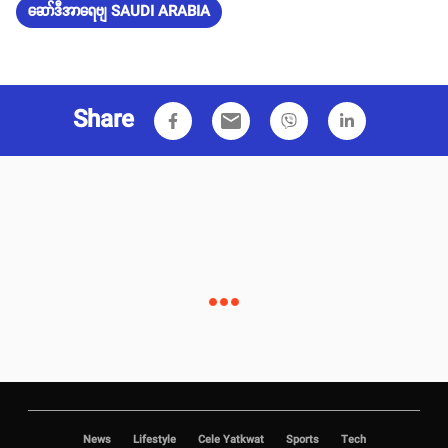
ဆော်ဒီအာရေဗျ SAUDI ARABIA
Share
email
News
Lifestyle
Cele Yatkwat
Sports
Tech