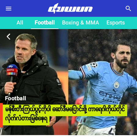
search
All
Football
Boxing & MMA
Esports
arrow_back_ios
Football
မန်စီးတီးကြယ်ပွင့်ကိုပါ ဆော်ဒီမပြောင်းဖို့ ကာရေဂါကိုယ်တိုင်
လိုက်လံတားမြစ်နေရ