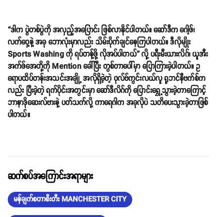
“ဒါက ပွဲတစ်ပွဲကို အလှည့်အပြောင်း ဖြစ်လာနိုင်ပါတယ်။ ဆော်ဒီက ဂေါ့ဖ်၊
လက်ဝှေ့နဲ့ အခု ဘောလုံးမှာလည်း သိမ်းပိုက်ချင်နေကြပါတယ်။ ဒီလိုမျိုး
Sports Washing ကို ရပ်တန့်ဖို့ လိုအပ်ပါတယ်” လို့ ပရီးမီးယားလိဂ်၊ ယူအီး
အက်ဖ်အေတို့ကို Mention ခေါ်ပြီး တွစ်တာပေါ်မှာ ပြောကြားခဲ့ပါတယ်။ ဥ
ရောပထိပ်တန်းအသင်းအချို့ အလိုရှိခဲ့တဲ့ ဝုလ်ဗ်ကွင်းလယ်လူ ရူဘင်နီဗက်စ်က
လည်း ပြီးခဲ့တဲ့ ရက်ပိုင်းအတွင်းမှာ ဆော်ဒီလိဂ်ကို ပြောင်းရွှေ့သွားခဲ့တာကြောင့်
ဘာနာဒိုဆေးလ်ဗားနဲ့ ပတ်သက်လို့ ကာရေဂါက အခုလိုပဲ သတိပေးသွားခဲ့တာဖြစ်
ပါတယ်။
ဆက်စပ်အကြောင်းအရာများ
မန်ချက်စတာစီးတီး MANCHESTER CITY