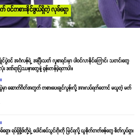
 ဝင်ကစားနိုင်ဖွယ်ရှိတဲ့ လုခ်ရှော
င်ပွဲဝင် အင်္ဂလန်ရဲ့ အပြီးသတ် လူစာရင်းမှာ ပါဝင်လာနိုင်ကြောင်း သတင်းတွေ
ုံး ဒဏ်ရာပြဿနာတွေနဲ့ ရုန်းကန်ခဲ့ရတာပါ။
ll
ိုင်ပွဲမှာ ဆောက်ဂိတ်အတွက် ကစားပေးချင်လွန်းလို့ အားလပ်ရက်တောင် မယူတဲ့ မက်
o
ll
ခ်ရှော၊ ရပ်ရှ်ဖို့ဒ်တို့ရဲ့ ပေါင်းစပ်သွင်းဂိုးကို မြင်ရလို့ ယူနိုက်တက်ဖန်တွေ စိတ်လှုပ်ရှား