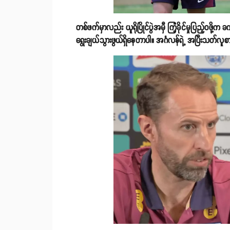
တစ်ဖက်မှာလည်း ယူရိုပြိုင်ပွဲအမှီ ကြံ့ခိုင်မှုပြည့်ဝဖိ
ရွေးချယ်သွားဖွယ်​ရှိနေတာပါ။ အင်္ဂလန်ရဲ့ အပြီးသတ်လူစ