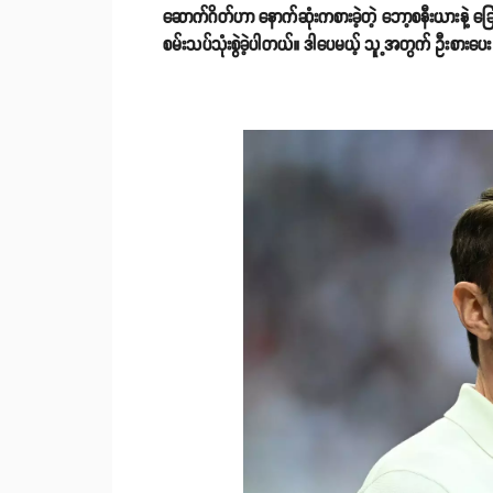
ဆောက်ဂိတ်ဟာ နောက်ဆုံးကစားခဲ့တဲ့ ဘော့စနီးယားနဲ့ ခြေ
စမ်းသပ်သုံးစွဲခဲ့ပါတယ်။ ဒါပေမယ့် သူ့အတွက် ဦးစာ