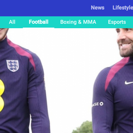
News
Lifestyl
All
Football
Boxing & MMA
Esports