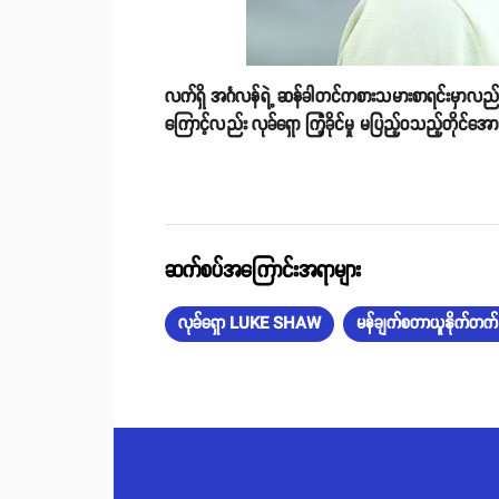
လက်ရှိ အင်္ဂလန်ရဲ့ ဆန်ခါတင်ကစားသမားစာရင်းမှာလည
ကြောင့်လည်း လုခ်ရှော ကြံ့ခိုင်မှု မပြည့်ဝသည့်တိုင်
ဆက်စပ်အကြောင်းအရာများ
လုခ်ရှော LUKE SHAW
မန်ချက်စတာယူနိုက်