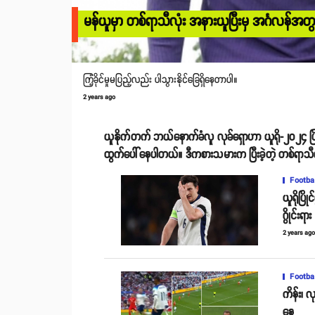
မန်ယူမှာ တစ်ရာသီလုံး အနားယူပြီးမှ အင်္ဂလန်အတွက်
ကြံ့ခိုင်မှုမပြည့်လည်း ပါသွားနိုင်ခြေရှိနေတာပါ။
2 years ago
ယူနိုက်တက် ဘယ်နောက်ခံလူ လုခ်ရှောဟာ ယူရို-၂၀၂၄ ပြို
ထွက်ပေါ်နေပါတယ်။ ဒီကစားသမားက ပြီးခဲ့တဲ့ တစ်ရာသီလ
Footba
ယူရိုပြ
ဂွိုင်းရား
2 years ag
Footba
ကိန်း၊ လု
နေ