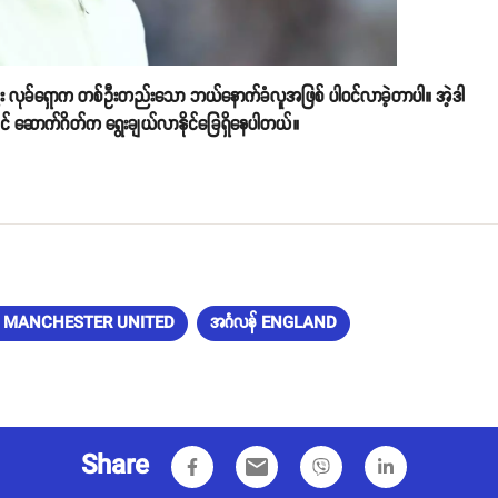
်း လုခ်ရှောက တစ်ဦးတည်းသော ဘယ်နောက်ခံလူအဖြစ် ပါဝင်လာခဲ့တာပါ။ အဲ့ဒါ
အောင် ဆောက်ဂိတ်က ရွေးချယ်လာနိုင်ခြေရှိနေပါတယ်။
တက် MANCHESTER UNITED
အင်္ဂလန် ENGLAND
Share
email