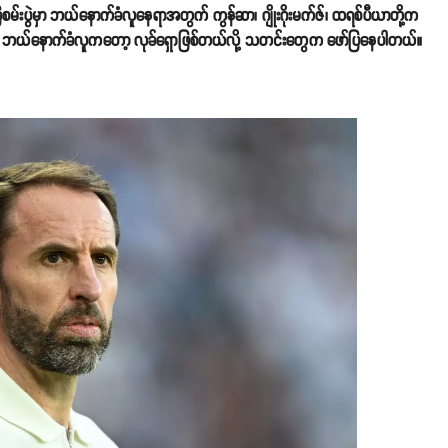
စမ်းပွဲမှာ ဘယ်နောက်ခံလူနေရာအတွက် ကွန်ဆာ၊ ဂျိုးဂိုးမက်ဇ်၊ ထရစ်ပီယာတို့က
းပေး ဘယ်နောက်ခံလူကတော့ လုခ်ရှောဖြစ်တယ်လို့ သတင်းတွေက ဖော်ပြနေပါတယ်။