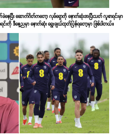
ု့က ခက်ခဲနေပြီး ဆောက်ဂိတ်ကတော့ လုခ်ရှောကို နောက်ဆုံးအပြီးသတ် လူစာရင်းမှာ
ာရင်းကို ဒီနေ့ညမှာ နောက်ဆုံး ရွေးချယ်ထုတ်ပြန်ရတော့မှာ ဖြစ်ပါတယ်။