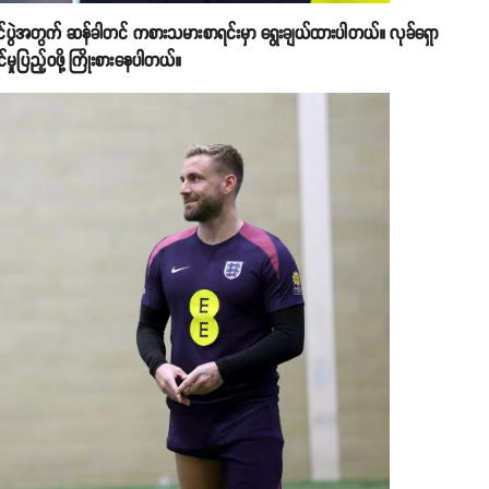
ုင်ပွဲအတွက် ဆန်ခါတင် ကစားသမားစာရင်းမှာ ရွေးချယ်ထားပါတယ်။ လုခ်ရှော
်မှုပြည့်ဝဖို့ ကြိုးစားနေပါတယ်။