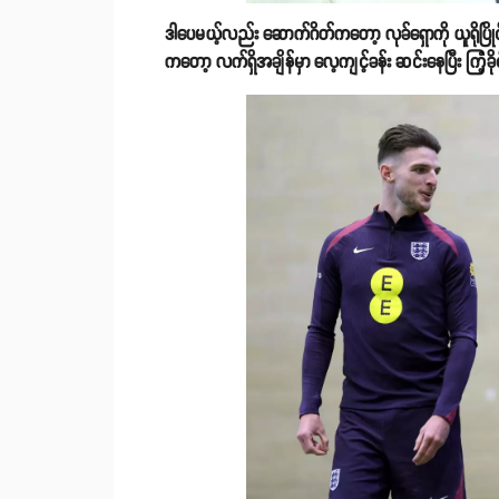
ဒါပေမယ့်လည်း ဆောက်ဂိတ်ကတော့ လုခ်ရှောကို ယူရိုပြိ
ကတော့ လက်ရှိအချိန်မှာ လေ့ကျင့်ခန်း ဆင်းနေပြီး ကြံ့ခိုင