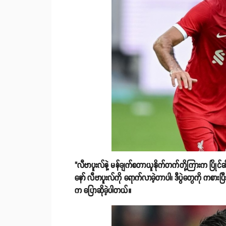
"လီဗာပူးလ်နဲ့ မန်ချက်စတာယူနိုက်တက်တို့ကြားက ပြိုင်
နော် လီဗာပူးလ်ကို ရောက်လာခဲ့တာပါ၊ ဒီပွဲတွေကို ကစားပြီ
က ပြောဆိုခဲ့ပါတယ်။