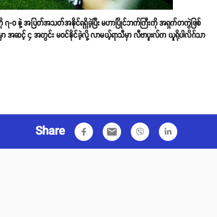
ို ၇-၀ နဲ့ အပြတ်အသတ်အနိုင်ရရှိခဲ့ပြီး မဟာပြိုင်ဘက်ကြီးကို အရှက်တကွဲဖြစ်
မှာ အဆင့် ၄ အတွင်း မဝင်နိုင်ခဲ့လို့ လာမယ့်ရာသီမှာ လီဗာပူးလ်က ယူရိုပါလိဂ်သာ
Share
email