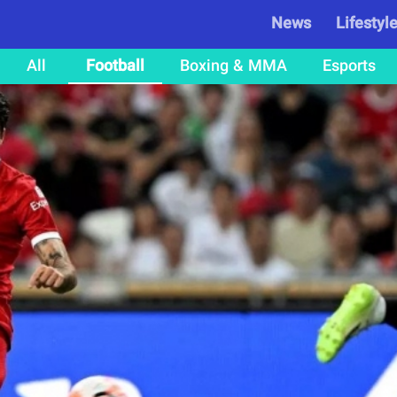
News
Lifestyl
All
Football
Boxing & MMA
Esports