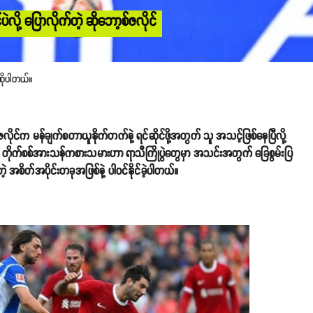
ို့ ပြောလိုက်တဲ့ ဆိုဘော့စ်ဇလိုင်
 ဆိုပါတယ်။
ုင်က မန်ချက်စတာယူနိုက်တက်နဲ့ ရင်ဆိုင်ဖို့အတွက် သူ အသင့်ဖြစ်နေပြီလို့
တဲ့ တိုက်စစ်အားသန်ကစားသမားဟာ ရာသီကြိုပွဲတွေမှာ အသင်းအတွက် ခြေစွမ်းပြ
မားတဲ့ အစိတ်အပိုင်းတခုအဖြစ်နဲ့ ပါဝင်နိုင်ခဲ့ပါတယ်။