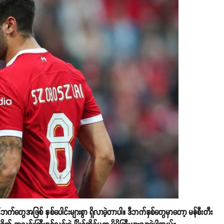
်ဘက်တွေအဖြစ် နှစ်ပေါင်းများစွာ ရှိလာခဲ့တာပါ။ ဒီဘက်နှစ်တွေမှာတော့ မန်စီးတီး