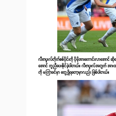
လီဗာပူးလ်တိုက်စစ်ပိုင်းကို ပိုမိုအားကောင်းလာအောင် ဆိ
အောင် ကူညီပေးနိုင်ခဲ့ပါတယ်။ လီဗာပူးလ်အတွက် အားထာ
ကို မကြာခင်မှာ တွေ့ရှိရတော့မှာလည်း ဖြစ်ပါတယ်။