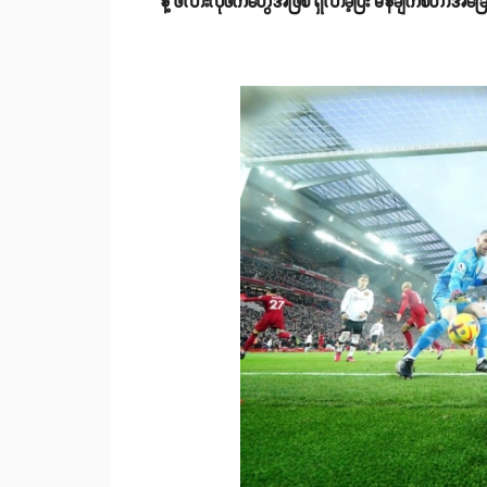
နဲ့ ဖလားလုဖက်တွေအဖြစ် ရှိလာခဲ့ပြီး မန်ချက်စတာအခြေစိုက