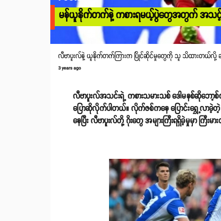
မန်ယူနိုက်တက်နဲ့ ကစားရမယ့်ပွဲတွေအတွက် အသင့်ပဲလ
လီဗာပူးလ်နဲ့ ယူနိုက်တက်ကြားက ပြိုင်ဆိုင်မှုတွေကို သူ သိထားတယ်လို့
3 years ago
လီဗာပူးလ်အသင်းရဲ့ ကစားသမားသစ် ဒေါမနစ်ဆိုဘော့စ်ဇလိ
ပြောဆိုလိုက်ပါတယ်။ လိုက်ဇစ်ကနေ ပြောင်းရွှေ့လာခဲ့
နေပြီး လီဗာပူးလ်တို့ ဂိုးတွေ အများကြီးရရှိခဲ့မှုမှာ ကြီး