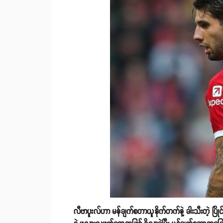
လီဗာပူးလ်ဟာ မန်ချက်စတာယူနိုက်တက်နဲ့ ခါးသီးတဲ့ ပြိုင