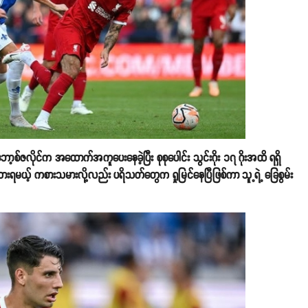
ုဘော့စ်ဇလိုင်က အထောက်အကူပေးနေခဲ့ပြီး စုစုပေါင်း သွင်းဂိုး ၁၇ ဂိုးအထိ ရရှိ
းရမယ့် ကစားသမားလို့လည်း ပရိသတ်တွေက ရှုမြင်နေပြီဖြစ်ကာ သူ့ရဲ့ ခြေစွမ်း