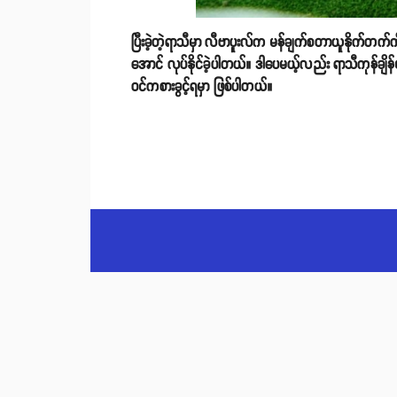
ပြီးခဲ့တဲ့ရာသီမှာ လီဗာပူးလ်က မန်ချက်စတာယူနိုက်တက်က
အောင် လုပ်နိုင်ခဲ့ပါတယ်။ ဒါပေမယ့်လည်း ရာသီကုန်ချိန်
ဝင်ကစားခွင့်ရမှာ ဖြစ်ပါတယ်။