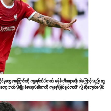
ဆိုင်မှုတွေအကြောင်းကို ကျနော်သိပါတယ်၊ မန်စီးတီးရောပေါ့၊ ဒါကြောင့်လည်း ကျ
းတော့ ဘယ်လိုမျိုး ခံစားရလဲဆိုတာကို ကျနော်မြင်ချင်တာပါ" လို့ ဆိုဘော့စ်ဇလိုင်