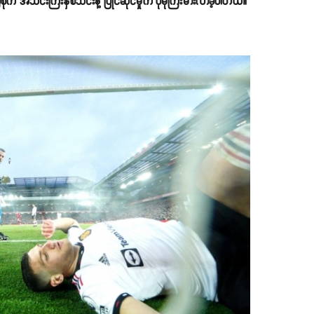
် အသင်းကြီးနှစ်သင်းနဲ့ ပြိုင်ဆိုင်မှုက ပိုမိုကြီးမားလာခဲ့ပါတယ်။